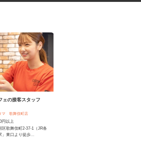
カフェの接客スタッフ
道路工事などの交通誘導スタッ
フ
スタマ 歌舞伎町店
日清警備東京株式会社 千葉支店
,350円以上
月給220,000円～257,620円
宿区歌舞伎町2-37-1（JR各
東京都江戸川区 ★ご自宅からの通