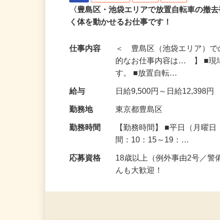
シンテイ警備株式会社 池袋支社
注目
アルバイト
パート
登録制
〈豊島区・池袋エリアで放置自転車の撤
く体を動かせるお仕事です！
仕事内容
＜ 豊島区（池袋エリア）で
的なお仕事内容は… 】 ■
す。 ■放置自転…
給与
日給9,500円～日給12,398円
勤務地
東京都豊島区
勤務時間
【勤務時間】 ■平日（月曜
間：10：15～19：…
応募資格
18歳以上（例外事由2号／
んも大歓迎！