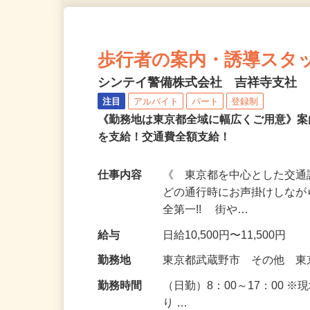
歩行者の案内・誘導スタッフ＜
シンテイ警備株式会社 吉祥寺支社
注目
アルバイト
パート
登録制
《勤務地は東京都全域に幅広くご用意》案
を支給！交通費全額支給！
仕事内容
《 東京都を中心とした交通
どの通行時にお声掛けしなが
全第一!! 街や…
給与
日給10,500円〜11,500円
勤務地
東京都武蔵野市 その他 