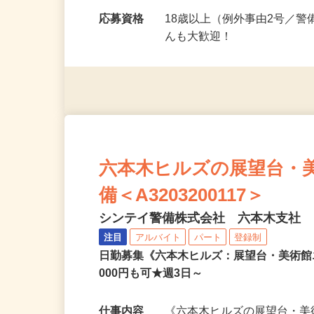
勤務時間
（日勤）8：00～17：00 
り …
応募資格
18歳以上（例外事由2号／
んも大歓迎！
六本木ヒルズの展望台・
備＜A3203200117＞
シンテイ警備株式会社 六本木支社
注目
アルバイト
パート
登録制
日勤募集《六本木ヒルズ：展望台・美術館
000円も可★週3日～