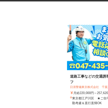
ネットカフェの接客スタッフ
道路工事などの交通誘
フ
グランカスタマ 歌舞伎町店
日清警備東京株式会社 千
時給1,350円以上
月給220,000円～257,6
東京都新宿区歌舞伎町2-37-1（JR各
東京都江戸川区 ★ご