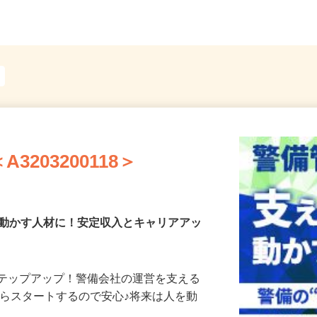
どき駅」徒歩5分
線「新
203200118＞
を動かす人材に！安定収入とキャリアアッ
ステップアップ！警備会社の運営を支える
からスタートするので安心♪将来は人を動