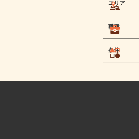
エリア
職種
条件