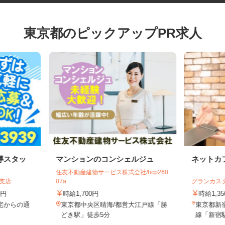
東京都のピックアップPR求人
導スタッ
マンションのコンシェルジュ
ネット
住友不動産建物サービス株式会社/hcp260
葉支店
07a
グランカ
20円
時給1,700円
時給1
自宅からの通
東京都中央区晴海/都営大江戸線「勝
東京都新