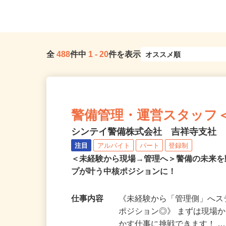
線「新宿駅」東口より徒歩...
勤考慮＆直行直帰OK
全
488
件中
1
-
20
件を表示
警備管理・運営スタッフ＜A3
シンテイ警備株式会社 吉祥寺支社
注目
アルバイト
パート
登録制
＜未経験から現場→管理へ＞警備の未来
プが叶う中核ポジションに！
仕事内容
《未経験から「管理側」へ
ポジション◎》 まずは現場