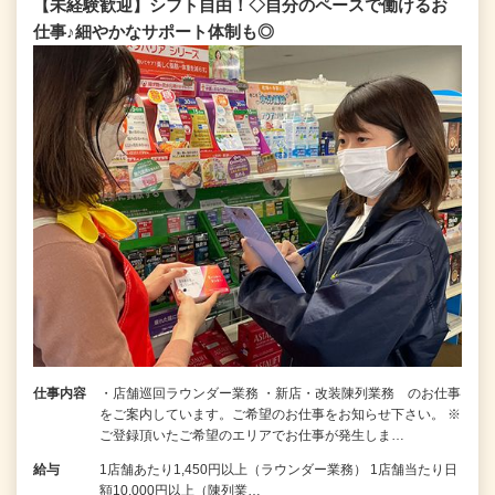
【未経験歓迎】シフト自由！◇自分のペースで働けるお
仕事♪細やかなサポート体制も◎
仕事内容
・店舗巡回ラウンダー業務 ・新店・改装陳列業務 のお仕事
をご案内しています。ご希望のお仕事をお知らせ下さい。 ※
ご登録頂いたご希望のエリアでお仕事が発生しま…
給与
1店舗あたり1,450円以上（ラウンダー業務） 1店舗当たり日
額10,000円以上（陳列業…