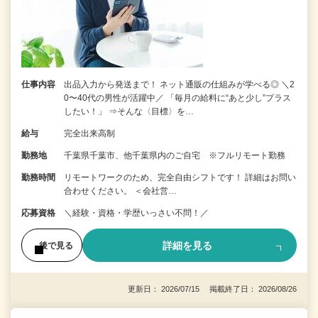
仕事内容
出品入力から発送まで！ ネット通販の仕組みが学べる◎ ＼2
0〜40代の男性が活躍中／ 「毎月の給料に“あと少し”プラス
したい！」 ⇒そんな〈目標〉を…
給与
完全出来高制
勤務地
千葉県千葉市、他千葉県内のご自宅 ※フルリモート勤務
勤務時間
リモートワークのため、完全自由シフトです！ 詳細はお問い
合わせください。 ＜会社営…
応募資格
＼経験・資格・学歴いっさい不問！／
詳細を見る
後で見る
更新日： 2026/07/15 掲載終了日： 2026/08/26