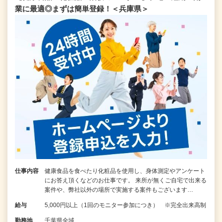
業に最適◎まずは簡単登録！＜兵庫県＞
仕事内容
健康食品を食べたり化粧品を使用し、身体測定やアンケート
にお答え頂くなどのお仕事です。 来所が無くご自宅で出来る
案件や、弊社以外の場所で実施する案件もございます…
給与
5,000円以上（1回のモニター参加につき） ※完全出来高制
勤務地
千葉県全域