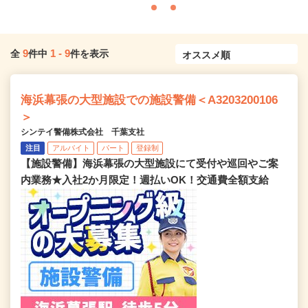
9
1
-
9
全
件中
件を表示
海浜幕張の大型施設での施設警備＜A3203200106
＞
シンテイ警備株式会社 千葉支社
注目
アルバイト
パート
登録制
【施設警備】海浜幕張の大型施設にて受付や巡回やご案
内業務★入社2か月限定！週払いOK！交通費全額支給