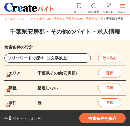
後で見る
閲覧履歴
会員登録
メニュー
クリエイトバイト・パート求人TOP
＞
千葉県
＞
千葉県その他
＞
千葉県安房郡
＞
千葉県安房郡・そ
千葉県安房郡・その他のバイト・求人情報
検索条件の設定
絞り込む
エリア
千葉県その他(安房郡)
選択
職種
指定しない
選択
条件
昼
選択
9
検索条件を保存
全
件ヒットしました