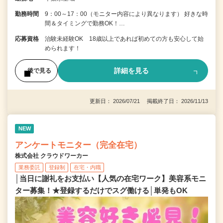
勤務時間
9：00～17：00（モニター内容により異なります） 好きな時
間＆タイミングで勤務OK！…
応募資格
治験未経験OK 18歳以上であれば初めての方も安心して始
められます！
詳細を見る
後で見る
更新日： 2026/07/21 掲載終了日： 2026/11/13
NEW
アンケートモニター（完全在宅）
株式会社 クラウドワーカー
業務委託
登録制
在宅・内職
│当日に謝礼をお支払い【人気の在宅ワーク】美容系モニ
ター募集！★登録するだけでスグ働ける│単発もOK