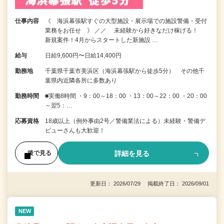
仕事内容
《 海浜幕張駅すぐの大型施設・展示場での施設警備・受付
業務をお任せ 》 ／／ 未経験から好きなだけ稼げる！
新規案件！4月からスタートした新施設 …
給与
日給9,600円〜日給14,400円
勤務地
千葉県千葉市美浜区（海浜幕張駅から徒歩5分） その他千
葉県内近隣各所に多数あり
勤務時間
■実働8時間 ・9：00～18：00 ・13：00～22：00 ・20：00
～翌5：…
応募資格
18歳以上（例外事由2号／警備業法による）未経験・警備デ
ビューさんも大歓迎！
詳細を見る
後で見る
更新日： 2026/07/29 掲載終了日： 2026/09/01
NEW