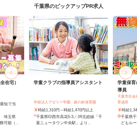
千葉県のピックアップPR求人
完全在宅）
学童クラブの指導員アシスタント
学童保育
導員
千葉市社会
学校法人アゼリー学園 銀の鈴保育園
育成班
、最短で当
！
時給1,310円～時給1,470円以上
時給1,3
 埼玉県
千葉県印西市高花5-3／JR北総線「千
千葉県千
可能（...
葉ニュータウン中央駅」より...
どもルー