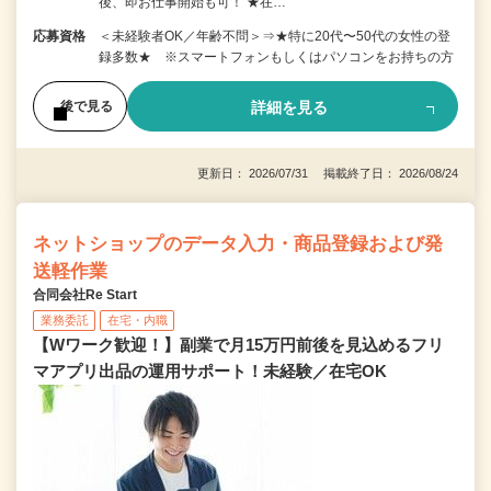
後、即お仕事開始も可！ ★在…
応募資格
＜未経験者OK／年齢不問＞⇒★特に20代〜50代の女性の登
録多数★ ※スマートフォンもしくはパソコンをお持ちの方
詳細を見る
後で見る
更新日： 2026/07/31 掲載終了日： 2026/08/24
ネットショップのデータ入力・商品登録および発
送軽作業
合同会社Re Start
業務委託
在宅・内職
【Wワーク歓迎！】副業で月15万円前後を見込めるフリ
マアプリ出品の運用サポート！未経験／在宅OK