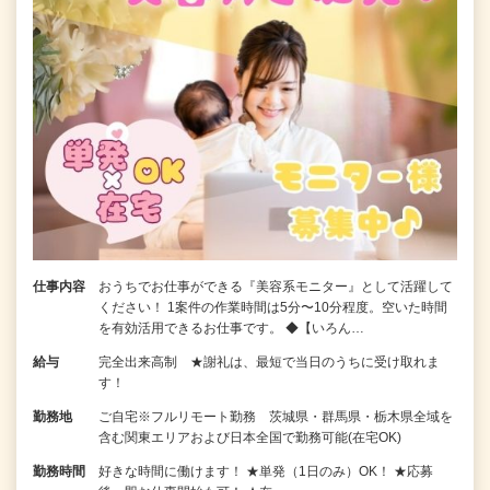
仕事内容
おうちでお仕事ができる『美容系モニター』として活躍して
ください！ 1案件の作業時間は5分〜10分程度。空いた時間
を有効活用できるお仕事です。 ◆【いろん…
給与
完全出来高制 ★謝礼は、最短で当日のうちに受け取れま
す！
勤務地
ご自宅※フルリモート勤務 茨城県・群馬県・栃木県全域を
含む関東エリアおよび日本全国で勤務可能(在宅OK)
勤務時間
好きな時間に働けます！ ★単発（1日のみ）OK！ ★応募