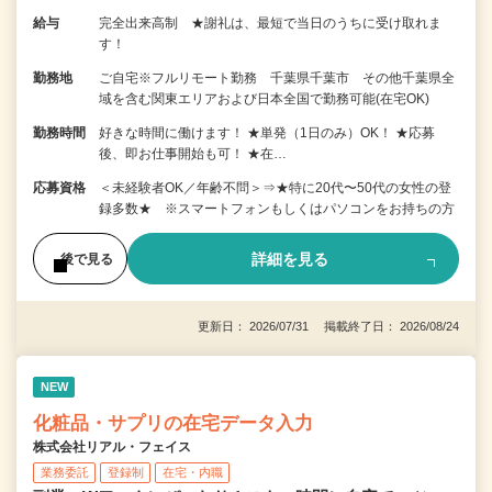
給与
完全出来高制 ★謝礼は、最短で当日のうちに受け取れま
す！
勤務地
ご自宅※フルリモート勤務 千葉県千葉市 その他千葉県全
域を含む関東エリアおよび日本全国で勤務可能(在宅OK)
勤務時間
好きな時間に働けます！ ★単発（1日のみ）OK！ ★応募
後、即お仕事開始も可！ ★在…
応募資格
＜未経験者OK／年齢不問＞⇒★特に20代〜50代の女性の登
録多数★ ※スマートフォンもしくはパソコンをお持ちの方
詳細を見る
後で見る
更新日： 2026/07/31 掲載終了日： 2026/08/24
NEW
化粧品・サプリの在宅データ入力
株式会社リアル・フェイス
業務委託
登録制
在宅・内職