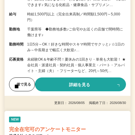
できます♪ 気になる化粧品・健康食品・サプリメン…
給与
時給1,500円以上（完全出来高制／時間額1,500円～5,000
円）
勤務地
千葉県等 ◆勤務地多数♪ご自宅やお近くの店舗で間時間に
働けます♪
勤務時間
1日5分～OK！好きな時間やスキマ時間でサクッと♪ ☆1日の
み～中長期まで幅広く大歓迎♪…
応募資格
未経験OK＆年齢不問！夏休みの1回きり・単発も大歓迎！ ★
会社員・派遣社員・契約社員・個人事業主・パート・アルバ
イト・主婦（夫）・フリーターなど、20代～50代…
詳細を見る
後で見る
更新日： 2026/08/05 掲載終了日： 2026/08/30
NEW
完全在宅可のアンケートモニター