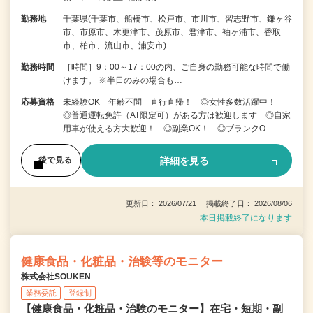
勤務地
千葉県(千葉市、船橋市、松戸市、市川市、習志野市、鎌ヶ谷
市、市原市、木更津市、茂原市、君津市、袖ヶ浦市、香取
市、柏市、流山市、浦安市)
勤務時間
［時間］9：00～17：00の内、ご自身の勤務可能な時間で働
けます。 ※半日のみの場合も…
応募資格
未経験OK 年齢不問 直行直帰！ ◎女性多数活躍中！
◎普通運転免許（AT限定可）がある方は歓迎します ◎自家
用車が使える方大歓迎！ ◎副業OK！ ◎ブランクO…
詳細を見る
後で見る
更新日： 2026/07/21 掲載終了日： 2026/08/06
本日掲載終了になります
健康食品・化粧品・治験等のモニター
株式会社SOUKEN
業務委託
登録制
【健康食品・化粧品・治験のモニター】在宅・短期・副