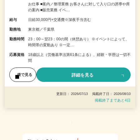
お仕事 ■案内／整理業務 お客さんに対して入り口の誘導や席
の案内 ■販売業務 イベ…
給与
日給30,000円+交通費※深夜手当含む
勤務地
東京都／千葉県
勤務時間
23：00～翌23：00の間（休憩あり） ※イベントによって、
時間帯の変動あり ※一定…
応募資格
18歳以上（労働基準法第61条による）、経験・学歴は一切不
問
詳細を見る
後で見る
更新日： 2026/07/13 掲載終了日： 2026/08/10
掲載終了まであと4日
1