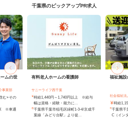
千葉県のピックアップPR求人
ホームの世
有料老人ホームの看護師
福祉施設
介事業部
サニーライフ西千葉
社会福祉法
当含む+その
時給1,440円～1,740円以上 ※給与
幅は資格・経験・能力に...
時給1,1
原 ※車通
千葉県千葉市稲毛区緑町1-3-4/京成千
千葉県千
葉線「みどり台駅」より徒...
C（インタ