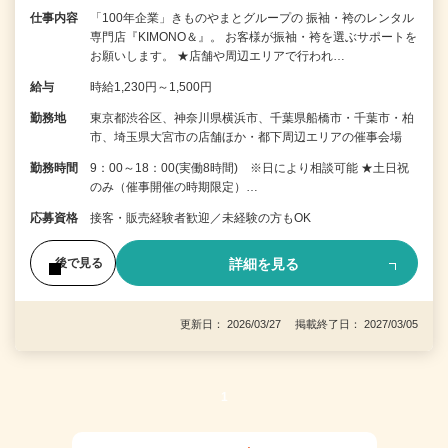
仕事内容
「100年企業」きものやまとグループの 振袖・袴のレンタル
専門店『KIMONO＆』。 お客様が振袖・袴を選ぶサポートを
お願いします。 ★店舗や周辺エリアで行われ…
給与
時給1,230円～1,500円
勤務地
東京都渋谷区、神奈川県横浜市、千葉県船橋市・千葉市・柏
市、埼玉県大宮市の店舗ほか・都下周辺エリアの催事会場
勤務時間
9：00～18：00(実働8時間) ※日により相談可能 ★土日祝
のみ（催事開催の時期限定）…
応募資格
接客・販売経験者歓迎／未経験の方もOK
詳細を見る
後で見る
更新日： 2026/03/27 掲載終了日： 2027/03/05
1