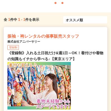
1
1
-
1
全
件中
件を表示
振袖・袴レンタルの催事販売スタッフ
株式会社アニバーサリー
登録制
《登録制》入れる土日祝だけ&週1日～OK！着付けや着物
の知識もイチから学べる♪【東京エリア】