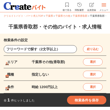
後で見る
閲覧履歴
会員登録
メニュー
クリエイトバイト・パート求人TOP
＞
千葉県
＞
千葉県その他
＞
千葉県香取郡
＞
千葉県香取郡・そ
千葉県香取郡・その他のバイト・求人情報
検索条件の設定
絞り込む
エリア
千葉県その他(香取郡)
選択
職種
指定しない
選択
条件
時給 1200円以上
選択
1
検索条件を保存
全
件ヒットしました