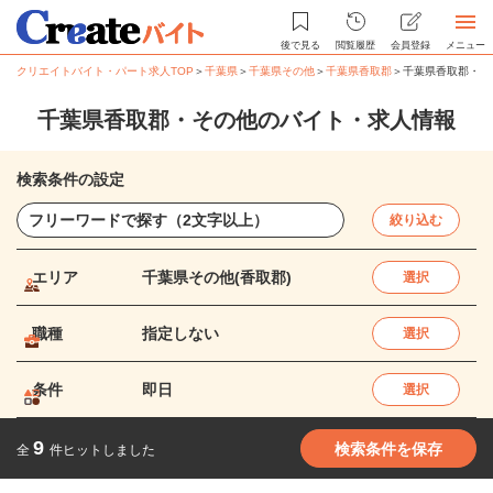
後で見る
閲覧履歴
会員登録
メニュー
クリエイトバイト・パート求人TOP
＞
千葉県
＞
千葉県その他
＞
千葉県香取郡
＞
千葉県香取郡・そ
千葉県香取郡・その他のバイト・求人情報
検索条件の設定
絞り込む
エリア
千葉県その他(香取郡)
選択
職種
指定しない
選択
条件
即日
選択
9
検索条件を保存
全
件ヒットしました