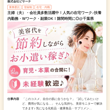
株式会社ビサーチ
業務委託
登録制
在宅・内職
主婦（夫）・会社員多数活躍中！人気の在宅ワーク♪扶養
内勤務・Wワーク・副業OK！隙間時間に◎@千葉県
仕事内容
「このコスメ、自分の肌に合うかな？」「試してみたいけ
ど、費用が気になる…」 そんな気持ち、美容モニターで解決
できます♪ 気になる化粧品・健康食品・サプリメン…