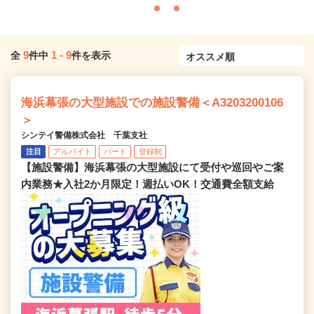
9
1
-
9
全
件中
件を表示
海浜幕張の大型施設での施設警備＜A3203200106
＞
シンテイ警備株式会社 千葉支社
注目
アルバイト
パート
登録制
【施設警備】海浜幕張の大型施設にて受付や巡回やご案
内業務★入社2か月限定！週払いOK！交通費全額支給