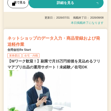
詳細を見る
後で見る
更新日： 2026/07/31 掲載終了日： 2026/08/08
本日掲載終了になります
ネットショップのデータ入力・商品登録および発
送軽作業
合同会社Re Start
業務委託
在宅・内職
【Wワーク歓迎！】副業で月15万円前後を見込めるフリ
マアプリ出品の運用サポート！未経験／在宅OK