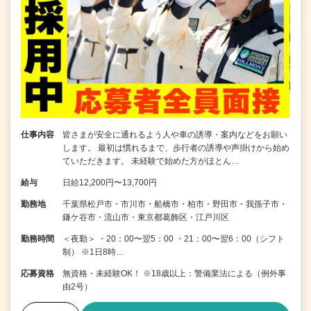
仕事内容
皆さまが安全に通れるよう人や車の誘導・案内などをお願い
します。 最初は慣れるまで、歩行者の誘導や声掛けから始め
ていただきます。 未経験で始めた方がほとん…
給与
日給12,200円〜13,700円
勤務地
千葉県松戸市・市川市・船橋市・柏市・野田市・我孫子市・
鎌ケ谷市・流山市・東京都葛飾区・江戸川区
勤務時間
＜夜勤＞ ・20：00〜翌5：00 ・21：00〜翌6：00（シフト
制） ※1日8時…
応募資格
無資格・未経験OK！ ※18歳以上：警備業法による（例外事
由2号）