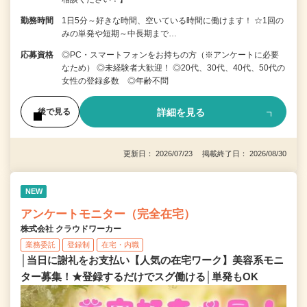
勤務時間
1日5分～好きな時間、空いている時間に働けます！ ☆1回の
みの単発や短期～中長期まで…
応募資格
◎PC・スマートフォンをお持ちの方（※アンケートに必要
なため） ◎未経験者大歓迎！ ◎20代、30代、40代、50代の
女性の登録多数 ◎年齢不問
詳細を見る
後で見る
更新日： 2026/07/23 掲載終了日： 2026/08/30
NEW
アンケートモニター（完全在宅）
株式会社 クラウドワーカー
業務委託
登録制
在宅・内職
│当日に謝礼をお支払い【人気の在宅ワーク】美容系モニ
ター募集！★登録するだけでスグ働ける│単発もOK