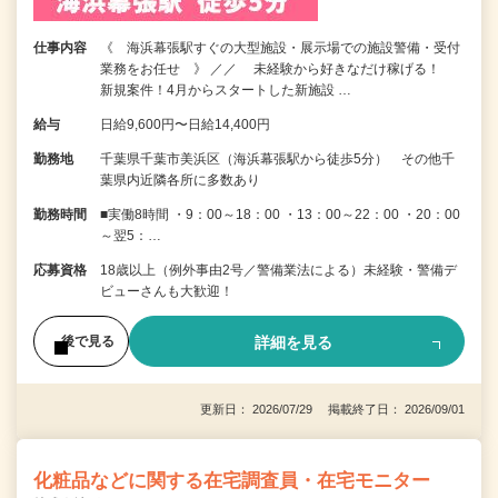
仕事内容
《 海浜幕張駅すぐの大型施設・展示場での施設警備・受付
業務をお任せ 》 ／／ 未経験から好きなだけ稼げる！
新規案件！4月からスタートした新施設 …
給与
日給9,600円〜日給14,400円
勤務地
千葉県千葉市美浜区（海浜幕張駅から徒歩5分） その他千
葉県内近隣各所に多数あり
勤務時間
■実働8時間 ・9：00～18：00 ・13：00～22：00 ・20：00
～翌5：…
応募資格
18歳以上（例外事由2号／警備業法による）未経験・警備デ
ビューさんも大歓迎！
詳細を見る
後で見る
更新日： 2026/07/29 掲載終了日： 2026/09/01
化粧品などに関する在宅調査員・在宅モニター