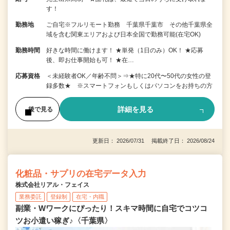
す！
勤務地
ご自宅※フルリモート勤務 千葉県千葉市 その他千葉県全
域を含む関東エリアおよび日本全国で勤務可能(在宅OK)
勤務時間
好きな時間に働けます！ ★単発（1日のみ）OK！ ★応募
後、即お仕事開始も可！ ★在…
応募資格
＜未経験者OK／年齢不問＞⇒★特に20代〜50代の女性の登
録多数★ ※スマートフォンもしくはパソコンをお持ちの方
詳細を見る
後で見る
更新日： 2026/07/31 掲載終了日： 2026/08/24
化粧品・サプリの在宅データ入力
株式会社リアル・フェイス
業務委託
登録制
在宅・内職
副業・Wワークにぴったり！スキマ時間に自宅でコツコ
ツお小遣い稼ぎ♪〈千葉県〉