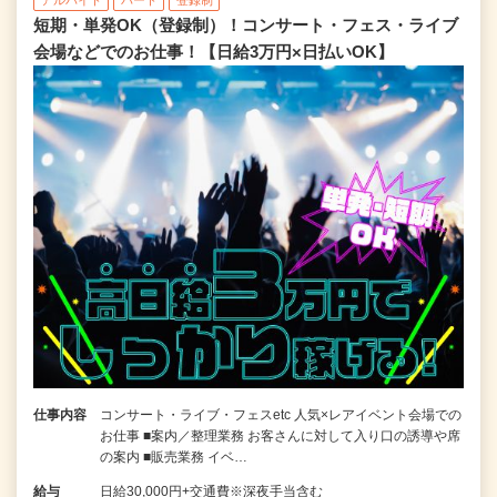
短期・単発OK（登録制）！コンサート・フェス・ライブ
会場などでのお仕事！【日給3万円×日払いOK】
仕事内容
コンサート・ライブ・フェスetc 人気×レアイベント会場での
お仕事 ■案内／整理業務 お客さんに対して入り口の誘導や席
の案内 ■販売業務 イベ…
給与
日給30,000円+交通費※深夜手当含む