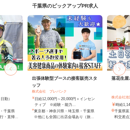
千葉県のピックアップPR求人
出張体験型ブースの接客販売スタ
落花生屋
ッフ
株式会社 プレバンク
株式会社池
0円（日勤）
日給12,000円～20,000円＋インセン
ティブ ※経験・能力...
時給1,1
・千葉県
東京都・神奈川県・埼玉県・千葉県
千葉県富
・直帰...
※他にも全国に出店会場あり（旅...
料交差点