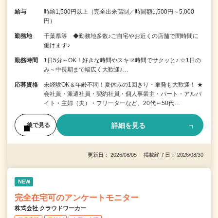
給与
時給1,500円以上（完全出来高制／時間額1,500円～5,000
円）
勤務地
千葉県等 ◆勤務地多数♪ご自宅やお近くの店舗で間時間に
働けます♪
勤務時間
1日5分～OK！好きな時間やスキマ時間でサクッと♪ ☆1日の
み～中長期まで幅広く大歓迎♪…
応募資格
未経験OK＆年齢不問！夏休みの1回きり・単発も大歓迎！ ★
会社員・派遣社員・契約社員・個人事業主・パート・アルバ
イト・主婦（夫）・フリーターなど、20代～50代…
詳細を見る
後で見る
更新日： 2026/08/05 掲載終了日： 2026/08/30
NEW
完全在宅可のアンケートモニター
株式会社 クラウドワーカー