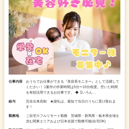
仕事内容
おうちでお仕事ができる『美容系モニター』として活躍して
ください！ 1案件の作業時間は5分〜10分程度。空いた時間
を有効活用できるお仕事です。 ◆【いろん…
給与
完全出来高制 ★謝礼は、最短で当日のうちに受け取れま
す！
勤務地
ご自宅※フルリモート勤務 茨城県・群馬県・栃木県全域を
含む関東エリアおよび日本全国で勤務可能(在宅OK)