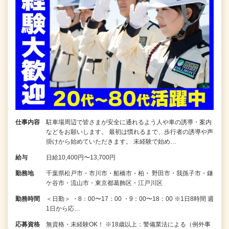
仕事内容
駐車場周辺で皆さまが安全に通れるよう人や車の誘導・案内
などをお願いします。 最初は慣れるまで、歩行者の誘導や声
掛けから始めていただきます。 未経験で始め…
給与
日給10,400円〜13,700円
勤務地
千葉県松戸市・市川市・船橋市・柏・ 野田市・我孫子市・鎌
ケ谷市・流山市・東京都葛飾区・江戸川区
勤務時間
＜日勤＞ ・8：00〜17：00 ・9：00〜18：00 ※1日8時間 週
1日から応…
応募資格
無資格・未経験OK！ ※18歳以上：警備業法による（例外事