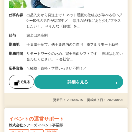
仕事内容
出品入力から発送まで！ ネット通販の仕組みが学べる◎ ＼2
0〜40代の男性が活躍中／ 「毎月の給料に“あと少し”プラス
したい！」 ⇒そんな〈目標〉を…
給与
完全出来高制
勤務地
千葉県千葉市、他千葉県内のご自宅 ※フルリモート勤務
勤務時間
リモートワークのため、完全自由シフトです！ 詳細はお問い
合わせください。 ＜会社営…
応募資格
＼経験・資格・学歴いっさい不問！／
詳細を見る
後で見る
更新日： 2026/07/15 掲載終了日： 2026/08/26
イベントの運営サポート
株式会社シアーズ イベント事業部
アルバイト
パート
登録制