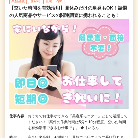
業務委託
登録制
在宅・内職
【空いた時間を有効活用】夏休みだけの単発もOK！話題
の人気商品やサービスの関連調査に携われることも！
仕事内容
おうちでお仕事ができる『美容系モニター』として活躍して
ください！ 1案件の作業時間は5分〜10分程度。空いた時間
を有効活用できるお仕事です。 ◆【いろん…
給与
完全出来高制 ★謝礼は、最短で当日のうちに受け取れま