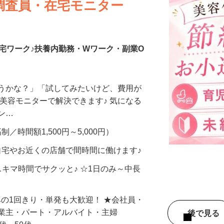
調査員・在宅モニター
宅ワーク♪扶養内勤務・Wワーク・副業O
合うかな？」「試してみたいけど、費用が
、美容モニターで解決できます♪ 気になる
メン…
制／時間額1,500円～5,000円）
自宅やお近くの店舗で間時間に働けます♪
スキマ時間でサクッと♪ ☆1日のみ～中長
みの1回きり・単発も大歓迎！ ★会社員・