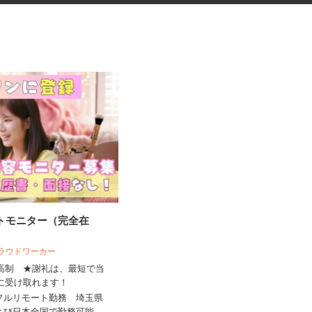
ートモニター（完全在
データ入力会社の入力オペレー
ター
 クラウドワーカー
株式会社アイ・ベース
来高制 ★謝礼は、最短で当
ちに受け取れます！
時給1,300円以上（交通費全額支
給）