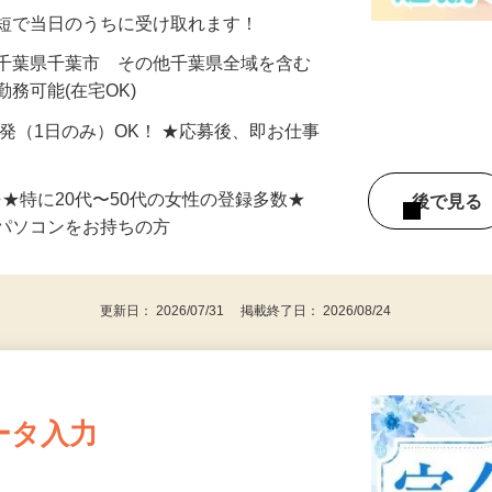
分〜10分程度。空いた時間を有効活用できる
最短で当日のうちに受け取れます！
 千葉県千葉市 その他千葉県全域を含む
務可能(在宅OK)
単発（1日のみ）OK！ ★応募後、即お仕事
⇒★特に20代〜50代の女性の登録多数★
後で見
パソコンをお持ちの方
更新日： 2026/07/31 掲載終了日： 2026/08/24