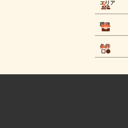
エリア
職種
条件