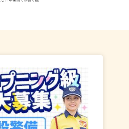
※フルリモート勤務 埼玉県
および日本全国で勤務可能
千葉県千葉市中央区港町12-21-3F（J
R内房線「本千葉駅」よ...