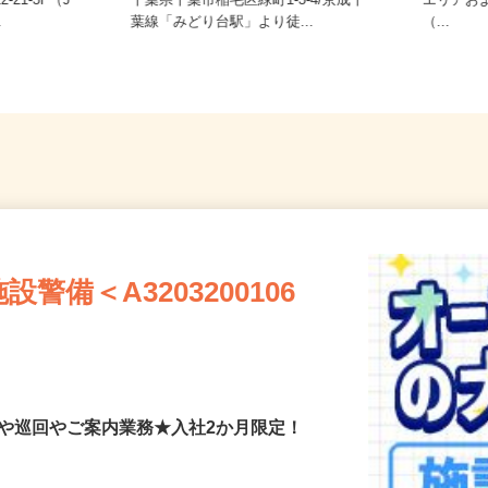
ご自宅
-21-3F（J
千葉県千葉市稲毛区緑町1-3-4/京成千
エリア
.
葉線「みどり台駅」より徒...
（...
備＜A3203200106
付や巡回やご案内業務★入社2か月限定！