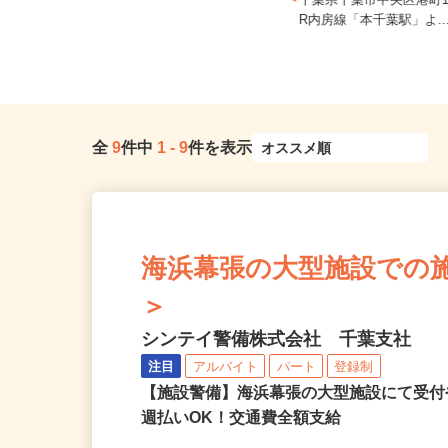
ご自宅※フルリモート勤務 埼玉県
エリアおよび日本全国で勤務可能
千葉県千葉市中央区港町12
（...
R内房線「本千葉駅」よ..
全
9
件中
1
-
9
件を表示
海浜幕張の大型施設での施設警
＞
シンテイ警備株式会社 千葉支社
注目
アルバイト
パート
登録制
【施設警備】海浜幕張の大型施設にて受
週払いOK！交通費全額支給