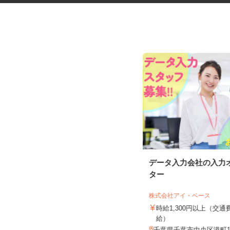
アンケートモニター（完全在
データ入力会社の入力
宅）
ター
株式会社 クラウドワーカー
株式会社アイ・ベース
完全出来高制 ★謝礼は、最短で当
日のうちに受け取れます！
時給1,300円以上（交
給）