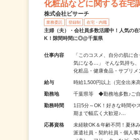
化粧品などに関する在宅
株式会社ビサーチ
業務委託
登録制
在宅・内職
主婦（夫）・会社員多数活躍中！人気の在
K！隙間時間に◎@千葉県
仕事内容
「このコスメ、自分の肌に
気になる…」 そんな気持ち
化粧品・健康食品・サプリ
給与
時給1,500円以上（完全出来高
勤務地
千葉県等 ◆勤務地多数♪ご
勤務時間
1日5分～OK！好きな時間や
期まで幅広く大歓迎♪…
応募資格
未経験OK＆年齢不問！夏休