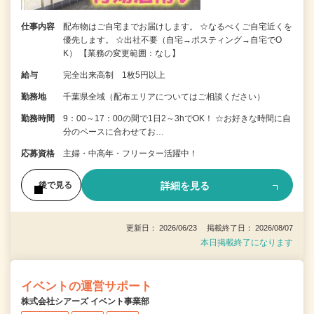
仕事内容
配布物はご自宅までお届けします。 ☆なるべくご自宅近くを
優先します。 ☆出社不要（自宅→ポスティング→自宅でO
K） 【業務の変更範囲：なし】
給与
完全出来高制 1枚5円以上
勤務地
千葉県全域（配布エリアについてはご相談ください）
勤務時間
9：00～17：00の間で1日2～3hでOK！ ☆お好きな時間に自
分のペースに合わせてお…
応募資格
主婦・中高年・フリーター活躍中！
詳細を見る
後で見る
更新日： 2026/06/23 掲載終了日： 2026/08/07
本日掲載終了になります
イベントの運営サポート
株式会社シアーズ イベント事業部