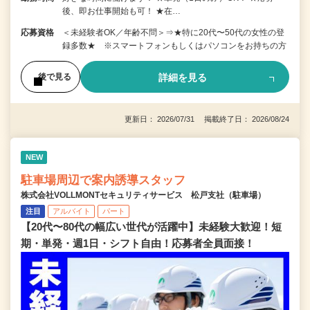
後、即お仕事開始も可！ ★在…
応募資格
＜未経験者OK／年齢不問＞⇒★特に20代〜50代の女性の登
録多数★ ※スマートフォンもしくはパソコンをお持ちの方
詳細を見る
後で見る
更新日： 2026/07/31 掲載終了日： 2026/08/24
NEW
駐車場周辺で案内誘導スタッフ
株式会社VOLLMONTセキュリティサービス 松戸支社（駐車場）
注目
アルバイト
パート
【20代〜80代の幅広い世代が活躍中】未経験大歓迎！短
期・単発・週1日・シフト自由！応募者全員面接！