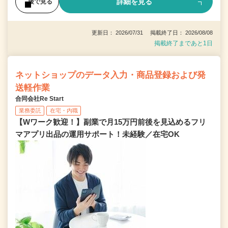
詳細を見る
後で見る
更新日： 2026/07/31 掲載終了日： 2026/08/08
掲載終了まであと1日
ネットショップのデータ入力・商品登録および発
送軽作業
合同会社Re Start
業務委託
在宅・内職
【Wワーク歓迎！】副業で月15万円前後を見込めるフリ
マアプリ出品の運用サポート！未経験／在宅OK