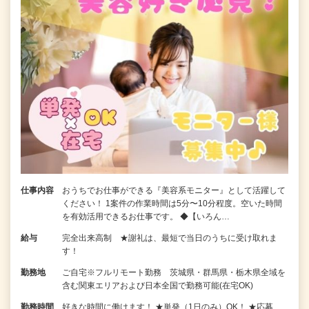
仕事内容
おうちでお仕事ができる『美容系モニター』として活躍して
ください！ 1案件の作業時間は5分〜10分程度。空いた時間
を有効活用できるお仕事です。 ◆【いろん…
給与
完全出来高制 ★謝礼は、最短で当日のうちに受け取れま
す！
勤務地
ご自宅※フルリモート勤務 茨城県・群馬県・栃木県全域を
含む関東エリアおよび日本全国で勤務可能(在宅OK)
勤務時間
好きな時間に働けます！ ★単発（1日のみ）OK！ ★応募