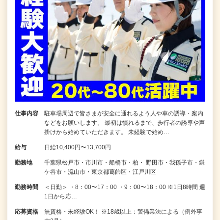
仕事内容
駐車場周辺で皆さまが安全に通れるよう人や車の誘導・案内
などをお願いします。 最初は慣れるまで、歩行者の誘導や声
掛けから始めていただきます。 未経験で始め…
給与
日給10,400円〜13,700円
勤務地
千葉県松戸市・市川市・船橋市・柏・ 野田市・我孫子市・鎌
ケ谷市・流山市・東京都葛飾区・江戸川区
勤務時間
＜日勤＞ ・8：00〜17：00 ・9：00〜18：00 ※1日8時間 週
1日から応…
応募資格
無資格・未経験OK！ ※18歳以上：警備業法による（例外事