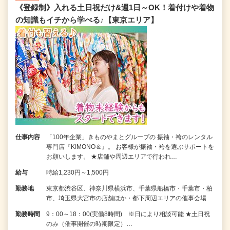
《登録制》入れる土日祝だけ&週1日～OK！着付けや着物
の知識もイチから学べる♪【東京エリア】
仕事内容
「100年企業」きものやまとグループの 振袖・袴のレンタル
専門店『KIMONO＆』。 お客様が振袖・袴を選ぶサポートを
お願いします。 ★店舗や周辺エリアで行われ…
給与
時給1,230円～1,500円
勤務地
東京都渋谷区、神奈川県横浜市、千葉県船橋市・千葉市・柏
市、埼玉県大宮市の店舗ほか・都下周辺エリアの催事会場
勤務時間
9：00～18：00(実働8時間) ※日により相談可能 ★土日祝
のみ（催事開催の時期限定）…