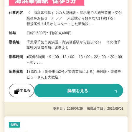
仕事内容
《 海浜幕張駅すぐの大型施設・展示場での施設警備・受付
業務をお任せ 》 ／／ 未経験から好きなだけ稼げる！
新規案件！4月からスタートした新施設 …
給与
日給9,600円〜日給14,400円
勤務地
千葉県千葉市美浜区（海浜幕張駅から徒歩5分） その他千
葉県内近隣各所に多数あり
勤務時間
■実働8時間 ・9：00～18：00 ・13：00～22：00 ・20：00
～翌5：…
応募資格
18歳以上（例外事由2号／警備業法による）未経験・警備デ
ビューさんも大歓迎！
詳細を見る
後で見る
更新日： 2026/07/29 掲載終了日： 2026/09/01
NEW