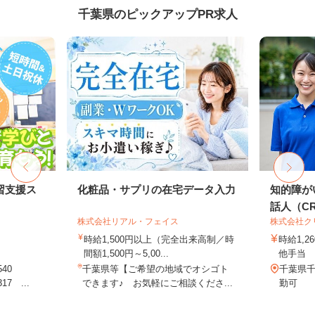
千葉県のピックアップPR求人
習支援ス
化粧品・サプリの在宅データ入力
知的障が
話人（CRE
株式会社リアル・フェイス
株式会社ク
時給1,500円以上（完全出来高制／時
時給1,
間額1,500円～5,00...
他手当
540
千葉県等【ご希望の地域でオシゴト
千葉県
7 ...
できます♪ お気軽にご相談くださ...
勤可