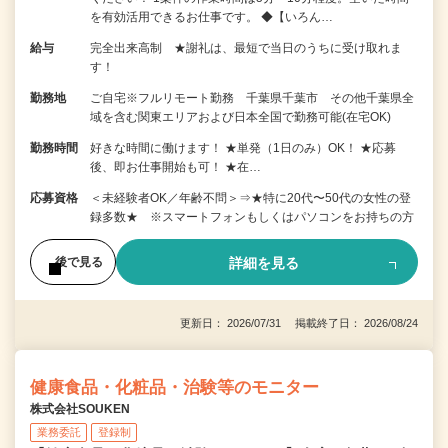
を有効活用できるお仕事です。 ◆【いろん…
給与
完全出来高制 ★謝礼は、最短で当日のうちに受け取れま
す！
勤務地
ご自宅※フルリモート勤務 千葉県千葉市 その他千葉県全
域を含む関東エリアおよび日本全国で勤務可能(在宅OK)
勤務時間
好きな時間に働けます！ ★単発（1日のみ）OK！ ★応募
後、即お仕事開始も可！ ★在…
応募資格
＜未経験者OK／年齢不問＞⇒★特に20代〜50代の女性の登
録多数★ ※スマートフォンもしくはパソコンをお持ちの方
詳細を見る
後で見る
更新日： 2026/07/31 掲載終了日： 2026/08/24
健康食品・化粧品・治験等のモニター
株式会社SOUKEN
業務委託
登録制