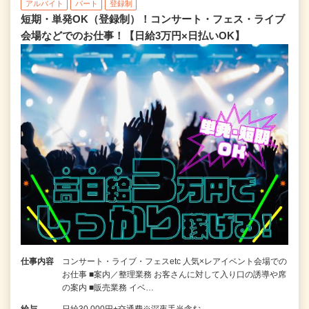
アルバイト
パート
登録制
短期・単発OK（登録制）！コンサート・フェス・ライブ
会場などでのお仕事！【日給3万円×日払いOK】
仕事内容
コンサート・ライブ・フェスetc 人気×レアイベント会場での
お仕事 ■案内／整理業務 お客さんに対して入り口の誘導や席
の案内 ■販売業務 イベ…