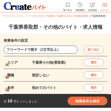
後で見る
閲覧履歴
会員登録
メニュー
クリエイトバイト・パート求人TOP
＞
千葉県
＞
千葉県その他
＞
千葉県香取郡
＞
千葉県香取郡・そ
千葉県香取郡・その他のバイト・求人情報
検索条件の設定
絞り込む
エリア
千葉県その他(香取郡)
選択
職種
指定しない
選択
条件
初めてのバイト
選択
10
検索条件を保存
全
件ヒットしました