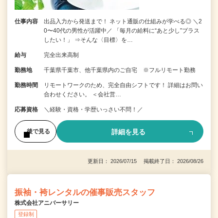
仕事内容
出品入力から発送まで！ ネット通販の仕組みが学べる◎ ＼2
0〜40代の男性が活躍中／ 「毎月の給料に“あと少し”プラス
したい！」 ⇒そんな〈目標〉を…
給与
完全出来高制
勤務地
千葉県千葉市、他千葉県内のご自宅 ※フルリモート勤務
勤務時間
リモートワークのため、完全自由シフトです！ 詳細はお問い
合わせください。 ＜会社営…
応募資格
＼経験・資格・学歴いっさい不問！／
詳細を見る
後で見る
更新日： 2026/07/15 掲載終了日： 2026/08/26
振袖・袴レンタルの催事販売スタッフ
株式会社アニバーサリー
登録制