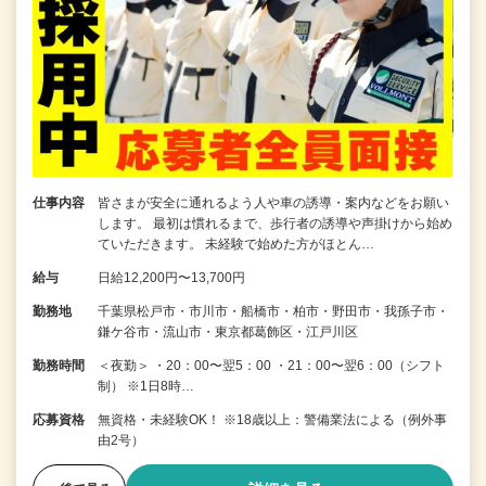
仕事内容
皆さまが安全に通れるよう人や車の誘導・案内などをお願い
します。 最初は慣れるまで、歩行者の誘導や声掛けから始め
ていただきます。 未経験で始めた方がほとん…
給与
日給12,200円〜13,700円
勤務地
千葉県松戸市・市川市・船橋市・柏市・野田市・我孫子市・
鎌ケ谷市・流山市・東京都葛飾区・江戸川区
勤務時間
＜夜勤＞ ・20：00〜翌5：00 ・21：00〜翌6：00（シフト
制） ※1日8時…
応募資格
無資格・未経験OK！ ※18歳以上：警備業法による（例外事
由2号）