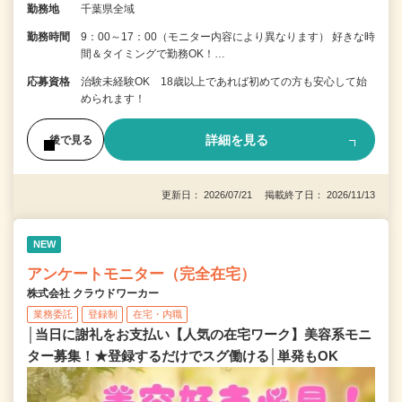
勤務地
千葉県全域
勤務時間
9：00～17：00（モニター内容により異なります） 好きな時
間＆タイミングで勤務OK！…
応募資格
治験未経験OK 18歳以上であれば初めての方も安心して始
められます！
詳細を見る
後で見る
更新日： 2026/07/21 掲載終了日： 2026/11/13
NEW
アンケートモニター（完全在宅）
株式会社 クラウドワーカー
業務委託
登録制
在宅・内職
│当日に謝礼をお支払い【人気の在宅ワーク】美容系モニ
ター募集！★登録するだけでスグ働ける│単発もOK