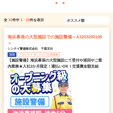
10
1
-
10
全
件中
件を表示
海浜幕張の大型施設での施設警備＜A3203200106
＞
シンテイ警備株式会社 千葉支社
注目
アルバイト
パート
登録制
【施設警備】海浜幕張の大型施設にて受付や巡回やご案
内業務★入社2か月限定！週払いOK！交通費全額支給