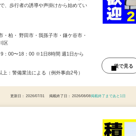
に通れるよう人や車の誘導・案内などをお
まで、歩行者の誘導や声掛けから始めてい
…
市・柏・ 野田市・我孫子市・鎌ケ谷市・
戸川区
・9：00〜18：00 ※1日8時間 週1日から
後で見
8歳以上：警備業法による（例外事由2号）
更新日： 2026/07/31 掲載終了日： 2026/08/08
掲載終了まであと1日