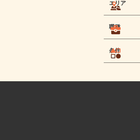
エリア
職種
条件