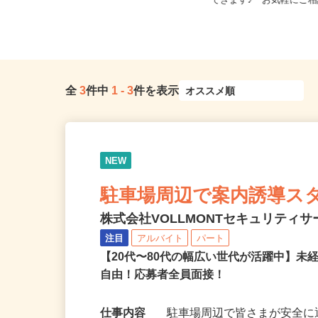
東京都内及び神奈川県・埼玉県・千
千葉県等【ご希望の地域
葉県内の現場
できます♪ お気軽にご相
全
3
件中
1
-
3
件を表示
NEW
駐車場周辺で案内誘導ス
株式会社VOLLMONTセキュリティ
注目
アルバイト
パート
【20代〜80代の幅広い世代が活躍中】
自由！応募者全員面接！