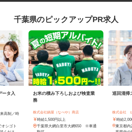
千葉県のピックアップPR求人
データ入
お米の積み下ろしおよび検査業
巡回清
務
株式会社鍋屋（なべや）商店
株式会社
全出来高制／時
時給1,500円以上
時給2