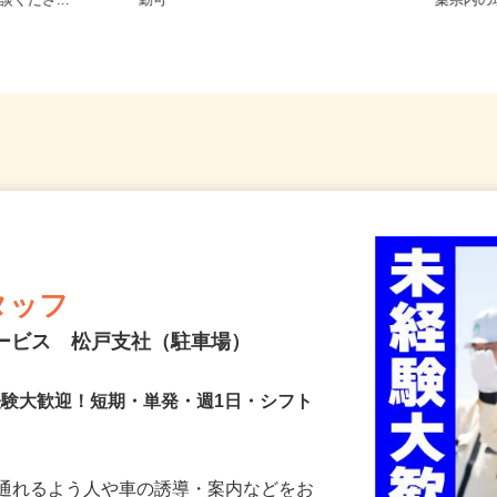
でオシゴト
千葉県大網白里市大網650 ※車通
東京都
談くださ...
勤可
葉県内
タッフ
サービス 松戸支社（駐車場）
未経験大歓迎！短期・単発・週1日・シフト