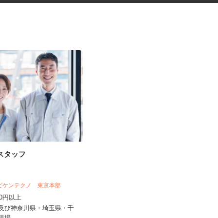
掃スタッフ
化粧品・サプリの在宅データ入
力
株式会社リアル・フェイス
 ビケンテクノ 東京本部
時給1,500円以上（完全出来高制／時
,000円以上
間額1,500円～5,00...