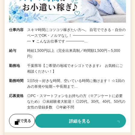
仕事内容
スキマ時間にコツコツ稼ぎたい方へ。 自宅でできる・自分の
ペースでOK・ノルマなし！ ━━━━━━━━━━━━━━
━ ▼ こんなお仕事です ━━━━━…
給与
時給1,500円以上（完全出来高制／時間額1,500円～5,000
円）
勤務地
千葉県等【ご希望の地域でオシゴトできます♪ お気軽にご
相談ください！】
勤務時間
1日5分～好きな時間、空いている時間に働けます！ ☆1回の
みの単発や短期～中長期まで…
応募資格
◎PC・スマートフォンをお持ちの方（※アンケートに必要
なため） ◎未経験者大歓迎！ ◎20代、30代、40代、50代の
女性の登録多数 ◎年齢不問
詳細を見る
後で見る