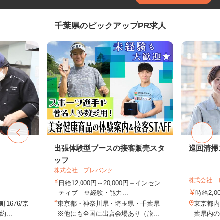
千葉県のピックアップPR求人
出張体験型ブースの接客販売スタ
巡回清掃
ッフ
株式会社 プレバンク
株式会社 
日給12,000円～20,000円＋インセン
ティブ ※経験・能力...
時給2,0
1676/京
東京都・神奈川県・埼玉県・千葉県
東京都内
...
※他にも全国に出店会場あり（旅...
葉県内の