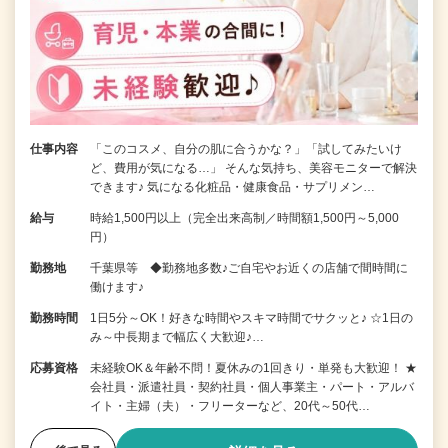
仕事内容
「このコスメ、自分の肌に合うかな？」「試してみたいけ
ど、費用が気になる…」 そんな気持ち、美容モニターで解決
できます♪ 気になる化粧品・健康食品・サプリメン…
給与
時給1,500円以上（完全出来高制／時間額1,500円～5,000
円）
勤務地
千葉県等 ◆勤務地多数♪ご自宅やお近くの店舗で間時間に
働けます♪
勤務時間
1日5分～OK！好きな時間やスキマ時間でサクッと♪ ☆1日の
み～中長期まで幅広く大歓迎♪…
応募資格
未経験OK＆年齢不問！夏休みの1回きり・単発も大歓迎！ ★
会社員・派遣社員・契約社員・個人事業主・パート・アルバ
イト・主婦（夫）・フリーターなど、20代～50代…