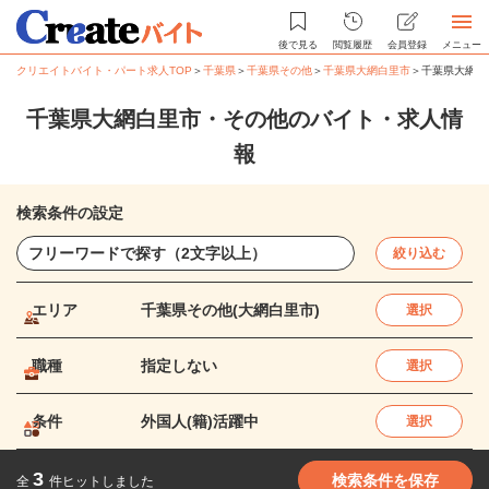
後で見る
閲覧履歴
会員登録
メニュー
クリエイトバイト・パート求人TOP
＞
千葉県
＞
千葉県その他
＞
千葉県大網白里市
＞
千葉県大網白
千葉県大網白里市・その他のバイト・求人情
報
検索条件の設定
絞り込む
エリア
千葉県その他(大網白里市)
選択
職種
指定しない
選択
条件
外国人(籍)活躍中
選択
3
検索条件を保存
全
件ヒットしました