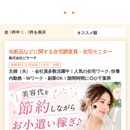
3
1
-
3
全
件中
件を表示
化粧品などに関する在宅調査員・在宅モニター
株式会社ビサーチ
業務委託
登録制
在宅・内職
主婦（夫）・会社員多数活躍中！人気の在宅ワーク♪扶養
内勤務・Wワーク・副業OK！隙間時間に◎@千葉県