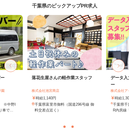
千葉県のピックアップPR求人
バー
落花生屋さんの軽作業スタッフ
データ入
ー
学園
株式会社池宮商店
株式会社ア
時給1,140円
時給1,
 ※中野I
千葉県富里市御料（国道296号線 御
千葉県千葉
車で...
料交差点近く）
R内房線「