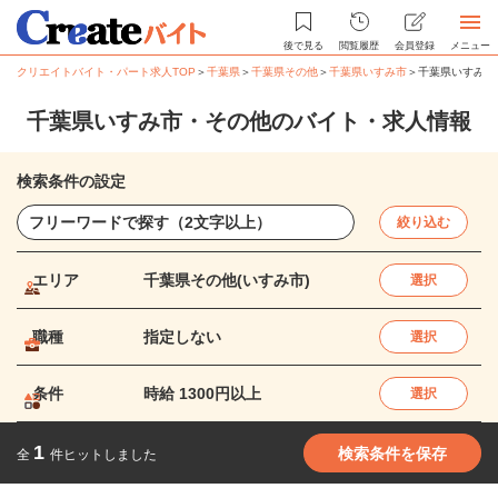
後で見る
閲覧履歴
会員登録
メニュー
クリエイトバイト・パート求人TOP
＞
千葉県
＞
千葉県その他
＞
千葉県いすみ市
＞
千葉県いすみ市
千葉県いすみ市・その他のバイト・求人情報
検索条件の設定
絞り込む
エリア
千葉県その他(いすみ市)
選択
職種
指定しない
選択
条件
時給 1300円以上
選択
1
検索条件を保存
全
件ヒットしました