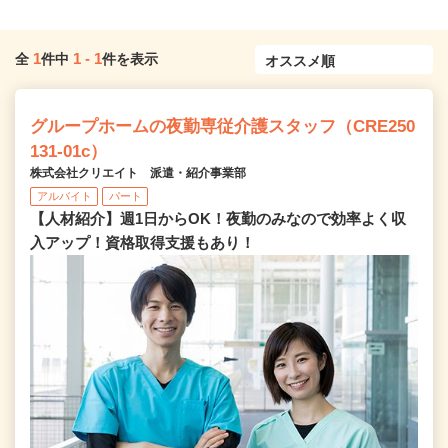
1
1
-
1
全
件中
件を表示
グループホームの夜勤専従介護スタッフ（CRE250
131-01c）
株式会社クリエイト 派遣・紹介事業部
アルバイト
パート
【人材紹介】週1日からOK！夜勤のみなので効率よく収
入アップ！資格取得支援もあり！