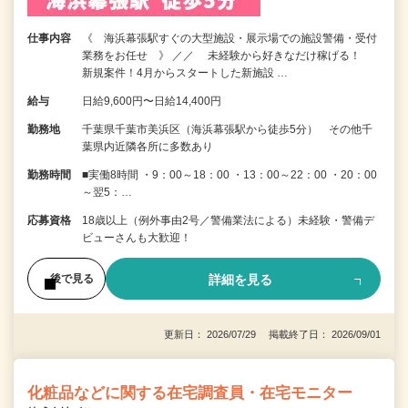
仕事内容
《 海浜幕張駅すぐの大型施設・展示場での施設警備・受付
業務をお任せ 》 ／／ 未経験から好きなだけ稼げる！
新規案件！4月からスタートした新施設 …
給与
日給9,600円〜日給14,400円
勤務地
千葉県千葉市美浜区（海浜幕張駅から徒歩5分） その他千
葉県内近隣各所に多数あり
勤務時間
■実働8時間 ・9：00～18：00 ・13：00～22：00 ・20：00
～翌5：…
応募資格
18歳以上（例外事由2号／警備業法による）未経験・警備デ
ビューさんも大歓迎！
詳細を見る
後で見る
更新日： 2026/07/29 掲載終了日： 2026/09/01
化粧品などに関する在宅調査員・在宅モニター