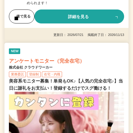
められます！
詳細を見る
後で見る
更新日： 2026/07/21 掲載終了日： 2026/11/13
NEW
アンケートモニター（完全在宅）
株式会社 クラウドワーカー
業務委託
登録制
在宅・内職
美容系モニター募集！単発もOK♪【人気の完全在宅♪】当
日に謝礼をお支払い！登録するだけでスグ働ける！