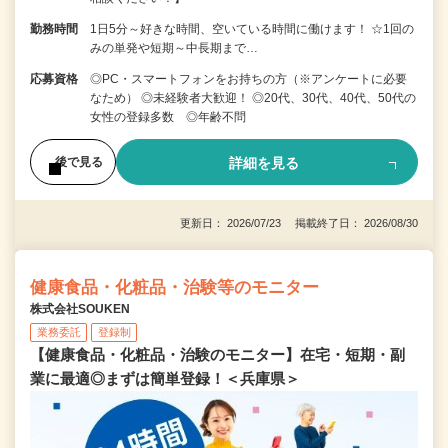
勤務時間
1日5分～好きな時間、空いている時間に働けます！ ☆1回の
みの単発や短期～中長期まで…
応募資格
◎PC・スマートフォンをお持ちの方（※アンケートに必要
なため） ◎未経験者大歓迎！ ◎20代、30代、40代、50代の
女性の登録多数 ◎年齢不問
詳細を見る
後で見る
更新日： 2026/07/23 掲載終了日： 2026/08/30
健康食品・化粧品・治験等のモニター
株式会社SOUKEN
業務委託
登録制
【健康食品・化粧品・治験のモニター】在宅・短期・副
業に最適◎まずは簡単登録！＜兵庫県＞