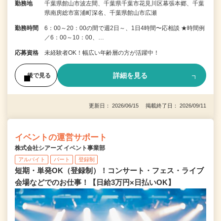
勤務地
千葉県館山市波左間、千葉県千葉市花見川区幕張本郷、千葉
県南房総市富浦町深名、千葉県館山市広瀬
勤務時間
6：00～20：00の間で週2日～、1日4時間〜応相談 ★時間例
／6：00～10：00、…
応募資格
未経験者OK！幅広い年齢層の方が活躍中！
詳細を見る
後で見る
更新日： 2026/06/15 掲載終了日： 2026/09/11
イベントの運営サポート
株式会社シアーズ イベント事業部
アルバイト
パート
登録制
短期・単発OK（登録制）！コンサート・フェス・ライブ
会場などでのお仕事！【日給3万円×日払いOK】