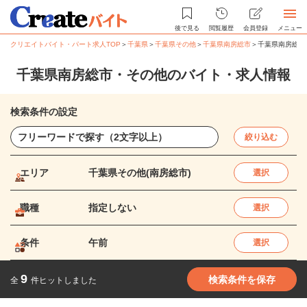
後で見る
閲覧履歴
会員登録
メニュー
クリエイトバイト・パート求人TOP
＞
千葉県
＞
千葉県その他
＞
千葉県南房総市
＞
千葉県南房総市
千葉県南房総市・その他のバイト・求人情報
検索条件の設定
絞り込む
エリア
千葉県その他(南房総市)
選択
職種
指定しない
選択
条件
午前
選択
9
検索条件を保存
全
件ヒットしました