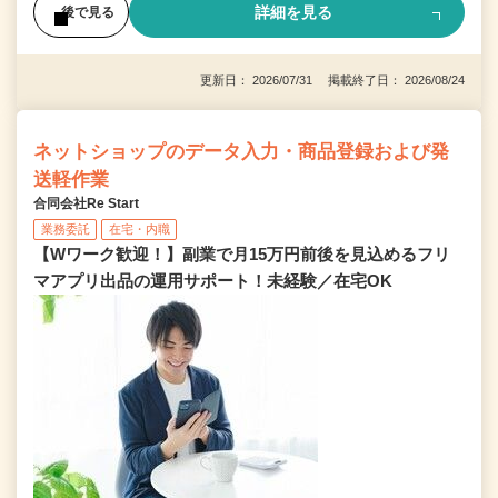
詳細を見る
後で見る
更新日： 2026/07/31 掲載終了日： 2026/08/24
ネットショップのデータ入力・商品登録および発
送軽作業
合同会社Re Start
業務委託
在宅・内職
【Wワーク歓迎！】副業で月15万円前後を見込めるフリ
マアプリ出品の運用サポート！未経験／在宅OK