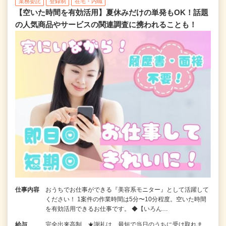
業務委託
登録制
在宅・内職
【空いた時間を有効活用】夏休みだけの単発もOK！話題
の人気商品やサービスの関連調査に携われることも！
仕事内容
おうちでお仕事ができる『美容系モニター』として活躍して
ください！ 1案件の作業時間は5分〜10分程度。空いた時間
を有効活用できるお仕事です。 ◆【いろん…
給与
完全出来高制 ★謝礼は、最短で当日のうちに受け取れま