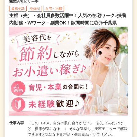
株式会社ビサーチ
業務委託
登録制
在宅・内職
主婦（夫）・会社員多数活躍中！人気の在宅ワーク♪扶養
内勤務・Wワーク・副業OK！隙間時間に◎@千葉県
仕事内容
「このコスメ、自分の肌に合うかな？」「試してみたいけ
ど、費用が気になる…」 そんな気持ち、美容モニターで解決
できます♪ 気になる化粧品・健康食品・サプリメン…