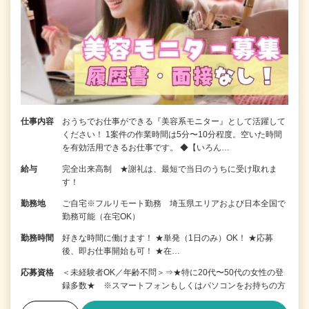
仕事内容
おうちでお仕事ができる『美容系モニター』として活躍して
ください！ 1案件の作業時間は5分〜10分程度。空いた時間
を有効活用できるお仕事です。 ◆【いろん…
給与
完全出来高制 ★謝礼は、最短で当日のうちに受け取れま
す！
勤務地
ご自宅※フルリモート勤務 埼玉県エリアおよび日本全国で
勤務可能（在宅OK）
勤務時間
好きな時間に働けます！ ★単発（1日のみ）OK！ ★応募
後、即お仕事開始も可！ ★在…
応募資格
＜未経験者OK／年齢不問＞⇒★特に20代〜50代の女性の登
録多数★ ※スマートフォンもしくはパソコンをお持ちの方