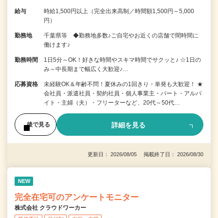
給与
時給1,500円以上（完全出来高制／時間額1,500円～5,000
円）
勤務地
千葉県等 ◆勤務地多数♪ご自宅やお近くの店舗で間時間に
働けます♪
勤務時間
1日5分～OK！好きな時間やスキマ時間でサクッと♪ ☆1日の
み～中長期まで幅広く大歓迎♪…
応募資格
未経験OK＆年齢不問！夏休みの1回きり・単発も大歓迎！ ★
会社員・派遣社員・契約社員・個人事業主・パート・アルバ
イト・主婦（夫）・フリーターなど、20代～50代…
詳細を見る
後で見る
更新日： 2026/08/05 掲載終了日： 2026/08/30
NEW
完全在宅可のアンケートモニター
株式会社 クラウドワーカー