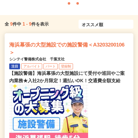
9
1
-
9
全
件中
件を表示
海浜幕張の大型施設での施設警備＜A3203200106
＞
シンテイ警備株式会社 千葉支社
注目
アルバイト
パート
登録制
【施設警備】海浜幕張の大型施設にて受付や巡回やご案
内業務★入社2か月限定！週払いOK！交通費全額支給