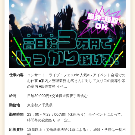
仕事内容
コンサート・ライブ・フェスetc 人気×レアイベント会場での
お仕事 ■案内／整理業務 お客さんに対して入り口の誘導や席
の案内 ■販売業務 イベ…
給与
日給30,000円+交通費※深夜手当含む
勤務地
東京都／千葉県
勤務時間
23：00～翌23：00の間（休憩あり） ※イベントによって、
時間帯の変動あり ※一定…
応募資格
18歳以上（労働基準法第61条による）、経験・学歴は一切不