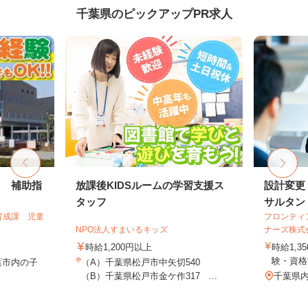
千葉県のピックアップPR求人
フ 補助指
放課後KIDSルームの学習支援ス
設計変更
タッフ
サルタン
育成課 児童
フロンティ
NPO法人すまいるキッズ
ナーズ株式
時給1,200円以上
時給1,3
験・資格
葉市内の子
（A）千葉県松戸市中矢切540
（B）千葉県松戸市金ケ作317 ...
千葉県