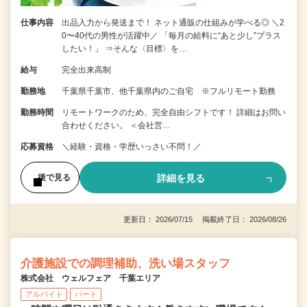
仕事内容
出品入力から発送まで！ ネット通販の仕組みが学べる◎ ＼2
0〜40代の男性が活躍中／ 「毎月の給料に“あと少し”プラス
したい！」 ⇒そんな〈目標〉を…
給与
完全出来高制
勤務地
千葉県千葉市、他千葉県内のご自宅 ※フルリモート勤務
勤務時間
リモートワークのため、完全自由シフトです！ 詳細はお問い
合わせください。 ＜会社営…
応募資格
＼経験・資格・学歴いっさい不問！／
詳細を見る
後で見る
更新日： 2026/07/15 掲載終了日： 2026/08/26
介護施設での調理補助、洗い場スタッフ
株式会社 ウェルフェア 千葉エリア
アルバイト
パート