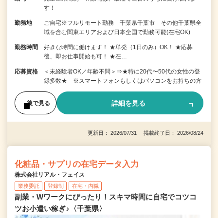
す！
勤務地
ご自宅※フルリモート勤務 千葉県千葉市 その他千葉県全
域を含む関東エリアおよび日本全国で勤務可能(在宅OK)
勤務時間
好きな時間に働けます！ ★単発（1日のみ）OK！ ★応募
後、即お仕事開始も可！ ★在…
応募資格
＜未経験者OK／年齢不問＞⇒★特に20代〜50代の女性の登
録多数★ ※スマートフォンもしくはパソコンをお持ちの方
詳細を見る
後で見る
更新日： 2026/07/31 掲載終了日： 2026/08/24
化粧品・サプリの在宅データ入力
株式会社リアル・フェイス
業務委託
登録制
在宅・内職
副業・Wワークにぴったり！スキマ時間に自宅でコツコ
ツお小遣い稼ぎ♪〈千葉県〉