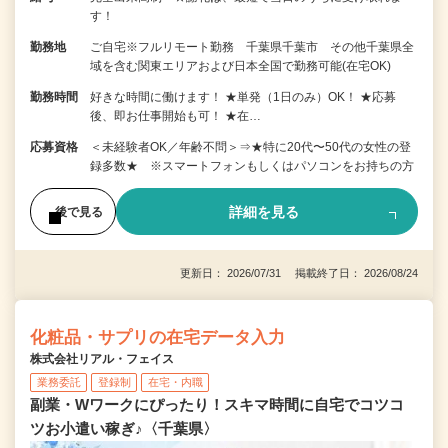
す！
勤務地
ご自宅※フルリモート勤務 千葉県千葉市 その他千葉県全
域を含む関東エリアおよび日本全国で勤務可能(在宅OK)
勤務時間
好きな時間に働けます！ ★単発（1日のみ）OK！ ★応募
後、即お仕事開始も可！ ★在…
応募資格
＜未経験者OK／年齢不問＞⇒★特に20代〜50代の女性の登
録多数★ ※スマートフォンもしくはパソコンをお持ちの方
詳細を見る
後で見る
更新日： 2026/07/31 掲載終了日： 2026/08/24
化粧品・サプリの在宅データ入力
株式会社リアル・フェイス
業務委託
登録制
在宅・内職
副業・Wワークにぴったり！スキマ時間に自宅でコツコ
ツお小遣い稼ぎ♪〈千葉県〉