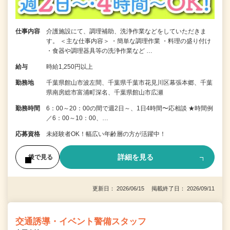
仕事内容
介護施設にて、調理補助、洗浄作業などをしていただきま
す。 ＜主な仕事内容＞ ・簡単な調理作業 ・料理の盛り付け
・食器や調理器具等の洗浄作業など …
給与
時給1,250円以上
勤務地
千葉県館山市波左間、千葉県千葉市花見川区幕張本郷、千葉
県南房総市富浦町深名、千葉県館山市広瀬
勤務時間
6：00～20：00の間で週2日～、1日4時間〜応相談 ★時間例
／6：00～10：00、…
応募資格
未経験者OK！幅広い年齢層の方が活躍中！
詳細を見る
後で見る
更新日： 2026/06/15 掲載終了日： 2026/09/11
交通誘導・イベント警備スタッフ