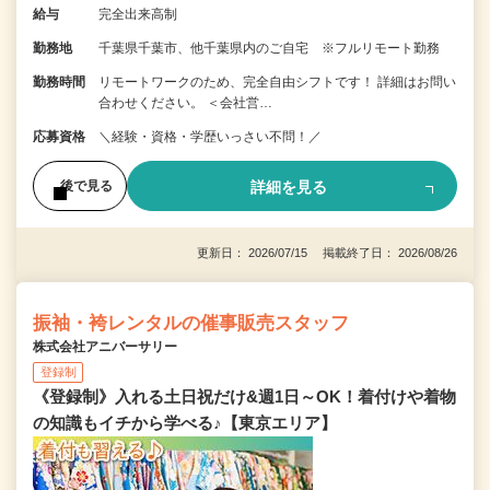
給与
完全出来高制
勤務地
千葉県千葉市、他千葉県内のご自宅 ※フルリモート勤務
勤務時間
リモートワークのため、完全自由シフトです！ 詳細はお問い
合わせください。 ＜会社営…
応募資格
＼経験・資格・学歴いっさい不問！／
詳細を見る
後で見る
更新日： 2026/07/15 掲載終了日： 2026/08/26
振袖・袴レンタルの催事販売スタッフ
株式会社アニバーサリー
登録制
《登録制》入れる土日祝だけ&週1日～OK！着付けや着物
の知識もイチから学べる♪【東京エリア】