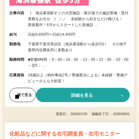
仕事内容
《 海浜幕張駅すぐの大型施設・展示場での施設警備・受付
業務をお任せ 》 ／／ 未経験から好きなだけ稼げる！
新規案件！4月からスタートした新施設 …
給与
日給9,600円〜日給14,400円
勤務地
千葉県千葉市美浜区（海浜幕張駅から徒歩5分） その他千
葉県内近隣各所に多数あり
勤務時間
■実働8時間 ・9：00～18：00 ・13：00～22：00 ・20：00
～翌5：…
応募資格
18歳以上（例外事由2号／警備業法による）未経験・警備デ
ビューさんも大歓迎！
詳細を見る
後で見る
更新日： 2026/07/29 掲載終了日： 2026/09/01
化粧品などに関する在宅調査員・在宅モニター