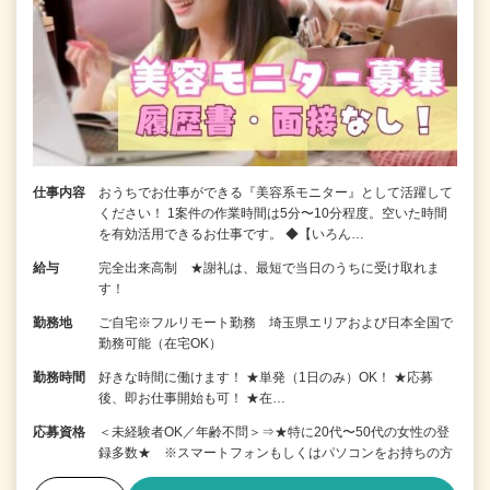
仕事内容
おうちでお仕事ができる『美容系モニター』として活躍して
ください！ 1案件の作業時間は5分〜10分程度。空いた時間
を有効活用できるお仕事です。 ◆【いろん…
給与
完全出来高制 ★謝礼は、最短で当日のうちに受け取れま
す！
勤務地
ご自宅※フルリモート勤務 埼玉県エリアおよび日本全国で
勤務可能（在宅OK）
勤務時間
好きな時間に働けます！ ★単発（1日のみ）OK！ ★応募
後、即お仕事開始も可！ ★在…
応募資格
＜未経験者OK／年齢不問＞⇒★特に20代〜50代の女性の登
録多数★ ※スマートフォンもしくはパソコンをお持ちの方