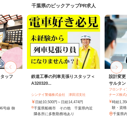
千葉県のピックアップPR求人
スタッフ
鉄道工事の列車見張りスタッフ＜
設計変更
A320320...
サルタン
フロンティ
シンテイ警備株式会社 津田沼支社
ナーズ株式
日給10,500円～日給14,474円
時給1,3
験・資格
6号線 御
千葉県船橋市 その他 千葉県内近
隣各所に多数勤務地あり
千葉県