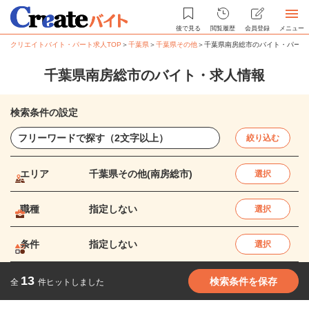
後で見る
閲覧履歴
会員登録
メニュー
クリエイトバイト・パート求人TOP
＞
千葉県
＞
千葉県その他
＞
千葉県南房総市のバイト・パート
千葉県南房総市のバイト・求人情報
検索条件の設定
絞り込む
エリア
千葉県その他(南房総市)
選択
職種
指定しない
選択
条件
指定しない
選択
13
検索条件を保存
全
件ヒットしました