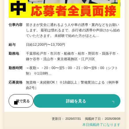
仕事内容
皆さまが安全に通れるよう人や車の誘導・案内などをお願い
します。 最初は慣れるまで、歩行者の誘導や声掛けから始め
ていただきます。 未経験で始めた方がほとん…
給与
日給12,200円〜13,700円
勤務地
千葉県松戸市・市川市・船橋市・柏市・野田市・我孫子市・
鎌ケ谷市・流山市・東京都葛飾区・江戸川区
勤務時間
＜夜勤＞ ・20：00〜翌5：00 ・21：00〜翌6：00（シフト
制） ※1日8時…
応募資格
無資格・未経験OK！ ※18歳以上：警備業法による（例外事
由2号）
詳細を見る
後で見る
更新日： 2026/07/31 掲載終了日： 2026/08/08
本日掲載終了になります