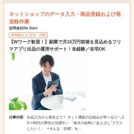
ネットショップのデータ入力・商品登録および発
送軽作業
合同会社Re Start
業務委託
在宅・内職
【Wワーク歓迎！】副業で月15万円前後を見込めるフリ
マアプリ出品の運用サポート！未経験／在宅OK
仕事内容
出品入力から発送まで！ ネット通販の仕組みが学べる◎ ＼2
0〜40代の男性が活躍中／ 「毎月の給料に“あと少し”プラス
したい！」 ⇒そんな〈目標〉を…