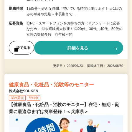
勤務時間
1日5分～好きな時間、空いている時間に働けます！ ☆1回の
みの単発や短期～中長期まで…
応募資格
◎PC・スマートフォンをお持ちの方（※アンケートに必要
なため） ◎未経験者大歓迎！ ◎20代、30代、40代、50代の
女性の登録多数 ◎年齢不問
詳細を見る
後で見る
更新日： 2026/07/23 掲載終了日： 2026/08/30
健康食品・化粧品・治験等のモニター
株式会社SOUKEN
業務委託
登録制
【健康食品・化粧品・治験のモニター】在宅・短期・副
業に最適◎まずは簡単登録！＜兵庫県＞