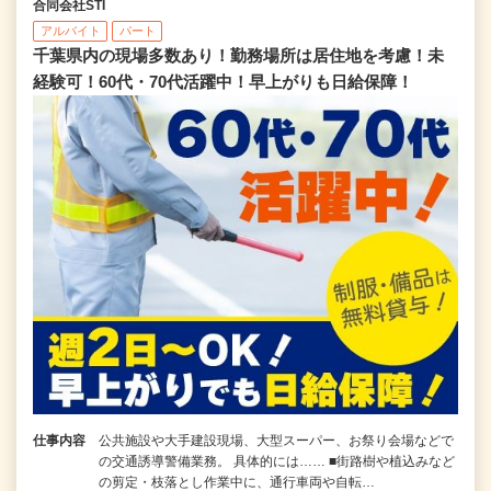
合同会社STI
アルバイト
パート
千葉県内の現場多数あり！勤務場所は居住地を考慮！未
経験可！60代・70代活躍中！早上がりも日給保障！
仕事内容
公共施設や大手建設現場、大型スーパー、お祭り会場などで
の交通誘導警備業務。 具体的には…… ■街路樹や植込みなど
の剪定・枝落とし作業中に、通行車両や自転…