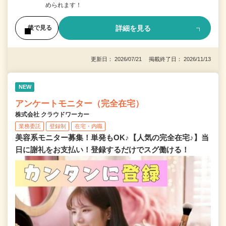
められます！
詳細を見る
後で見る
更新日： 2026/07/21 掲載終了日： 2026/11/13
NEW
アンケートモニター（完全在宅）
株式会社 クラウドワーカー
業務委託
登録制
在宅・内職
美容系モニター募集！単発もOK♪【人気の完全在宅♪】当
日に謝礼をお支払い！登録するだけでスグ働ける！