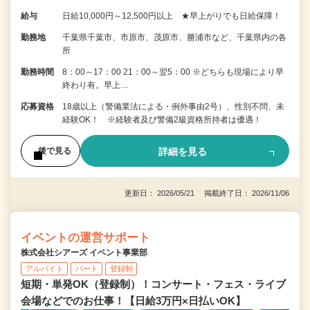
給与
日給10,000円～12,500円以上 ★早上がりでも日給保障！
勤務地
千葉県千葉市、市原市、茂原市、勝浦市など、千葉県内の各
所
勤務時間
8：00～17：00 21：00～翌5：00 ※どちらも現場により早
終わり有。早上…
応募資格
18歳以上（警備業法による・例外事由2号）、性別不問、未
経験OK！ ※経験者及び警備2級資格所持者は優遇！
詳細を見る
後で見る
更新日： 2026/05/21 掲載終了日： 2026/11/06
イベントの運営サポート
株式会社シアーズ イベント事業部
アルバイト
パート
登録制
短期・単発OK（登録制）！コンサート・フェス・ライブ
会場などでのお仕事！【日給3万円×日払いOK】