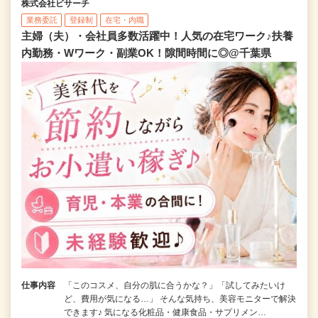
株式会社ビサーチ
業務委託
登録制
在宅・内職
主婦（夫）・会社員多数活躍中！人気の在宅ワーク♪扶養
内勤務・Wワーク・副業OK！隙間時間に◎@千葉県
仕事内容
「このコスメ、自分の肌に合うかな？」「試してみたいけ
ど、費用が気になる…」 そんな気持ち、美容モニターで解決
できます♪ 気になる化粧品・健康食品・サプリメン…