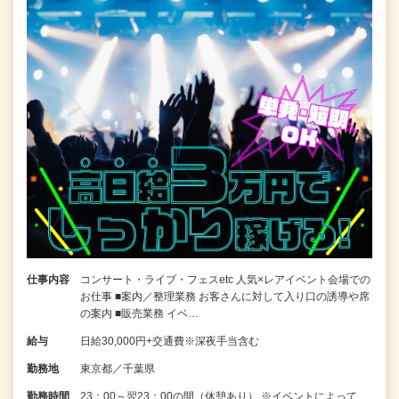
仕事内容
コンサート・ライブ・フェスetc 人気×レアイベント会場での
お仕事 ■案内／整理業務 お客さんに対して入り口の誘導や席
の案内 ■販売業務 イベ…
給与
日給30,000円+交通費※深夜手当含む
勤務地
東京都／千葉県
勤務時間
23：00～翌23：00の間（休憩あり） ※イベントによって、