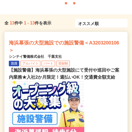
13
1
-
13
全
件中
件を表示
海浜幕張の大型施設での施設警備＜A3203200106
＞
シンテイ警備株式会社 千葉支社
注目
アルバイト
パート
登録制
【施設警備】海浜幕張の大型施設にて受付や巡回やご案
内業務★入社2か月限定！週払いOK！交通費全額支給