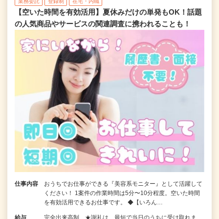
業務委託
登録制
在宅・内職
【空いた時間を有効活用】夏休みだけの単発もOK！話題
の人気商品やサービスの関連調査に携われることも！
仕事内容
おうちでお仕事ができる『美容系モニター』として活躍して
ください！ 1案件の作業時間は5分〜10分程度。空いた時間
を有効活用できるお仕事です。 ◆【いろん…
給与
完全出来高制 ★謝礼は、最短で当日のうちに受け取れま