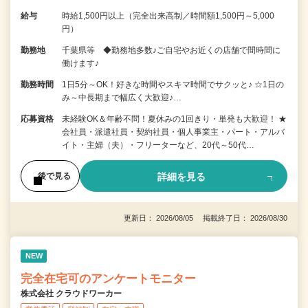
給与
時給1,500円以上（完全出来高制／時間額1,500円～5,000
円）
勤務地
千葉県等 ◆勤務地多数♪ご自宅やお近くの店舗で間時間に
働けます♪
勤務時間
1日5分～OK！好きな時間やスキマ時間でサクッと♪ ☆1日の
み～中長期まで幅広く大歓迎♪…
応募資格
未経験OK＆年齢不問！夏休みの1回きり・単発も大歓迎！ ★
会社員・派遣社員・契約社員・個人事業主・パート・アルバ
イト・主婦（夫）・フリーターなど、20代～50代…
詳細を見る
後で見る
更新日： 2026/08/05 掲載終了日： 2026/08/30
NEW
完全在宅可のアンケートモニター
株式会社 クラウドワーカー