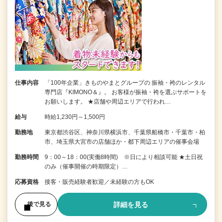
仕事内容
「100年企業」きものやまとグループの 振袖・袴のレンタル
専門店『KIMONO＆』。 お客様が振袖・袴を選ぶサポートを
お願いします。 ★店舗や周辺エリアで行われ…
給与
時給1,230円～1,500円
勤務地
東京都渋谷区、神奈川県横浜市、千葉県船橋市・千葉市・柏
市、埼玉県大宮市の店舗ほか・都下周辺エリアの催事会場
勤務時間
9：00～18：00(実働8時間) ※日により相談可能 ★土日祝
のみ（催事開催の時期限定）…
応募資格
接客・販売経験者歓迎／未経験の方もOK
詳細を見る
後で見る