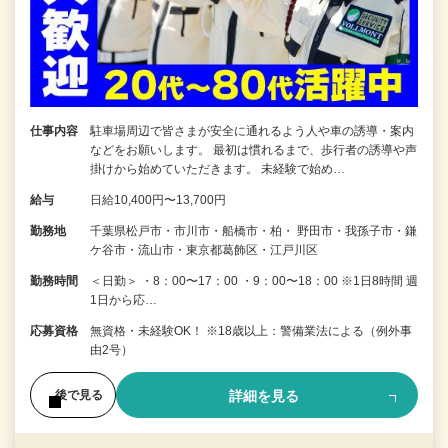
仕事内容
駐車場周辺で皆さまが安全に通れるよう人や車の誘導・案内
などをお願いします。 最初は慣れるまで、歩行者の誘導や声
掛けから始めていただきます。 未経験で始め…
給与
日給10,400円〜13,700円
勤務地
千葉県松戸市・市川市・船橋市・柏・ 野田市・我孫子市・鎌
ケ谷市・流山市・東京都葛飾区・江戸川区
勤務時間
＜日勤＞ ・8：00〜17：00 ・9：00〜18：00 ※1日8時間 週
1日から応…
応募資格
無資格・未経験OK！ ※18歳以上：警備業法による（例外事
由2号）
詳細を見る
後で見る