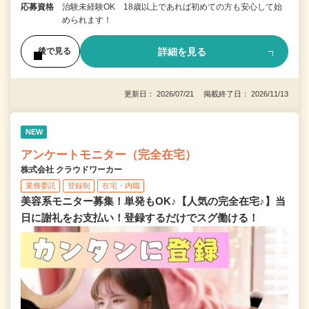
応募資格
治験未経験OK 18歳以上であれば初めての方も安心して始
められます！
詳細を見る
後で見る
更新日： 2026/07/21 掲載終了日： 2026/11/13
NEW
アンケートモニター（完全在宅）
株式会社 クラウドワーカー
業務委託
登録制
在宅・内職
美容系モニター募集！単発もOK♪【人気の完全在宅♪】当
日に謝礼をお支払い！登録するだけでスグ働ける！