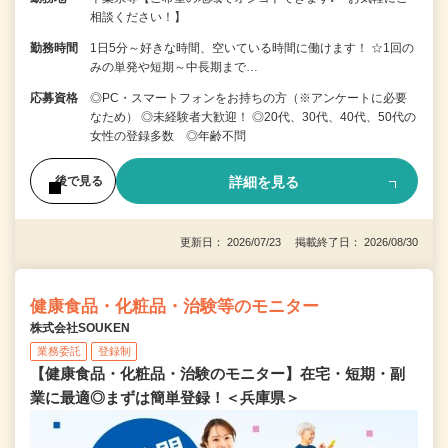
相談ください！】
勤務時間
1日5分～好きな時間、空いている時間に働けます！ ☆1回の
みの単発や短期～中長期まで…
応募資格
◎PC・スマートフォンをお持ちの方（※アンケートに必要
なため） ◎未経験者大歓迎！ ◎20代、30代、40代、50代の
女性の登録多数 ◎年齢不問
詳細を見る
後で見る
更新日： 2026/07/23 掲載終了日： 2026/08/30
健康食品・化粧品・治験等のモニター
株式会社SOUKEN
業務委託
登録制
【健康食品・化粧品・治験のモニター】在宅・短期・副
業に最適◎まずは簡単登録！＜兵庫県＞