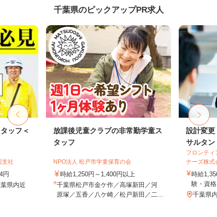
千葉県のピックアップPR求人
スタッフ＜
放課後児童クラブの非常勤学童ス
設計変更
タッフ
サルタン
フロンティ
沼支社
NPO法人 松戸市学童保育の会
ナーズ株式
74円
時給1,250円～1,400円以上
時給1,3
験・資格
千葉県内近
千葉県松戸市金ケ作／高塚新田／河
原塚／五香／八ケ崎／松戸新田／二...
千葉県