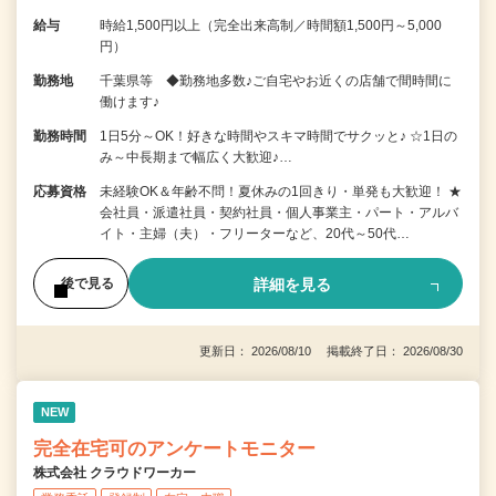
給与
時給1,500円以上（完全出来高制／時間額1,500円～5,000
円）
勤務地
千葉県等 ◆勤務地多数♪ご自宅やお近くの店舗で間時間に
働けます♪
勤務時間
1日5分～OK！好きな時間やスキマ時間でサクッと♪ ☆1日の
み～中長期まで幅広く大歓迎♪…
応募資格
未経験OK＆年齢不問！夏休みの1回きり・単発も大歓迎！ ★
会社員・派遣社員・契約社員・個人事業主・パート・アルバ
イト・主婦（夫）・フリーターなど、20代～50代…
詳細を見る
後で見る
更新日： 2026/08/10 掲載終了日： 2026/08/30
NEW
完全在宅可のアンケートモニター
株式会社 クラウドワーカー