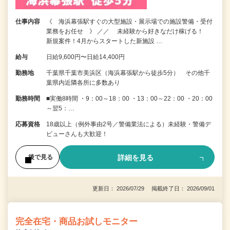
仕事内容
《 海浜幕張駅すぐの大型施設・展示場での施設警備・受付
業務をお任せ 》 ／／ 未経験から好きなだけ稼げる！
新規案件！4月からスタートした新施設 …
給与
日給9,600円〜日給14,400円
勤務地
千葉県千葉市美浜区（海浜幕張駅から徒歩5分） その他千
葉県内近隣各所に多数あり
勤務時間
■実働8時間 ・9：00～18：00 ・13：00～22：00 ・20：00
～翌5：…
応募資格
18歳以上（例外事由2号／警備業法による）未経験・警備デ
ビューさんも大歓迎！
詳細を見る
後で見る
更新日： 2026/07/29 掲載終了日： 2026/09/01
完全在宅・商品お試しモニター