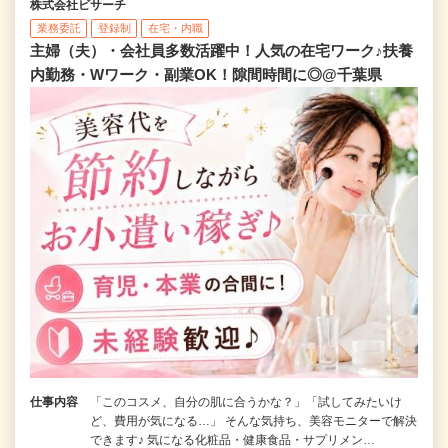
株式会社ビサーチ
業務委託
登録制
在宅・内職
主婦（夫）・会社員多数活躍中！人気の在宅ワーク♪扶養
内勤務・Wワーク・副業OK！隙間時間に◎@千葉県
仕事内容
「このコスメ、自分の肌に合うかな？」「試してみたいけ
ど、費用が気になる…」 そんな気持ち、美容モニターで解決
できます♪ 気になる化粧品・健康食品・サプリメン…