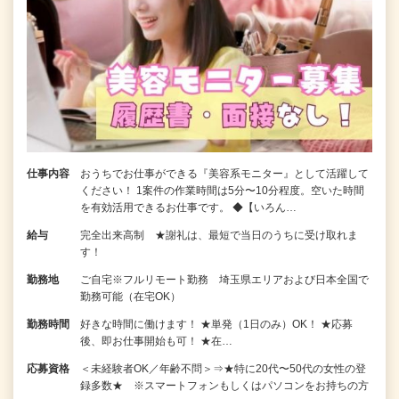
仕事内容
おうちでお仕事ができる『美容系モニター』として活躍して
ください！ 1案件の作業時間は5分〜10分程度。空いた時間
を有効活用できるお仕事です。 ◆【いろん…
給与
完全出来高制 ★謝礼は、最短で当日のうちに受け取れま
す！
勤務地
ご自宅※フルリモート勤務 埼玉県エリアおよび日本全国で
勤務可能（在宅OK）
勤務時間
好きな時間に働けます！ ★単発（1日のみ）OK！ ★応募
後、即お仕事開始も可！ ★在…
応募資格
＜未経験者OK／年齢不問＞⇒★特に20代〜50代の女性の登
録多数★ ※スマートフォンもしくはパソコンをお持ちの方