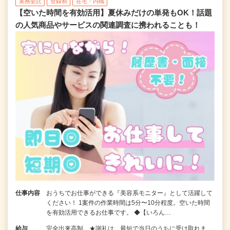
業務委託
登録制
在宅・内職
【空いた時間を有効活用】夏休みだけの単発もOK！話題
の人気商品やサービスの関連調査に携われることも！
仕事内容
おうちでお仕事ができる『美容系モニター』として活躍して
ください！ 1案件の作業時間は5分〜10分程度。空いた時間
を有効活用できるお仕事です。 ◆【いろん…
給与
完全出来高制 ★謝礼は、最短で当日のうちに受け取れま