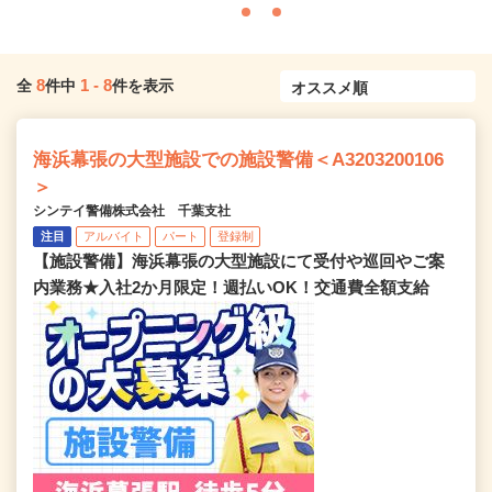
8
1
-
8
全
件中
件を表示
海浜幕張の大型施設での施設警備＜A3203200106
＞
シンテイ警備株式会社 千葉支社
注目
アルバイト
パート
登録制
【施設警備】海浜幕張の大型施設にて受付や巡回やご案
内業務★入社2か月限定！週払いOK！交通費全額支給