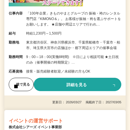
仕事内容
「100年企業」きものやまとグループの 振袖・袴のレンタル
専門店『KIMONO＆』。 お客様が振袖・袴を選ぶサポートを
お願いします。 ★店舗や周辺エリアで行われ…
給与
時給1,230円～1,500円
勤務地
東京都渋谷区、神奈川県横浜市、千葉県船橋市・千葉市・柏
市、埼玉県大宮市の店舗ほか・都下周辺エリアの催事会場
勤務時間
9：00～18：00(実働8時間) ※日により相談可能 ★土日祝
のみ（催事開催の時期限定）…
応募資格
接客・販売経験者歓迎／未経験の方もOK
詳細を見る
後で見る
更新日： 2026/03/27 掲載終了日： 2027/03/05
イベントの運営サポート
株式会社シアーズ イベント事業部