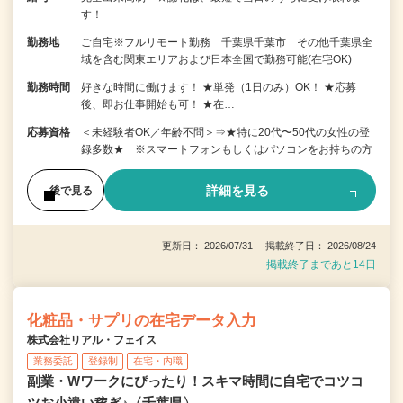
す！
勤務地
ご自宅※フルリモート勤務 千葉県千葉市 その他千葉県全
域を含む関東エリアおよび日本全国で勤務可能(在宅OK)
勤務時間
好きな時間に働けます！ ★単発（1日のみ）OK！ ★応募
後、即お仕事開始も可！ ★在…
応募資格
＜未経験者OK／年齢不問＞⇒★特に20代〜50代の女性の登
録多数★ ※スマートフォンもしくはパソコンをお持ちの方
詳細を見る
後で見る
更新日： 2026/07/31 掲載終了日： 2026/08/24
掲載終了まであと14日
化粧品・サプリの在宅データ入力
株式会社リアル・フェイス
業務委託
登録制
在宅・内職
副業・Wワークにぴったり！スキマ時間に自宅でコツコ
ツお小遣い稼ぎ♪〈千葉県〉