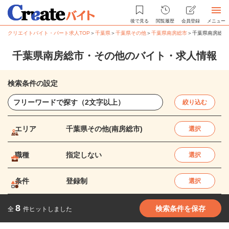
後で見る
閲覧履歴
会員登録
メニュー
クリエイトバイト・パート求人TOP
＞
千葉県
＞
千葉県その他
＞
千葉県南房総市
＞
千葉県南房総市
千葉県南房総市・その他のバイト・求人情報
検索条件の設定
絞り込む
エリア
千葉県その他(南房総市)
選択
職種
指定しない
選択
条件
登録制
選択
8
検索条件を保存
全
件ヒットしました