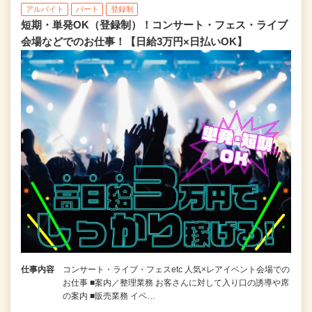
アルバイト
パート
登録制
短期・単発OK（登録制）！コンサート・フェス・ライブ
会場などでのお仕事！【日給3万円×日払いOK】
仕事内容
コンサート・ライブ・フェスetc 人気×レアイベント会場での
お仕事 ■案内／整理業務 お客さんに対して入り口の誘導や席
の案内 ■販売業務 イベ…