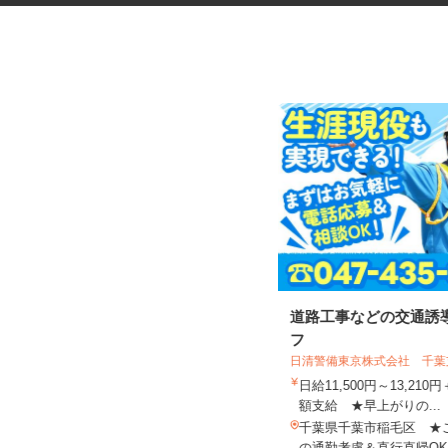
振袖・袴レンタル、フォトスタ
道路工事などの交通誘
ジオの運営スタッ...
フ
日清警備東京株式会社 千
KIMONO＆ 千葉店舗 ／株式会社アニ
バーサリー
日給11,500円～13,21
時給1,230円～1,330円以上＋手当
額支給 ★早上がりの...