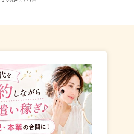
船橋市本町（JR・東武野田線
千葉県千葉市稲毛区 ★ご自宅から
」より徒歩5分）/千葉...
の通勤考慮＆直行直帰OK