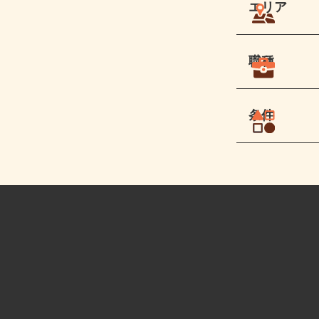
エリア
職種
条件