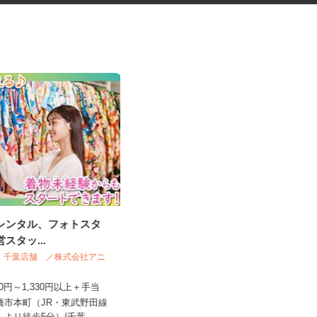
袴レンタル、フォトスタ
道路工事などの交通誘導スタッ
営スタッ...
フ
日清警備東京株式会社 千葉支店
NO＆ 千葉店舗 ／株式会社アニ
ー
日給11,500円～13,210円＋交通費全
,230円～1,330円以上＋手当
額支給 ★早上がりの...