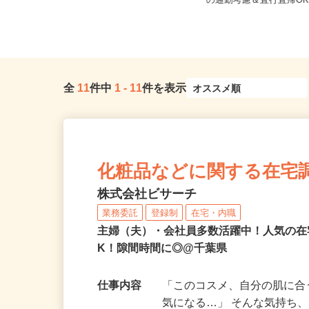
千葉県船橋市本町（JR・東武野田線
千葉県千葉市稲毛区 
「船橋駅」より徒歩5分）/千葉...
の通勤考慮＆直行直帰O
全
11
件中
1
-
11
件を表示
化粧品などに関する在宅
株式会社ビサーチ
業務委託
登録制
在宅・内職
主婦（夫）・会社員多数活躍中！人気の在
K！隙間時間に◎@千葉県
仕事内容
「このコスメ、自分の肌に