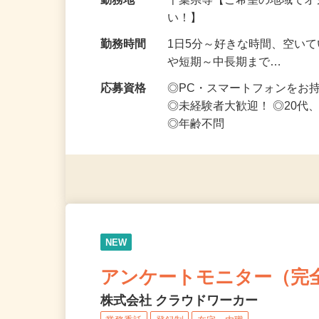
給与
時給1,500円以上（完全出来高
勤務地
千葉県等【ご希望の地域でオ
い！】
勤務時間
1日5分～好きな時間、空い
や短期～中長期まで…
応募資格
◎PC・スマートフォンをお
◎未経験者大歓迎！ ◎20代
◎年齢不問
NEW
アンケートモニター（完