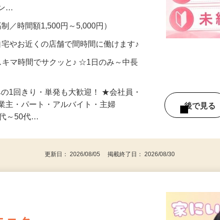
、美容モニターで解決できます♪ 気になる
メン…
制／時間額1,500円～5,000円）
自宅やお近くの店舗で間時間に働けます♪
スキマ時間でサクッと♪ ☆1日のみ～中長
みの1回きり・単発も大歓迎！ ★会社員・
事業主・パート・アルバイト・主婦
後で見
代～50代…
更新日： 2026/08/05 掲載終了日： 2026/08/30