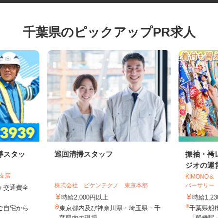
千葉県のピックアップPR求人
導スタッ
巡回清掃スタッフ
振袖・
ジオの運
葉支店
KIMO
株式会社 ビケンテクノ 東京本部
バーサリ
0円＋交通費全
時給2,000円以上
時給1