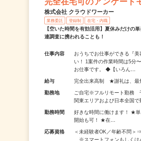
完全在宅可のアンケート
株式会社 クラウドワーカー
業務委託
登録制
在宅・内職
【空いた時間を有効活用】夏休みだけの単
連調査に携われることも！
仕事内容
おうちでお仕事ができる『
い！ 1案件の作業時間は5
お仕事です。 ◆【いろん…
給与
完全出来高制 ★謝礼は、
勤務地
ご自宅※フルリモート勤務
関東エリアおよび日本全国で勤
勤務時間
好きな時間に働けます！ ★
開始も可！ ★在…