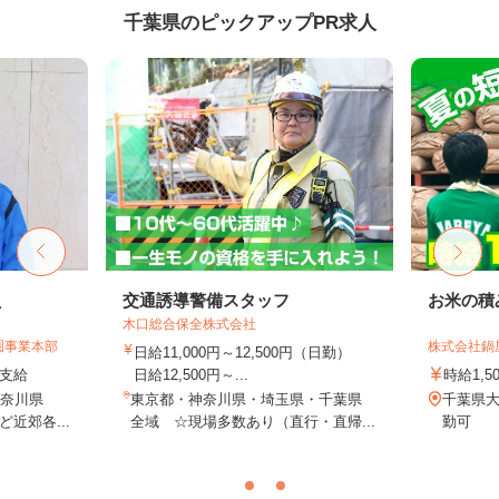
千葉県のピックアップPR求人
員
交通誘導警備スタッフ
お米の積
木口総合保全株式会社
圏事業本部
株式会社鍋
日給11,000円～12,500円（日勤）
額支給
日給12,500円～...
時給1,5
神奈川県
東京都・神奈川県・埼玉県・千葉県
千葉県大
近郊各...
全域 ☆現場多数あり（直行・直帰...
勤可