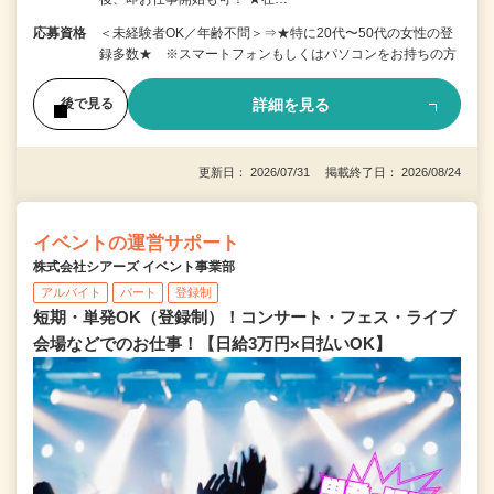
応募資格
＜未経験者OK／年齢不問＞⇒★特に20代〜50代の女性の登
録多数★ ※スマートフォンもしくはパソコンをお持ちの方
詳細を見る
後で見る
更新日： 2026/07/31 掲載終了日： 2026/08/24
イベントの運営サポート
株式会社シアーズ イベント事業部
アルバイト
パート
登録制
短期・単発OK（登録制）！コンサート・フェス・ライブ
会場などでのお仕事！【日給3万円×日払いOK】