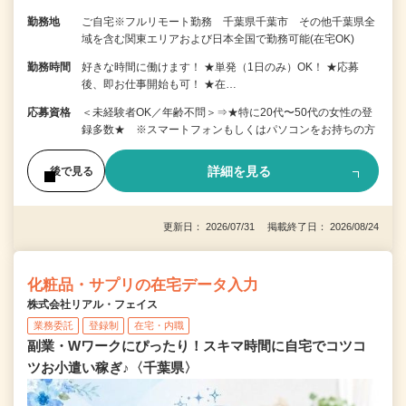
勤務地
ご自宅※フルリモート勤務 千葉県千葉市 その他千葉県全
域を含む関東エリアおよび日本全国で勤務可能(在宅OK)
勤務時間
好きな時間に働けます！ ★単発（1日のみ）OK！ ★応募
後、即お仕事開始も可！ ★在…
応募資格
＜未経験者OK／年齢不問＞⇒★特に20代〜50代の女性の登
録多数★ ※スマートフォンもしくはパソコンをお持ちの方
詳細を見る
後で見る
更新日： 2026/07/31 掲載終了日： 2026/08/24
化粧品・サプリの在宅データ入力
株式会社リアル・フェイス
業務委託
登録制
在宅・内職
副業・Wワークにぴったり！スキマ時間に自宅でコツコ
ツお小遣い稼ぎ♪〈千葉県〉