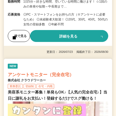
勤務時間
1日5分～好きな時間、空いている時間に働けます！ ☆1回の
みの単発や短期～中長期まで…
応募資格
◎PC・スマートフォンをお持ちの方（※アンケートに必要
なため） ◎未経験者大歓迎！ ◎20代、30代、40代、50代の
女性の登録多数 ◎年齢不問
詳細を見る
後で見る
更新日： 2026/07/23 掲載終了日： 2026/08/30
NEW
アンケートモニター（完全在宅）
株式会社 クラウドワーカー
業務委託
登録制
在宅・内職
美容系モニター募集！単発もOK♪【人気の完全在宅♪】当
日に謝礼をお支払い！登録するだけでスグ働ける！