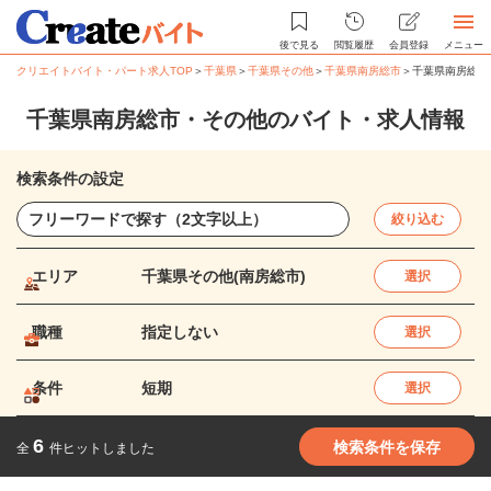
後で見る
閲覧履歴
会員登録
メニュー
クリエイトバイト・パート求人TOP
＞
千葉県
＞
千葉県その他
＞
千葉県南房総市
＞
千葉県南房総市
千葉県南房総市・その他のバイト・求人情報
検索条件の設定
絞り込む
エリア
千葉県その他(南房総市)
選択
職種
指定しない
選択
条件
短期
選択
6
検索条件を保存
全
件ヒットしました