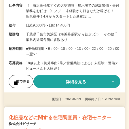
仕事内容
《 海浜幕張駅すぐの大型施設・展示場での施設警備・受付
業務をお任せ 》 ／／ 未経験から好きなだけ稼げる！
新規案件！4月からスタートした新施設 …
給与
日給9,600円〜日給14,400円
勤務地
千葉県千葉市美浜区（海浜幕張駅から徒歩5分） その他千
葉県内近隣各所に多数あり
勤務時間
■実働8時間 ・9：00～18：00 ・13：00～22：00 ・20：00
～翌5：…
応募資格
18歳以上（例外事由2号／警備業法による）未経験・警備デ
ビューさんも大歓迎！
詳細を見る
後で見る
更新日： 2026/07/29 掲載終了日： 2026/09/01
化粧品などに関する在宅調査員・在宅モニター
株式会社ビサーチ