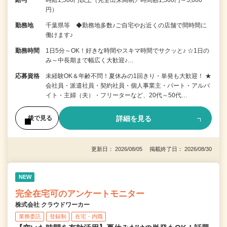
給与
時給1,500円以上（完全出来高制／時間額1,500円～5,000
円）
勤務地
千葉県等 ◆勤務地多数♪ご自宅やお近くの店舗で間時間に
働けます♪
勤務時間
1日5分～OK！好きな時間やスキマ時間でサクッと♪ ☆1日の
み～中長期まで幅広く大歓迎♪…
応募資格
未経験OK＆年齢不問！夏休みの1回きり・単発も大歓迎！ ★
会社員・派遣社員・契約社員・個人事業主・パート・アルバ
イト・主婦（夫）・フリーターなど、20代～50代…
詳細を見る
後で見る
更新日： 2026/08/05 掲載終了日： 2026/08/30
NEW
完全在宅可のアンケートモニター
株式会社 クラウドワーカー
業務委託
登録制
在宅・内職