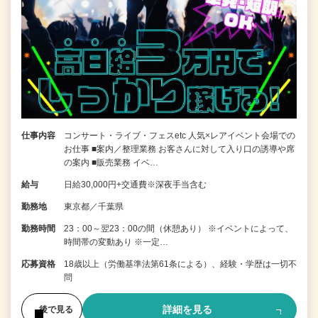
仕事内容
コンサート・ライブ・フェスetc 人気×レアイベント会場での
お仕事 ■案内／整理業務 お客さんに対して入り口の誘導や席
の案内 ■販売業務 イベ…
給与
日給30,000円+交通費※深夜手当含む
勤務地
東京都／千葉県
勤務時間
23：00～翌23：00の間（休憩あり） ※イベントによって、
時間帯の変動あり ※一定…
応募資格
18歳以上（労働基準法第61条による）、経験・学歴は一切不
問
詳細を見る
後で見る