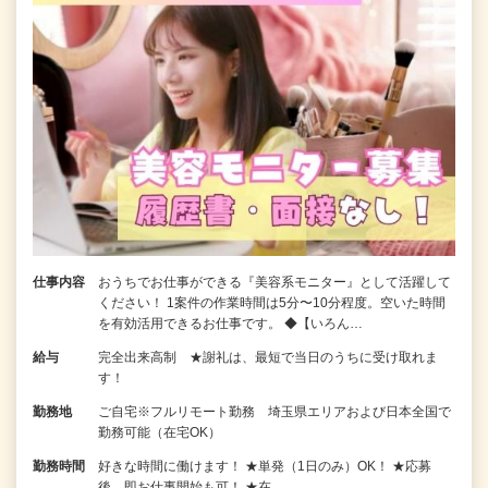
仕事内容
おうちでお仕事ができる『美容系モニター』として活躍して
ください！ 1案件の作業時間は5分〜10分程度。空いた時間
を有効活用できるお仕事です。 ◆【いろん…
給与
完全出来高制 ★謝礼は、最短で当日のうちに受け取れま
す！
勤務地
ご自宅※フルリモート勤務 埼玉県エリアおよび日本全国で
勤務可能（在宅OK）
勤務時間
好きな時間に働けます！ ★単発（1日のみ）OK！ ★応募
後、即お仕事開始も可！ ★在…