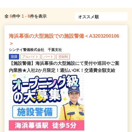
6
1
-
6
全
件中
件を表示
海浜幕張の大型施設での施設警備＜A3203200106
＞
シンテイ警備株式会社 千葉支社
注目
アルバイト
パート
登録制
【施設警備】海浜幕張の大型施設にて受付や巡回やご案
内業務★入社2か月限定！週払いOK！交通費全額支給