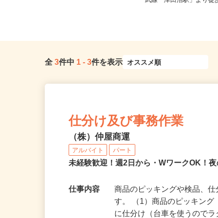
千葉県千葉市稲毛区長沼原 ※車通
千葉県習志野市奏の杜1-3
勤可
武線「津田沼駅」より徒歩
全
3
件中
1
-
3
件を表示
仕分け及び事務作業
（株）仲屋商運
アルバイト
パート
未経験歓迎！週2日から・WワークOK！
仕事内容
商品のピッキングや検品、
す。 （1）商品のピッキング