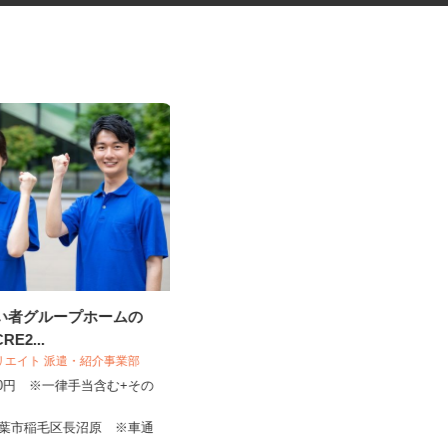
がい者グループホームの
税理士事務所での補助作業スタ
RE2...
ッフ
クリエイト 派遣・紹介事業部
税理士法人フロイデ
,260円 ※一律手当含む+その
時給1,195円～1,850円