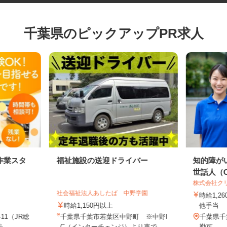
千葉県のピックアップPR求人
作業スタ
福祉施設の送迎ドライバー
知的障
世話人（C
株式会社
社会福祉法人あしたば 中野学園
時給1
時給1,150円以上
他手当