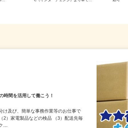
-11（JR総
千葉県千葉市若葉区中野町 ※中野I
千葉県
...
C（インターチェンジ）より車で...
勤可
夜の時間を活用して働こう！
仕分け及び、簡単な事務作業等のお仕事で
 （2）家電製品などの検品 （3）配送先毎