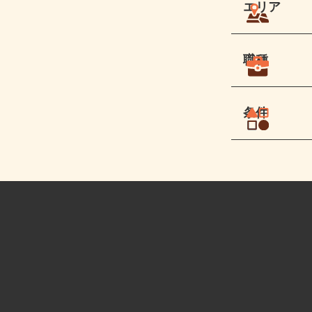
エリア
職種
条件