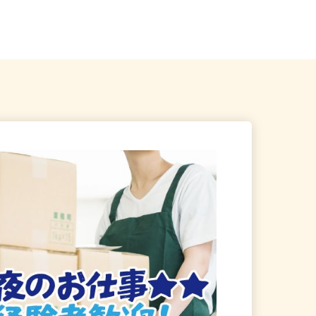
千葉市稲毛区長沼原 ※車通
千葉県習志野市奏の杜1-3-11（JR総
武線「津田沼駅」より徒歩...