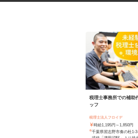
知的障がい者グループホームの
税理士事務所での補助
世話人（CRE2...
ッフ
株式会社クリエイト 派遣・紹介事業部
税理士法人フロイデ
時給1,260円 ※一律手当含む+その
他手当
時給1,195円～1,850円