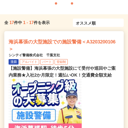
17
1
-
17
全
件中
件を表示
海浜幕張の大型施設での施設警備＜A3203200106
＞
シンテイ警備株式会社 千葉支社
注目
アルバイト
パート
登録制
【施設警備】海浜幕張の大型施設にて受付や巡回やご案
内業務★入社2か月限定！週払いOK！交通費全額支給