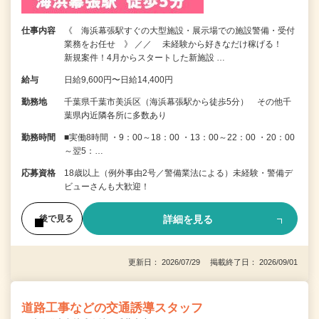
仕事内容
《 海浜幕張駅すぐの大型施設・展示場での施設警備・受付
業務をお任せ 》 ／／ 未経験から好きなだけ稼げる！
新規案件！4月からスタートした新施設 …
給与
日給9,600円〜日給14,400円
勤務地
千葉県千葉市美浜区（海浜幕張駅から徒歩5分） その他千
葉県内近隣各所に多数あり
勤務時間
■実働8時間 ・9：00～18：00 ・13：00～22：00 ・20：00
～翌5：…
応募資格
18歳以上（例外事由2号／警備業法による）未経験・警備デ
ビューさんも大歓迎！
詳細を見る
後で見る
更新日： 2026/07/29 掲載終了日： 2026/09/01
道路工事などの交通誘導スタッフ