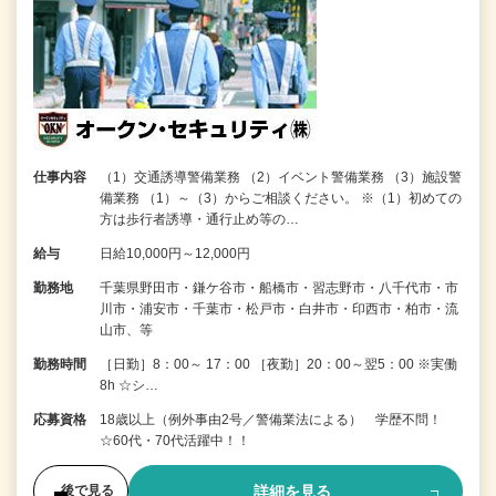
仕事内容
（1）交通誘導警備業務 （2）イベント警備業務 （3）施設警
備業務 （1）～（3）からご相談ください。 ※（1）初めての
方は歩行者誘導・通行止め等の…
給与
日給10,000円～12,000円
勤務地
千葉県野田市・鎌ケ谷市・船橋市・習志野市・八千代市・市
川市・浦安市・千葉市・松戸市・白井市・印西市・柏市・流
山市、等
勤務時間
［日勤］8：00～ 17：00 ［夜勤］20：00～翌5：00 ※実働
8h ☆シ…
応募資格
18歳以上（例外事由2号／警備業法による） 学歴不問！
☆60代・70代活躍中！！
詳細を見る
後で見る