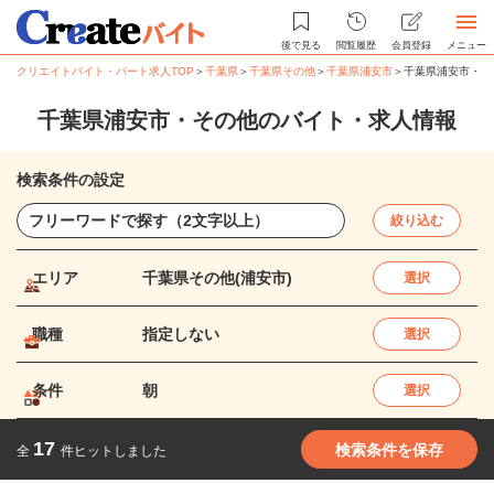
後で見る
閲覧履歴
会員登録
メニュー
クリエイトバイト・パート求人TOP
＞
千葉県
＞
千葉県その他
＞
千葉県浦安市
＞
千葉県浦安市・そ
千葉県浦安市・その他のバイト・求人情報
検索条件の設定
絞り込む
エリア
千葉県その他(浦安市)
選択
職種
指定しない
選択
条件
朝
選択
17
検索条件を保存
全
件ヒットしました