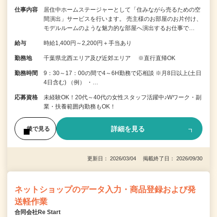
仕事内容
居住中ホームステージャーとして「住みながら売るための空
間演出」サービスを行います。 売主様のお部屋のお片付け、
モデルルームのような魅力的な部屋へ演出するお仕事で…
給与
時給1,400円～2,200円＋手当あり
勤務地
千葉県北西エリア及び近郊エリア ※直行直帰OK
勤務時間
9：30～17：00の間で4～6H勤務で応相談 ※月8日以上(土日
4日含む) （例） ・…
応募資格
未経験OK！20代～40代の女性スタッフ活躍中♪Wワーク・副
業・扶養範囲内勤務もOK！
詳細を見る
後で見る
更新日： 2026/03/04 掲載終了日： 2026/09/30
ネットショップのデータ入力・商品登録および発
送軽作業
合同会社Re Start