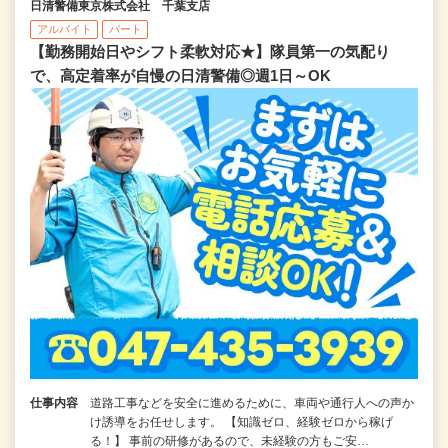
日清警備東京株式会社 千葉支店
アルバイト
パート
【勤務開始日やシフト柔軟対応★】隊員第一の気配り
で、高定着率が自慢の日清警備◎週1日～OK
仕事内容
道路工事などを安全に進めるために、車両や通行人への声か
け誘導をお任せします。 【知識ゼロ、経験ゼロから稼げ
る！】 事前の研修があるので、未経験の方もご安…