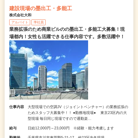
建設現場の墨出工・多能工
株式会社大和
アルバイト
準社員
業務拡張のため商業ビルのの墨出工・多能工大募集！現
場都内！女性も活躍できる仕事内容です。多数活躍中！
仕事内容
大型現場での空調JV（ジョイントベンチャー）の業務拡張の
ためスタッフ大募集中！！ ●勤務地現場● 東京23区内の大
型現場 毎日同じ現場ですので通勤楽…
給与
日給12,000円～23,000円 ※経験・能力考慮します
勤務地
千葉県市川市東菅野5-21-17 他23区内各現場