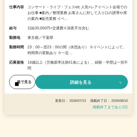
仕事内容
コンサート・ライブ・フェスetc 人気×レアイベント会場での
お仕事 ■案内／整理業務 お客さんに対して入り口の誘導や席
の案内 ■販売業務 イベ…
給与
日給30,000円+交通費※深夜手当含む
勤務地
東京都／千葉県
勤務時間
23：00～翌23：00の間（休憩あり） ※イベントによって、
時間帯の変動あり ※一定…
応募資格
18歳以上（労働基準法第61条による）、経験・学歴は一切不
問
詳細を見る
後で見る
更新日： 2026/07/13 掲載終了日： 2026/08/10
掲載終了まであと2日
1