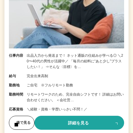
仕事内容
出品入力から発送まで！ ネット通販の仕組みが学べる◎ ＼2
0〜40代の男性が活躍中／ 「毎月の給料に“あと少し”プラス
したい！」 ⇒そんな〈目標〉を…
給与
完全出来高制
勤務地
ご自宅 ※フルリモート勤務
勤務時間
リモートワークのため、完全自由シフトです！ 詳細はお問い
合わせください。 ＜会社営…
応募資格
＼経験・資格・学歴いっさい不問！／
詳細を見る
後で見る