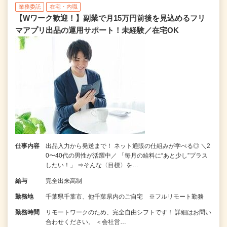
業務委託
在宅・内職
【Wワーク歓迎！】副業で月15万円前後を見込めるフリ
マアプリ出品の運用サポート！未経験／在宅OK
仕事内容
出品入力から発送まで！ ネット通販の仕組みが学べる◎ ＼2
0〜40代の男性が活躍中／ 「毎月の給料に“あと少し”プラス
したい！」 ⇒そんな〈目標〉を…
給与
完全出来高制
勤務地
千葉県千葉市、他千葉県内のご自宅 ※フルリモート勤務
勤務時間
リモートワークのため、完全自由シフトです！ 詳細はお問い
合わせください。 ＜会社営…