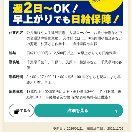
仕事内容
公共施設や大手建設現場、大型スーパー、お祭り会場などで
の交通誘導警備業務。 具体的には…… ■街路樹や植込みなど
の剪定・枝落とし作業中に、通行車両や自転…
給与
日給10,000円～12,500円以上 ★早上がりでも日給保障！
勤務地
千葉県千葉市、市原市、茂原市、勝浦市など、千葉県内の各
所
勤務時間
8：00～17：00 21：00～翌5：00 ※どちらも現場により早
終わり有。早上…
応募資格
18歳以上（警備業法による・例外事由2号）、性別不問、未
経験OK！ ※経験者及び警備2級資格所持者は優遇！
詳細を見る
後で見る
更新日： 2026/05/21 掲載終了日： 2026/11/06