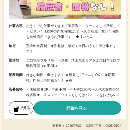
仕事内容
おうちでお仕事ができる『美容系モニター』として活躍して
ください！ 1案件の作業時間は5分〜10分程度。空いた時間
を有効活用できるお仕事です。 ◆【いろん…
給与
完全出来高制 ★謝礼は、最短で当日のうちに受け取れま
す！
勤務地
ご自宅※フルリモート勤務 埼玉県エリアおよび日本全国で
勤務可能（在宅OK）
勤務時間
好きな時間に働けます！ ★単発（1日のみ）OK！ ★応募
後、即お仕事開始も可！ ★在…
応募資格
＜未経験者OK／年齢不問＞⇒★特に20代〜50代の女性の登
録多数★ ※スマートフォンもしくはパソコンをお持ちの方
詳細を見る
後で見る
更新日： 2026/07/31 掲載終了日： 2026/08/24