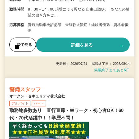
勤務時間
8：30～17：00 現場により異なる 自由出勤OK あなたの希
望の働き方をご…
応募資格
普通自動車免許必須 未経験大歓迎！経験者優遇 資格者優
遇
詳細を見る
後で見る
更新日： 2026/07/21 掲載終了日： 2026/08/14
掲載終了まであと6日
警備スタッフ
オークン・セキュリティ株式会社
アルバイト
パート
勤務地多数あり 直行直帰・Wワーク・初心者OK！60
代・70代活躍中！！学歴不問！