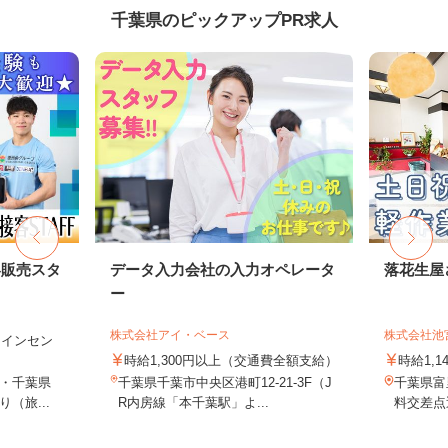
千葉県のピックアップPR求人
客販売スタ
データ入力会社の入力オペレータ
落花生屋
ー
株式会社アイ・ベース
株式会社池
円＋インセン
時給1,300円以上（交通費全額支給）
時給1,1
・千葉県
千葉県千葉市中央区港町12-21-3F（J
千葉県富
（旅...
R内房線「本千葉駅」よ...
料交差点