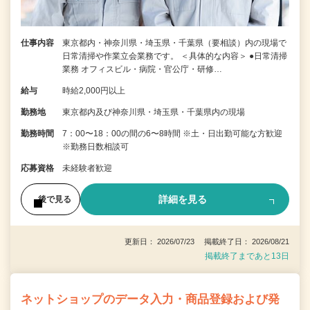
仕事内容
東京都内・神奈川県・埼玉県・千葉県（要相談）内の現場で
日常清掃や作業立会業務です。 ＜具体的な内容＞ ●日常清掃
業務 オフィスビル・病院・官公庁・研修…
給与
時給2,000円以上
勤務地
東京都内及び神奈川県・埼玉県・千葉県内の現場
勤務時間
7：00〜18：00の間の6〜8時間 ※土・日出勤可能な方歓迎
※勤務日数相談可
応募資格
未経験者歓迎
詳細を見る
後で見る
更新日： 2026/07/23 掲載終了日： 2026/08/21
掲載終了まであと13日
ネットショップのデータ入力・商品登録および発