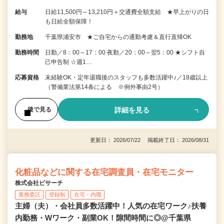
給与
日給11,500円～13,210円＋交通費全額支給 ★早上がりの日
も日給全額保障！
勤務地
千葉県浦安市 ★ご自宅からの通勤考慮＆直行直帰OK
勤務時間
日勤／8：00～17：00 夜勤／20：00～翌5：00 ★シフト自
己申告制 ☆週1…
応募資格
未経験OK・定年退職後のスタッフも多数活躍中♪／18歳以上
（警備業法第14条による ※例外事由2号）
詳細を見る
後で見る
更新日： 2026/07/22 掲載終了日： 2026/08/31
化粧品などに関する在宅調査員・在宅モニター
株式会社ビサーチ
業務委託
登録制
在宅・内職
主婦（夫）・会社員多数活躍中！人気の在宅ワーク♪扶養
内勤務・Wワーク・副業OK！隙間時間に◎@千葉県