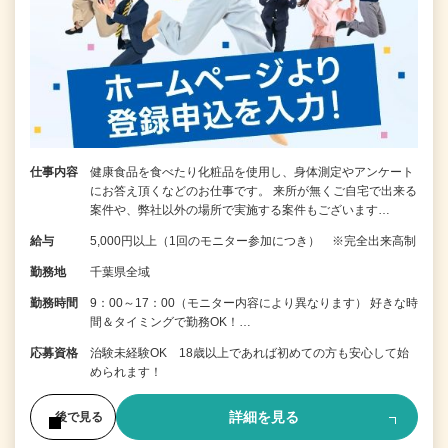
仕事内容
健康食品を食べたり化粧品を使用し、身体測定やアンケート
にお答え頂くなどのお仕事です。 来所が無くご自宅で出来る
案件や、弊社以外の場所で実施する案件もございます…
給与
5,000円以上（1回のモニター参加につき） ※完全出来高制
勤務地
千葉県全域
勤務時間
9：00～17：00（モニター内容により異なります） 好きな時
間＆タイミングで勤務OK！…
応募資格
治験未経験OK 18歳以上であれば初めての方も安心して始
められます！
詳細を見る
後で見る