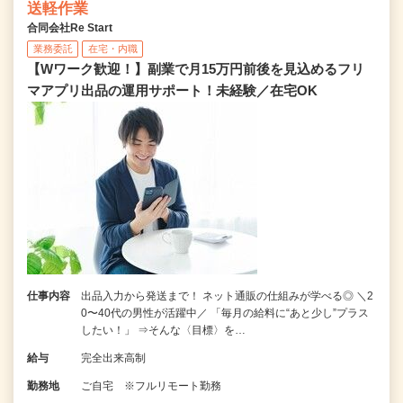
送軽作業
合同会社Re Start
業務委託
在宅・内職
【Wワーク歓迎！】副業で月15万円前後を見込めるフリ
マアプリ出品の運用サポート！未経験／在宅OK
仕事内容
出品入力から発送まで！ ネット通販の仕組みが学べる◎ ＼2
0〜40代の男性が活躍中／ 「毎月の給料に“あと少し”プラス
したい！」 ⇒そんな〈目標〉を…
給与
完全出来高制
勤務地
ご自宅 ※フルリモート勤務