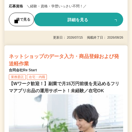
応募資格
＼経験・資格・学歴いっさい不問！／
詳細を見る
後で見る
更新日： 2026/07/15 掲載終了日： 2026/08/26
ネットショップのデータ入力・商品登録および発
送軽作業
合同会社Re Start
業務委託
在宅・内職
【Wワーク歓迎！】副業で月15万円前後を見込めるフリ
マアプリ出品の運用サポート！未経験／在宅OK