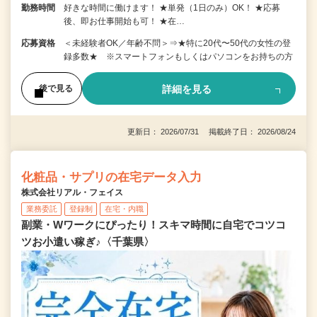
勤務時間
好きな時間に働けます！ ★単発（1日のみ）OK！ ★応募
後、即お仕事開始も可！ ★在…
応募資格
＜未経験者OK／年齢不問＞⇒★特に20代〜50代の女性の登
録多数★ ※スマートフォンもしくはパソコンをお持ちの方
詳細を見る
後で見る
更新日： 2026/07/31 掲載終了日： 2026/08/24
化粧品・サプリの在宅データ入力
株式会社リアル・フェイス
業務委託
登録制
在宅・内職
副業・Wワークにぴったり！スキマ時間に自宅でコツコ
ツお小遣い稼ぎ♪〈千葉県〉