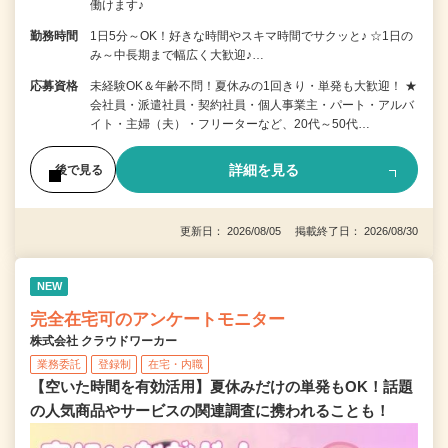
働けます♪
勤務時間
1日5分～OK！好きな時間やスキマ時間でサクッと♪ ☆1日の
み～中長期まで幅広く大歓迎♪…
応募資格
未経験OK＆年齢不問！夏休みの1回きり・単発も大歓迎！ ★
会社員・派遣社員・契約社員・個人事業主・パート・アルバ
イト・主婦（夫）・フリーターなど、20代～50代…
詳細を見る
後で見る
更新日： 2026/08/05 掲載終了日： 2026/08/30
NEW
完全在宅可のアンケートモニター
株式会社 クラウドワーカー
業務委託
登録制
在宅・内職
【空いた時間を有効活用】夏休みだけの単発もOK！話題
の人気商品やサービスの関連調査に携われることも！