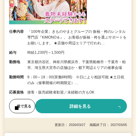
仕事内容
「100年企業」きものやまとグループの 振袖・袴のレンタル
専門店『KIMONO＆』。 お客様が振袖・袴を選ぶサポートを
お願いします。 ★店舗や周辺エリアで行われ…
給与
時給1,230円～1,500円
勤務地
東京都渋谷区、神奈川県横浜市、千葉県船橋市・千葉市・柏
市、埼玉県大宮市の店舗ほか・都下周辺エリアの催事会場
勤務時間
9：00～18：00(実働8時間) ※日により相談可能 ★土日祝
のみ（催事開催の時期限定）…
応募資格
接客・販売経験者歓迎／未経験の方もOK
詳細を見る
後で見る
更新日： 2026/03/27 掲載終了日： 2027/03/05