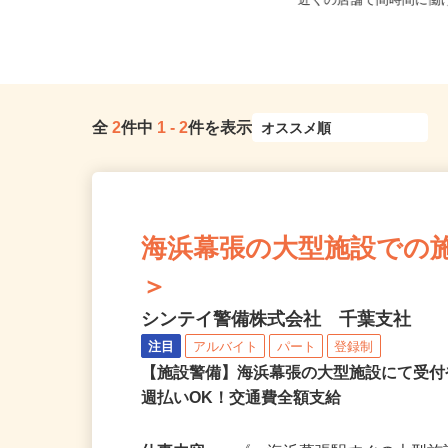
千葉県等 ◆勤務地多数
千葉県市原市八幡海岸通6番地
近くの店舗で間時間に働
全
2
件中
1
-
2
件を表示
海浜幕張の大型施設での施設警
＞
シンテイ警備株式会社 千葉支社
注目
アルバイト
パート
登録制
【施設警備】海浜幕張の大型施設にて受
週払いOK！交通費全額支給