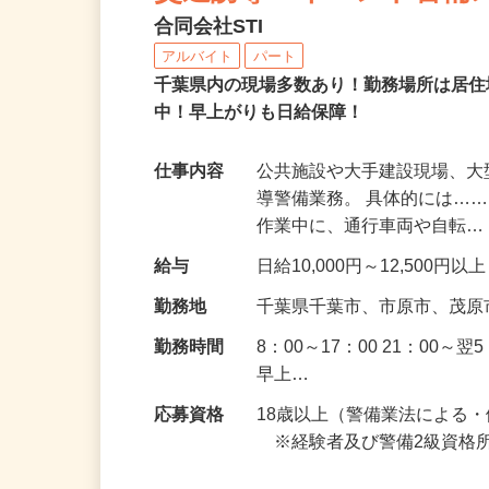
交通誘導・イベント警備
合同会社STI
アルバイト
パート
千葉県内の現場多数あり！勤務場所は居住
中！早上がりも日給保障！
仕事内容
公共施設や大手建設現場、
導警備業務。 具体的には…
作業中に、通行車両や自転
給与
日給10,000円～12,50
勤務地
千葉県千葉市、市原市、茂
勤務時間
8：00～17：00 21：0
早上…
応募資格
18歳以上（警備業法による
※経験者及び警備2級資格