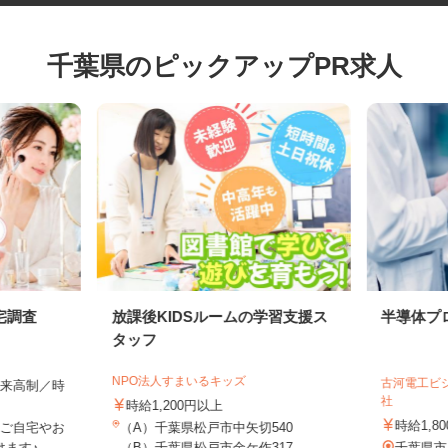
千葉県のピックアップPR求人
宅調査
放課後KIDSルームの学習支援ス
半導体
タッフ
NPO法人すまいるキッズ
古河電工
全出来高制／時
社
時給1,200円以上
時給1,