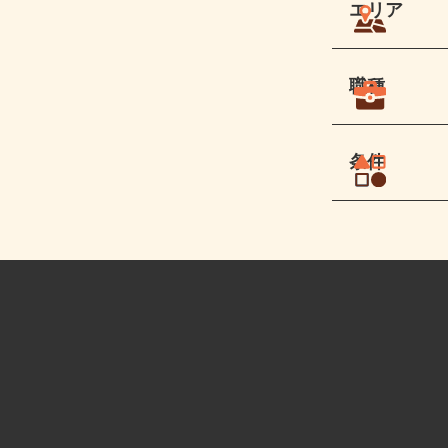
エリア
職種
条件