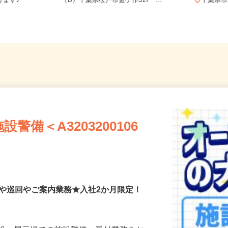
♪ご自宅やお
（A）千葉県松戸市中矢切540
けます♪
（B）千葉県松戸市金ケ作317 ...
千葉県
備＜A3203200106
付や巡回やご案内業務★入社2か月限定！