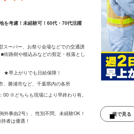
スタッフ
地を考慮！未経験可！60代・70代活躍
大型スーパー、お祭り会場などでの交通誘
… ■街路樹や植込みなどの剪定・枝落とし
…
0円以上 ★早上がりでも日給保障！
原市、勝浦市など、千葉県内の各所
0～翌5：00 ※どちらも現場により早終わり有。
・例外事由2号）、性別不問、未経験OK！
後で見
所持者は優遇！