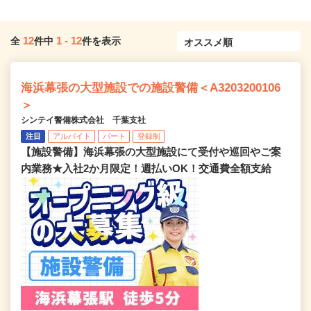
12
1
-
12
全
件中
件を表示
海浜幕張の大型施設での施設警備＜A3203200106
＞
シンテイ警備株式会社 千葉支社
注目
アルバイト
パート
登録制
【施設警備】海浜幕張の大型施設にて受付や巡回やご案
内業務★入社2か月限定！週払いOK！交通費全額支給