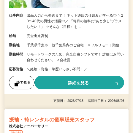
仕事内容
出品入力から発送まで！ ネット通販の仕組みが学べる◎ ＼2
0〜40代の男性が活躍中／ 「毎月の給料に“あと少し”プラス
したい！」 ⇒そんな〈目標〉を…
給与
完全出来高制
勤務地
千葉県千葉市、他千葉県内のご自宅 ※フルリモート勤務
勤務時間
リモートワークのため、完全自由シフトです！ 詳細はお問い
合わせください。 ＜会社営…
応募資格
＼経験・資格・学歴いっさい不問！／
詳細を見る
後で見る
更新日： 2026/07/15 掲載終了日： 2026/08/26
振袖・袴レンタルの催事販売スタッフ
株式会社アニバーサリー