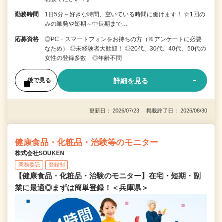
勤務時間
1日5分～好きな時間、空いている時間に働けます！ ☆1回の
みの単発や短期～中長期まで…
応募資格
◎PC・スマートフォンをお持ちの方（※アンケートに必要
なため） ◎未経験者大歓迎！ ◎20代、30代、40代、50代の
女性の登録多数 ◎年齢不問
詳細を見る
後で見る
更新日： 2026/07/23 掲載終了日： 2026/08/30
健康食品・化粧品・治験等のモニター
株式会社SOUKEN
業務委託
登録制
【健康食品・化粧品・治験のモニター】在宅・短期・副
業に最適◎まずは簡単登録！＜兵庫県＞