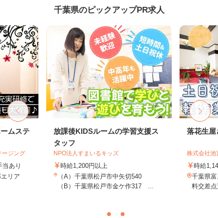
千葉県のピックアップPR求人
ホームステ
放課後KIDSルームの学習支援ス
落花生屋
タッフ
テージング
NPO法人すまいるキッズ
株式会社池
＋手当あり
時給1,200円以上
時給1,1
近郊エリア
（A）千葉県松戸市中矢切540
千葉県富
（B）千葉県松戸市金ケ作317 ...
料交差点