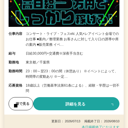
仕事内容
コンサート・ライブ・フェスetc 人気×レアイベント会場での
お仕事 ■案内／整理業務 お客さんに対して入り口の誘導や席
の案内 ■販売業務 イベ…
給与
日給30,000円+交通費※深夜手当含む
勤務地
東京都／千葉県
勤務時間
23：00～翌23：00の間（休憩あり） ※イベントによって、
時間帯の変動あり ※一定…
応募資格
18歳以上（労働基準法第61条による）、経験・学歴は一切不
問
詳細を見る
後で見る
更新日： 2026/07/13 掲載終了日： 2026/08/10
本日掲載終了になります