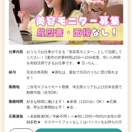
仕事内容
おうちでお仕事ができる『美容系モニター』として活躍して
ください！ 1案件の作業時間は5分〜10分程度。空いた時間
を有効活用できるお仕事です。 ◆【いろん…
給与
完全出来高制 ★謝礼は、最短で当日のうちに受け取れま
す！
勤務地
ご自宅※フルリモート勤務 埼玉県エリアおよび日本全国で
勤務可能（在宅OK）
勤務時間
好きな時間に働けます！ ★単発（1日のみ）OK！ ★応募
後、即お仕事開始も可！ ★在…
応募資格
＜未経験者OK／年齢不問＞⇒★特に20代〜50代の女性の登
録多数★ ※スマートフォンもしくはパソコンをお持ちの方