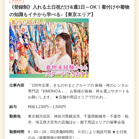
登録制
《登録制》入れる土日祝だけ&週1日～OK！着付けや着物
の知識もイチから学べる♪【東京エリア】
仕事内容
「100年企業」きものやまとグループの 振袖・袴のレンタル
専門店『KIMONO＆』。 お客様が振袖・袴を選ぶサポートを
お願いします。 ★店舗や周辺エリアで行われ…
給与
時給1,230円～1,500円
勤務地
東京都渋谷区、神奈川県横浜市、千葉県船橋市・千葉市・柏
市、埼玉県大宮市の店舗ほか・都下周辺エリアの催事会場
勤務時間
9：00～18：00(実働8時間) ※日により相談可能 ★土日祝
のみ（催事開催の時期限定）…