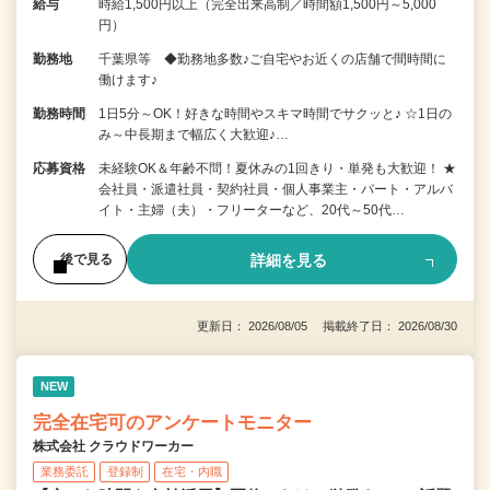
給与
時給1,500円以上（完全出来高制／時間額1,500円～5,000
円）
勤務地
千葉県等 ◆勤務地多数♪ご自宅やお近くの店舗で間時間に
働けます♪
勤務時間
1日5分～OK！好きな時間やスキマ時間でサクッと♪ ☆1日の
み～中長期まで幅広く大歓迎♪…
応募資格
未経験OK＆年齢不問！夏休みの1回きり・単発も大歓迎！ ★
会社員・派遣社員・契約社員・個人事業主・パート・アルバ
イト・主婦（夫）・フリーターなど、20代～50代…
詳細を見る
後で見る
更新日： 2026/08/05 掲載終了日： 2026/08/30
NEW
完全在宅可のアンケートモニター
株式会社 クラウドワーカー
業務委託
登録制
在宅・内職