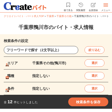
後で見る
閲覧履歴
会員登録
メニュー
クリエイトバイト・パート求人TOP
＞
千葉県
＞
千葉県その他
＞
千葉県鴨川市のバイト・パート求
千葉県鴨川市のバイト・求人情報
検索条件の設定
絞り込む
エリア
千葉県その他(鴨川市)
選択
職種
指定しない
選択
条件
指定しない
選択
12
検索条件を保存
全
件ヒットしました