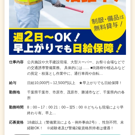
仕事内容
公共施設や大手建設現場、大型スーパー、お祭り会場などで
の交通誘導警備業務。 具体的には…… ■街路樹や植込みなど
の剪定・枝落とし作業中に、通行車両や自転…
給与
日給10,000円～12,500円以上 ★早上がりでも日給保障！
勤務地
千葉県千葉市、市原市、茂原市、勝浦市など、千葉県内の各
所
勤務時間
8：00～17：00 21：00～翌5：00 ※どちらも現場により早
終わり有。早上…
応募資格
18歳以上（警備業法による・例外事由2号）、性別不問、未
経験OK！ ※経験者及び警備2級資格所持者は優遇！