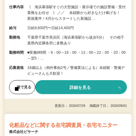
仕事内容
《 海浜幕張駅すぐの大型施設・展示場での施設警備・受付
業務をお任せ 》 ／／ 未経験から好きなだけ稼げる！
新規案件！4月からスタートした新施設 …
給与
日給9,600円〜日給14,400円
勤務地
千葉県千葉市美浜区（海浜幕張駅から徒歩5分） その他千
葉県内近隣各所に多数あり
勤務時間
■実働8時間 ・9：00～18：00 ・13：00～22：00 ・20：00
～翌5：…
応募資格
18歳以上（例外事由2号／警備業法による）未経験・警備デ
ビューさんも大歓迎！
詳細を見る
後で見る
更新日： 2026/07/29 掲載終了日： 2026/09/01
化粧品などに関する在宅調査員・在宅モニター
株式会社ビサーチ