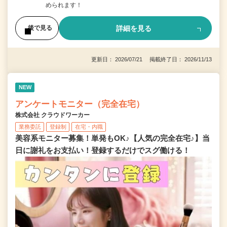
められます！
詳細を見る
後で見る
更新日： 2026/07/21 掲載終了日： 2026/11/13
NEW
アンケートモニター（完全在宅）
株式会社 クラウドワーカー
業務委託
登録制
在宅・内職
美容系モニター募集！単発もOK♪【人気の完全在宅♪】当
日に謝礼をお支払い！登録するだけでスグ働ける！