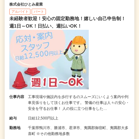
株式会社ひとみ産業
アルバイト
パート
未経験者歓迎！安心の固定勤務地！嬉しい自己申告制！
週1日～OK！日払い、週払いOK！
仕事内容
工事現場や施設内を歩行するのスムーズにいくよう案内や列
車見張りをして頂くお仕事です。 警備の仕事は人々の安心・
安全を守るお仕事！ 人の役に立つ仕事をした…
給与
日給12,500円以上
勤務地
千葉県鴨川市、勝浦市、君津市、夷隅郡御宿町、夷隅郡大多
喜町 ※その他勤務地多数