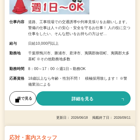
仕事内容
道路、工事現場での交通誘導や列車見張りをお願いします。
警備の仕事は人々の安心・安全を守るお仕事！ 人の役に立つ
仕事をしたい、そんな想いをお持ちの方はぜ…
給与
日給10,000円以上
勤務地
千葉県鴨川市、勝浦市、君津市、夷隅郡御宿町、夷隅郡大多
喜町 ※その他勤務地多数
勤務時間
8：00～17：00 ☆週1日～勤務OK
応募資格
18歳以上なら年齢・性別不問！ 積極採用致します！ ※警
備業法による
詳細を見る
後で見る
更新日： 2026/06/18 掲載終了日： 2026/09/11
応対・案内スタッフ