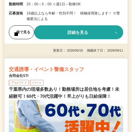
勤務時間
20：00～5：00 ☆週1日～勤務OK
応募資格
18歳以上なら年齢・性別不問！ 積極採用致します！ ※警
備業法による
詳細を見る
後で見る
更新日： 2026/06/18 掲載終了日： 2026/09/11
交通誘導・イベント警備スタッフ
合同会社STI
アルバイト
パート
千葉県内の現場多数あり！勤務場所は居住地を考慮！未
経験可！60代・70代活躍中！早上がりも日給保障！