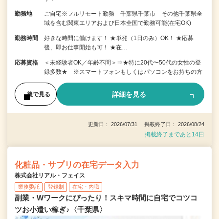
勤務地
ご自宅※フルリモート勤務 千葉県千葉市 その他千葉県全
域を含む関東エリアおよび日本全国で勤務可能(在宅OK)
勤務時間
好きな時間に働けます！ ★単発（1日のみ）OK！ ★応募
後、即お仕事開始も可！ ★在…
応募資格
＜未経験者OK／年齢不問＞⇒★特に20代〜50代の女性の登
録多数★ ※スマートフォンもしくはパソコンをお持ちの方
詳細を見る
後で見る
更新日： 2026/07/31 掲載終了日： 2026/08/24
掲載終了まであと14日
化粧品・サプリの在宅データ入力
株式会社リアル・フェイス
業務委託
登録制
在宅・内職
副業・Wワークにぴったり！スキマ時間に自宅でコツコ
ツお小遣い稼ぎ♪〈千葉県〉