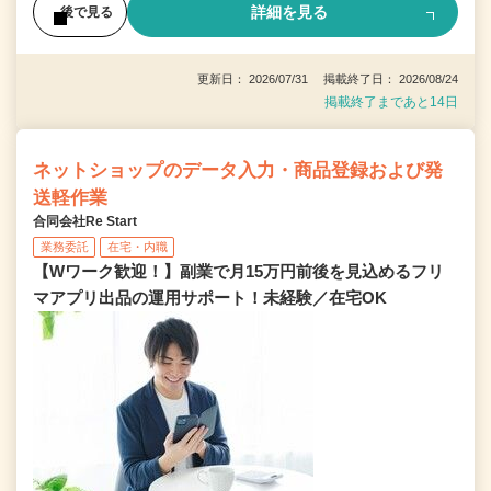
詳細を見る
後で見る
更新日： 2026/07/31 掲載終了日： 2026/08/24
掲載終了まであと14日
ネットショップのデータ入力・商品登録および発
送軽作業
合同会社Re Start
業務委託
在宅・内職
【Wワーク歓迎！】副業で月15万円前後を見込めるフリ
マアプリ出品の運用サポート！未経験／在宅OK