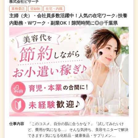
株式会社ビサーチ
業務委託
登録制
在宅・内職
主婦（夫）・会社員多数活躍中！人気の在宅ワーク♪扶養
内勤務・Wワーク・副業OK！隙間時間に◎@千葉県
仕事内容
「このコスメ、自分の肌に合うかな？」「試してみたいけ
ど、費用が気になる…」 そんな気持ち、美容モニターで解決
できます♪ 気になる化粧品・健康食品・サプリメン…