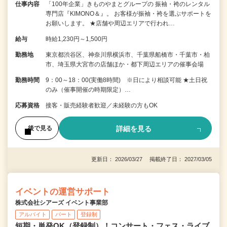
仕事内容
「100年企業」きものやまとグループの 振袖・袴のレンタル
専門店『KIMONO＆』。 お客様が振袖・袴を選ぶサポートを
お願いします。 ★店舗や周辺エリアで行われ…
給与
時給1,230円～1,500円
勤務地
東京都渋谷区、神奈川県横浜市、千葉県船橋市・千葉市・柏
市、埼玉県大宮市の店舗ほか・都下周辺エリアの催事会場
勤務時間
9：00～18：00(実働8時間) ※日により相談可能 ★土日祝
のみ（催事開催の時期限定）…
応募資格
接客・販売経験者歓迎／未経験の方もOK
詳細を見る
後で見る
更新日： 2026/03/27 掲載終了日： 2027/03/05
イベントの運営サポート
株式会社シアーズ イベント事業部
アルバイト
パート
登録制
短期・単発OK（登録制）！コンサート・フェス・ライブ