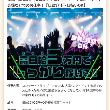
会場などでのお仕事！【日給3万円×日払いOK】
仕事内容
コンサート・ライブ・フェスetc 人気×レアイベント会場での
お仕事 ■案内／整理業務 お客さんに対して入り口の誘導や席
の案内 ■販売業務 イベ…
給与
日給30,000円+交通費※深夜手当含む