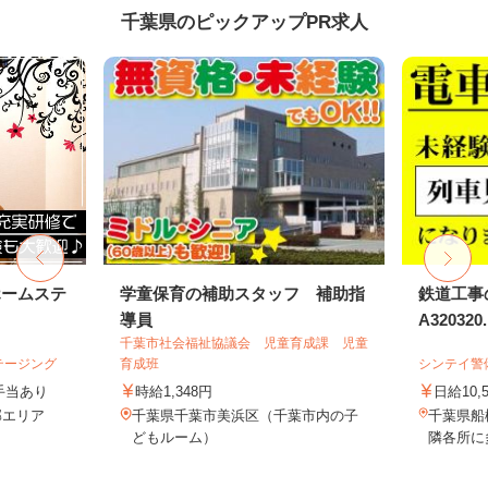
千葉県のピックアップPR求人
ホームステ
学童保育の補助スタッフ 補助指
鉄道工事
導員
A320320..
千葉市社会福祉協議会 児童育成課 児童
テージング
育成班
シンテイ警
＋手当あり
時給1,348円
日給10,
近郊エリア
千葉県千葉市美浜区（千葉市内の子
千葉県船
どもルーム）
隣各所に