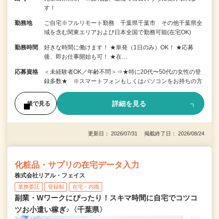
す！
勤務地
ご自宅※フルリモート勤務 千葉県千葉市 その他千葉県全
域を含む関東エリアおよび日本全国で勤務可能(在宅OK)
勤務時間
好きな時間に働けます！ ★単発（1日のみ）OK！ ★応募
後、即お仕事開始も可！ ★在…
応募資格
＜未経験者OK／年齢不問＞⇒★特に20代〜50代の女性の登
録多数★ ※スマートフォンもしくはパソコンをお持ちの方
詳細を見る
後で見る
更新日： 2026/07/31 掲載終了日： 2026/08/24
化粧品・サプリの在宅データ入力
株式会社リアル・フェイス
業務委託
登録制
在宅・内職
副業・Wワークにぴったり！スキマ時間に自宅でコツコ
ツお小遣い稼ぎ♪〈千葉県〉