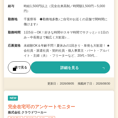
給与
時給1,500円以上（完全出来高制／時間額1,500円～5,000
円）
勤務地
千葉県等 ◆勤務地多数♪ご自宅やお近くの店舗で間時間に
働けます♪
勤務時間
1日5分～OK！好きな時間やスキマ時間でサクッと♪ ☆1日の
み～中長期まで幅広く大歓迎♪…
応募資格
未経験OK＆年齢不問！夏休みの1回きり・単発も大歓迎！ ★
会社員・派遣社員・契約社員・個人事業主・パート・アルバ
イト・主婦（夫）・フリーターなど、20代～50代…
詳細を見る
後で見る
更新日： 2026/08/05 掲載終了日： 2026/08/30
NEW
完全在宅可のアンケートモニター
株式会社 クラウドワーカー