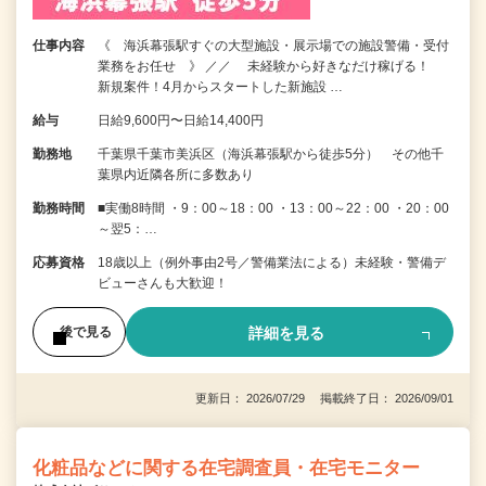
仕事内容
《 海浜幕張駅すぐの大型施設・展示場での施設警備・受付
業務をお任せ 》 ／／ 未経験から好きなだけ稼げる！
新規案件！4月からスタートした新施設 …
給与
日給9,600円〜日給14,400円
勤務地
千葉県千葉市美浜区（海浜幕張駅から徒歩5分） その他千
葉県内近隣各所に多数あり
勤務時間
■実働8時間 ・9：00～18：00 ・13：00～22：00 ・20：00
～翌5：…
応募資格
18歳以上（例外事由2号／警備業法による）未経験・警備デ
ビューさんも大歓迎！
詳細を見る
後で見る
更新日： 2026/07/29 掲載終了日： 2026/09/01
化粧品などに関する在宅調査員・在宅モニター