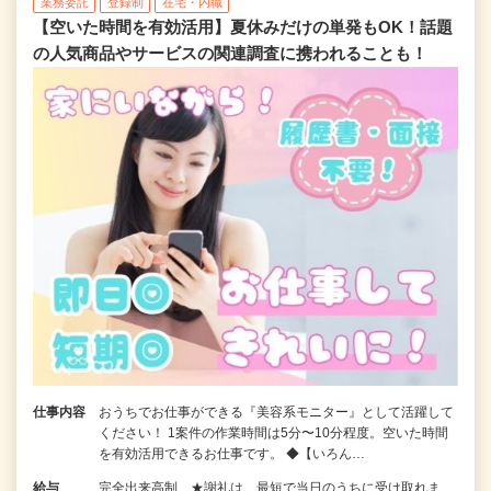
業務委託
登録制
在宅・内職
【空いた時間を有効活用】夏休みだけの単発もOK！話題
の人気商品やサービスの関連調査に携われることも！
仕事内容
おうちでお仕事ができる『美容系モニター』として活躍して
ください！ 1案件の作業時間は5分〜10分程度。空いた時間
を有効活用できるお仕事です。 ◆【いろん…
給与
完全出来高制 ★謝礼は、最短で当日のうちに受け取れま