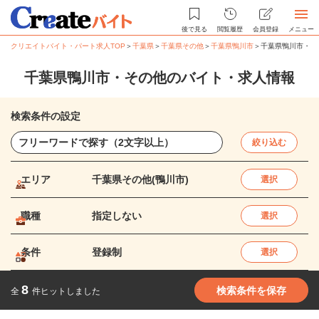
後で見る
閲覧履歴
会員登録
メニュー
クリエイトバイト・パート求人TOP
＞
千葉県
＞
千葉県その他
＞
千葉県鴨川市
＞
千葉県鴨川市・そ
千葉県鴨川市・その他のバイト・求人情報
検索条件の設定
絞り込む
エリア
千葉県その他(鴨川市)
選択
職種
指定しない
選択
条件
登録制
選択
8
検索条件を保存
全
件ヒットしました