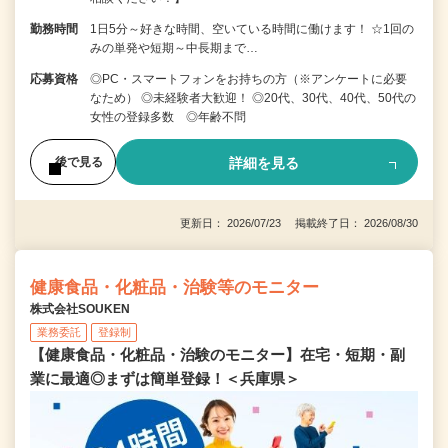
勤務時間
1日5分～好きな時間、空いている時間に働けます！ ☆1回の
みの単発や短期～中長期まで…
応募資格
◎PC・スマートフォンをお持ちの方（※アンケートに必要
なため） ◎未経験者大歓迎！ ◎20代、30代、40代、50代の
女性の登録多数 ◎年齢不問
詳細を見る
後で見る
更新日： 2026/07/23 掲載終了日： 2026/08/30
健康食品・化粧品・治験等のモニター
株式会社SOUKEN
業務委託
登録制
【健康食品・化粧品・治験のモニター】在宅・短期・副
業に最適◎まずは簡単登録！＜兵庫県＞