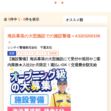
8
1
-
8
全
件中
件を表示
海浜幕張の大型施設での施設警備＜A3203200106
＞
シンテイ警備株式会社 千葉支社
注目
アルバイト
パート
登録制
【施設警備】海浜幕張の大型施設にて受付や巡回やご案
内業務★入社2か月限定！週払いOK！交通費全額支給