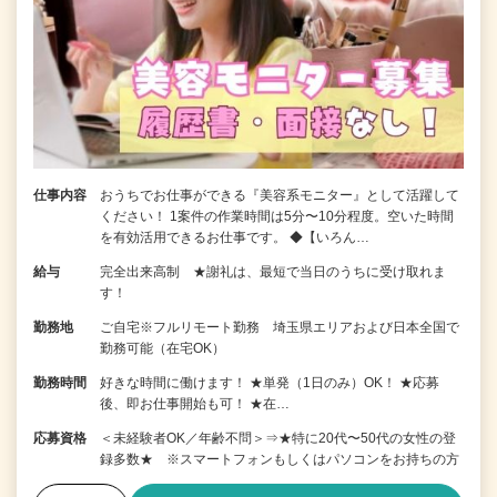
仕事内容
おうちでお仕事ができる『美容系モニター』として活躍して
ください！ 1案件の作業時間は5分〜10分程度。空いた時間
を有効活用できるお仕事です。 ◆【いろん…
給与
完全出来高制 ★謝礼は、最短で当日のうちに受け取れま
す！
勤務地
ご自宅※フルリモート勤務 埼玉県エリアおよび日本全国で
勤務可能（在宅OK）
勤務時間
好きな時間に働けます！ ★単発（1日のみ）OK！ ★応募
後、即お仕事開始も可！ ★在…
応募資格
＜未経験者OK／年齢不問＞⇒★特に20代〜50代の女性の登
録多数★ ※スマートフォンもしくはパソコンをお持ちの方