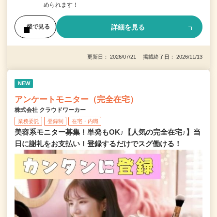
められます！
詳細を見る
後で見る
更新日： 2026/07/21 掲載終了日： 2026/11/13
NEW
アンケートモニター（完全在宅）
株式会社 クラウドワーカー
業務委託
登録制
在宅・内職
美容系モニター募集！単発もOK♪【人気の完全在宅♪】当
日に謝礼をお支払い！登録するだけでスグ働ける！