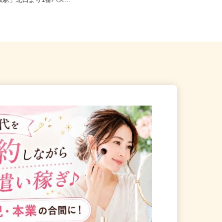
千葉市中央区仁戸名町（JR外
千葉県千葉市中央区港町12-21-3F（J
取駅」北口より1番バス...
R内房線「本千葉駅」よ...