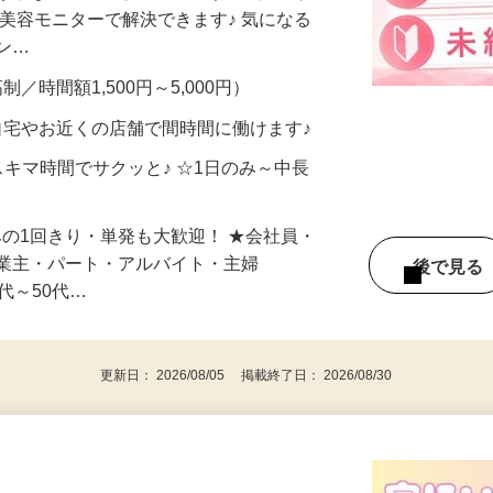
合うかな？」「試してみたいけど、費用が
、美容モニターで解決できます♪ 気になる
メン…
制／時間額1,500円～5,000円）
自宅やお近くの店舗で間時間に働けます♪
スキマ時間でサクッと♪ ☆1日のみ～中長
みの1回きり・単発も大歓迎！ ★会社員・
事業主・パート・アルバイト・主婦
後で見
代～50代…
更新日： 2026/08/05 掲載終了日： 2026/08/30