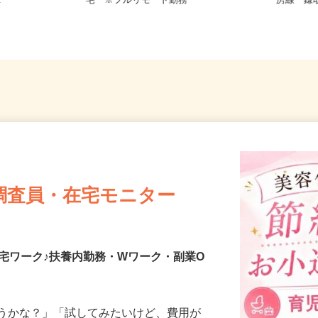
-21-3F（J
千葉県千葉市、他千葉県内のご自
千葉県
.
宅 ※フルリモート勤務
房線「鎌
調査員・在宅モニター
宅ワーク♪扶養内勤務・Wワーク・副業O