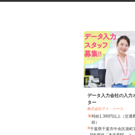
手術器材の洗浄・滅菌
データ入力会社の入力
ター
株式会社 エフエスユニマネジメント
＜千葉県がんセンター
株式会社アイ・ベース
時給1,250円～1,280円 ※勤務によ
時給1,300円以上（交
り異なります。詳細をご...
給）