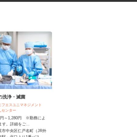
材の洗浄・滅菌
データ入力会社の入力オペレー
ター
 エフエスユニマネジメント
がんセンター
株式会社アイ・ベース
250円～1,280円 ※勤務によ
時給1,300円以上（交通費全額支
ります。詳細をご...
給）