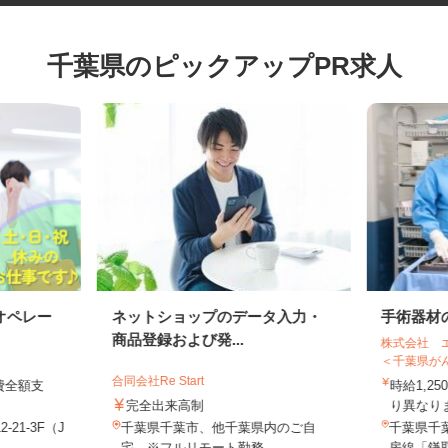
千葉県のピックアップPR求人
オペレー
ネットショップのデータ入力・
手術器
商品登録および発...
株式会社
＜千葉県
合同会社Re Start
通費全額支
時給1,
完全出来高制
り異な