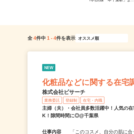
千葉県千葉市中央区仁戸名町（JR外
千葉県千葉市中央区港町12
房線「鎌取駅」北口より1番バス...
R内房線「本千葉駅」よ..
全
4
件中
1
-
4
件を表示
NEW
化粧品などに関する在宅
株式会社ビサーチ
業務委託
登録制
在宅・内職
主婦（夫）・会社員多数活躍中！人気の在
K！隙間時間に◎@千葉県