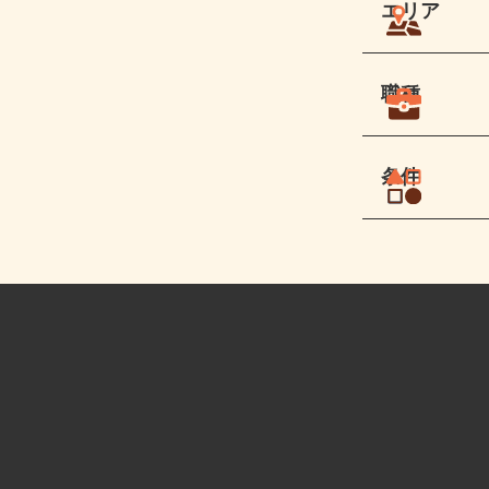
エリア
職種
条件