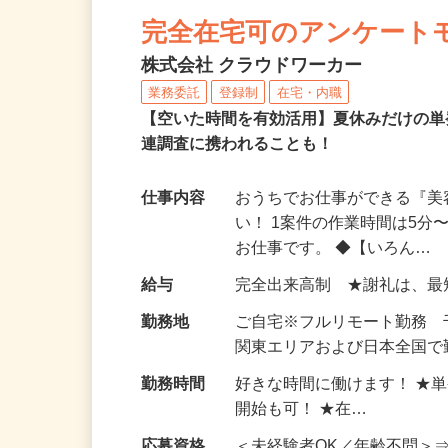
NEW
完全在宅可のアンケート
株式会社 クラウドワーカー
業務委託
登録制
在宅・内職
【空いた時間を有効活用】夏休みだけの単
連調査に携われることも！
仕事内容
おうちでお仕事ができる『
い！ 1案件の作業時間は5
お仕事です。 ◆【いろん…
給与
完全出来高制 ★謝礼は、
勤務地
ご自宅※フルリモート勤務
関東エリアおよび日本全国で勤
勤務時間
好きな時間に働けます！ ★