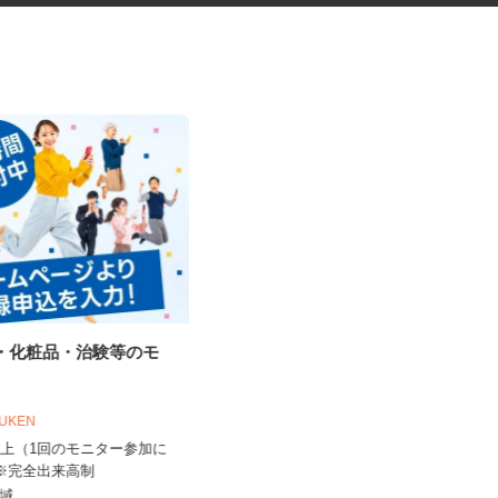
品・化粧品・治験等のモ
設計変更・建築中オプションコ
ンサルタント
フロンティアコンストラクション＆パー
OUKEN
トナーズ株式会社
0円以上（1回のモニター参加に
時給1,350円～1,800円以上 ※経
 ※完全出来高制
験・資格等考慮