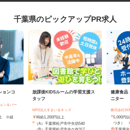
千葉県のピックアップPR求人
ションコ
放課後KIDSルームの学習支援ス
健康食
タッフ
ニター
ション＆パー
NPO法人すまいるキッズ
株式会社S
円以上 ※経
時給1,200円以上
5,00
つき）
（A）千葉県松戸市中矢切540