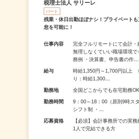
リモート勤務での会計・
税理士法人 サリーレ
パート
残業・休日出勤ほぼナシ！プライベートも
怠を可能に！
仕事内容
完全フルリモートにて会計・
無理しなくていい職場環境で
務例 ・決算書、申告書の作
給与
時給1,350円～1,700
り：時給1,300…
勤務地
全国どこからでも在宅勤務O
勤務時間
9：00～18：00（原則9時
シフト制 ・…
応募資格
【必須】会計事務所での実務