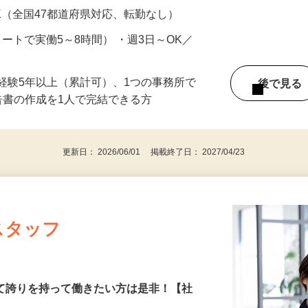
円以上 ※経験年数・スキルによる（研修期間あ
K（全国47都道府県対応、転勤なし）
スタートで実働5～8時間） ・週3日～OK／
経験5年以上（累計可）、1つの事務所で
後で見
告書の作成を1人で完結できる方
更新日： 2026/06/01 掲載終了日： 2027/04/23
スタッフ