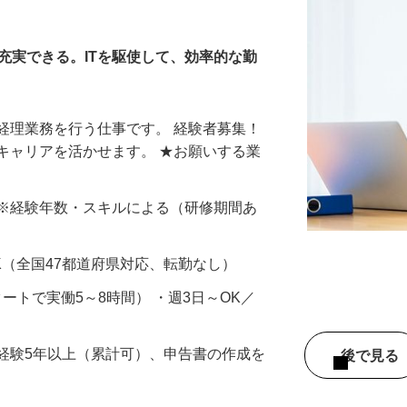
経理業務
充実できる。ITを駆使して、効率的な勤
経理業務を行う仕事です。 経験者募集！
キャリアを活かせます。 ★お願いする業
…
円以上 ※経験年数・スキルによる（研修期間あ
K（全国47都道府県対応、転勤なし）
スタートで実働5～8時間） ・週3日～OK／
経験5年以上（累計可）、申告書の作成を
後で見