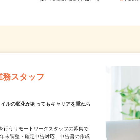
ム
（B）千葉県松戸市金ケ作317 ...
千葉
業務スタッフ
スタイルの変化があってもキャリアを重ねら
務を行うリモートワークスタッフの募集で