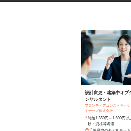
健康食品・化粧品・治験等のモ
設計変更・建築中オプ
ニター
ンサルタント
フロンティアコンストラク
株式会社SOUKEN
トナーズ株式会社
5,000円以上（1回のモニター参加に
時給1,350円～1,800
つき） ※完全出来高制
験・資格等考慮