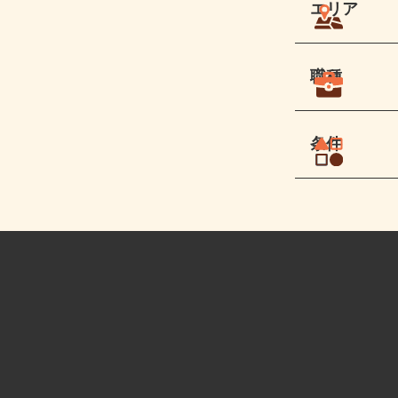
エリア
職種
条件