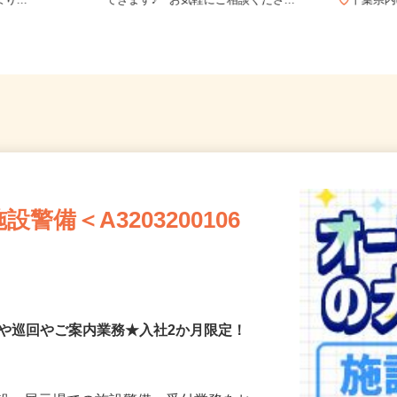
JR北総線「千
千葉県等【ご希望の地域でオシゴト
り...
できます♪ お気軽にご相談くださ...
千葉
備＜A3203200106
付や巡回やご案内業務★入社2か月限定！