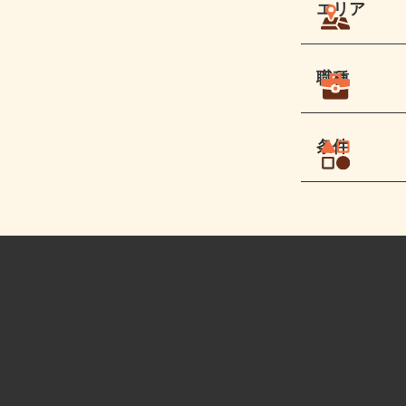
エリア
職種
条件