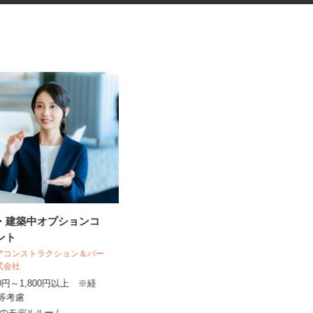
更・建築中オプションコ
学童クラブの指導員アシスタン
タント
ト
ィアコンストラクション＆パー
株式会社
学校法人アゼリー学園 銀の鈴保育園
350円～1,800円以上 ※経
時給1,310円～時給1,470円以上
格等考慮