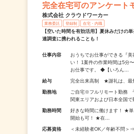
NEW
完全在宅可のアンケート
株式会社 クラウドワーカー
業務委託
登録制
在宅・内職
【空いた時間を有効活用】夏休みだけの単
連調査に携われることも！
仕事内容
おうちでお仕事ができる『
い！ 1案件の作業時間は5
お仕事です。 ◆【いろん…
給与
完全出来高制 ★謝礼は、
勤務地
ご自宅※フルリモート勤務
関東エリアおよび日本全国で勤
勤務時間
好きな時間に働けます！ ★
開始も可！ ★在…