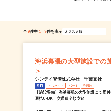
千葉県印西市高花5-3／
千葉県内のモデルルーム
葉ニュータウン中央駅」よ
全
9
件中
1
-
9
件を表示
海浜幕張の大型施設での施設警
＞
シンテイ警備株式会社 千葉支社
注目
アルバイト
パート
登録制
【施設警備】海浜幕張の大型施設にて受
週払いOK！交通費全額支給