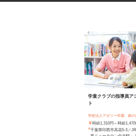
設計変更・建築中オプションコ
学童クラブの指導員ア
ンサルタント
ト
フロンティアコンストラクション＆パー
トナーズ株式会社
学校法人アゼリー学園 銀
時給1,350円～1,800円以上 ※経
時給1,310円～時給1,4
験・資格等考慮