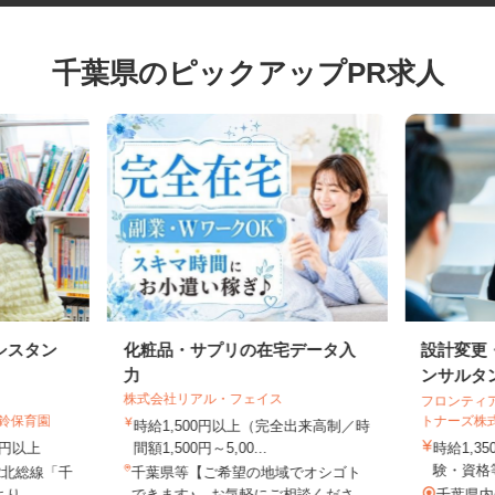
千葉県のピックアップPR求人
シスタン
化粧品・サプリの在宅データ入
設計変
力
ンサル
株式会社リアル・フェイス
フロンテ
の鈴保育園
トナーズ
時給1,500円以上（完全出来高制／時
70円以上
間額1,500円～5,00...
時給1,
験・資