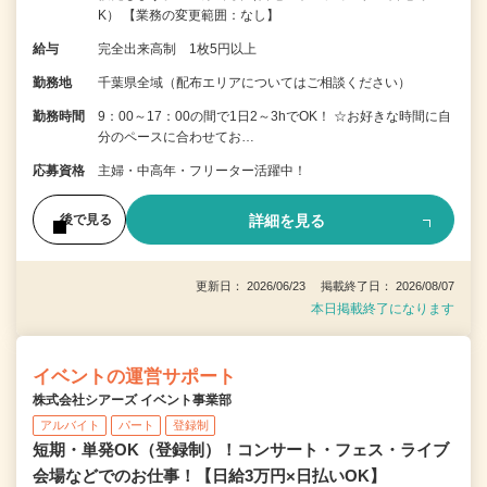
K） 【業務の変更範囲：なし】
給与
完全出来高制 1枚5円以上
勤務地
千葉県全域（配布エリアについてはご相談ください）
勤務時間
9：00～17：00の間で1日2～3hでOK！ ☆お好きな時間に自
分のペースに合わせてお…
応募資格
主婦・中高年・フリーター活躍中！
詳細を見る
後で見る
更新日： 2026/06/23 掲載終了日： 2026/08/07
本日掲載終了になります
イベントの運営サポート
株式会社シアーズ イベント事業部
アルバイト
パート
登録制
短期・単発OK（登録制）！コンサート・フェス・ライブ
会場などでのお仕事！【日給3万円×日払いOK】