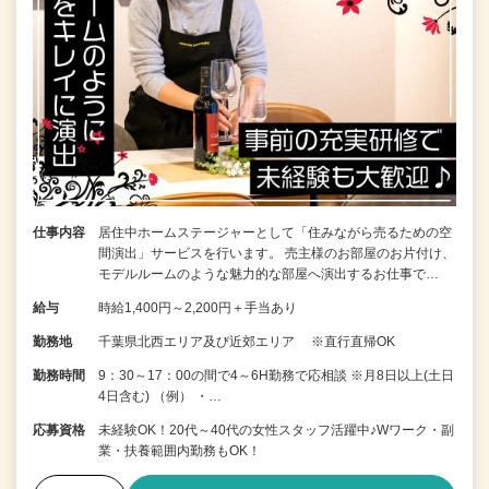
仕事内容
居住中ホームステージャーとして「住みながら売るための空
間演出」サービスを行います。 売主様のお部屋のお片付け、
モデルルームのような魅力的な部屋へ演出するお仕事で…
給与
時給1,400円～2,200円＋手当あり
勤務地
千葉県北西エリア及び近郊エリア ※直行直帰OK
勤務時間
9：30～17：00の間で4～6H勤務で応相談 ※月8日以上(土日
4日含む) （例） ・…
応募資格
未経験OK！20代～40代の女性スタッフ活躍中♪Wワーク・副
業・扶養範囲内勤務もOK！