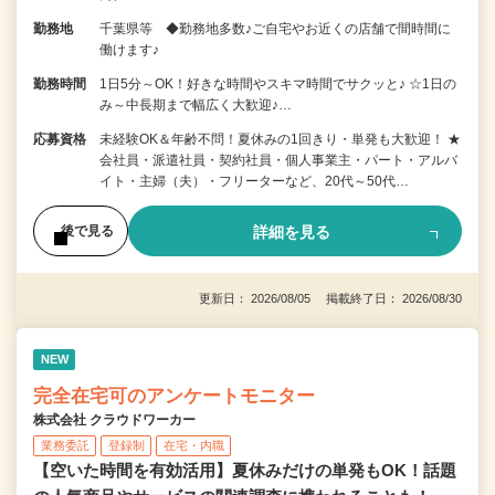
勤務地
千葉県等 ◆勤務地多数♪ご自宅やお近くの店舗で間時間に
働けます♪
勤務時間
1日5分～OK！好きな時間やスキマ時間でサクッと♪ ☆1日の
み～中長期まで幅広く大歓迎♪…
応募資格
未経験OK＆年齢不問！夏休みの1回きり・単発も大歓迎！ ★
会社員・派遣社員・契約社員・個人事業主・パート・アルバ
イト・主婦（夫）・フリーターなど、20代～50代…
詳細を見る
後で見る
更新日： 2026/08/05 掲載終了日： 2026/08/30
NEW
完全在宅可のアンケートモニター
株式会社 クラウドワーカー
業務委託
登録制
在宅・内職
【空いた時間を有効活用】夏休みだけの単発もOK！話題