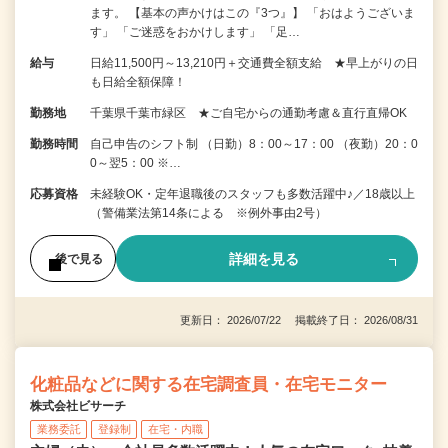
ます。 【基本の声かけはこの『3つ』】 「おはようございま
す」 「ご迷惑をおかけします」 「足…
給与
日給11,500円～13,210円＋交通費全額支給 ★早上がりの日
も日給全額保障！
勤務地
千葉県千葉市緑区 ★ご自宅からの通勤考慮＆直行直帰OK
勤務時間
自己申告のシフト制 （日勤）8：00～17：00 （夜勤）20：0
0～翌5：00 ※…
応募資格
未経験OK・定年退職後のスタッフも多数活躍中♪／18歳以上
（警備業法第14条による ※例外事由2号）
詳細を見る
後で見る
更新日： 2026/07/22 掲載終了日： 2026/08/31
化粧品などに関する在宅調査員・在宅モニター
株式会社ビサーチ
業務委託
登録制
在宅・内職