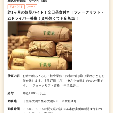
株式会社鍋屋（なべや）商店
アルバイト
パート
約1ヶ月の短期バイト！全日昼食付き！フォークリフト・
2tドライバー募集！資格無くても応相談！
仕事内容
お米の積み下ろし・検査業務・お米の引き取り業務などをお
任せ致します。 8月17日（月）～9月中旬頃までのお仕事で
す。 ・フォークリフト資格 ・中型免許…
給与
時給1,800円以上
勤務地
千葉県大網白里市大網650 ※車通勤可
勤務時間
9：00～18：00の間で応相談 ※基本は実働8時間 ★午前の