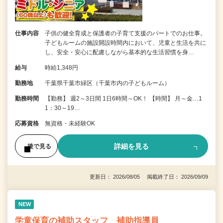
仕事内容
子供の健全育成と保護者の子育て支援のパートでのお仕事。
子どもルームの施設開設時間内において、児童と生活を共に
し、安全・安心に配慮しながら基本的な生活習慣を身…
給与
時給1,348円
勤務地
千葉県千葉市緑区（千葉市内の子どもルーム）
勤務時間
【勤務】 週2～3日間 1日6時間～OK！ 【時間】 月～金…1
1：30～19…
応募資格
無資格・未経験OK
詳細を見る
後で見る
更新日： 2026/08/05 掲載終了日： 2026/09/09
NEW
学童保育の補助スタッフ 補助指導員