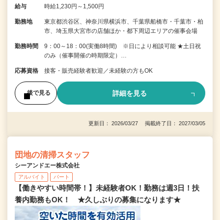
給与
時給1,230円～1,500円
勤務地
東京都渋谷区、神奈川県横浜市、千葉県船橋市・千葉市・柏
市、埼玉県大宮市の店舗ほか・都下周辺エリアの催事会場
勤務時間
9：00～18：00(実働8時間) ※日により相談可能 ★土日祝
のみ（催事開催の時期限定）…
応募資格
接客・販売経験者歓迎／未経験の方もOK
詳細を見る
後で見る
更新日： 2026/03/27 掲載終了日： 2027/03/05
団地の清掃スタッフ
シーアンドエー株式会社
アルバイト
パート
【働きやすい時間帯！】未経験者OK！勤務は週3日！扶
養内勤務もOK！ ★久しぶりの募集になります★