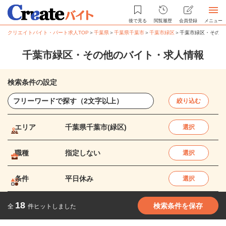
後で見る
閲覧履歴
会員登録
メニュー
クリエイトバイト・パート求人TOP
＞
千葉県
＞
千葉県千葉市
＞
千葉市緑区
＞
千葉市緑区・その他
千葉市緑区・その他のバイト・求人情報
検索条件の設定
絞り込む
エリア
千葉県千葉市(緑区)
選択
職種
指定しない
選択
条件
平日休み
選択
18
検索条件を保存
全
件ヒットしました