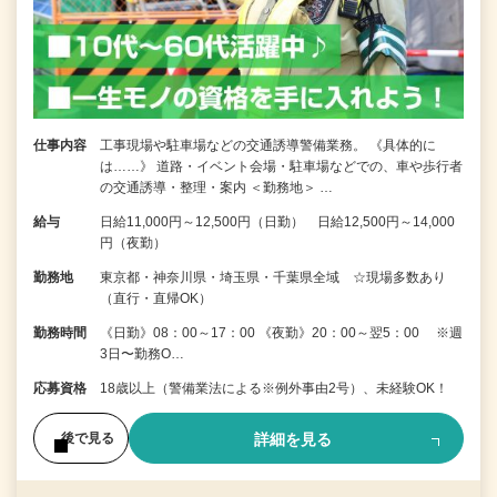
仕事内容
工事現場や駐車場などの交通誘導警備業務。 《具体的に
は……》 道路・イベント会場・駐車場などでの、車や歩行者
の交通誘導・整理・案内 ＜勤務地＞ …
給与
日給11,000円～12,500円（日勤） 日給12,500円～14,000
円（夜勤）
勤務地
東京都・神奈川県・埼玉県・千葉県全域 ☆現場多数あり
（直行・直帰OK）
勤務時間
《日勤》08：00～17：00 《夜勤》20：00～翌5：00 ※週
3日〜勤務O…
応募資格
18歳以上（警備業法による※例外事由2号）、未経験OK！
詳細を見る
後で見る