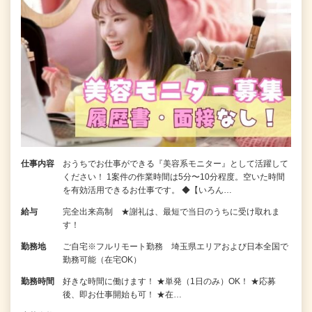
仕事内容
おうちでお仕事ができる『美容系モニター』として活躍して
ください！ 1案件の作業時間は5分〜10分程度。空いた時間
を有効活用できるお仕事です。 ◆【いろん…
給与
完全出来高制 ★謝礼は、最短で当日のうちに受け取れま
す！
勤務地
ご自宅※フルリモート勤務 埼玉県エリアおよび日本全国で
勤務可能（在宅OK）
勤務時間
好きな時間に働けます！ ★単発（1日のみ）OK！ ★応募
後、即お仕事開始も可！ ★在…