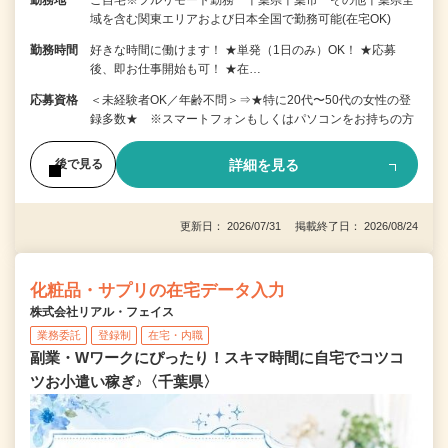
勤務地
ご自宅※フルリモート勤務 千葉県千葉市 その他千葉県全
域を含む関東エリアおよび日本全国で勤務可能(在宅OK)
勤務時間
好きな時間に働けます！ ★単発（1日のみ）OK！ ★応募
後、即お仕事開始も可！ ★在…
応募資格
＜未経験者OK／年齢不問＞⇒★特に20代〜50代の女性の登
録多数★ ※スマートフォンもしくはパソコンをお持ちの方
詳細を見る
後で見る
更新日： 2026/07/31 掲載終了日： 2026/08/24
化粧品・サプリの在宅データ入力
株式会社リアル・フェイス
業務委託
登録制
在宅・内職
副業・Wワークにぴったり！スキマ時間に自宅でコツコ
ツお小遣い稼ぎ♪〈千葉県〉