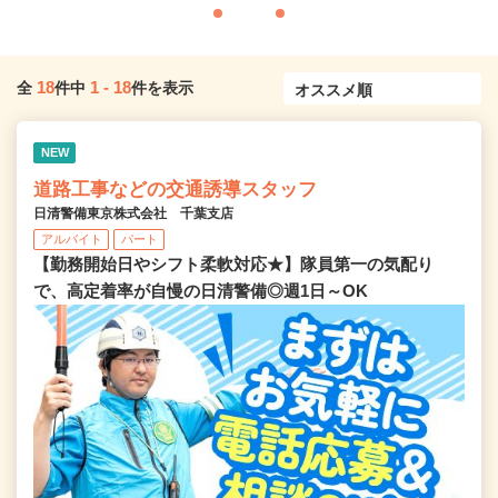
18
1
-
18
全
件中
件を表示
NEW
道路工事などの交通誘導スタッフ
日清警備東京株式会社 千葉支店
アルバイト
パート
【勤務開始日やシフト柔軟対応★】隊員第一の気配り
で、高定着率が自慢の日清警備◎週1日～OK