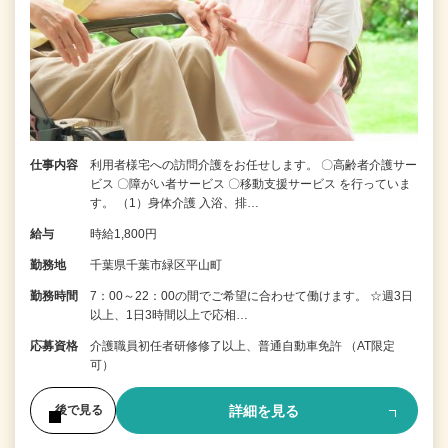
仕事内容
利用者様宅への訪問介護をお任せします。 〇高齢者介護サー
ビス 〇障がい者サービス 〇移動支援サービス を行っていま
す。 （1）身体介護 入浴、排…
給与
時給1,800円
勤務地
千葉県千葉市緑区平山町
勤務時間
7：00～22：00の間でご希望に合わせて働けます。 ☆週3日
以上、1日3時間以上で応相…
応募資格
介護職員初任者研修修了以上、普通自動車免許 （AT限定
可）
詳細を見る
後で見る