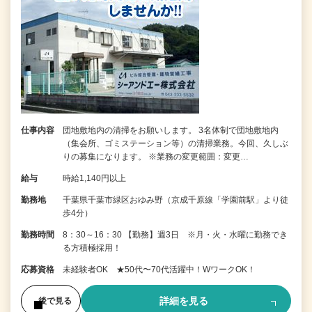
仕事内容
団地敷地内の清掃をお願いします。 3名体制で団地敷地内
（集会所、ゴミステーション等）の清掃業務。今回、久しぶ
りの募集になります。 ※業務の変更範囲：変更…
給与
時給1,140円以上
勤務地
千葉県千葉市緑区おゆみ野（京成千原線「学園前駅」より徒
歩4分）
勤務時間
8：30～16：30 【勤務】週3日 ※月・火・水曜に勤務でき
る方積極採用！
応募資格
未経験者OK ★50代〜70代活躍中！WワークOK！
詳細を見る
後で見る