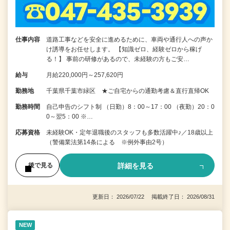
仕事内容
道路工事などを安全に進めるために、車両や通行人への声か
け誘導をお任せします。 【知識ゼロ、経験ゼロから稼げ
る！】 事前の研修があるので、未経験の方もご安…
給与
月給220,000円～257,620円
勤務地
千葉県千葉市緑区 ★ご自宅からの通勤考慮＆直行直帰OK
勤務時間
自己申告のシフト制 （日勤）8：00～17：00 （夜勤）20：0
0～翌5：00 ※…
応募資格
未経験OK・定年退職後のスタッフも多数活躍中♪／18歳以上
（警備業法第14条による ※例外事由2号）
詳細を見る
後で見る
更新日： 2026/07/22 掲載終了日： 2026/08/31
NEW