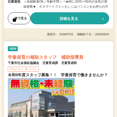
応募資格
＜未経験者OK／年齢不問＞⇒★特に20代〜50代の女性の登
録多数★ ※スマートフォンもしくはパソコンをお持ちの方
詳細を見る
後で見る
更新日： 2026/07/31 掲載終了日： 2026/08/24
NEW
学童保育の補助スタッフ 補助指導員
千葉市社会福祉協議会 児童育成課 児童育成班
アルバイト
パート
令和8年度スタッフ募集！！ 学童保育で働きませんか？