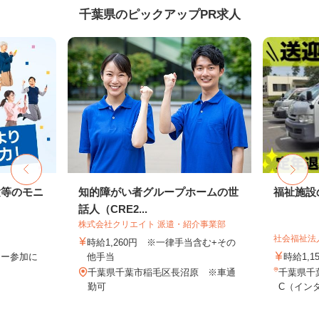
千葉県のピックアップPR求人
験等のモニ
知的障がい者グループホームの世
福祉施設
話人（CRE2...
株式会社クリエイト 派遣・紹介事業部
社会福祉法
時給1,260円 ※一律手当含む+その
ター参加に
他手当
時給1,1
千葉県千葉市稲毛区長沼原 ※車通
千葉県千
勤可
C（インタ