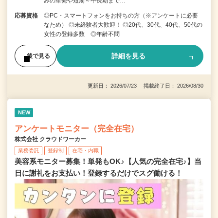
みの単発や短期～中長期まで…
応募資格
◎PC・スマートフォンをお持ちの方（※アンケートに必要
なため） ◎未経験者大歓迎！ ◎20代、30代、40代、50代の
女性の登録多数 ◎年齢不問
詳細を見る
後で見る
更新日： 2026/07/23 掲載終了日： 2026/08/30
NEW
アンケートモニター（完全在宅）
株式会社 クラウドワーカー
業務委託
登録制
在宅・内職
美容系モニター募集！単発もOK♪【人気の完全在宅♪】当
日に謝礼をお支払い！登録するだけでスグ働ける！