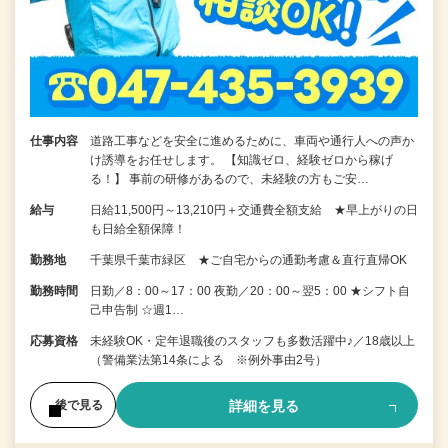
仕事内容
道路工事などを安全に進めるために、車両や通行人への声か
け誘導をお任せします。 【知識ゼロ、経験ゼロから稼げ
る！】 事前の研修があるので、未経験の方もご安…
給与
日給11,500円～13,210円＋交通費全額支給 ★早上がりの日
も日給全額保障！
勤務地
千葉県千葉市緑区 ★ご自宅からの通勤考慮＆直行直帰OK
勤務時間
日勤／8：00～17：00 夜勤／20：00～翌5：00 ★シフト自
己申告制 ☆週1…
応募資格
未経験OK・定年退職後のスタッフも多数活躍中♪／18歳以上
（警備業法第14条による ※例外事由2号）
詳細を見る
後で見る