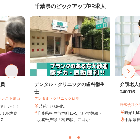
千葉県のピックアップPR求人
職員
デンタル・クリニックの歯科衛生
介護老人
士
240076...
ォレスト館山
デンタル・クリニック伏見
株式会社ク
しました！！
時給1,500円以上
時給1,5
地（JR内房
千葉県松戸市本町16-5／JR常磐線・
...
京成松戸線「松戸駅」西口か...
千葉県