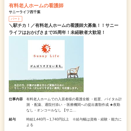
有料老人ホームの看護師
サニーライフ西千葉
パート
＼駅チカ！／有料老人ホームの看護師大募集！！サニー
ライフはおかげさまで35周年！未経験者大歓迎！
仕事内容
有料老人ホームでの入居者様の看護全般 ・処置、バイタル計
測 ・配薬、通院付添い ・医療機関への提出書類作成 ★夜勤
なし・オンコールなし 【サニ…
給与
時給1,440円～1,740円以上 ※給与幅は資格・経験・能力に
よる