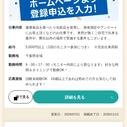
仕事内容
健康食品を食べたり化粧品を使用し、身体測定やアンケート
にお答え頂くなどのお仕事です。 来所が無くご自宅で出来る
案件や、弊社以外の場所で実施する案件もございます…
給与
5,000円以上（1回のモニター参加につき） ※完全出来高制
勤務地
千葉県全域
勤務時間
9：00～17：00（モニター内容により異なります） 好きな時
間＆タイミングで勤務OK！…
応募資格
治験未経験OK 18歳以上であれば初めての方も安心して始
められます！
詳細を見る
後で見る
更新日： 2026/07/21 掲載終了日： 2026/11/13