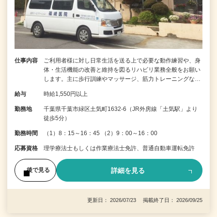
仕事内容
ご利用者様に対し日常生活を送る上で必要な動作練習や、身
体・生活機能の改善と維持を図るリハビリ業務全般をお願い
します。主に歩行訓練やマッサージ、筋力トレーニングな…
給与
時給1,550円以上
勤務地
千葉県千葉市緑区土気町1632-6（JR外房線「土気駅」より
徒歩5分）
勤務時間
（1）8：15～16：45 （2）9：00～16：00
応募資格
理学療法士もしくは作業療法士免許、普通自動車運転免許
詳細を見る
後で見る
更新日： 2026/07/23 掲載終了日： 2026/09/25