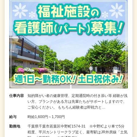
仕事内容
知的障がい者の健康管理、定期通院時の付き添い等 経験が浅
い方、ブランクがある方は先輩たちがサポートしますので、
ご安心ください。 もちろん経験者は即戦力と…
給与
時給1,600円～1,700円
勤務地
千葉県千葉市若葉区中野町1574-31 ※中野ICより車で5分
程度、平川カントリークラブ近く、最寄駅はJR外房線「土気