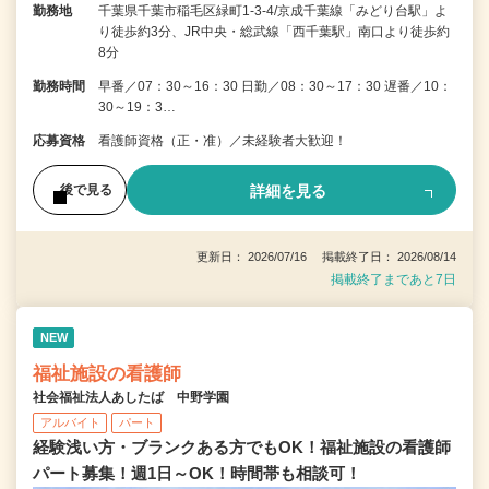
勤務地
千葉県千葉市稲毛区緑町1-3-4/京成千葉線「みどり台駅」よ
り徒歩約3分、JR中央・総武線「西千葉駅」南口より徒歩約
8分
勤務時間
早番／07：30～16：30 日勤／08：30～17：30 遅番／10：
30～19：3…
応募資格
看護師資格（正・准）／未経験者大歓迎！
詳細を見る
後で見る
更新日： 2026/07/16 掲載終了日： 2026/08/14
掲載終了まであと7日
NEW
福祉施設の看護師
社会福祉法人あしたば 中野学園
アルバイト
パート
経験浅い方・ブランクある方でもOK！福祉施設の看護師
パート募集！週1日～OK！時間帯も相談可！