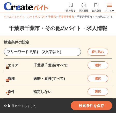
後で見る
閲覧履歴
会員登録
メニュー
クリエイトバイト・パート求人TOP
＞
千葉県
＞
千葉県千葉市
＞
千葉県千葉市・その他のバイト・
千葉県千葉市・その他のバイト・求人情報
検索条件の設定
絞り込む
エリア
千葉県千葉市(すべて)
選択
職種
医療・看護(すべて)
選択
条件
指定しない
選択
5
検索条件を保存
全
件ヒットしました