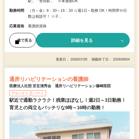
駅」「誉田駅」 ※車通勤OK
勤務時間
（月～金）8：30～16：30 ☆週1日～勤務 OK！時間帯や日
数は相談可！ ☆子…
応募資格
看護師資格
詳細を見る
後で見る
更新日： 2026/07/28 掲載終了日： 2026/09/04
通所リハビリテーションの看護師
医療法人社団 至玄清秀会 通所リハビリテーション篠崎医院
アルバイト
パート
駅近で通勤ラクラク！残業ほぼなし！週2日～3日勤務！
育児との両立もバッチリな9時～16時の勤務！