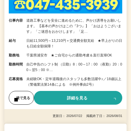
仕事内容
道路工事などを安全に進めるために、声かけ誘導をお願いし
ます。 【基本の声かけはこの『3つ』】 「おはようございま
す」 「ご迷惑をおかけします」 「足…
給与
日給11,500円～13,210円＋交通費全額支給 ★早上がりの日
も日給全額保障！
勤務地
千葉県浦安市 ★ご自宅からの通勤考慮＆直行直帰OK
勤務時間
自己申告のシフト制 （日勤）8：00～17：00 （夜勤）20：0
0～翌5：00 ※…
応募資格
未経験OK・定年退職後のスタッフも多数活躍中♪／18歳以上
（警備業法第14条による ※例外事由2号）
詳細を見る
後で見る
更新日： 2026/07/22 掲載終了日： 2026/08/31