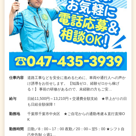
仕事内容
道路工事などを安全に進めるために、車両や通行人への声か
け誘導をお任せします。 【知識ゼロ、経験ゼロから稼げ
る！】 事前の研修があるので、未経験の方もご安…
給与
日給11,500円～13,210円＋交通費全額支給 ★早上がりの日
も日給全額保障！
勤務地
千葉県千葉市中央区 ★ご自宅からの通勤考慮＆直行直帰O
K
勤務時間
日勤／8：00～17：00 夜勤／20：00～翌5：00 ★シフト自
己申告制 ☆週1…