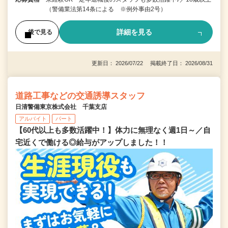
（警備業法第14条による ※例外事由2号）
詳細を見る
後で見る
更新日： 2026/07/22 掲載終了日： 2026/08/31
道路工事などの交通誘導スタッフ
日清警備東京株式会社 千葉支店
アルバイト
パート
【60代以上も多数活躍中！】体力に無理なく週1日～／自
宅近くで働ける◎給与がアップしました！！