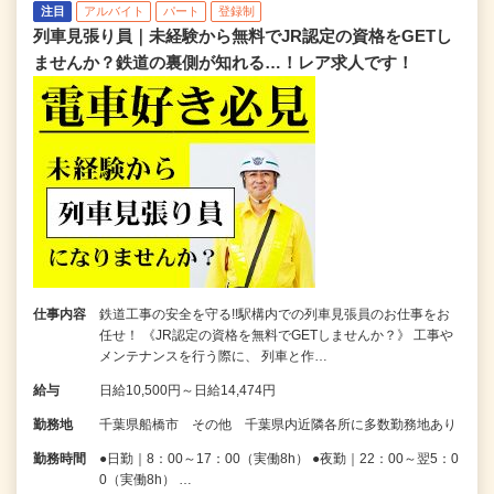
注目
アルバイト
パート
登録制
列車見張り員｜未経験から無料でJR認定の資格をGETし
ませんか？鉄道の裏側が知れる…！レア求人です！
仕事内容
鉄道工事の安全を守る!!駅構内での列車見張員のお仕事をお
任せ！ 《JR認定の資格を無料でGETしませんか？》 工事や
メンテナンスを行う際に、 列車と作…
給与
日給10,500円～日給14,474円
勤務地
千葉県船橋市 その他 千葉県内近隣各所に多数勤務地あり
勤務時間
●日勤｜8：00～17：00（実働8h） ●夜勤｜22：00～翌5：0
0（実働8h） …