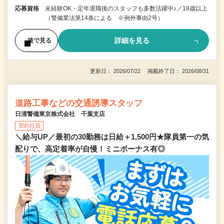
応募資格
未経験OK・定年退職後のスタッフも多数活躍中♪／18歳以上
（警備業法第14条による ※例外事由2号）
詳細を見る
後で見る
更新日： 2026/07/22 掲載終了日： 2026/08/31
道路工事などの交通誘導スタッフ
日清警備東京株式会社 千葉支店
契約社員
＼給与UP／最初の30勤務は日給＋1,500円★隊員第一の気
配りで、高定着率が自慢！ミニボーナス有◎