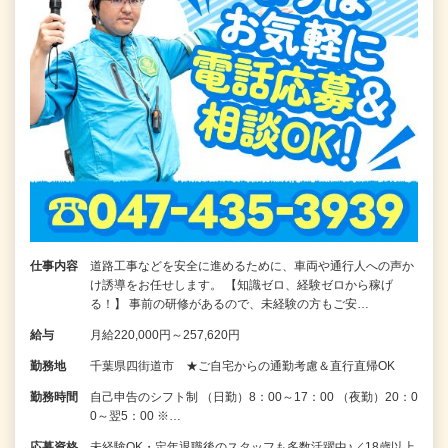
仕事内容
道路工事などを安全に進めるために、車両や通行人への声か
け誘導をお任せします。 【知識ゼロ、経験ゼロから稼げ
る！】 事前の研修があるので、未経験の方もご安…
給与
月給220,000円～257,620円
勤務地
千葉県四街道市 ★ご自宅からの通勤考慮＆直行直帰OK
勤務時間
自己申告のシフト制 （日勤）8：00～17：00 （夜勤）20：0
0～翌5：00 ※…
応募資格
未経験OK・定年退職後のスタッフも多数活躍中♪／18歳以上