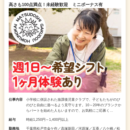
高さも100点満点！未経験歓迎 ミニボーナス有
仕事内容
小学校に併設された放課後児童クラブで、子どもたちがのび
のびと自由に遊べるよう見守ります。10～20年のブランクか
らパートを始めた人もいますので、お気軽にご応募く…
給与
時給1,250円～1,400円以上
勤務地
千葉県松戸市金ケ作／高塚新田／河原塚／五香／八ケ崎／松