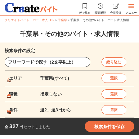
後で見る
閲覧履歴
会員登録
メニュー
クリエイトバイト・パート求人TOP
＞
千葉県
＞
千葉県・その他のバイト・パート求人情報
千葉県・その他のバイト・求人情報
検索条件の設定
絞り込む
エリア
千葉県(すべて)
選択
職種
指定しない
選択
条件
週2、週3日から
選択
327
検索条件を保存
全
件ヒットしました