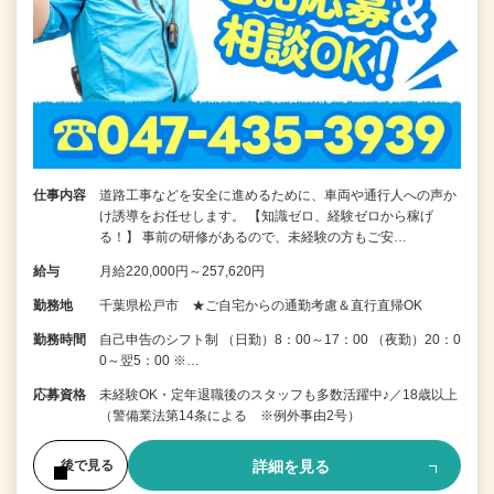
仕事内容
道路工事などを安全に進めるために、車両や通行人への声か
け誘導をお任せします。 【知識ゼロ、経験ゼロから稼げ
る！】 事前の研修があるので、未経験の方もご安…
給与
月給220,000円～257,620円
勤務地
千葉県松戸市 ★ご自宅からの通勤考慮＆直行直帰OK
勤務時間
自己申告のシフト制 （日勤）8：00～17：00 （夜勤）20：0
0～翌5：00 ※…
応募資格
未経験OK・定年退職後のスタッフも多数活躍中♪／18歳以上
（警備業法第14条による ※例外事由2号）
詳細を見る
後で見る