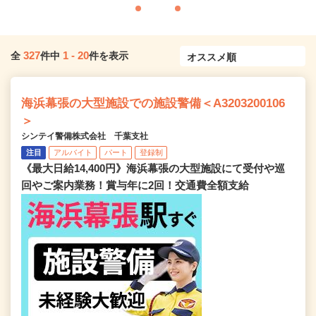
327
1
-
20
全
件中
件を表示
海浜幕張の大型施設での施設警備＜A3203200106
＞
シンテイ警備株式会社 千葉支社
注目
アルバイト
パート
登録制
《最大日給14,400円》海浜幕張の大型施設にて受付や巡
回やご案内業務！賞与年に2回！交通費全額支給