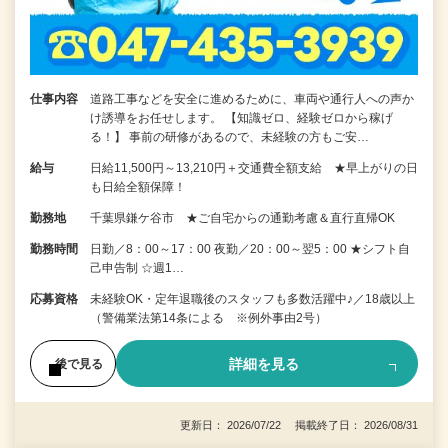
仕事内容
道路工事などを安全に進めるために、車両や通行人への声か
け誘導をお任せします。 【知識ゼロ、経験ゼロから稼げ
る！】 事前の研修があるので、未経験の方もご安…
給与
日給11,500円～13,210円＋交通費全額支給 ★早上がりの日
も日給全額保障！
勤務地
千葉県鎌ケ谷市 ★ご自宅からの通勤考慮＆直行直帰OK
勤務時間
日勤／8：00～17：00 夜勤／20：00～翌5：00 ★シフト自
己申告制 ☆週1…
応募資格
未経験OK・定年退職後のスタッフも多数活躍中♪／18歳以上
（警備業法第14条による ※例外事由2号）
詳細を見る
後で見る
更新日： 2026/07/22 掲載終了日： 2026/08/31