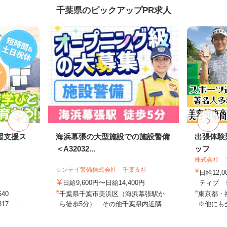
千葉県のピックアップPR求人
習支援ス
海浜幕張の大型施設での施設警備
出張体験
＜A32032...
ッフ
株式会社 
シンテイ警備株式会社 千葉支社
日給12,
日給9,600円〜日給14,400円
ティブ ※
540
千葉県千葉市美浜区（海浜幕張駅か
東京都・
7 ...
ら徒歩5分） その他千葉県内近隣...
※他にも