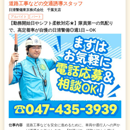
道路工事などの交通誘導スタッフ
日清警備東京株式会社 千葉支店
アルバイト
パート
【勤務開始日やシフト柔軟対応★】隊員第一の気配り
で、高定着率が自慢の日清警備◎週1日～OK
仕事内容
道路工事などを安全に進めるために、車両や通行人への声か