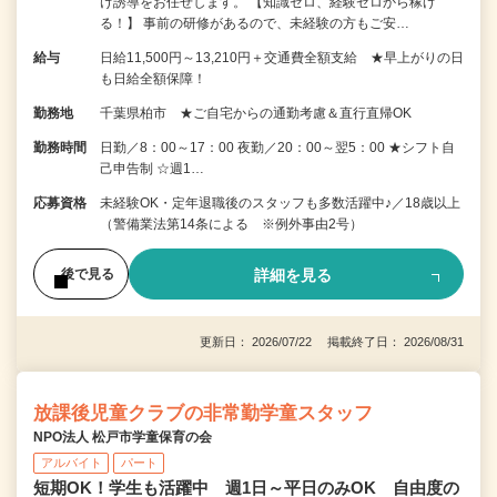
け誘導をお任せします。 【知識ゼロ、経験ゼロから稼げ
る！】 事前の研修があるので、未経験の方もご安…
給与
日給11,500円～13,210円＋交通費全額支給 ★早上がりの日
も日給全額保障！
勤務地
千葉県柏市 ★ご自宅からの通勤考慮＆直行直帰OK
勤務時間
日勤／8：00～17：00 夜勤／20：00～翌5：00 ★シフト自
己申告制 ☆週1…
応募資格
未経験OK・定年退職後のスタッフも多数活躍中♪／18歳以上
（警備業法第14条による ※例外事由2号）
詳細を見る
後で見る
更新日： 2026/07/22 掲載終了日： 2026/08/31
放課後児童クラブの非常勤学童スタッフ
NPO法人 松戸市学童保育の会
アルバイト
パート
短期OK！学生も活躍中 週1日～平日のみOK 自由度の