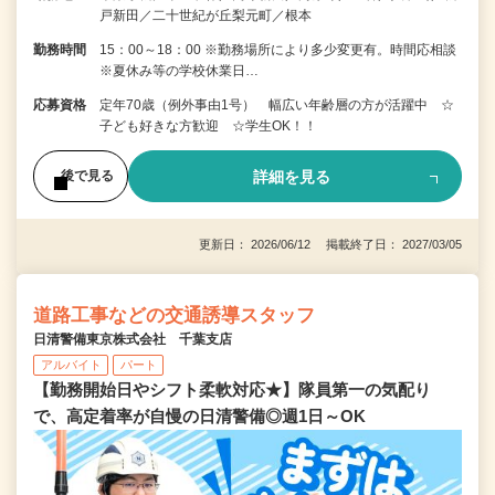
戸新田／二十世紀が丘梨元町／根本
勤務時間
15：00～18：00 ※勤務場所により多少変更有。時間応相談
※夏休み等の学校休業日…
応募資格
定年70歳（例外事由1号） 幅広い年齢層の方が活躍中 ☆
子ども好きな方歓迎 ☆学生OK！！
詳細を見る
後で見る
更新日： 2026/06/12 掲載終了日： 2027/03/05
道路工事などの交通誘導スタッフ
日清警備東京株式会社 千葉支店
アルバイト
パート
【勤務開始日やシフト柔軟対応★】隊員第一の気配り
で、高定着率が自慢の日清警備◎週1日～OK