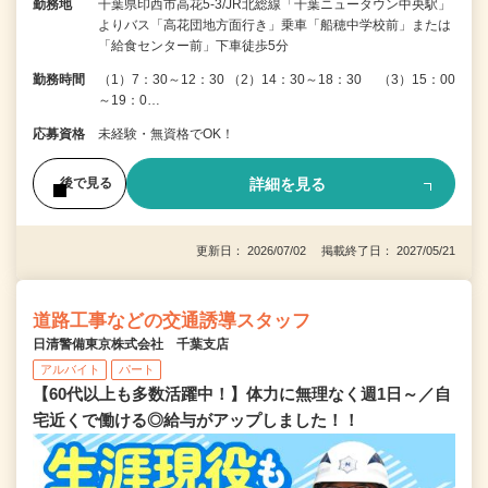
勤務地
千葉県印西市高花5-3/JR北総線「千葉ニュータウン中央駅」
よりバス「高花団地方面行き」乗車「船穂中学校前」または
「給食センター前」下車徒歩5分
勤務時間
（1）7：30～12：30 （2）14：30～18：30 （3）15：00
～19：0…
応募資格
未経験・無資格でOK！
詳細を見る
後で見る
更新日： 2026/07/02 掲載終了日： 2027/05/21
道路工事などの交通誘導スタッフ
日清警備東京株式会社 千葉支店
アルバイト
パート
【60代以上も多数活躍中！】体力に無理なく週1日～／自
宅近くで働ける◎給与がアップしました！！