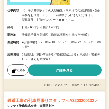
仕事内容
《 海浜幕張駅すぐの大型施設・展示場での施設警備・受付
業務をお任せ 》 ／／ 未経験から好きなだけ稼げる！
新規案件！4月からスタート★★ ＼＼…
給与
日給9,600円〜日給14,400円
勤務地
千葉県千葉市美浜区（海浜幕張駅から徒歩7分程度）
勤務時間
■実働8時間 ・9：00～18：00 ・13：00～22：00 ・20：00
～翌5：…
応募資格
18歳以上（例外事由2号／警備業法による）未経験・警備デ
ビューさんも大歓迎！
詳細を見る
後で見る
更新日： 2026/07/29 掲載終了日： 2026/09/01
鉄道工事の列車見張りスタッフ＜A3203200132＞
シンテイ警備株式会社 津田沼支社