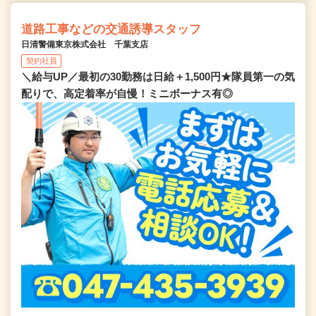
道路工事などの交通誘導スタッフ
日清警備東京株式会社 千葉支店
契約社員
＼給与UP／最初の30勤務は日給＋1,500円★隊員第一の気
配りで、高定着率が自慢！ミニボーナス有◎