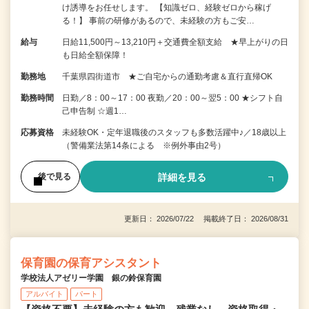
け誘導をお任せします。 【知識ゼロ、経験ゼロから稼げ
る！】 事前の研修があるので、未経験の方もご安…
給与
日給11,500円～13,210円＋交通費全額支給 ★早上がりの日
も日給全額保障！
勤務地
千葉県四街道市 ★ご自宅からの通勤考慮＆直行直帰OK
勤務時間
日勤／8：00～17：00 夜勤／20：00～翌5：00 ★シフト自
己申告制 ☆週1…
応募資格
未経験OK・定年退職後のスタッフも多数活躍中♪／18歳以上
（警備業法第14条による ※例外事由2号）
詳細を見る
後で見る
更新日： 2026/07/22 掲載終了日： 2026/08/31
保育園の保育アシスタント
学校法人アゼリー学園 銀の鈴保育園
アルバイト
パート