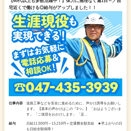
【60代以上も多数活躍中！】体力に無理なく週1日～／自
宅近くで働ける◎給与がアップしました！！
仕事内容
道路工事などを安全に進めるために、声かけ誘導をお願いし
ます。 【基本の声かけはこの『3つ』】 「おはようございま
す」 「ご迷惑をおかけします」 「足…
給与
日給11,500円～13,210円＋交通費全額支給 ★早上がりの日
も日給全額保障！