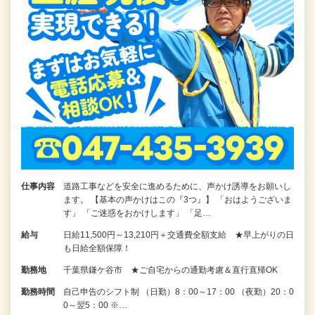
仕事内容
道路工事などを安全に進めるために、声かけ誘導をお願いし
ます。 【基本の声かけはこの『3つ』】 「おはようございま
す」 「ご迷惑をおかけします」 「足…
給与
日給11,500円～13,210円＋交通費全額支給 ★早上がりの日
も日給全額保障！
勤務地
千葉県鎌ケ谷市 ★ご自宅からの通勤考慮＆直行直帰OK
勤務時間
自己申告のシフト制 （日勤）8：00～17：00 （夜勤）20：0
0～翌5：00 ※…