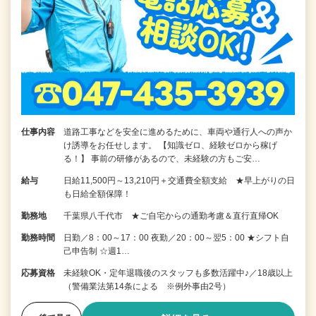
仕事内容
道路工事などを安全に進めるために、車両や通行人への声か
け誘導をお任せします。 【知識ゼロ、経験ゼロから稼げ
る！】 事前の研修があるので、未経験の方もご安…
給与
日給11,500円～13,210円＋交通費全額支給 ★早上がりの日
も日給全額保障！
勤務地
千葉県八千代市 ★ご自宅からの通勤考慮＆直行直帰OK
勤務時間
日勤／8：00～17：00 夜勤／20：00～翌5：00 ★シフト自
己申告制 ☆週1…
応募資格
未経験OK・定年退職後のスタッフも多数活躍中♪／18歳以上
（警備業法第14条による ※例外事由2号）