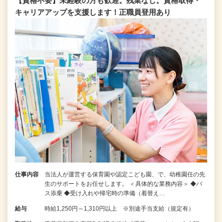
【資格不要】未経験の方も歓迎。残業なし。資格取得・
キャリアアップを支援します！正職員登用あり
仕事内容
当法人が運営する保育園や認定こども園、で、幼稚園任の先
生のサポートをお任せします。 ＜具体的な業務内容＞ ◆バ
ス添乗 ◆受け入れや帰宅時の準備（着替え…
給与
時給1,250円～1,310円以上 ※別途手当支給（規定有）