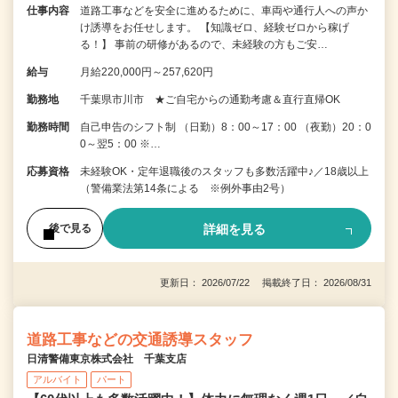
仕事内容
道路工事などを安全に進めるために、車両や通行人への声か
け誘導をお任せします。 【知識ゼロ、経験ゼロから稼げ
る！】 事前の研修があるので、未経験の方もご安…
給与
月給220,000円～257,620円
勤務地
千葉県市川市 ★ご自宅からの通勤考慮＆直行直帰OK
勤務時間
自己申告のシフト制 （日勤）8：00～17：00 （夜勤）20：0
0～翌5：00 ※…
応募資格
未経験OK・定年退職後のスタッフも多数活躍中♪／18歳以上
（警備業法第14条による ※例外事由2号）
詳細を見る
後で見る
更新日： 2026/07/22 掲載終了日： 2026/08/31
道路工事などの交通誘導スタッフ
日清警備東京株式会社 千葉支店
アルバイト
パート