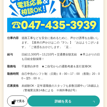
仕事内容
道路工事などを安全に進めるために、声かけ誘導をお願いし
ます。 【基本の声かけはこの『3つ』】 「おはようございま
す」 「ご迷惑をおかけします」 「足…
給与
日給11,500円～13,210円＋交通費全額支給 ★早上がりの日
も日給全額保障！
勤務地
千葉県白井市 ★ご自宅からの通勤考慮＆直行直帰OK
勤務時間
自己申告のシフト制 （日勤）8：00～17：00 （夜勤）20：0
0～翌5：00 ※…
応募資格
未経験OK・定年退職後のスタッフも多数活躍中♪／18歳以上
（警備業法第14条による ※例外事由2号）
詳細を見る
後で見る