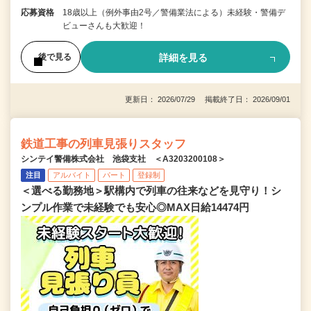
応募資格
18歳以上（例外事由2号／警備業法による）未経験・警備デ
ビューさんも大歓迎！
詳細を見る
後で見る
更新日： 2026/07/29 掲載終了日： 2026/09/01
鉄道工事の列車見張りスタッフ
シンテイ警備株式会社 池袋支社 ＜A3203200108＞
注目
アルバイト
パート
登録制
＜選べる勤務地＞駅構内で列車の往来などを見守り！シ
ンプル作業で未経験でも安心◎MAX日給14474円