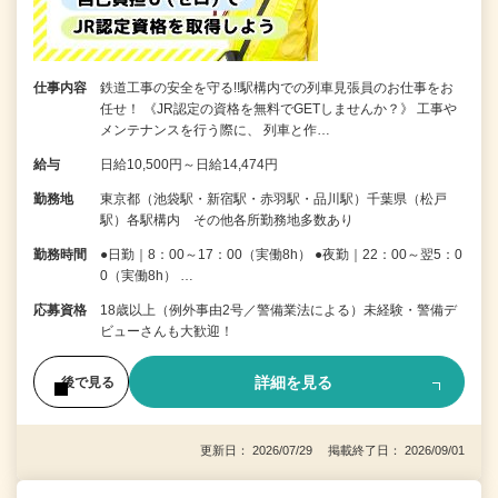
仕事内容
鉄道工事の安全を守る!!駅構内での列車見張員のお仕事をお
任せ！ 《JR認定の資格を無料でGETしませんか？》 工事や
メンテナンスを行う際に、 列車と作…
給与
日給10,500円～日給14,474円
勤務地
東京都（池袋駅・新宿駅・赤羽駅・品川駅）千葉県（松戸
駅）各駅構内 その他各所勤務地多数あり
勤務時間
●日勤｜8：00～17：00（実働8h） ●夜勤｜22：00～翌5：0
0（実働8h） …
応募資格
18歳以上（例外事由2号／警備業法による）未経験・警備デ
ビューさんも大歓迎！
詳細を見る
後で見る
更新日： 2026/07/29 掲載終了日： 2026/09/01