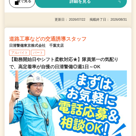
詳細を見る
後で見る
更新日： 2026/07/22 掲載終了日： 2026/08/31
道路工事などの交通誘導スタッフ
日清警備東京株式会社 千葉支店
アルバイト
パート
【勤務開始日やシフト柔軟対応★】隊員第一の気配り
で、高定着率が自慢の日清警備◎週1日～OK