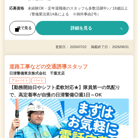
応募資格
未経験OK・定年退職後のスタッフも多数活躍中♪／18歳以上
（警備業法第14条による ※例外事由2号）
詳細を見る
後で見る
更新日： 2026/07/22 掲載終了日： 2026/08/31
道路工事などの交通誘導スタッフ
日清警備東京株式会社 千葉支店
アルバイト
パート
【勤務開始日やシフト柔軟対応★】隊員第一の気配り
で、高定着率が自慢の日清警備◎週1日～OK