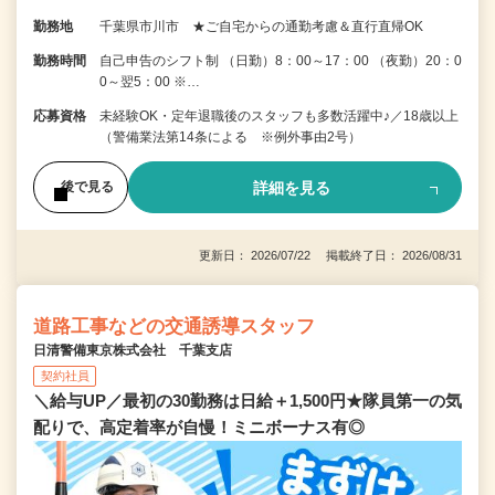
勤務地
千葉県市川市 ★ご自宅からの通勤考慮＆直行直帰OK
勤務時間
自己申告のシフト制 （日勤）8：00～17：00 （夜勤）20：0
0～翌5：00 ※…
応募資格
未経験OK・定年退職後のスタッフも多数活躍中♪／18歳以上
（警備業法第14条による ※例外事由2号）
詳細を見る
後で見る
更新日： 2026/07/22 掲載終了日： 2026/08/31
道路工事などの交通誘導スタッフ
日清警備東京株式会社 千葉支店
契約社員
＼給与UP／最初の30勤務は日給＋1,500円★隊員第一の気
配りで、高定着率が自慢！ミニボーナス有◎