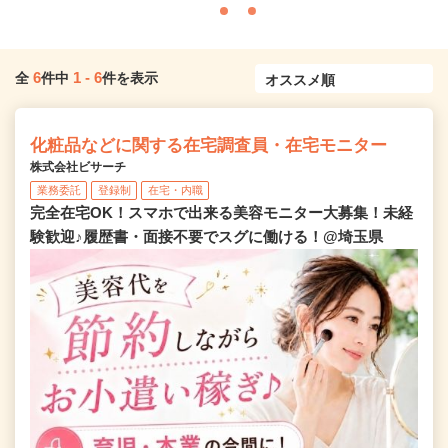
6
1
-
6
全
件中
件を表示
化粧品などに関する在宅調査員・在宅モニター
株式会社ビサーチ
業務委託
登録制
在宅・内職
完全在宅OK！スマホで出来る美容モニター大募集！未経
験歓迎♪履歴書・面接不要でスグに働ける！@埼玉県