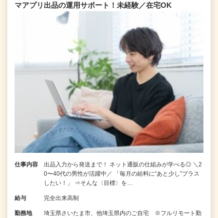
マアプリ出品の運用サポート！未経験／在宅OK
仕事内容
出品入力から発送まで！ ネット通販の仕組みが学べる◎ ＼2
0〜40代の男性が活躍中／ 「毎月の給料に“あと少し”プラス
したい！」 ⇒そんな〈目標〉を…
給与
完全出来高制
勤務地
埼玉県さいたま市、他埼玉県内のご自宅 ※フルリモート勤