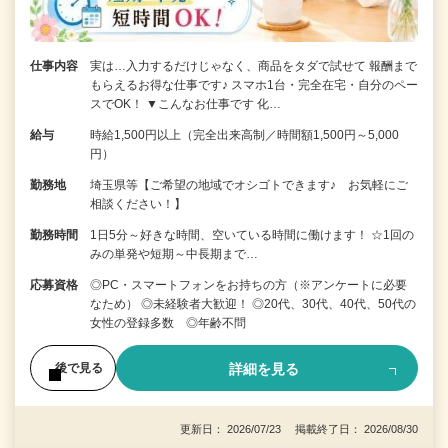
仕事内容
実は…入力するだけじゃなく、商品をタダで試せて 報酬まで
もらえるお得な仕事です♪ スマホ1台・完全在宅・自分のペー
スでOK！ ▼こんなお仕事です 化…
給与
時給1,500円以上（完全出来高制／時間額1,500円～5,000
円）
勤務地
埼玉県等【ご希望の地域でオシゴトできます♪ お気軽にご
相談ください！】
勤務時間
1日5分～好きな時間、空いている時間に働けます！ ☆1回の
みの単発や短期～中長期まで…
応募資格
◎PC・スマートフォンをお持ちの方（※アンケートに必要
なため） ◎未経験者大歓迎！ ◎20代、30代、40代、50代の
女性の登録多数 ◎年齢不問
詳細を見る
後で見る
更新日： 2026/07/23 掲載終了日： 2026/08/30