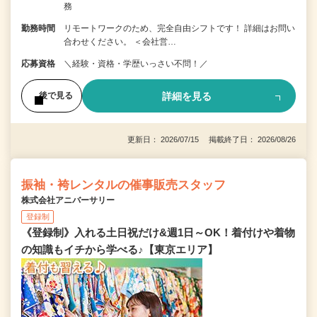
務
勤務時間
リモートワークのため、完全自由シフトです！ 詳細はお問い
合わせください。 ＜会社営…
応募資格
＼経験・資格・学歴いっさい不問！／
詳細を見る
後で見る
更新日： 2026/07/15 掲載終了日： 2026/08/26
振袖・袴レンタルの催事販売スタッフ
株式会社アニバーサリー
登録制
《登録制》入れる土日祝だけ&週1日～OK！着付けや着物
の知識もイチから学べる♪【東京エリア】