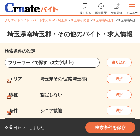
後で見る
閲覧履歴
会員登録
メニュー
クリエイトバイト・パート求人TOP
＞
埼玉県
＞
埼玉県その他
＞
埼玉県南埼玉郡
＞
埼玉県南埼玉郡
埼玉県南埼玉郡・その他のバイト・求人情報
検索条件の設定
絞り込む
エリア
埼玉県その他(南埼玉郡)
選択
職種
指定しない
選択
条件
シニア歓迎
選択
6
検索条件を保存
全
件ヒットしました