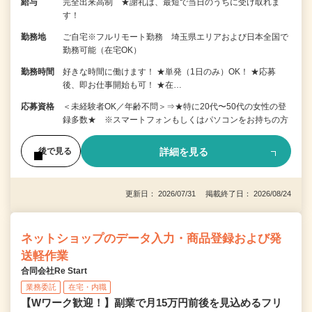
給与
完全出来高制 ★謝礼は、最短で当日のうちに受け取れま
す！
勤務地
ご自宅※フルリモート勤務 埼玉県エリアおよび日本全国で
勤務可能（在宅OK）
勤務時間
好きな時間に働けます！ ★単発（1日のみ）OK！ ★応募
後、即お仕事開始も可！ ★在…
応募資格
＜未経験者OK／年齢不問＞⇒★特に20代〜50代の女性の登
録多数★ ※スマートフォンもしくはパソコンをお持ちの方
詳細を見る
後で見る
更新日： 2026/07/31 掲載終了日： 2026/08/24
ネットショップのデータ入力・商品登録および発
送軽作業
合同会社Re Start
業務委託
在宅・内職
【Wワーク歓迎！】副業で月15万円前後を見込めるフリ