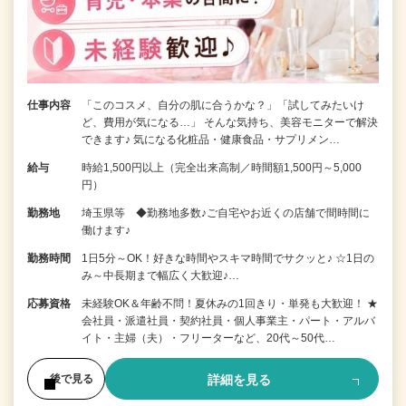
仕事内容
「このコスメ、自分の肌に合うかな？」「試してみたいけ
ど、費用が気になる…」 そんな気持ち、美容モニターで解決
できます♪ 気になる化粧品・健康食品・サプリメン…
給与
時給1,500円以上（完全出来高制／時間額1,500円～5,000
円）
勤務地
埼玉県等 ◆勤務地多数♪ご自宅やお近くの店舗で間時間に
働けます♪
勤務時間
1日5分～OK！好きな時間やスキマ時間でサクッと♪ ☆1日の
み～中長期まで幅広く大歓迎♪…
応募資格
未経験OK＆年齢不問！夏休みの1回きり・単発も大歓迎！ ★
会社員・派遣社員・契約社員・個人事業主・パート・アルバ
イト・主婦（夫）・フリーターなど、20代～50代…
詳細を見る
後で見る