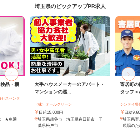
埼玉県のピックアップPR求人
・検品・梱
大手ハウスメーカーのアパート・
寄居町の
マンションの巡...
タッフ＜A3
ロセスセンタ
（株）オールクリーン
シンテイ警
日給15,000円
日給9,6
-2 ★車通
埼玉県越谷市 埼玉県春日部市 千
埼玉県寄
葉県松戸市
現場のた