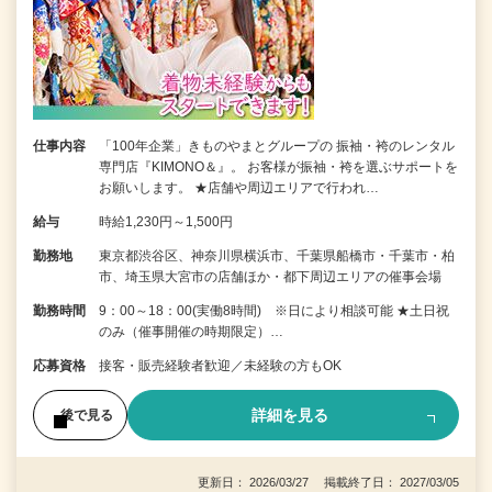
仕事内容
「100年企業」きものやまとグループの 振袖・袴のレンタル
専門店『KIMONO＆』。 お客様が振袖・袴を選ぶサポートを
お願いします。 ★店舗や周辺エリアで行われ…
給与
時給1,230円～1,500円
勤務地
東京都渋谷区、神奈川県横浜市、千葉県船橋市・千葉市・柏
市、埼玉県大宮市の店舗ほか・都下周辺エリアの催事会場
勤務時間
9：00～18：00(実働8時間) ※日により相談可能 ★土日祝
のみ（催事開催の時期限定）…
応募資格
接客・販売経験者歓迎／未経験の方もOK
詳細を見る
後で見る
更新日： 2026/03/27 掲載終了日： 2027/03/05