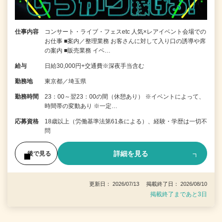
仕事内容
コンサート・ライブ・フェスetc 人気×レアイベント会場での
お仕事 ■案内／整理業務 お客さんに対して入り口の誘導や席
の案内 ■販売業務 イベ…
給与
日給30,000円+交通費※深夜手当含む
勤務地
東京都／埼玉県
勤務時間
23：00～翌23：00の間（休憩あり） ※イベントによって、
時間帯の変動あり ※一定…
応募資格
18歳以上（労働基準法第61条による）、経験・学歴は一切不
問
詳細を見る
後で見る
更新日： 2026/07/13 掲載終了日： 2026/08/10
掲載終了まであと3日