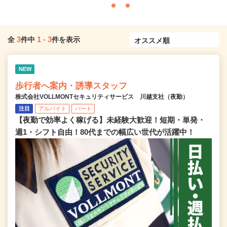
3
1
-
3
全
件中
件を表示
NEW
歩行者へ案内・誘導スタッフ
株式会社VOLLMONTセキュリティサービス 川越支社（夜勤）
注目
アルバイト
パート
【夜勤で効率よく稼げる】未経験大歓迎！短期・単発・
週1・シフト自由！80代までの幅広い世代が活躍中！