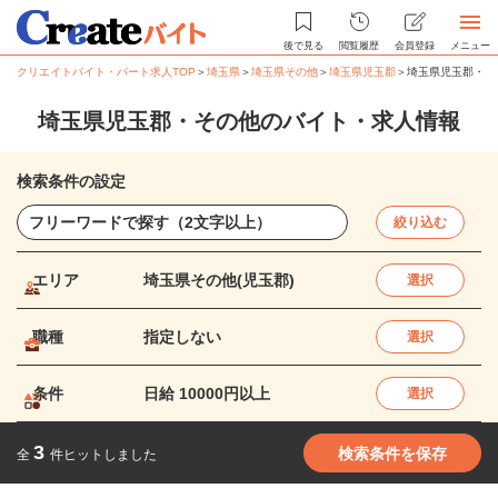
後で見る
閲覧履歴
会員登録
メニュー
クリエイトバイト・パート求人TOP
＞
埼玉県
＞
埼玉県その他
＞
埼玉県児玉郡
＞
埼玉県児玉郡・そ
埼玉県児玉郡・その他のバイト・求人情報
検索条件の設定
絞り込む
エリア
埼玉県その他(児玉郡)
選択
職種
指定しない
選択
条件
日給 10000円以上
選択
3
検索条件を保存
全
件ヒットしました