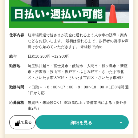
仕事内容
駐車場周辺で皆さまが安全に通れるよう人や車の誘導・案内
などをお願いします。 最初は慣れるまで、歩行者の誘導や声
掛けから始めていただきます。 未経験で始め…
給与
日給10,200円〜12,900円
勤務地
埼玉県川越市・富士見市・飯能市・入間市・鶴ヶ島市・新座
市・所沢市・狭山市・坂戸市・ふじみ野市・さいたま市北
区・さいたま市大宮区・さいたま市西区・さいたま市桜区
勤務時間
＜日勤＞ ・8：00〜17：00 ・9：00〜18：00 ※1日8時間 週
1日から応…
応募資格
無資格・未経験OK！ ※18歳以上：警備業法による（例外事
由2号）
詳細を見る
後で見る