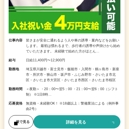
仕事内容
皆さまが安全に通れるよう人や車の誘導・案内などをお願い
します。 最初は慣れるまで、歩行者の誘導や声掛けから始め
ていただきます。 未経験で始めた方がほとん…
給与
日給11,400円〜12,900円
勤務地
埼玉県川越市・富士見市・飯能市・入間市・鶴ヶ島市・新座
市・所沢市・狭山市・坂戸市・ふじみ野市・さいたま市北
区・さいたま市大宮区・さいたま市西区・さいたま市桜区
勤務時間
＜夜勤＞ ・20：00〜翌5：00 ・21：00〜翌6：00（シフト
制） ※1日8時…
応募資格
無資格・未経験OK！ ※18歳以上：警備業法による（例外事
由2号）
詳細を見る
後で見る