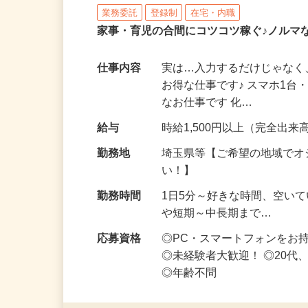
株式会社リアル・フェイス
業務委託
登録制
在宅・内職
家事・育児の合間にコツコツ稼ぐ♪ノルマ
仕事内容
実は…入力するだけじゃなく
お得な仕事です♪ スマホ1台
なお仕事です 化…
給与
時給1,500円以上（完全出来高
勤務地
埼玉県等【ご希望の地域でオ
い！】
勤務時間
1日5分～好きな時間、空い
や短期～中長期まで…
応募資格
◎PC・スマートフォンをお
◎未経験者大歓迎！ ◎20代
◎年齢不問