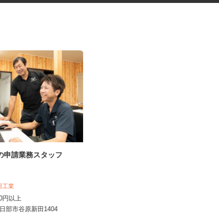
事の申請業務スタッフ
寄居町の商業施設での施設警備
スタッフ＜A32...
シンテイ警備株式会社 熊谷支社
本田工業
日給9,600円以上
,300円以上
埼玉県寄居町内の商業施設 ※常駐