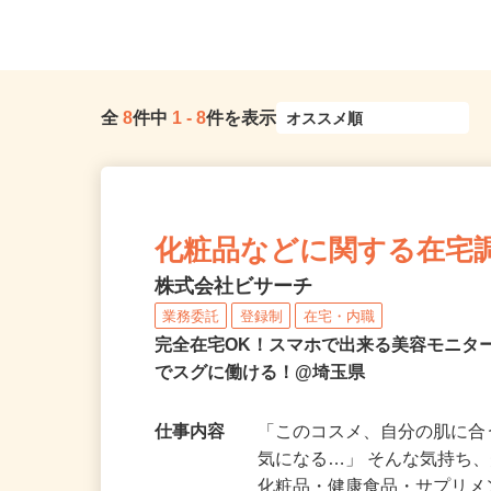
埼玉県春日部市谷原新田1404
現場のため勤務地固定
全
8
件中
1
-
8
件を表示
化粧品などに関する在宅
株式会社ビサーチ
業務委託
登録制
在宅・内職
完全在宅OK！スマホで出来る美容モニタ
でスグに働ける！@埼玉県
仕事内容
「このコスメ、自分の肌に
気になる…」 そんな気持ち