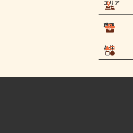
エリア
職種
条件