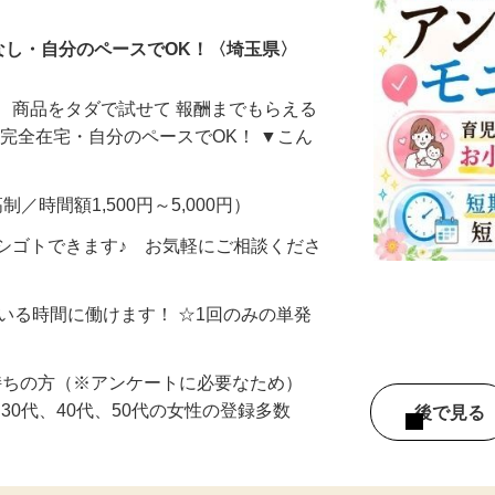
なし・自分のペースでOK！〈埼玉県〉
、商品をタダで試せて 報酬までもらえる
・完全在宅・自分のペースでOK！ ▼こん
制／時間額1,500円～5,000円）
シゴトできます♪ お気軽にご相談くださ
ている時間に働けます！ ☆1回のみの単発
持ちの方（※アンケートに必要なため）
、30代、40代、50代の女性の登録多数
後で見