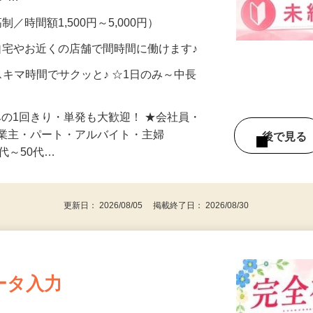
メン…
制／時間額1,500円～5,000円）
自宅やお近くの店舗で間時間に働けます♪
スキマ時間でサクッと♪ ☆1日のみ～中長
みの1回きり・単発も大歓迎！ ★会社員・
事業主・パート・アルバイト・主婦
後で見
代～50代…
更新日： 2026/08/05 掲載終了日： 2026/08/30
ータ入力