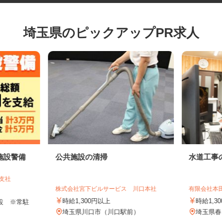
埼玉県のピックアップPR求人
施設警備
公共施設の清掃
水道工
谷支社
株式会社宮下ビルサービス 川口本社
有限会社
時給1,300円以上
時給1
施設 ※常駐