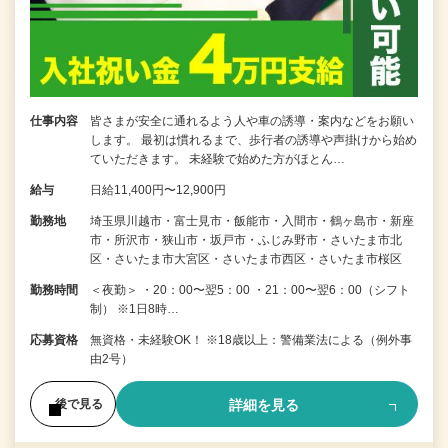
仕事内容
皆さまが安全に通れるよう人や車の誘導・案内などをお願い
します。 最初は慣れるまで、歩行者の誘導や声掛けから始め
ていただきます。 未経験で始めた方がほとん…
給与
日給11,400円〜12,900円
勤務地
埼玉県川越市・富士見市・飯能市・入間市・鶴ヶ島市・新座
市・所沢市・狭山市・坂戸市・ふじみ野市・さいたま市北
区・さいたま市大宮区・さいたま市西区・さいたま市桜区
勤務時間
＜夜勤＞ ・20：00〜翌5：00 ・21：00〜翌6：00（シフト
制） ※1日8時…
応募資格
無資格・未経験OK！ ※18歳以上：警備業法による（例外事
由2号）
詳細を見る
後で見る