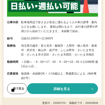
仕事内容
駐車場周辺で皆さまが安全に通れるよう人や車の誘導・案内
などをお願いします。 最初は慣れるまで、歩行者の誘導や声
掛けから始めていただきます。 未経験で始め…
給与
日給10,200円〜12,900円
勤務地
埼玉県川越市・富士見市・飯能市・入間市・鶴ヶ島市・新座
市・所沢市・狭山市・坂戸市・ふじみ野市・さいたま市北
区・さいたま市大宮区・さいたま市西区・さいたま市桜区
勤務時間
＜日勤＞ ・8：00〜17：00 ・9：00〜18：00 ※1日8時間 週
1日から応…
応募資格
無資格・未経験OK！ ※18歳以上：警備業法による（例外事
由2号）
詳細を見る
後で見る
更新日： 2026/07/31 掲載終了日： 2026/08/08