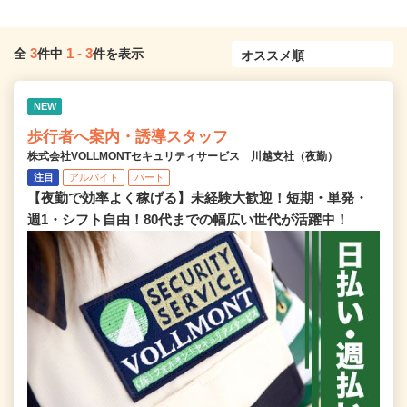
3
1
-
3
全
件中
件を表示
NEW
歩行者へ案内・誘導スタッフ
株式会社VOLLMONTセキュリティサービス 川越支社（夜勤）
注目
アルバイト
パート
【夜勤で効率よく稼げる】未経験大歓迎！短期・単発・
週1・シフト自由！80代までの幅広い世代が活躍中！