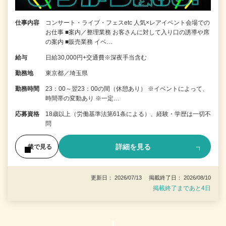
仕事内容
コンサート・ライブ・フェスetc 人気×レアイベント会場での
お仕事 ■案内／整理業務 お客さんに対して入り口の誘導や席
の案内 ■販売業務 イベ…
給与
日給30,000円+交通費※深夜手当含む
勤務地
東京都／埼玉県
勤務時間
23：00～翌23：00の間（休憩あり） ※イベントによって、
時間帯の変動あり ※一定…
応募資格
18歳以上（労働基準法第61条による）、経験・学歴は一切不
問
詳細を見る
後で見る
更新日： 2026/07/13 掲載終了日： 2026/08/10
掲載終了まであと4日
1