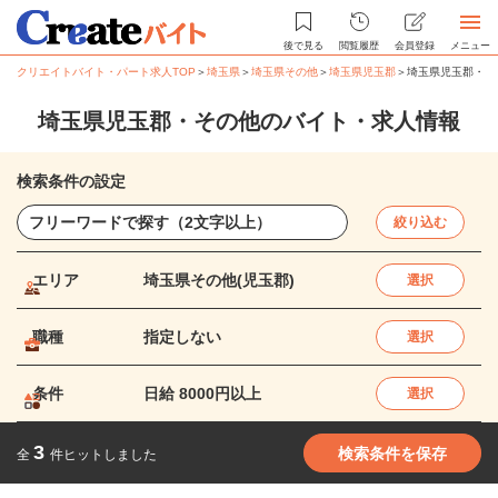
後で見る
閲覧履歴
会員登録
メニュー
クリエイトバイト・パート求人TOP
＞
埼玉県
＞
埼玉県その他
＞
埼玉県児玉郡
＞
埼玉県児玉郡・そ
埼玉県児玉郡・その他のバイト・求人情報
検索条件の設定
絞り込む
エリア
埼玉県その他(児玉郡)
選択
職種
指定しない
選択
条件
日給 8000円以上
選択
3
検索条件を保存
全
件ヒットしました