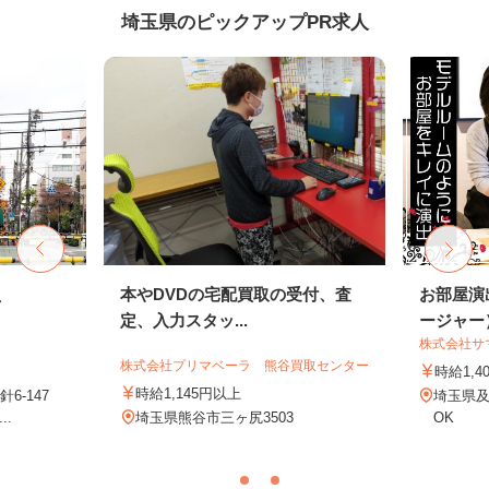
埼玉県のピックアップPR求人
員
本やDVDの宅配買取の受付、査
お部屋演
定、入力スタッ...
ージャー
株式会社サ
株式会社プリマベーラ 熊谷買取センター
時給1,4
時給1,145円以上
6-147
埼玉県
..
埼玉県熊谷市三ヶ尻3503
OK