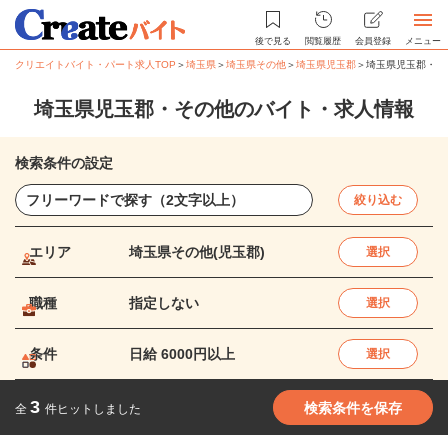
後で見る
閲覧履歴
会員登録
メニュー
クリエイトバイト・パート求人TOP
＞
埼玉県
＞
埼玉県その他
＞
埼玉県児玉郡
＞
埼玉県児玉郡・そ
埼玉県児玉郡・その他のバイト・求人情報
検索条件の設定
絞り込む
エリア
埼玉県その他(児玉郡)
選択
職種
指定しない
選択
条件
日給 6000円以上
選択
3
検索条件を保存
全
件ヒットしました