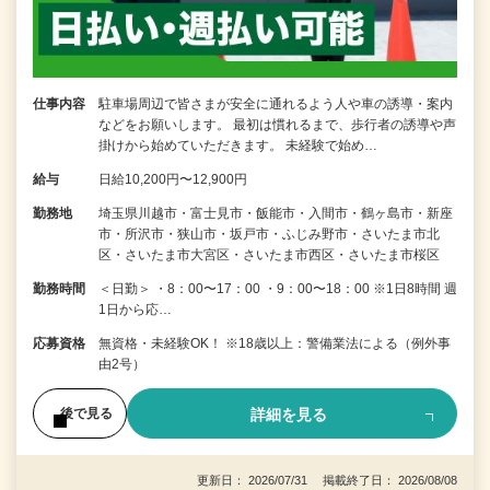
仕事内容
駐車場周辺で皆さまが安全に通れるよう人や車の誘導・案内
などをお願いします。 最初は慣れるまで、歩行者の誘導や声
掛けから始めていただきます。 未経験で始め…
給与
日給10,200円〜12,900円
勤務地
埼玉県川越市・富士見市・飯能市・入間市・鶴ヶ島市・新座
市・所沢市・狭山市・坂戸市・ふじみ野市・さいたま市北
区・さいたま市大宮区・さいたま市西区・さいたま市桜区
勤務時間
＜日勤＞ ・8：00〜17：00 ・9：00〜18：00 ※1日8時間 週
1日から応…
応募資格
無資格・未経験OK！ ※18歳以上：警備業法による（例外事
由2号）
詳細を見る
後で見る
更新日： 2026/07/31 掲載終了日： 2026/08/08