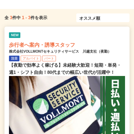
3
1
-
3
全
件中
件を表示
NEW
歩行者へ案内・誘導スタッフ
株式会社VOLLMONTセキュリティサービス 川越支社（夜勤）
注目
アルバイト
パート
【夜勤で効率よく稼げる】未経験大歓迎！短期・単発・
週1・シフト自由！80代までの幅広い世代が活躍中！