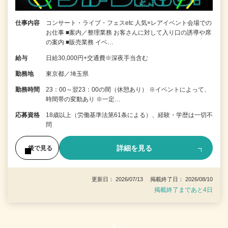
仕事内容
コンサート・ライブ・フェスetc 人気×レアイベント会場での
お仕事 ■案内／整理業務 お客さんに対して入り口の誘導や席
の案内 ■販売業務 イベ…
給与
日給30,000円+交通費※深夜手当含む
勤務地
東京都／埼玉県
勤務時間
23：00～翌23：00の間（休憩あり） ※イベントによって、
時間帯の変動あり ※一定…
応募資格
18歳以上（労働基準法第61条による）、経験・学歴は一切不
問
詳細を見る
後で見る
更新日： 2026/07/13 掲載終了日： 2026/08/10
掲載終了まであと4日
1