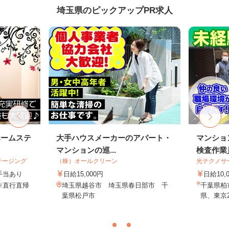
埼玉県のピックアップPR求人
ホームステ
大手ハウスメーカーのアパート・
マンショ
マンションの巡...
検査作業
テージング
（株）オールクリーン
光テクノサ
＋手当あり
日給15,000円
日給10,
※直行直帰
埼玉県越谷市 埼玉県春日部市 千
千葉県柏
葉県松戸市
県、東京2