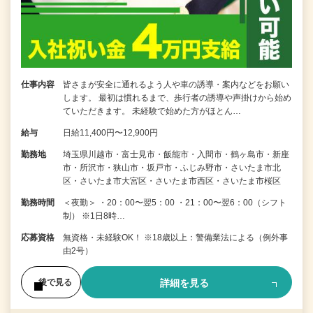
仕事内容
皆さまが安全に通れるよう人や車の誘導・案内などをお願い
します。 最初は慣れるまで、歩行者の誘導や声掛けから始め
ていただきます。 未経験で始めた方がほとん…
給与
日給11,400円〜12,900円
勤務地
埼玉県川越市・富士見市・飯能市・入間市・鶴ヶ島市・新座
市・所沢市・狭山市・坂戸市・ふじみ野市・さいたま市北
区・さいたま市大宮区・さいたま市西区・さいたま市桜区
勤務時間
＜夜勤＞ ・20：00〜翌5：00 ・21：00〜翌6：00（シフト
制） ※1日8時…
応募資格
無資格・未経験OK！ ※18歳以上：警備業法による（例外事
由2号）
詳細を見る
後で見る