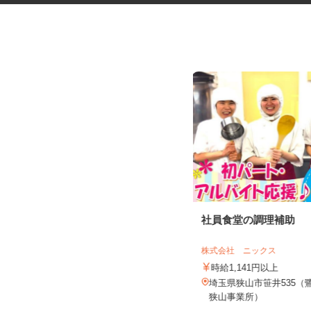
本やDVDの宅配買取の受付、査
社員食堂の調理補助
定、入力スタッ...
株式会社 ニックス
株式会社プリマベーラ 熊谷買取センタ
ー
時給1,141円以上
時給1,145円以上
埼玉県狭山市笹井535