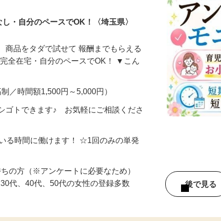
なし・自分のペースでOK！〈埼玉県〉
、商品をタダで試せて 報酬までもらえる
・完全在宅・自分のペースでOK！ ▼こん
制／時間額1,500円～5,000円）
シゴトできます♪ お気軽にご相談くださ
ている時間に働けます！ ☆1回のみの単発
持ちの方（※アンケートに必要なため）
、30代、40代、50代の女性の登録多数
後で見