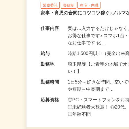
株式会社リアル・フェイス
業務委託
登録制
在宅・内職
家事・育児の合間にコツコツ稼ぐ♪ノルマ
仕事内容
実は…入力するだけじゃなく
お得な仕事です♪ スマホ1台
なお仕事です 化…
給与
時給1,500円以上（完全出来高
勤務地
埼玉県等【ご希望の地域でオ
い！】
勤務時間
1日5分～好きな時間、空い
や短期～中長期まで…
応募資格
◎PC・スマートフォンをお
◎未経験者大歓迎！ ◎20代
◎年齢不問