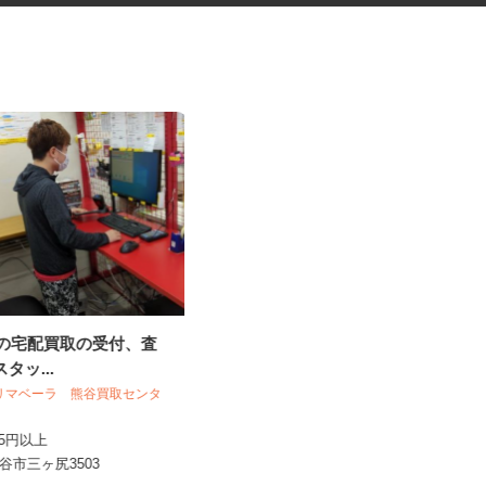
VDの宅配買取の受付、査
社員食堂の調理補助
スタッ...
株式会社 ニックス
プリマベーラ 熊谷買取センタ
時給1,141円以上
,145円以上
埼玉県狭山市笹井535（鷺宮製作所