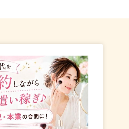
熊谷市三ヶ尻3503
狭山事業所）