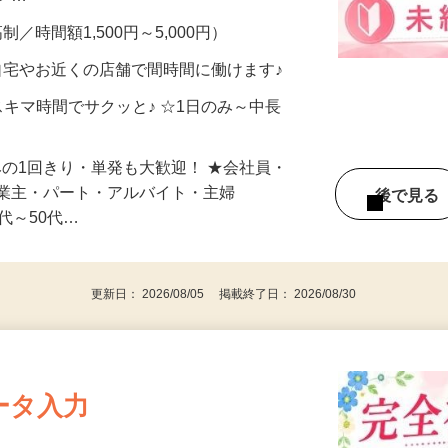
メン…
制／時間額1,500円～5,000円）
自宅やお近くの店舗で間時間に働けます♪
スキマ時間でサクッと♪ ☆1日のみ～中長
みの1回きり・単発も大歓迎！ ★会社員・
事業主・パート・アルバイト・主婦
後で見
代～50代…
更新日： 2026/08/05 掲載終了日： 2026/08/30
ータ入力