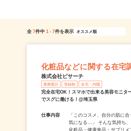
埼玉県熊谷市三ヶ尻3503
狭山事業所）
全
7
件中
1
-
7
件を表示
化粧品などに関する在宅
株式会社ビサーチ
業務委託
登録制
在宅・内職
完全在宅OK！スマホで出来る美容モニタ
でスグに働ける！@埼玉県
仕事内容
「このコスメ、自分の肌に
気になる…」 そんな気持ち