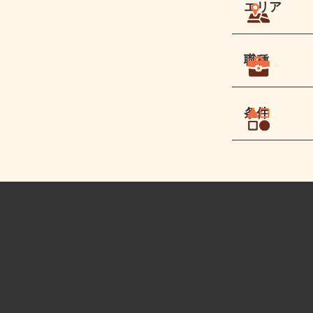
エリア
職種
条件