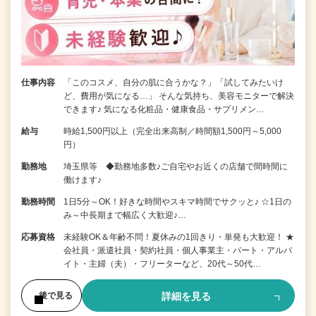
仕事内容
「このコスメ、自分の肌に合うかな？」「試してみたいけ
ど、費用が気になる…」 そんな気持ち、美容モニターで解決
できます♪ 気になる化粧品・健康食品・サプリメン…
給与
時給1,500円以上（完全出来高制／時間額1,500円～5,000
円）
勤務地
埼玉県等 ◆勤務地多数♪ご自宅やお近くの店舗で間時間に
働けます♪
勤務時間
1日5分～OK！好きな時間やスキマ時間でサクッと♪ ☆1日の
み～中長期まで幅広く大歓迎♪…
応募資格
未経験OK＆年齢不問！夏休みの1回きり・単発も大歓迎！ ★
会社員・派遣社員・契約社員・個人事業主・パート・アルバ
イト・主婦（夫）・フリーターなど、20代～50代…
詳細を見る
後で見る