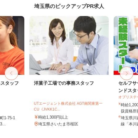
埼玉県のピックアップPR求人
客スタッフ
洋菓子工場での事務スタッフ
セルフサ
ンドスタ
オブリステ
UTエージェント株式会社 AGT南関東第一
時給1,
CU《JVKK1C...
扱資格所持
時給1,300円以上
-75-1
埼玉県川越
..
埼玉県さいたま市桜区
線「本川越