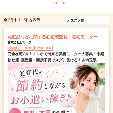
5
1
-
5
全
件中
件を表示
化粧品などに関する在宅調査員・在宅モニター
株式会社ビサーチ
業務委託
登録制
在宅・内職
完全在宅OK！スマホで出来る美容モニター大募集！未経
験歓迎♪履歴書・面接不要でスグに働ける！@埼玉県