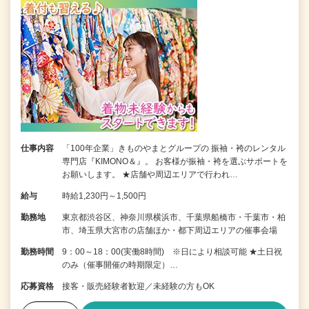
仕事内容
「100年企業」きものやまとグループの 振袖・袴のレンタル
専門店『KIMONO＆』。 お客様が振袖・袴を選ぶサポートを
お願いします。 ★店舗や周辺エリアで行われ…
給与
時給1,230円～1,500円
勤務地
東京都渋谷区、神奈川県横浜市、千葉県船橋市・千葉市・柏
市、埼玉県大宮市の店舗ほか・都下周辺エリアの催事会場
勤務時間
9：00～18：00(実働8時間) ※日により相談可能 ★土日祝
のみ（催事開催の時期限定）…
応募資格
接客・販売経験者歓迎／未経験の方もOK