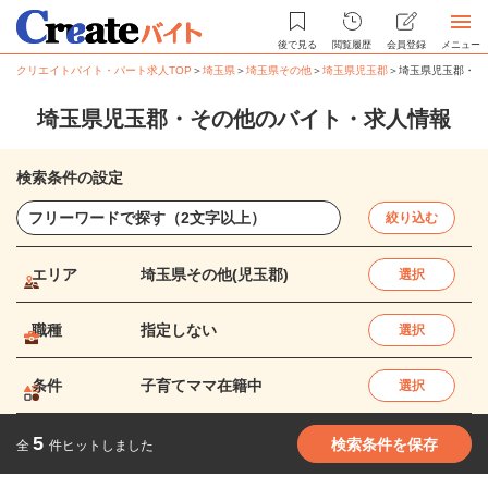
後で見る
閲覧履歴
会員登録
メニュー
クリエイトバイト・パート求人TOP
＞
埼玉県
＞
埼玉県その他
＞
埼玉県児玉郡
＞
埼玉県児玉郡・そ
埼玉県児玉郡・その他のバイト・求人情報
検索条件の設定
絞り込む
エリア
埼玉県その他(児玉郡)
選択
職種
指定しない
選択
条件
子育てママ在籍中
選択
5
検索条件を保存
全
件ヒットしました