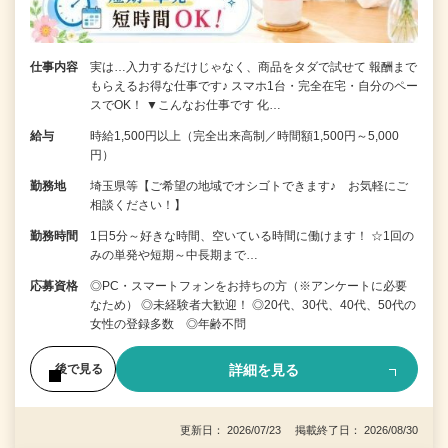
仕事内容
実は…入力するだけじゃなく、商品をタダで試せて 報酬まで
もらえるお得な仕事です♪ スマホ1台・完全在宅・自分のペー
スでOK！ ▼こんなお仕事です 化…
給与
時給1,500円以上（完全出来高制／時間額1,500円～5,000
円）
勤務地
埼玉県等【ご希望の地域でオシゴトできます♪ お気軽にご
相談ください！】
勤務時間
1日5分～好きな時間、空いている時間に働けます！ ☆1回の
みの単発や短期～中長期まで…
応募資格
◎PC・スマートフォンをお持ちの方（※アンケートに必要
なため） ◎未経験者大歓迎！ ◎20代、30代、40代、50代の
女性の登録多数 ◎年齢不問
詳細を見る
後で見る
更新日： 2026/07/23 掲載終了日： 2026/08/30