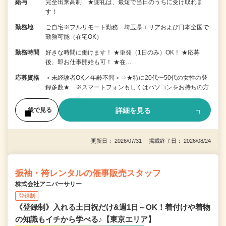
給与
完全出来高制 ★謝礼は、最短で当日のうちに受け取れま
す！
勤務地
ご自宅※フルリモート勤務 埼玉県エリアおよび日本全国で
勤務可能（在宅OK）
勤務時間
好きな時間に働けます！ ★単発（1日のみ）OK！ ★応募
後、即お仕事開始も可！ ★在…
応募資格
＜未経験者OK／年齢不問＞⇒★特に20代〜50代の女性の登
録多数★ ※スマートフォンもしくはパソコンをお持ちの方
詳細を見る
後で見る
更新日： 2026/07/31 掲載終了日： 2026/08/24
振袖・袴レンタルの催事販売スタッフ
株式会社アニバーサリー
登録制
《登録制》入れる土日祝だけ&週1日～OK！着付けや着物
の知識もイチから学べる♪【東京エリア】