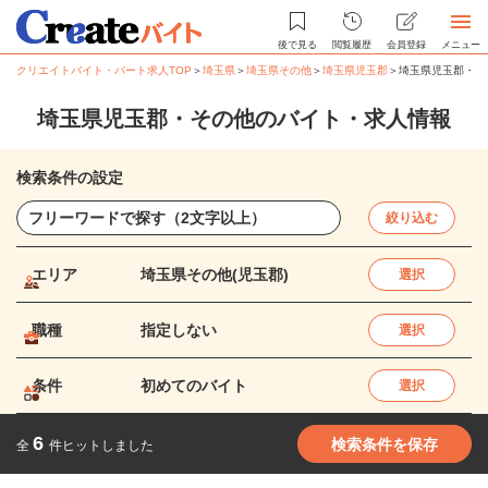
後で見る
閲覧履歴
会員登録
メニュー
クリエイトバイト・パート求人TOP
＞
埼玉県
＞
埼玉県その他
＞
埼玉県児玉郡
＞
埼玉県児玉郡・そ
埼玉県児玉郡・その他のバイト・求人情報
検索条件の設定
絞り込む
エリア
埼玉県その他(児玉郡)
選択
職種
指定しない
選択
条件
初めてのバイト
選択
6
検索条件を保存
全
件ヒットしました