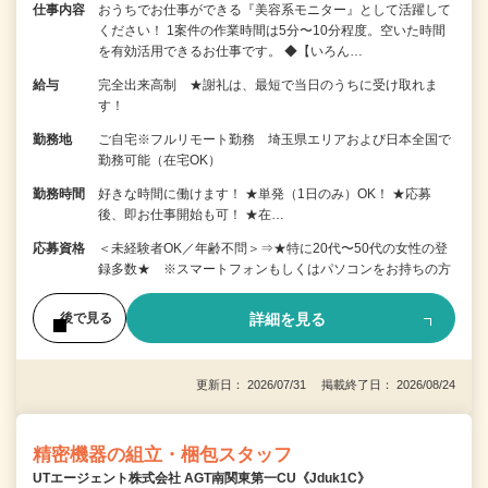
仕事内容
おうちでお仕事ができる『美容系モニター』として活躍して
ください！ 1案件の作業時間は5分〜10分程度。空いた時間
を有効活用できるお仕事です。 ◆【いろん…
給与
完全出来高制 ★謝礼は、最短で当日のうちに受け取れま
す！
勤務地
ご自宅※フルリモート勤務 埼玉県エリアおよび日本全国で
勤務可能（在宅OK）
勤務時間
好きな時間に働けます！ ★単発（1日のみ）OK！ ★応募
後、即お仕事開始も可！ ★在…
応募資格
＜未経験者OK／年齢不問＞⇒★特に20代〜50代の女性の登
録多数★ ※スマートフォンもしくはパソコンをお持ちの方
詳細を見る
後で見る
更新日： 2026/07/31 掲載終了日： 2026/08/24
精密機器の組立・梱包スタッフ
UTエージェント株式会社 AGT南関東第一CU《Jduk1C》