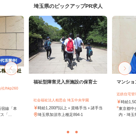
埼玉県のピックアップPR求人
福祉型障害児入所施設の保育士
マンショ
hkp260
近鉄住宅管
社会福祉法人相思会 埼玉中央学園
時給1,
時給1,200円以上＋資格手当＋諸手当
新宿線「本
東京都中
「...
埼玉県加須市上種足894-1
内・埼玉