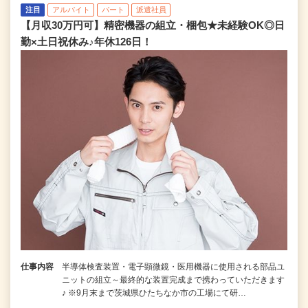
注目
アルバイト
パート
派遣社員
【月収30万円可】精密機器の組立・梱包★未経験OK◎日
勤×土日祝休み♪年休126日！
仕事内容
半導体検査装置・電子顕微鏡・医用機器に使用される部品ユ
ニットの組立～最終的な装置完成まで携わっていただきます
♪ ※9月末まで茨城県ひたちなか市の工場にて研…