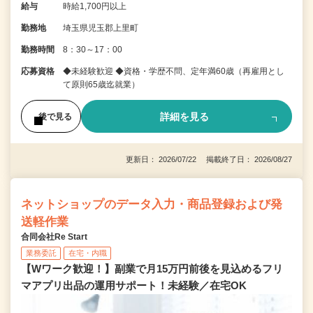
給与
時給1,700円以上
勤務地
埼玉県児玉郡上里町
勤務時間
8：30～17：00
応募資格
◆未経験歓迎 ◆資格・学歴不問、定年満60歳（再雇用とし
て原則65歳迄就業）
詳細を見る
後で見る
更新日： 2026/07/22 掲載終了日： 2026/08/27
ネットショップのデータ入力・商品登録および発
送軽作業
合同会社Re Start
業務委託
在宅・内職
【Wワーク歓迎！】副業で月15万円前後を見込めるフリ
マアプリ出品の運用サポート！未経験／在宅OK