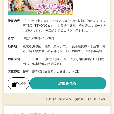
仕事内容
「100年企業」きものやまとグループの 振袖・袴のレンタル
専門店『KIMONO＆』。 お客様が振袖・袴を選ぶサポートを
お願いします。 ★店舗や周辺エリアで行われ…
給与
時給1,230円～1,500円
勤務地
東京都渋谷区、神奈川県横浜市、千葉県船橋市・千葉市・柏
市、埼玉県大宮市の店舗ほか・都下周辺エリアの催事会場
勤務時間
9：00～18：00(実働8時間) ※日により相談可能 ★土日祝
のみ（催事開催の時期限定）…
応募資格
接客・販売経験者歓迎／未経験の方もOK
詳細を見る
後で見る
更新日： 2026/03/27 掲載終了日： 2027/03/05