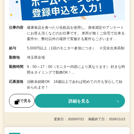
仕事内容
健康食品を食べたり化粧品を使用し、身体測定やアンケート
にお答え頂くなどのお仕事です。 来所が無くご自宅で出来る
案件や、弊社以外の場所で実施する案件もございます…
給与
5,000円以上（1回のモニター参加につき） ※完全出来高制
勤務地
埼玉県全域
勤務時間
9：00～17：00（モニター内容により異なります） 好きな時
間＆タイミングで勤務OK！…
応募資格
治験未経験OK 18歳以上であれば初めての方も安心して始
められます！
詳細を見る
後で見る
更新日： 2026/07/21 掲載終了日： 2026/11/13