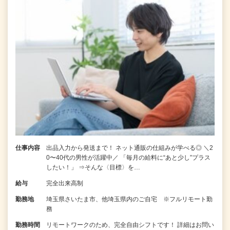
仕事内容
出品入力から発送まで！ ネット通販の仕組みが学べる◎ ＼2
0〜40代の男性が活躍中／ 「毎月の給料に“あと少し”プラス
したい！」 ⇒そんな〈目標〉を…
給与
完全出来高制
勤務地
埼玉県さいたま市、他埼玉県内のご自宅 ※フルリモート勤
務
勤務時間
リモートワークのため、完全自由シフトです！ 詳細はお問い