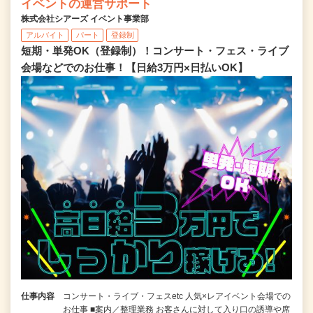
イベントの運営サポート
株式会社シアーズ イベント事業部
アルバイト
パート
登録制
短期・単発OK（登録制）！コンサート・フェス・ライブ
会場などでのお仕事！【日給3万円×日払いOK】
仕事内容
コンサート・ライブ・フェスetc 人気×レアイベント会場での
お仕事 ■案内／整理業務 お客さんに対して入り口の誘導や席