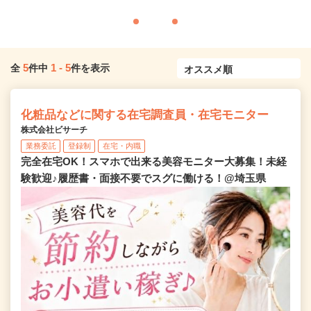
5
1
-
5
全
件中
件を表示
化粧品などに関する在宅調査員・在宅モニター
株式会社ビサーチ
業務委託
登録制
在宅・内職
完全在宅OK！スマホで出来る美容モニター大募集！未経
験歓迎♪履歴書・面接不要でスグに働ける！@埼玉県