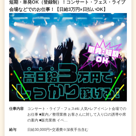
短期・単発OK（登録制）！コンサート・フェス・ライブ
会場などでのお仕事！【日給3万円×日払いOK】
仕事内容
コンサート・ライブ・フェスetc 人気×レアイベント会場での
お仕事 ■案内／整理業務 お客さんに対して入り口の誘導や席
の案内 ■販売業務 イベ…
給与
日給30,000円+交通費※深夜手当含む