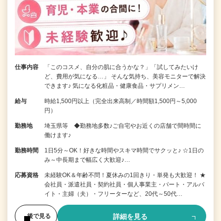
仕事内容
「このコスメ、自分の肌に合うかな？」「試してみたいけ
ど、費用が気になる…」 そんな気持ち、美容モニターで解決
できます♪ 気になる化粧品・健康食品・サプリメン…
給与
時給1,500円以上（完全出来高制／時間額1,500円～5,000
円）
勤務地
埼玉県等 ◆勤務地多数♪ご自宅やお近くの店舗で間時間に
働けます♪
勤務時間
1日5分～OK！好きな時間やスキマ時間でサクッと♪ ☆1日の
み～中長期まで幅広く大歓迎♪…
応募資格
未経験OK＆年齢不問！夏休みの1回きり・単発も大歓迎！ ★
会社員・派遣社員・契約社員・個人事業主・パート・アルバ
イト・主婦（夫）・フリーターなど、20代～50代…
詳細を見る
後で見る