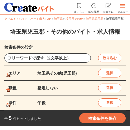
後で見る
閲覧履歴
会員登録
メニュー
クリエイトバイト・パート求人TOP
＞
埼玉県
＞
埼玉県その他
＞
埼玉県児玉郡
＞
埼玉県児玉郡・そ
埼玉県児玉郡・その他のバイト・求人情報
検索条件の設定
絞り込む
エリア
埼玉県その他(児玉郡)
選択
職種
指定しない
選択
条件
午後
選択
5
検索条件を保存
全
件ヒットしました