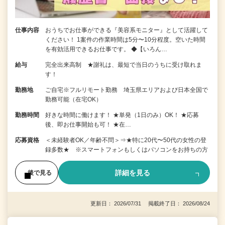
仕事内容
おうちでお仕事ができる『美容系モニター』として活躍して
ください！ 1案件の作業時間は5分〜10分程度。空いた時間
を有効活用できるお仕事です。 ◆【いろん…
給与
完全出来高制 ★謝礼は、最短で当日のうちに受け取れま
す！
勤務地
ご自宅※フルリモート勤務 埼玉県エリアおよび日本全国で
勤務可能（在宅OK）
勤務時間
好きな時間に働けます！ ★単発（1日のみ）OK！ ★応募
後、即お仕事開始も可！ ★在…
応募資格
＜未経験者OK／年齢不問＞⇒★特に20代〜50代の女性の登
録多数★ ※スマートフォンもしくはパソコンをお持ちの方
詳細を見る
後で見る
更新日： 2026/07/31 掲載終了日： 2026/08/24