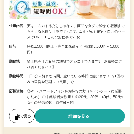
仕事内容
実は…入力するだけじゃなく、商品をタダで試せて 報酬まで
もらえるお得な仕事です♪ スマホ1台・完全在宅・自分のペー
スでOK！ ▼こんなお仕事です 化…
給与
時給1,500円以上（完全出来高制／時間額1,500円～5,000
円）
勤務地
埼玉県等【ご希望の地域でオシゴトできます♪ お気軽にご
相談ください！】
勤務時間
1日5分～好きな時間、空いている時間に働けます！ ☆1回の
みの単発や短期～中長期まで…
応募資格
◎PC・スマートフォンをお持ちの方（※アンケートに必要
なため） ◎未経験者大歓迎！ ◎20代、30代、40代、50代の
女性の登録多数 ◎年齢不問
詳細を見る
後で見る