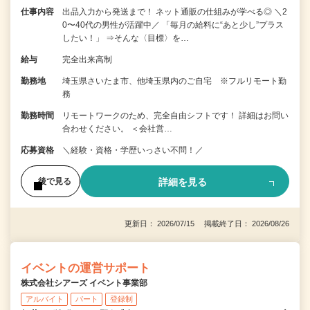
仕事内容
出品入力から発送まで！ ネット通販の仕組みが学べる◎ ＼2
0〜40代の男性が活躍中／ 「毎月の給料に“あと少し”プラス
したい！」 ⇒そんな〈目標〉を…
給与
完全出来高制
勤務地
埼玉県さいたま市、他埼玉県内のご自宅 ※フルリモート勤
務
勤務時間
リモートワークのため、完全自由シフトです！ 詳細はお問い
合わせください。 ＜会社営…
応募資格
＼経験・資格・学歴いっさい不問！／
詳細を見る
後で見る
更新日： 2026/07/15 掲載終了日： 2026/08/26
イベントの運営サポート
株式会社シアーズ イベント事業部
アルバイト
パート
登録制