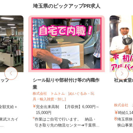
埼玉県のピックアップPR求人
タッフ
シール貼りや部材付け等の内職作
社員食堂
業
株式会社 トムトム [ぬいぐるみ・玩
具・輸入雑貨・卸し]
株式会社 
費全額支給＋
完全出来高制 【月収例】6,000円～
15,000円
時給1,1
（東武スカイ
作業はご自宅で行います。 納品・
埼玉県狭
..
引き取り先の物流センター➔千葉県...
狭山事業