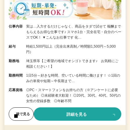
仕事内容
実は…入力するだけじゃなく、商品をタダで試せて 報酬まで
もらえるお得な仕事です♪ スマホ1台・完全在宅・自分のペー
スでOK！ ▼こんなお仕事です 化…
給与
時給1,500円以上（完全出来高制／時間額1,500円～5,000
円）
勤務地
埼玉県等【ご希望の地域でオシゴトできます♪ お気軽にご
相談ください！】
勤務時間
1日5分～好きな時間、空いている時間に働けます！ ☆1回の
みの単発や短期～中長期まで…
応募資格
◎PC・スマートフォンをお持ちの方（※アンケートに必要
なため） ◎未経験者大歓迎！ ◎20代、30代、40代、50代の
女性の登録多数 ◎年齢不問
詳細を見る
後で見る