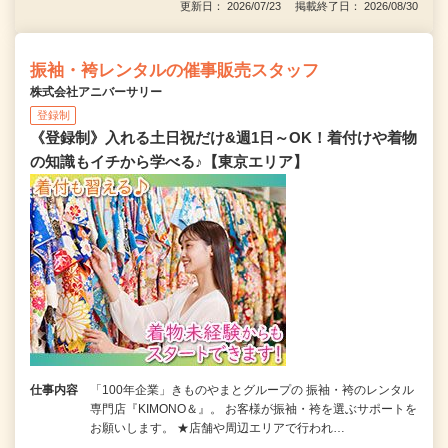
更新日： 2026/07/23 掲載終了日： 2026/08/30
振袖・袴レンタルの催事販売スタッフ
株式会社アニバーサリー
登録制
《登録制》入れる土日祝だけ&週1日～OK！着付けや着物
の知識もイチから学べる♪【東京エリア】
仕事内容
「100年企業」きものやまとグループの 振袖・袴のレンタル
専門店『KIMONO＆』。 お客様が振袖・袴を選ぶサポートを
お願いします。 ★店舗や周辺エリアで行われ…