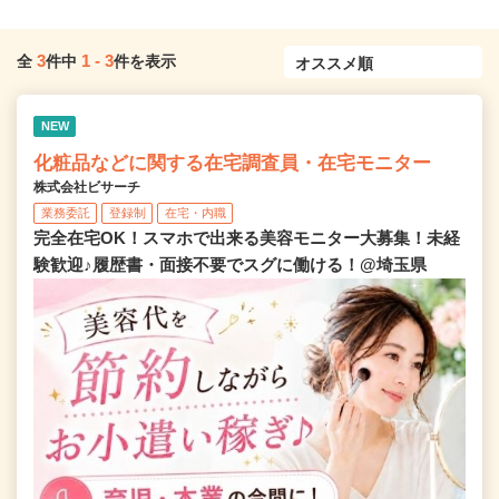
3
1
-
3
全
件中
件を表示
NEW
化粧品などに関する在宅調査員・在宅モニター
株式会社ビサーチ
業務委託
登録制
在宅・内職
完全在宅OK！スマホで出来る美容モニター大募集！未経
験歓迎♪履歴書・面接不要でスグに働ける！@埼玉県