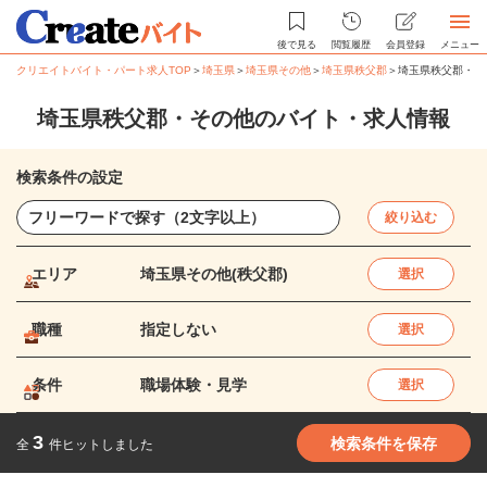
後で見る
閲覧履歴
会員登録
メニュー
クリエイトバイト・パート求人TOP
＞
埼玉県
＞
埼玉県その他
＞
埼玉県秩父郡
＞
埼玉県秩父郡・そ
埼玉県秩父郡・その他のバイト・求人情報
検索条件の設定
絞り込む
エリア
埼玉県その他(秩父郡)
選択
職種
指定しない
選択
条件
職場体験・見学
選択
3
検索条件を保存
全
件ヒットしました