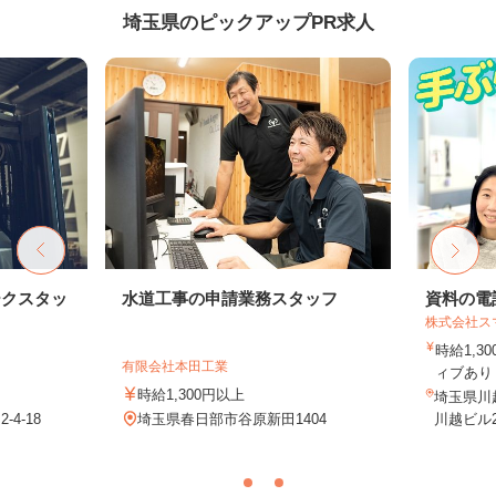
埼玉県のピックアップPR求人
ークスタッ
水道工事の申請業務スタッフ
資料の電
株式会社ス
時給1,3
有限会社本田工業
ィブあり 
時給1,300円以上
埼玉県川
4-18
埼玉県春日部市谷原新田1404
川越ビル2