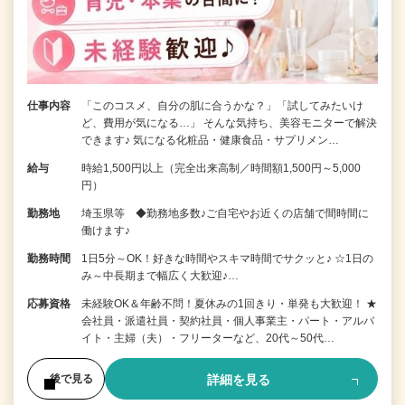
仕事内容
「このコスメ、自分の肌に合うかな？」「試してみたいけ
ど、費用が気になる…」 そんな気持ち、美容モニターで解決
できます♪ 気になる化粧品・健康食品・サプリメン…
給与
時給1,500円以上（完全出来高制／時間額1,500円～5,000
円）
勤務地
埼玉県等 ◆勤務地多数♪ご自宅やお近くの店舗で間時間に
働けます♪
勤務時間
1日5分～OK！好きな時間やスキマ時間でサクッと♪ ☆1日の
み～中長期まで幅広く大歓迎♪…
応募資格
未経験OK＆年齢不問！夏休みの1回きり・単発も大歓迎！ ★
会社員・派遣社員・契約社員・個人事業主・パート・アルバ
イト・主婦（夫）・フリーターなど、20代～50代…
詳細を見る
後で見る