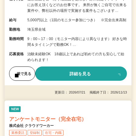
にお答え頂くなどのお仕事です。 来所が無くご自宅で出来る
案件や、弊社以外の場所で実施する案件もございます…
給与
5,000円以上（1回のモニター参加につき） ※完全出来高制
勤務地
埼玉県全域
勤務時間
9：00～17：00（モニター内容により異なります） 好きな時
間＆タイミングで勤務OK！…
応募資格
治験未経験OK 18歳以上であれば初めての方も安心して始
められます！
詳細を見る
後で見る
更新日： 2026/07/21 掲載終了日： 2026/11/13
NEW
アンケートモニター（完全在宅）
株式会社 クラウドワーカー
業務委託
登録制
在宅・内職