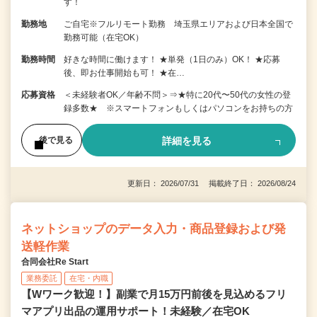
す！
勤務地
ご自宅※フルリモート勤務 埼玉県エリアおよび日本全国で
勤務可能（在宅OK）
勤務時間
好きな時間に働けます！ ★単発（1日のみ）OK！ ★応募
後、即お仕事開始も可！ ★在…
応募資格
＜未経験者OK／年齢不問＞⇒★特に20代〜50代の女性の登
録多数★ ※スマートフォンもしくはパソコンをお持ちの方
詳細を見る
後で見る
更新日： 2026/07/31 掲載終了日： 2026/08/24
ネットショップのデータ入力・商品登録および発
送軽作業
合同会社Re Start
業務委託
在宅・内職
【Wワーク歓迎！】副業で月15万円前後を見込めるフリ
マアプリ出品の運用サポート！未経験／在宅OK