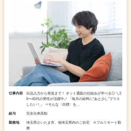
仕事内容
出品入力から発送まで！ ネット通販の仕組みが学べる◎ ＼2
0〜40代の男性が活躍中／ 「毎月の給料に“あと少し”プラス
したい！」 ⇒そんな〈目標〉を…
給与
完全出来高制
勤務地
埼玉県さいたま市、他埼玉県内のご自宅 ※フルリモート勤
務