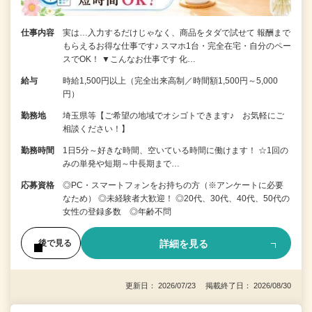
仕事内容
実は…入力するだけじゃなく、商品をタダで試せて 報酬まで
もらえるお得な仕事です♪ スマホ1台・完全在宅・自分のペー
スでOK！ ▼こんなお仕事です 化…
給与
時給1,500円以上（完全出来高制／時間額1,500円～5,000
円）
勤務地
埼玉県等【ご希望の地域でオシゴトできます♪ お気軽にご
相談ください！】
勤務時間
1日5分～好きな時間、空いている時間に働けます！ ☆1回の
みの単発や短期～中長期まで…
応募資格
◎PC・スマートフォンをお持ちの方（※アンケートに必要
なため） ◎未経験者大歓迎！ ◎20代、30代、40代、50代の
女性の登録多数 ◎年齢不問
詳細を見る
後で見る
更新日： 2026/07/23 掲載終了日： 2026/08/30