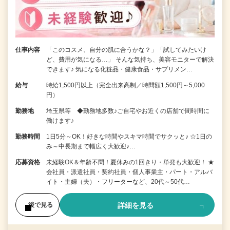
仕事内容
「このコスメ、自分の肌に合うかな？」「試してみたいけ
ど、費用が気になる…」 そんな気持ち、美容モニターで解決
できます♪ 気になる化粧品・健康食品・サプリメン…
給与
時給1,500円以上（完全出来高制／時間額1,500円～5,000
円）
勤務地
埼玉県等 ◆勤務地多数♪ご自宅やお近くの店舗で間時間に
働けます♪
勤務時間
1日5分～OK！好きな時間やスキマ時間でサクッと♪ ☆1日の
み～中長期まで幅広く大歓迎♪…
応募資格
未経験OK＆年齢不問！夏休みの1回きり・単発も大歓迎！ ★
会社員・派遣社員・契約社員・個人事業主・パート・アルバ
イト・主婦（夫）・フリーターなど、20代～50代…
詳細を見る
後で見る