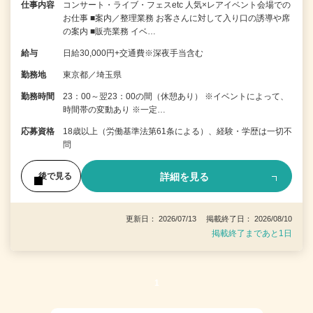
仕事内容
コンサート・ライブ・フェスetc 人気×レアイベント会場での
お仕事 ■案内／整理業務 お客さんに対して入り口の誘導や席
の案内 ■販売業務 イベ…
給与
日給30,000円+交通費※深夜手当含む
勤務地
東京都／埼玉県
勤務時間
23：00～翌23：00の間（休憩あり） ※イベントによって、
時間帯の変動あり ※一定…
応募資格
18歳以上（労働基準法第61条による）、経験・学歴は一切不
問
詳細を見る
後で見る
更新日： 2026/07/13 掲載終了日： 2026/08/10
掲載終了まであと1日
1