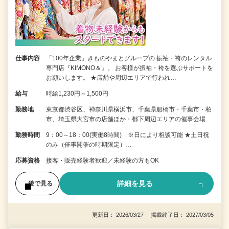
仕事内容
「100年企業」きものやまとグループの 振袖・袴のレンタル
専門店『KIMONO＆』。 お客様が振袖・袴を選ぶサポートを
お願いします。 ★店舗や周辺エリアで行われ…
給与
時給1,230円～1,500円
勤務地
東京都渋谷区、神奈川県横浜市、千葉県船橋市・千葉市・柏
市、埼玉県大宮市の店舗ほか・都下周辺エリアの催事会場
勤務時間
9：00～18：00(実働8時間) ※日により相談可能 ★土日祝
のみ（催事開催の時期限定）…
応募資格
接客・販売経験者歓迎／未経験の方もOK
詳細を見る
後で見る
更新日： 2026/03/27 掲載終了日： 2027/03/05