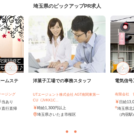
埼玉県のピックアップPR求人
ホームステ
洋菓子工場での事務スタッフ
電気信号
テージング
有限会社 
UTエージェント株式会社 AGT南関東第一
CU《JVKK1C...
＋手当あり
日給13,
時給1,300円以上
※直行直帰
埼玉県北
埼玉県さいたま市桜区
（内宿駅か