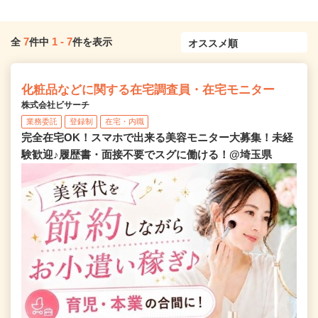
7
1
-
7
全
件中
件を表示
化粧品などに関する在宅調査員・在宅モニター
株式会社ビサーチ
業務委託
登録制
在宅・内職
完全在宅OK！スマホで出来る美容モニター大募集！未経
験歓迎♪履歴書・面接不要でスグに働ける！@埼玉県