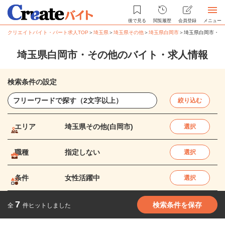
後で見る
閲覧履歴
会員登録
メニュー
クリエイトバイト・パート求人TOP
＞
埼玉県
＞
埼玉県その他
＞
埼玉県白岡市
＞
埼玉県白岡市・そ
埼玉県白岡市・その他のバイト・求人情報
検索条件の設定
絞り込む
エリア
埼玉県その他(白岡市)
選択
職種
指定しない
選択
条件
女性活躍中
選択
7
検索条件を保存
全
件ヒットしました