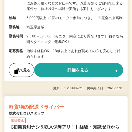
にお答え頂くなどのお仕事です。 来所が無くご自宅で出来る
案件や、弊社以外の場所で実施する案件もございます…
給与
5,000円以上（1回のモニター参加につき） ※完全出来高制
勤務地
埼玉県全域
勤務時間
9：00～17：00（モニター内容により異なります） 好きな時
間＆タイミングで勤務OK！…
応募資格
治験未経験OK 18歳以上であれば初めての方も安心して始
められます！
詳細を見る
後で見る
更新日： 2026/07/21 掲載終了日： 2026/11/13
軽貨物の配送ドライバー
株式会社ロジスタッフ
業務委託
【初期費用ナシ＆収入保障アリ！】経験・知識ゼロから