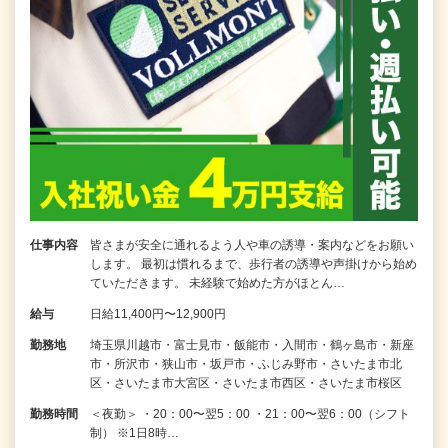
仕事内容
皆さまが安全に通れるよう人や車の誘導・案内などをお願い
します。 最初は慣れるまで、歩行者の誘導や声掛けから始め
ていただきます。 未経験で始めた方がほとん…
給与
日給11,400円〜12,900円
勤務地
埼玉県川越市・富士見市・飯能市・入間市・鶴ヶ島市・新座
市・所沢市・狭山市・坂戸市・ふじみ野市・さいたま市北
区・さいたま市大宮区・さいたま市西区・さいたま市桜区
勤務時間
＜夜勤＞ ・20：00〜翌5：00 ・21：00〜翌6：00（シフト
制） ※1日8時…