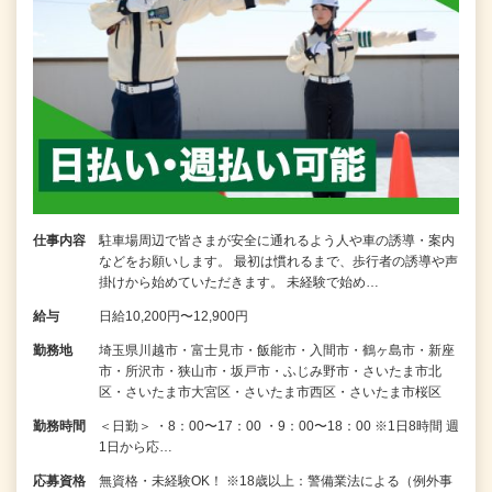
仕事内容
駐車場周辺で皆さまが安全に通れるよう人や車の誘導・案内
などをお願いします。 最初は慣れるまで、歩行者の誘導や声
掛けから始めていただきます。 未経験で始め…
給与
日給10,200円〜12,900円
勤務地
埼玉県川越市・富士見市・飯能市・入間市・鶴ヶ島市・新座
市・所沢市・狭山市・坂戸市・ふじみ野市・さいたま市北
区・さいたま市大宮区・さいたま市西区・さいたま市桜区
勤務時間
＜日勤＞ ・8：00〜17：00 ・9：00〜18：00 ※1日8時間 週
1日から応…
応募資格
無資格・未経験OK！ ※18歳以上：警備業法による（例外事