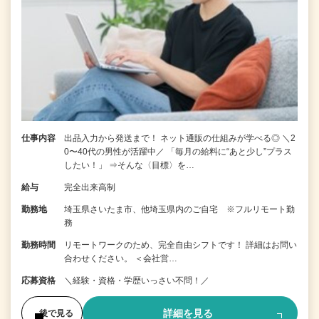
仕事内容
出品入力から発送まで！ ネット通販の仕組みが学べる◎ ＼2
0〜40代の男性が活躍中／ 「毎月の給料に“あと少し”プラス
したい！」 ⇒そんな〈目標〉を…
給与
完全出来高制
勤務地
埼玉県さいたま市、他埼玉県内のご自宅 ※フルリモート勤
務
勤務時間
リモートワークのため、完全自由シフトです！ 詳細はお問い
合わせください。 ＜会社営…
応募資格
＼経験・資格・学歴いっさい不問！／
詳細を見る
後で見る