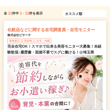
11
1
-
11
全
件中
件を表示
化粧品などに関する在宅調査員・在宅モニター
株式会社ビサーチ
業務委託
登録制
在宅・内職
完全在宅OK！スマホで出来る美容モニター大募集！未経
験歓迎♪履歴書・面接不要でスグに働ける！@埼玉県