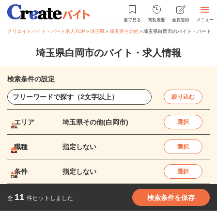
後で見る
閲覧履歴
会員登録
メニュー
クリエイトバイト・パート求人TOP
＞
埼玉県
＞
埼玉県その他
＞
埼玉県白岡市のバイト・パート求
埼玉県白岡市のバイト・求人情報
検索条件の設定
絞り込む
エリア
埼玉県その他(白岡市)
選択
職種
指定しない
選択
条件
指定しない
選択
11
検索条件を保存
全
件ヒットしました