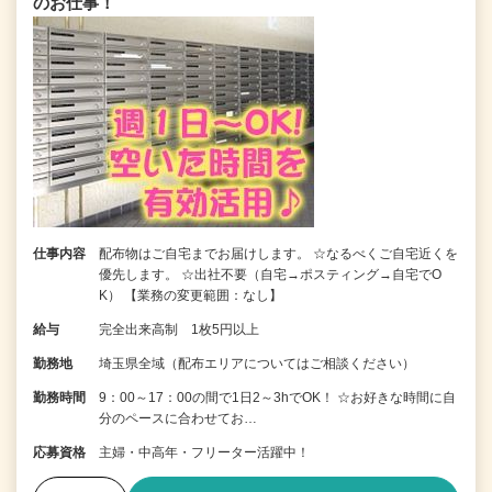
のお仕事！
仕事内容
配布物はご自宅までお届けします。 ☆なるべくご自宅近くを
優先します。 ☆出社不要（自宅→ポスティング→自宅でO
K） 【業務の変更範囲：なし】
給与
完全出来高制 1枚5円以上
勤務地
埼玉県全域（配布エリアについてはご相談ください）
勤務時間
9：00～17：00の間で1日2～3hでOK！ ☆お好きな時間に自
分のペースに合わせてお…
応募資格
主婦・中高年・フリーター活躍中！