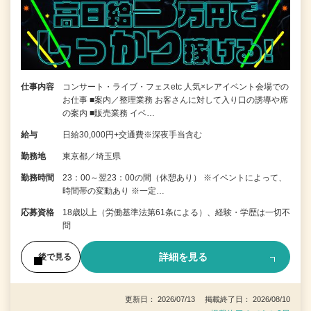
仕事内容
コンサート・ライブ・フェスetc 人気×レアイベント会場での
お仕事 ■案内／整理業務 お客さんに対して入り口の誘導や席
の案内 ■販売業務 イベ…
給与
日給30,000円+交通費※深夜手当含む
勤務地
東京都／埼玉県
勤務時間
23：00～翌23：00の間（休憩あり） ※イベントによって、
時間帯の変動あり ※一定…
応募資格
18歳以上（労働基準法第61条による）、経験・学歴は一切不
問
詳細を見る
後で見る
更新日： 2026/07/13 掲載終了日： 2026/08/10