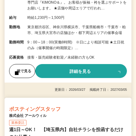
専門店『KIMONO＆』。 お客様が振袖・袴を選ぶサポートを
お願いします。 ★店舗や周辺エリアで行われ…
給与
時給1,230円～1,500円
勤務地
東京都渋谷区、神奈川県横浜市、千葉県船橋市・千葉市・柏
市、埼玉県大宮市の店舗ほか・都下周辺エリアの催事会場
勤務時間
9：00～18：00(実働8時間) ※日により相談可能 ★土日祝
のみ（催事開催の時期限定）…
応募資格
接客・販売経験者歓迎／未経験の方もOK
詳細を見る
後で見る
更新日： 2026/03/27 掲載終了日： 2027/03/05
ポスティングスタッフ
株式会社 アールウィル
業務委託
週1日～OK！ 【埼玉県内】自社チラシを投函するだけ