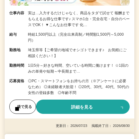
仕事内容
実は…入力するだけじゃなく、商品をタダで試せて 報酬まで
もらえるお得な仕事です♪ スマホ1台・完全在宅・自分のペー
スでOK！ ▼こんなお仕事です 化…
給与
時給1,500円以上（完全出来高制／時間額1,500円～5,000
円）
勤務地
埼玉県等【ご希望の地域でオシゴトできます♪ お気軽にご
相談ください！】
勤務時間
1日5分～好きな時間、空いている時間に働けます！ ☆1回の
みの単発や短期～中長期まで…
応募資格
◎PC・スマートフォンをお持ちの方（※アンケートに必要
なため） ◎未経験者大歓迎！ ◎20代、30代、40代、50代の
女性の登録多数 ◎年齢不問
詳細を見る
後で見る
更新日： 2026/07/23 掲載終了日： 2026/08/30