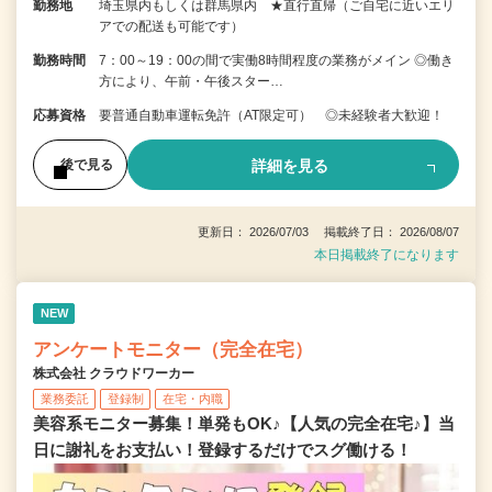
勤務地
埼玉県内もしくは群馬県内 ★直行直帰（ご自宅に近いエリ
アでの配送も可能です）
勤務時間
7：00～19：00の間で実働8時間程度の業務がメイン ◎働き
方により、午前・午後スター…
応募資格
要普通自動車運転免許（AT限定可） ◎未経験者大歓迎！
詳細を見る
後で見る
更新日： 2026/07/03 掲載終了日： 2026/08/07
本日掲載終了になります
NEW
アンケートモニター（完全在宅）
株式会社 クラウドワーカー
業務委託
登録制
在宅・内職
美容系モニター募集！単発もOK♪【人気の完全在宅♪】当
日に謝礼をお支払い！登録するだけでスグ働ける！