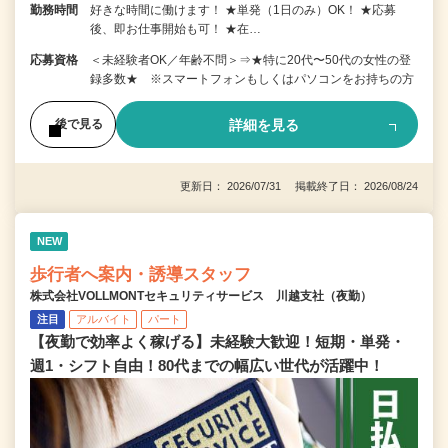
勤務時間
好きな時間に働けます！ ★単発（1日のみ）OK！ ★応募
後、即お仕事開始も可！ ★在…
応募資格
＜未経験者OK／年齢不問＞⇒★特に20代〜50代の女性の登
録多数★ ※スマートフォンもしくはパソコンをお持ちの方
詳細を見る
後で見る
更新日： 2026/07/31 掲載終了日： 2026/08/24
NEW
歩行者へ案内・誘導スタッフ
株式会社VOLLMONTセキュリティサービス 川越支社（夜勤）
注目
アルバイト
パート
【夜勤で効率よく稼げる】未経験大歓迎！短期・単発・
週1・シフト自由！80代までの幅広い世代が活躍中！