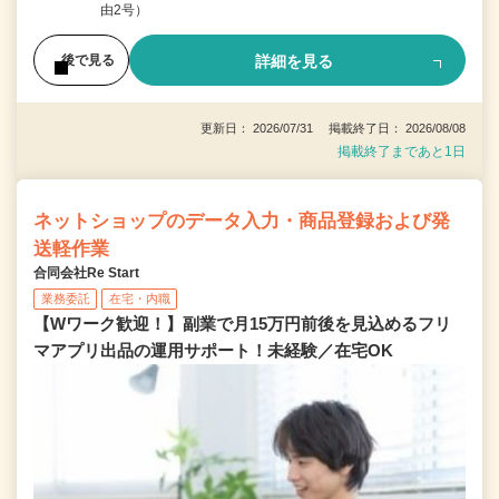
由2号）
詳細を見る
後で見る
更新日： 2026/07/31 掲載終了日： 2026/08/08
掲載終了まであと1日
ネットショップのデータ入力・商品登録および発
送軽作業
合同会社Re Start
業務委託
在宅・内職
【Wワーク歓迎！】副業で月15万円前後を見込めるフリ
マアプリ出品の運用サポート！未経験／在宅OK