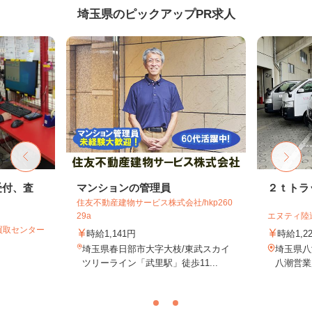
埼玉県のピックアップPR求人
受付、査
マンションの管理員
２ｔトラ
住友不動産建物サービス株式会社/hkp260
29a
エヌティ陸
買取センター
時給1,141円
時給1,2
埼玉県春日部市大字大枝/東武スカイ
埼玉県八潮
ツリーライン「武里駅」徒歩11...
八潮営業