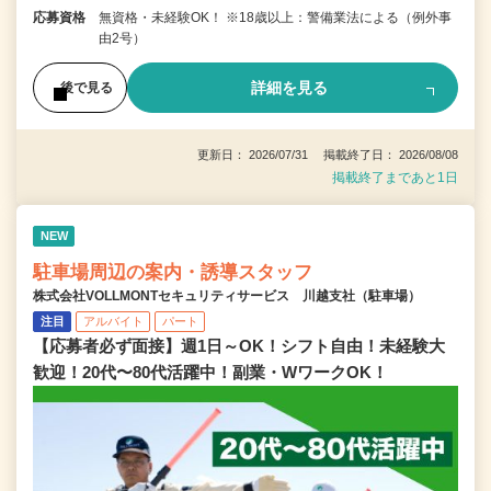
応募資格
無資格・未経験OK！ ※18歳以上：警備業法による（例外事
由2号）
詳細を見る
後で見る
更新日： 2026/07/31 掲載終了日： 2026/08/08
掲載終了まであと1日
NEW
駐車場周辺の案内・誘導スタッフ
株式会社VOLLMONTセキュリティサービス 川越支社（駐車場）
注目
アルバイト
パート
【応募者必ず面接】週1日～OK！シフト自由！未経験大
歓迎！20代〜80代活躍中！副業・WワークOK！