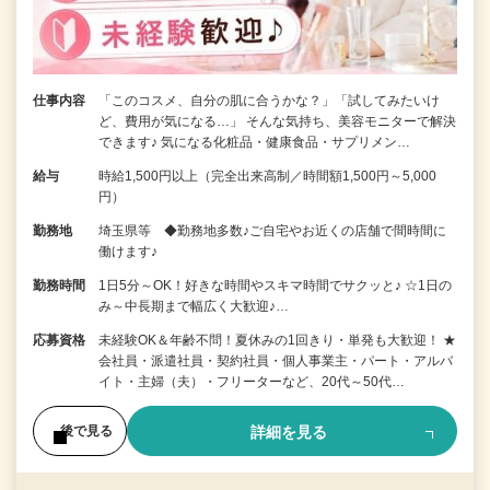
仕事内容
「このコスメ、自分の肌に合うかな？」「試してみたいけ
ど、費用が気になる…」 そんな気持ち、美容モニターで解決
できます♪ 気になる化粧品・健康食品・サプリメン…
給与
時給1,500円以上（完全出来高制／時間額1,500円～5,000
円）
勤務地
埼玉県等 ◆勤務地多数♪ご自宅やお近くの店舗で間時間に
働けます♪
勤務時間
1日5分～OK！好きな時間やスキマ時間でサクッと♪ ☆1日の
み～中長期まで幅広く大歓迎♪…
応募資格
未経験OK＆年齢不問！夏休みの1回きり・単発も大歓迎！ ★
会社員・派遣社員・契約社員・個人事業主・パート・アルバ
イト・主婦（夫）・フリーターなど、20代～50代…
詳細を見る
後で見る