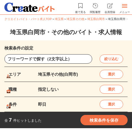
後で見る
閲覧履歴
会員登録
メニュー
クリエイトバイト・パート求人TOP
＞
埼玉県
＞
埼玉県その他
＞
埼玉県白岡市
＞
埼玉県白岡市・そ
埼玉県白岡市・その他のバイト・求人情報
検索条件の設定
絞り込む
エリア
埼玉県その他(白岡市)
選択
職種
指定しない
選択
条件
即日
選択
7
検索条件を保存
全
件ヒットしました