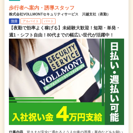
歩行者へ案内・誘導スタッフ
株式会社VOLLMONTセキュリティサービス 川越支社（夜勤）
注目
アルバイト
パート
【夜勤で効率よく稼げる】未経験大歓迎！短期・単発・
週1・シフト自由！80代までの幅広い世代が活躍中！
仕事内容
皆さまが安全に通れるよう人や車の誘導・案内などをお願い