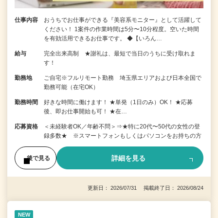
仕事内容
おうちでお仕事ができる『美容系モニター』として活躍して
ください！ 1案件の作業時間は5分〜10分程度。空いた時間
を有効活用できるお仕事です。 ◆【いろん…
給与
完全出来高制 ★謝礼は、最短で当日のうちに受け取れま
す！
勤務地
ご自宅※フルリモート勤務 埼玉県エリアおよび日本全国で
勤務可能（在宅OK）
勤務時間
好きな時間に働けます！ ★単発（1日のみ）OK！ ★応募
後、即お仕事開始も可！ ★在…
応募資格
＜未経験者OK／年齢不問＞⇒★特に20代〜50代の女性の登
録多数★ ※スマートフォンもしくはパソコンをお持ちの方
詳細を見る
後で見る
更新日： 2026/07/31 掲載終了日： 2026/08/24
NEW