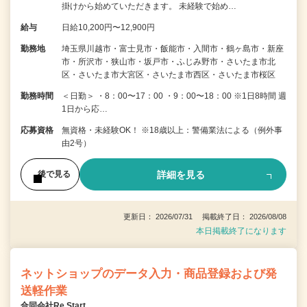
掛けから始めていただきます。 未経験で始め…
給与
日給10,200円〜12,900円
勤務地
埼玉県川越市・富士見市・飯能市・入間市・鶴ヶ島市・新座
市・所沢市・狭山市・坂戸市・ふじみ野市・さいたま市北
区・さいたま市大宮区・さいたま市西区・さいたま市桜区
勤務時間
＜日勤＞ ・8：00〜17：00 ・9：00〜18：00 ※1日8時間 週
1日から応…
応募資格
無資格・未経験OK！ ※18歳以上：警備業法による（例外事
由2号）
詳細を見る
後で見る
更新日： 2026/07/31 掲載終了日： 2026/08/08
本日掲載終了になります
ネットショップのデータ入力・商品登録および発
送軽作業
合同会社Re Start