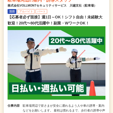
駐車場周辺の案内・誘導スタッフ
株式会社VOLLMONTセキュリティサービス 川越支社（駐車場）
注目
アルバイト
パート
【応募者必ず面接】週1日～OK！シフト自由！未経験大
歓迎！20代〜80代活躍中！副業・WワークOK！
仕事内容
駐車場周辺で皆さまが安全に通れるよう人や車の誘導・案内
などをお願いします。 最初は慣れるまで、歩行者の誘導や声