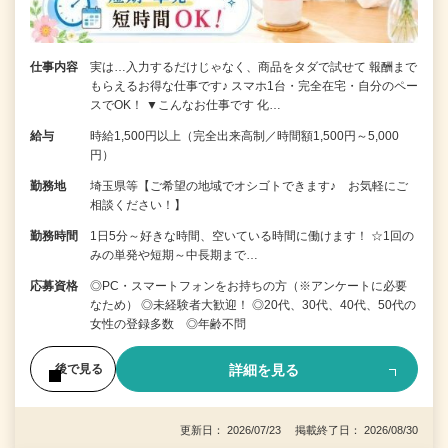
仕事内容
実は…入力するだけじゃなく、商品をタダで試せて 報酬まで
もらえるお得な仕事です♪ スマホ1台・完全在宅・自分のペー
スでOK！ ▼こんなお仕事です 化…
給与
時給1,500円以上（完全出来高制／時間額1,500円～5,000
円）
勤務地
埼玉県等【ご希望の地域でオシゴトできます♪ お気軽にご
相談ください！】
勤務時間
1日5分～好きな時間、空いている時間に働けます！ ☆1回の
みの単発や短期～中長期まで…
応募資格
◎PC・スマートフォンをお持ちの方（※アンケートに必要
なため） ◎未経験者大歓迎！ ◎20代、30代、40代、50代の
女性の登録多数 ◎年齢不問
詳細を見る
後で見る
更新日： 2026/07/23 掲載終了日： 2026/08/30