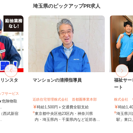
埼玉県のピックアップPR求人
ソリンスタ
マンションの清掃指導員
福祉サー
ート
ルフサービス
近鉄住宅管理株式会社 首都圏事業本部
株式会社 
 ★危険物取
.
時給1,500円＋交通費全額支給
時給1,4
4（西武新宿
東京都中央区他23区内・神奈川県
埼玉県川口
.
内・埼玉県内・千葉県内など近郊各...
駅」東口／