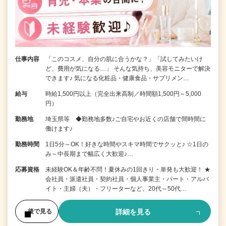
仕事内容
「このコスメ、自分の肌に合うかな？」「試してみたいけ
ど、費用が気になる…」 そんな気持ち、美容モニターで解決
できます♪ 気になる化粧品・健康食品・サプリメン…
給与
時給1,500円以上（完全出来高制／時間額1,500円～5,000
円）
勤務地
埼玉県等 ◆勤務地多数♪ご自宅やお近くの店舗で間時間に
働けます♪
勤務時間
1日5分～OK！好きな時間やスキマ時間でサクッと♪ ☆1日の
み～中長期まで幅広く大歓迎♪…
応募資格
未経験OK＆年齢不問！夏休みの1回きり・単発も大歓迎！ ★
会社員・派遣社員・契約社員・個人事業主・パート・アルバ
イト・主婦（夫）・フリーターなど、20代～50代…
詳細を見る
後で見る