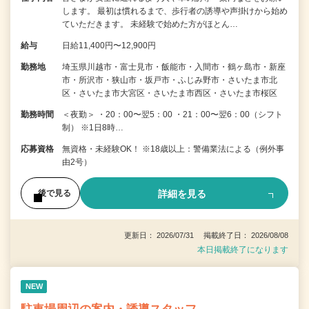
します。 最初は慣れるまで、歩行者の誘導や声掛けから始め
ていただきます。 未経験で始めた方がほとん…
給与
日給11,400円〜12,900円
勤務地
埼玉県川越市・富士見市・飯能市・入間市・鶴ヶ島市・新座
市・所沢市・狭山市・坂戸市・ふじみ野市・さいたま市北
区・さいたま市大宮区・さいたま市西区・さいたま市桜区
勤務時間
＜夜勤＞ ・20：00〜翌5：00 ・21：00〜翌6：00（シフト
制） ※1日8時…
応募資格
無資格・未経験OK！ ※18歳以上：警備業法による（例外事
由2号）
詳細を見る
後で見る
更新日： 2026/07/31 掲載終了日： 2026/08/08
本日掲載終了になります
NEW