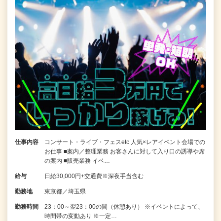
仕事内容
コンサート・ライブ・フェスetc 人気×レアイベント会場での
お仕事 ■案内／整理業務 お客さんに対して入り口の誘導や席
の案内 ■販売業務 イベ…
給与
日給30,000円+交通費※深夜手当含む
勤務地
東京都／埼玉県
勤務時間
23：00～翌23：00の間（休憩あり） ※イベントによって、
時間帯の変動あり ※一定…