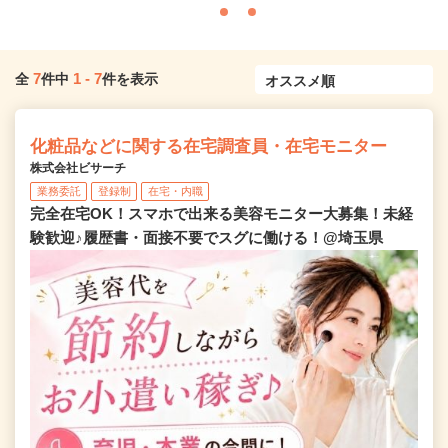
7
1
-
7
全
件中
件を表示
化粧品などに関する在宅調査員・在宅モニター
株式会社ビサーチ
業務委託
登録制
在宅・内職
完全在宅OK！スマホで出来る美容モニター大募集！未経
験歓迎♪履歴書・面接不要でスグに働ける！@埼玉県