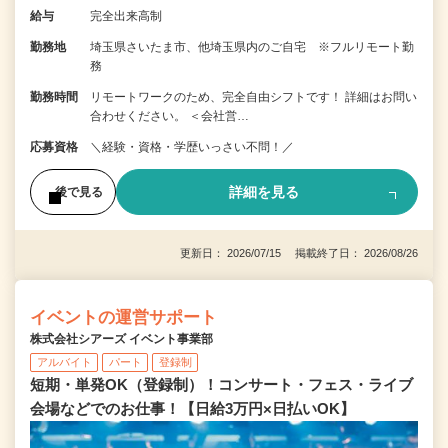
給与
完全出来高制
勤務地
埼玉県さいたま市、他埼玉県内のご自宅 ※フルリモート勤
務
勤務時間
リモートワークのため、完全自由シフトです！ 詳細はお問い
合わせください。 ＜会社営…
応募資格
＼経験・資格・学歴いっさい不問！／
詳細を見る
後で見る
更新日： 2026/07/15 掲載終了日： 2026/08/26
イベントの運営サポート
株式会社シアーズ イベント事業部
アルバイト
パート
登録制
短期・単発OK（登録制）！コンサート・フェス・ライブ
会場などでのお仕事！【日給3万円×日払いOK】