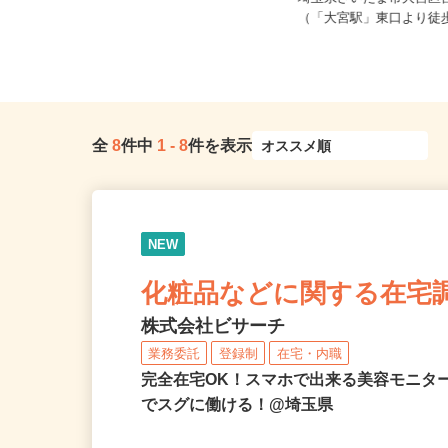
埼玉県川越市藤倉2-18-18（ひかりの
埼玉県さいたま市大宮区宮
子認定こども園）※西武新...
（「大宮駅」東口より徒
全
8
件中
1
-
8
件を表示
NEW
化粧品などに関する在宅
株式会社ビサーチ
業務委託
登録制
在宅・内職
完全在宅OK！スマホで出来る美容モニタ
でスグに働ける！@埼玉県