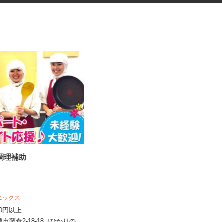
の調理補助
振袖・袴レンタル、フォトスタ
ジオの運営スタッ...
KIMONO＆ 大宮店／株式会社アニバーサ
リー
 ニックス
時給1,120円～1,200円以上＋別途手
,150円以上
当 ※昇給あり