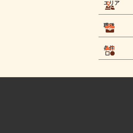
エリア
職種
条件