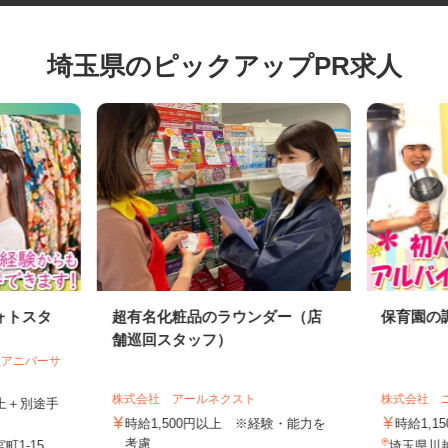
埼玉県のピックアップPR求人
ォトスタ
超有名化粧品のラウンダー（店
保育園
舗巡回スタッフ）
会社アニバーサ
株式会社 アールネクスト
株式会社
円以上＋別途手
時給1,500円以上 ※経験・能力を
時給1