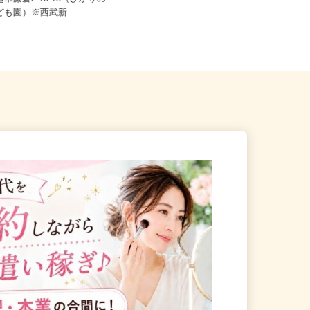
越市藤倉2-18-18（ひかりの
埼玉県さいたま市大宮区宮町1-15
こども園）※西武新...
（「大宮駅」東口より徒歩3分）