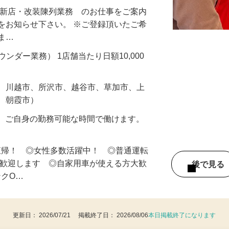
・新店・改装陳列業務 のお仕事をご案内
をお知らせ下さい。 ※ご登録頂いたご希
しま…
ラウンダー業務） 1店舗当たり日額10,000
市、川越市、所沢市、越谷市、草加市、上
市、朝霞市）
の内、ご自身の勤務可能な時間で働けます。
直帰！ ◎女性多数活躍中！ ◎普通運転
は歓迎します ◎自家用車が使える方大歓
後で見
ンクO…