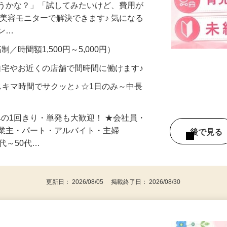
合うかな？」「試してみたいけど、費用が
、美容モニターで解決できます♪ 気になる
メン…
制／時間額1,500円～5,000円）
自宅やお近くの店舗で間時間に働けます♪
スキマ時間でサクッと♪ ☆1日のみ～中長
みの1回きり・単発も大歓迎！ ★会社員・
事業主・パート・アルバイト・主婦
後で見
代～50代…
更新日： 2026/08/05 掲載終了日： 2026/08/30