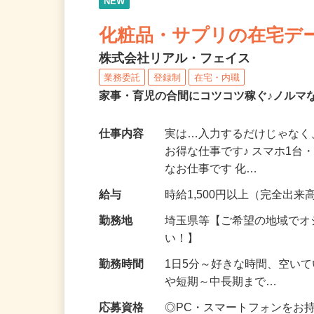
NEW
化粧品・サプリの在宅デ
株式会社リアル・フェイス
業務委託
登録制
在宅・内職
家事・育児の合間にコツコツ稼ぐ♪ノルマ
仕事内容
実は…入力するだけじゃなく
お得な仕事です♪ スマホ1台
なお仕事です 化…
給与
時給1,500円以上（完全出来高
勤務地
埼玉県等【ご希望の地域でオ
い！】
勤務時間
1日5分～好きな時間、空い
や短期～中長期まで…