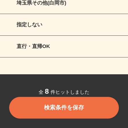
埼玉県その他(白岡市)
指定しない
直行・直帰OK
8
全
件ヒットしました
検索条件を保存