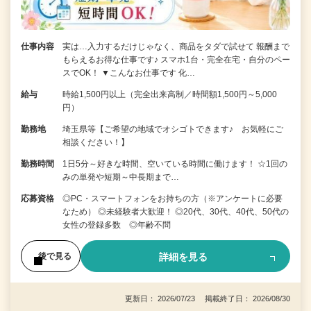
仕事内容
実は…入力するだけじゃなく、商品をタダで試せて 報酬まで
もらえるお得な仕事です♪ スマホ1台・完全在宅・自分のペー
スでOK！ ▼こんなお仕事です 化…
給与
時給1,500円以上（完全出来高制／時間額1,500円～5,000
円）
勤務地
埼玉県等【ご希望の地域でオシゴトできます♪ お気軽にご
相談ください！】
勤務時間
1日5分～好きな時間、空いている時間に働けます！ ☆1回の
みの単発や短期～中長期まで…
応募資格
◎PC・スマートフォンをお持ちの方（※アンケートに必要
なため） ◎未経験者大歓迎！ ◎20代、30代、40代、50代の
女性の登録多数 ◎年齢不問
詳細を見る
後で見る
更新日： 2026/07/23 掲載終了日： 2026/08/30