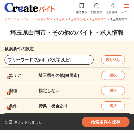
後で見る
閲覧履歴
会員登録
メニュー
クリエイトバイト・パート求人TOP
＞
埼玉県
＞
埼玉県その他
＞
埼玉県白岡市
＞
埼玉県白岡市・そ
埼玉県白岡市・その他のバイト・求人情報
検索条件の設定
絞り込む
エリア
埼玉県その他(白岡市)
選択
職種
指定しない
選択
条件
特典・祝金あり
選択
2
検索条件を保存
全
件ヒットしました