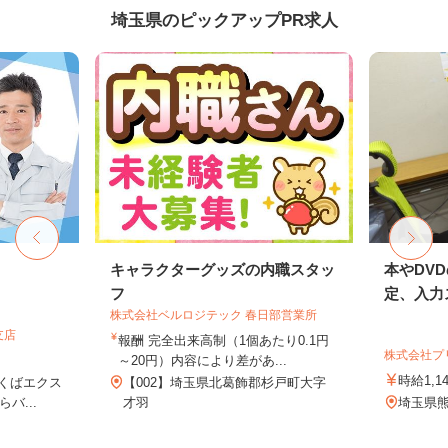
埼玉県のピックアップPR求人
キャラクターグッズの内職スタッ
本やDV
フ
定、入力ス
株式会社ベルロジテック 春日部営業所
支店
報酬 完全出来高制（1個あたり0.1円
株式会社プ
～20円）内容により差があ...
時給1,1
つくばエクス
【002】埼玉県北葛飾郡杉戸町大字
バ...
才羽
埼玉県熊