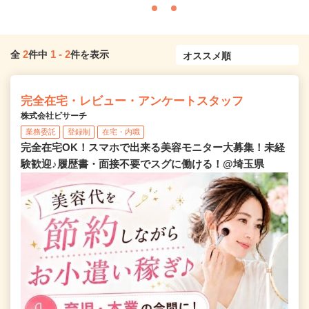
2
1
-
2
全
件中
件を表示
完全在宅・レビュー・アンケートスタッフ
株式会社ビサーチ
業務委託
登録制
在宅・内職
完全在宅OK！スマホで出来る美容モニター大募集！未経
験歓迎♪履歴書・面接不要でスグに働ける！@埼玉県