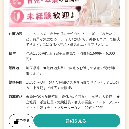
仕事内容
「このコスメ、自分の肌に合うかな？」「試してみたいけ
ど、費用が気になる…」 そんな気持ち、美容モニターで解決
できます♪ 気になる化粧品・健康食品・サプリメン…
給与
時給1,500円以上（完全出来高制／時間額1,500円～5,000
円）
勤務地
埼玉県等 ◆勤務地多数♪ご自宅やお近くの店舗で間時間に
働けます♪
勤務時間
1日5分～OK！好きな時間やスキマ時間でサクッと♪ ☆1日の
み～中長期まで幅広く大歓迎♪…
応募資格
未経験OK＆年齢不問！夏休みの1回きり・単発も大歓迎！ ★
会社員・派遣社員・契約社員・個人事業主・パート・アルバ
イト・主婦（夫）・フリーターなど、20代～50代…
詳細を見る
後で見る