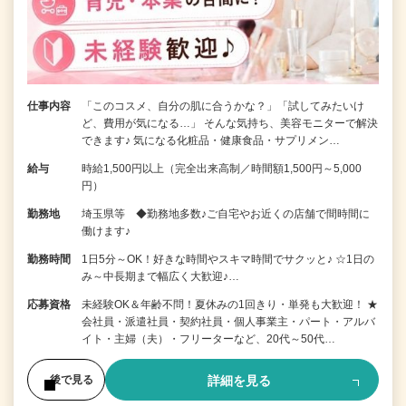
仕事内容
「このコスメ、自分の肌に合うかな？」「試してみたいけ
ど、費用が気になる…」 そんな気持ち、美容モニターで解決
できます♪ 気になる化粧品・健康食品・サプリメン…
給与
時給1,500円以上（完全出来高制／時間額1,500円～5,000
円）
勤務地
埼玉県等 ◆勤務地多数♪ご自宅やお近くの店舗で間時間に
働けます♪
勤務時間
1日5分～OK！好きな時間やスキマ時間でサクッと♪ ☆1日の
み～中長期まで幅広く大歓迎♪…
応募資格
未経験OK＆年齢不問！夏休みの1回きり・単発も大歓迎！ ★
会社員・派遣社員・契約社員・個人事業主・パート・アルバ
イト・主婦（夫）・フリーターなど、20代～50代…
詳細を見る
後で見る