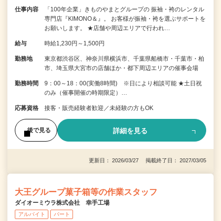
仕事内容
「100年企業」きものやまとグループの 振袖・袴のレンタル
専門店『KIMONO＆』。 お客様が振袖・袴を選ぶサポートを
お願いします。 ★店舗や周辺エリアで行われ…
給与
時給1,230円～1,500円
勤務地
東京都渋谷区、神奈川県横浜市、千葉県船橋市・千葉市・柏
市、埼玉県大宮市の店舗ほか・都下周辺エリアの催事会場
勤務時間
9：00～18：00(実働8時間) ※日により相談可能 ★土日祝
のみ（催事開催の時期限定）…
応募資格
接客・販売経験者歓迎／未経験の方もOK
詳細を見る
後で見る
更新日： 2026/03/27 掲載終了日： 2027/03/05
大王グループ菓子箱等の作業スタッフ
ダイオーミウラ株式会社 幸手工場
アルバイト
パート