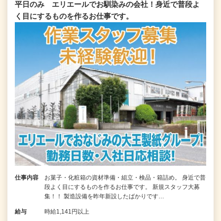
平日のみ エリエールでお馴染みの会社！身近で普段よ
く目にするものを作るお仕事です。
仕事内容
お菓子・化粧箱の資材準備・組立・検品・箱詰め。 身近で普
段よく目にするものを作るお仕事です。 新規スタッフ大募
集！！ 製造設備を昨年新設したばかりです…
給与
時給1,141円以上