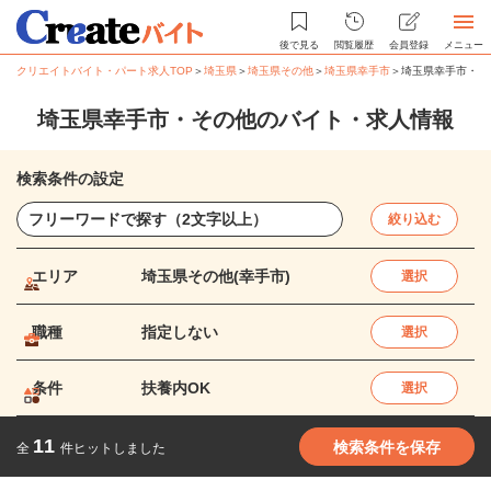
後で見る
閲覧履歴
会員登録
メニュー
クリエイトバイト・パート求人TOP
＞
埼玉県
＞
埼玉県その他
＞
埼玉県幸手市
＞
埼玉県幸手市・そ
埼玉県幸手市・その他のバイト・求人情報
検索条件の設定
絞り込む
エリア
埼玉県その他(幸手市)
選択
職種
指定しない
選択
条件
扶養内OK
選択
11
検索条件を保存
全
件ヒットしました