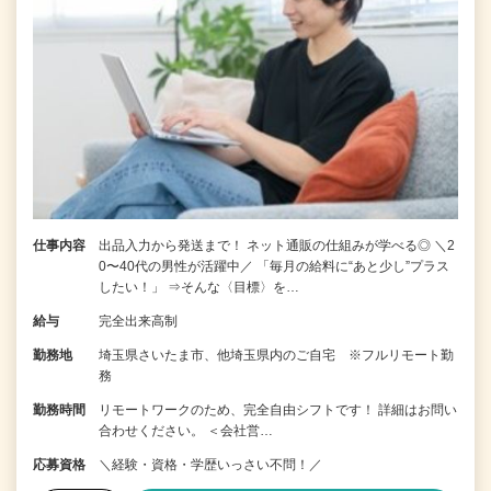
仕事内容
出品入力から発送まで！ ネット通販の仕組みが学べる◎ ＼2
0〜40代の男性が活躍中／ 「毎月の給料に“あと少し”プラス
したい！」 ⇒そんな〈目標〉を…
給与
完全出来高制
勤務地
埼玉県さいたま市、他埼玉県内のご自宅 ※フルリモート勤
務
勤務時間
リモートワークのため、完全自由シフトです！ 詳細はお問い
合わせください。 ＜会社営…
応募資格
＼経験・資格・学歴いっさい不問！／