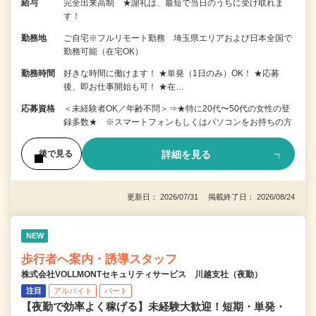
給与
完全出来高制 ★謝礼は、最短で当日のうちに受け取れま
す！
勤務地
ご自宅※フルリモート勤務 埼玉県エリアおよび日本全国で
勤務可能（在宅OK）
勤務時間
好きな時間に働けます！ ★単発（1日のみ）OK！ ★応募
後、即お仕事開始も可！ ★在…
応募資格
＜未経験者OK／年齢不問＞⇒★特に20代〜50代の女性の登
録多数★ ※スマートフォンもしくはパソコンをお持ちの方
詳細を見る
後で見る
更新日： 2026/07/31 掲載終了日： 2026/08/24
NEW
歩行者へ案内・誘導スタッフ
株式会社VOLLMONTセキュリティサービス 川越支社（夜勤）
注目
アルバイト
パート
【夜勤で効率よく稼げる】未経験大歓迎！短期・単発・