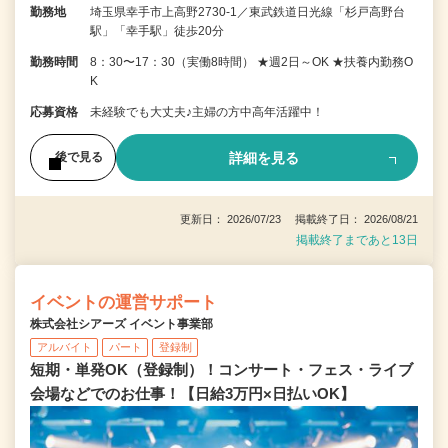
勤務地
埼玉県幸手市上高野2730-1／東武鉄道日光線「杉戸高野台
駅」「幸手駅」徒歩20分
勤務時間
8：30〜17：30（実働8時間） ★週2日～OK ★扶養内勤務O
K
応募資格
未経験でも大丈夫♪主婦の方中高年活躍中！
詳細を見る
後で見る
更新日： 2026/07/23 掲載終了日： 2026/08/21
掲載終了まであと13日
イベントの運営サポート
株式会社シアーズ イベント事業部
アルバイト
パート
登録制
短期・単発OK（登録制）！コンサート・フェス・ライブ
会場などでのお仕事！【日給3万円×日払いOK】