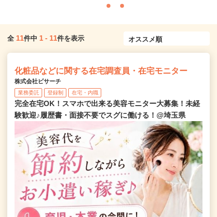
11
1
-
11
全
件中
件を表示
化粧品などに関する在宅調査員・在宅モニター
株式会社ビサーチ
業務委託
登録制
在宅・内職
完全在宅OK！スマホで出来る美容モニター大募集！未経
験歓迎♪履歴書・面接不要でスグに働ける！@埼玉県