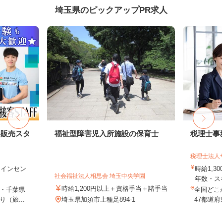
埼玉県のピックアップPR求人
客販売スタ
福祉型障害児入所施設の保育士
税理士事
税理士法人
円＋インセン
時給1,3
社会福祉法人相思会 埼玉中央学園
年数・ス
時給1,200円以上＋資格手当＋諸手当
・千葉県
全国どこ
（旅...
埼玉県加須市上種足894-1
47都道