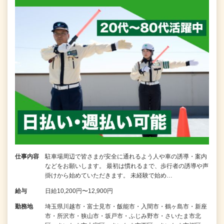
仕事内容
駐車場周辺で皆さまが安全に通れるよう人や車の誘導・案内
などをお願いします。 最初は慣れるまで、歩行者の誘導や声
掛けから始めていただきます。 未経験で始め…
給与
日給10,200円〜12,900円
勤務地
埼玉県川越市・富士見市・飯能市・入間市・鶴ヶ島市・新座
市・所沢市・狭山市・坂戸市・ふじみ野市・さいたま市北