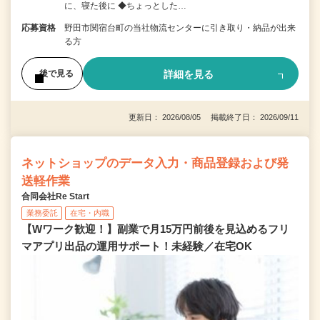
に、寝た後に ◆ちょっとした…
応募資格
野田市関宿台町の当社物流センターに引き取り・納品が出来
る方
詳細を見る
後で見る
更新日： 2026/08/05 掲載終了日： 2026/09/11
ネットショップのデータ入力・商品登録および発
送軽作業
合同会社Re Start
業務委託
在宅・内職
【Wワーク歓迎！】副業で月15万円前後を見込めるフリ
マアプリ出品の運用サポート！未経験／在宅OK