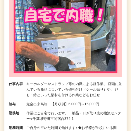
仕事内容
キーホルダーやストラップ等の内職による軽作業。 店頭に並
んでいる商品についている値札付け（シール貼り）や、 ひ
も・鈴といった部材を付ける作業などをお任せ…
給与
完全出来高制 【月収例】6,000円～15,000円
勤務地
作業はご自宅で行います。 納品・引き取り先の物流センタ
ー➔千葉県野田市関宿台374-1
勤務時間
ご自身の空いた時間で働けます♪ ◆お子様が学校にいる間