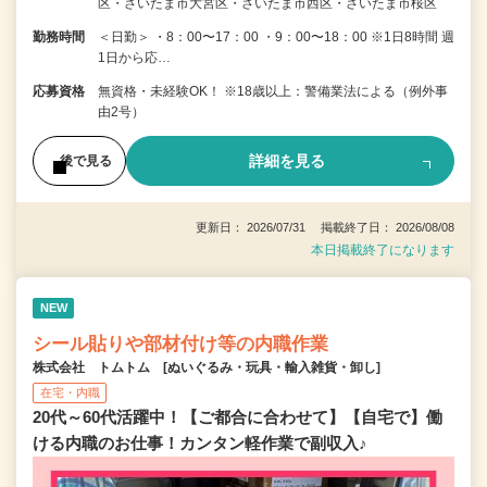
区・さいたま市大宮区・さいたま市西区・さいたま市桜区
勤務時間
＜日勤＞ ・8：00〜17：00 ・9：00〜18：00 ※1日8時間 週
1日から応…
応募資格
無資格・未経験OK！ ※18歳以上：警備業法による（例外事
由2号）
詳細を見る
後で見る
更新日： 2026/07/31 掲載終了日： 2026/08/08
本日掲載終了になります
NEW
シール貼りや部材付け等の内職作業
株式会社 トムトム [ぬいぐるみ・玩具・輸入雑貨・卸し]
在宅・内職
20代～60代活躍中！【ご都合に合わせて】【自宅で】働
ける内職のお仕事！カンタン軽作業で副収入♪