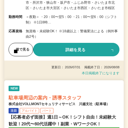
市・所沢市・狭山市・坂戸市・ふじみ野市・さいたま市北
区・さいたま市大宮区・さいたま市西区・さいたま市桜区
勤務時間
＜夜勤＞ ・20：00〜翌5：00 ・21：00〜翌6：00（シフト
制） ※1日8時…
応募資格
無資格・未経験OK！ ※18歳以上：警備業法による（例外事
由2号）
詳細を見る
後で見る
更新日： 2026/07/31 掲載終了日： 2026/08/08
本日掲載終了になります
NEW
駐車場周辺の案内・誘導スタッフ
株式会社VOLLMONTセキュリティサービス 川越支社（駐車場）
注目
アルバイト
パート
【応募者必ず面接】週1日～OK！シフト自由！未経験大
歓迎！20代〜80代活躍中！副業・WワークOK！