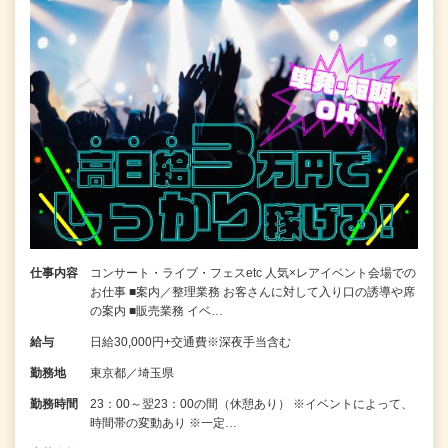
仕事内容
コンサート・ライブ・フェスetc 人気×レアイベント会場での
お仕事 ■案内／整理業務 お客さんに対して入り口の誘導や席
の案内 ■販売業務 イベ…
給与
日給30,000円+交通費※深夜手当含む
勤務地
東京都／埼玉県
勤務時間
23：00～翌23：00の間（休憩あり） ※イベントによって、
時間帯の変動あり ※一定…