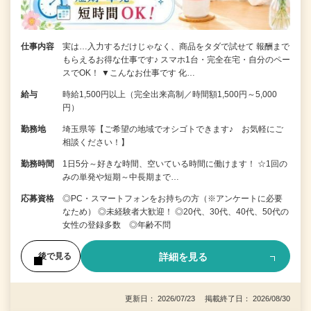
仕事内容
実は…入力するだけじゃなく、商品をタダで試せて 報酬まで
もらえるお得な仕事です♪ スマホ1台・完全在宅・自分のペー
スでOK！ ▼こんなお仕事です 化…
給与
時給1,500円以上（完全出来高制／時間額1,500円～5,000
円）
勤務地
埼玉県等【ご希望の地域でオシゴトできます♪ お気軽にご
相談ください！】
勤務時間
1日5分～好きな時間、空いている時間に働けます！ ☆1回の
みの単発や短期～中長期まで…
応募資格
◎PC・スマートフォンをお持ちの方（※アンケートに必要
なため） ◎未経験者大歓迎！ ◎20代、30代、40代、50代の
女性の登録多数 ◎年齢不問
詳細を見る
後で見る
更新日： 2026/07/23 掲載終了日： 2026/08/30