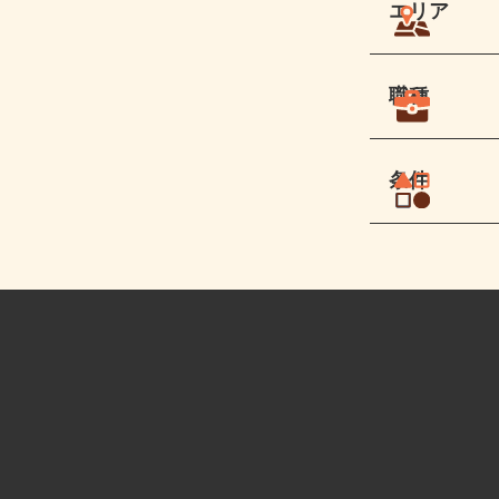
エリア
職種
条件