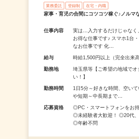
株式会社リアル・フェイス
業務委託
登録制
在宅・内職
家事・育児の合間にコツコツ稼ぐ♪ノルマ
仕事内容
実は…入力するだけじゃなく
お得な仕事です♪ スマホ1台
なお仕事です 化…
給与
時給1,500円以上（完全出来高
勤務地
埼玉県等【ご希望の地域でオ
い！】
勤務時間
1日5分～好きな時間、空い
や短期～中長期まで…
応募資格
◎PC・スマートフォンをお
◎未経験者大歓迎！ ◎20代
◎年齢不問