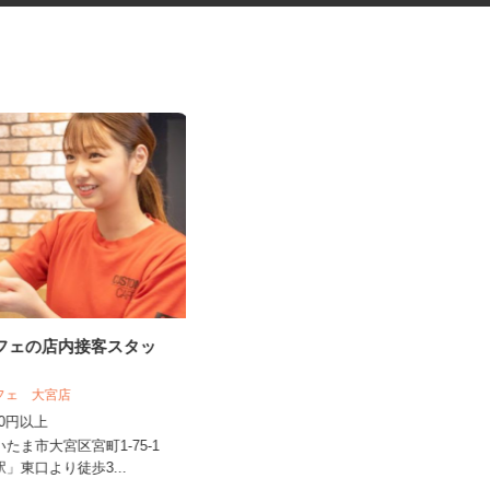
カフェの店内接客スタッ
障害者者支援施設の調理補助
社会福祉法人 皆の郷 川越いもの子作
カフェ 大宮店
業所
,200円以上
時給1,200円～1,305円（詳細下記）
いたま市大宮区宮町1-75-1
埼玉県川越市笠幡4063-1（JR川越線