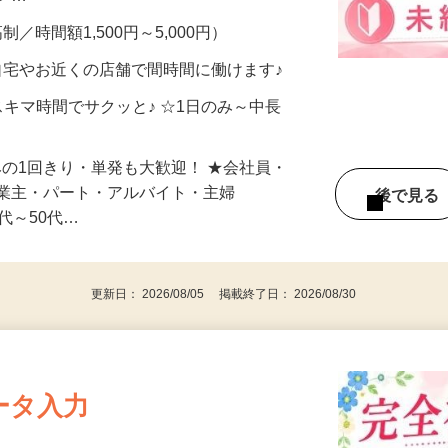
メン…
制／時間額1,500円～5,000円）
自宅やお近くの店舗で間時間に働けます♪
スキマ時間でサクッと♪ ☆1日のみ～中長
みの1回きり・単発も大歓迎！ ★会社員・
事業主・パート・アルバイト・主婦
後で見
代～50代…
更新日： 2026/08/05 掲載終了日： 2026/08/30
ータ入力