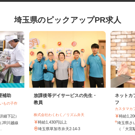
埼玉県のピックアップPR求人
理補助
放課後等デイサービスの先生・
ネット
教員
フ
越いもの子作
カスタマ
株式会社わくわく／リズム弁天
5円（詳細下記）
時給1
時給1,430円以上
1（JR川越線
埼玉県さ