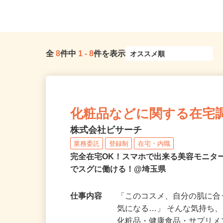
（「大宮駅」東口より徒歩3...
「笠幡駅」より徒歩10分.
全
8
件中
1
-
8
件を表示
化粧品などに関する在宅
株式会社ビサーチ
業務委託
登録制
在宅・内職
完全在宅OK！スマホで出来る美容モニタ
でスグに働ける！@埼玉県
仕事内容
「このコスメ、自分の肌に
気になる…」 そんな気持ち