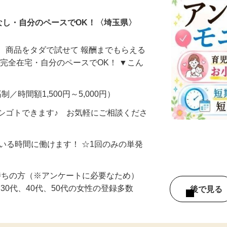
なし・自分のペースでOK！〈埼玉県〉
、商品をタダで試せて 報酬までもらえる
・完全在宅・自分のペースでOK！ ▼こん
制／時間額1,500円～5,000円）
シゴトできます♪ お気軽にご相談くださ
ている時間に働けます！ ☆1回のみの単発
持ちの方（※アンケートに必要なため）
、30代、40代、50代の女性の登録多数
後で見