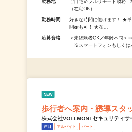
給与
完全出来高制 ★謝礼は、
勤務地
ご自宅※フルリモート勤務
（在宅OK）
勤務時間
好きな時間に働けます！ ★
開始も可！ ★在…
応募資格
＜未経験者OK／年齢不問＞
※スマートフォンもしくは
NEW
歩行者へ案内・誘導スタ