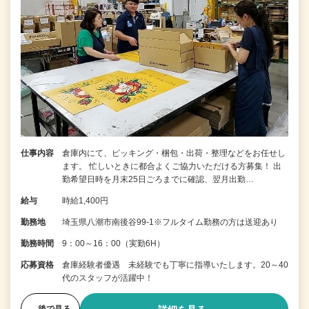
仕事内容
倉庫内にて、ピッキング・梱包・出荷・整理などをお任せし
ます。 忙しいときに都合よくご協力いただける方募集！ 出
勤希望日時を月末25日ごろまでに確認、翌月出勤…
給与
時給1,400円
勤務地
埼玉県八潮市南後谷99‐1※フルタイム勤務の方は送迎あり
勤務時間
9：00～16：00（実勤6H）
応募資格
倉庫経験者優遇 未経験でも丁寧に指導いたします。20～40
代のスタッフが活躍中！