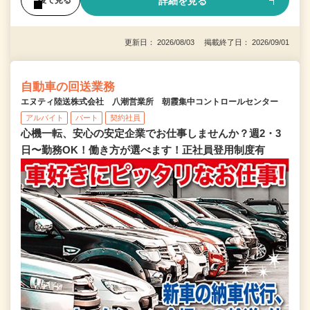
詳細を見る
後で見る
更新日： 2026/08/03 掲載終了日： 2026/09/01
自動車の回送業務
エヌティ陸送株式会社 八潮営業所 朝霞集中コントロールセンター
アルバイト
パート
契約社員
心機一転、安心の安定企業でお仕事しませんか？週2・3
日〜勤務OK！働き方が選べます！正社員登用制度有