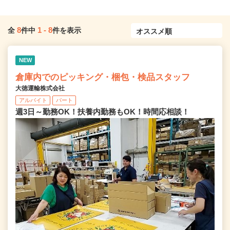
8
1
-
8
全
件中
件を表示
NEW
倉庫内でのピッキング・梱包・検品スタッフ
大徳運輸株式会社
アルバイト
パート
週3日～勤務OK！扶養内勤務もOK！時間応相談！