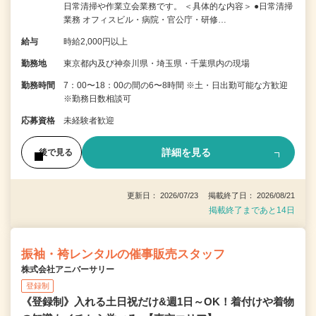
日常清掃や作業立会業務です。 ＜具体的な内容＞ ●日常清掃
業務 オフィスビル・病院・官公庁・研修…
給与
時給2,000円以上
勤務地
東京都内及び神奈川県・埼玉県・千葉県内の現場
勤務時間
7：00〜18：00の間の6〜8時間 ※土・日出勤可能な方歓迎
※勤務日数相談可
応募資格
未経験者歓迎
詳細を見る
後で見る
更新日： 2026/07/23 掲載終了日： 2026/08/21
掲載終了まであと14日
振袖・袴レンタルの催事販売スタッフ
株式会社アニバーサリー
登録制
《登録制》入れる土日祝だけ&週1日～OK！着付けや着物