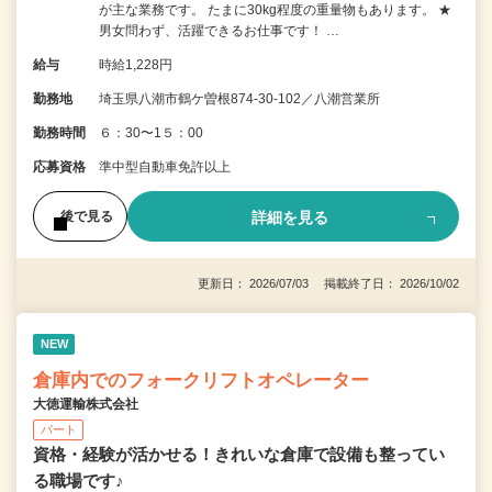
が主な業務です。 たまに30kg程度の重量物もあります。 ★
男女問わず、活躍できるお仕事です！ …
給与
時給1,228円
勤務地
埼玉県八潮市鶴ケ曽根874-30-102／八潮営業所
勤務時間
６：30〜1５：00
応募資格
準中型自動車免許以上
詳細を見る
後で見る
更新日： 2026/07/03 掲載終了日： 2026/10/02
NEW
倉庫内でのフォークリフトオペレーター
大徳運輸株式会社
パート
資格・経験が活かせる！きれいな倉庫で設備も整ってい
る職場です♪