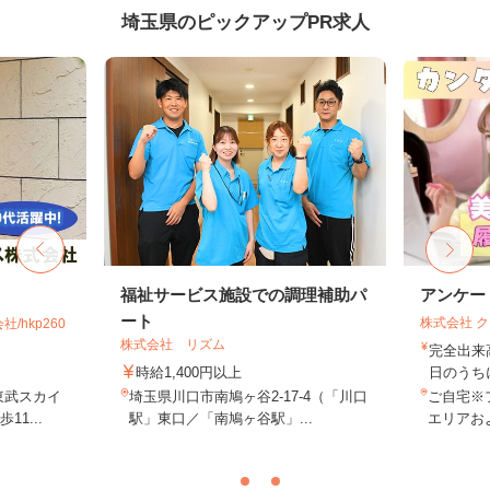
埼玉県のピックアップPR求人
福祉サービス施設での調理補助パ
アンケー
ート
株式会社 
hkp260
株式会社 リズム
完全出来
時給1,400円以上
日のうち
東武スカイ
埼玉県川口市南鳩ヶ谷2-17-4（「川口
ご自宅※
1...
駅」東口／「南鳩ヶ谷駅」...
エリアお