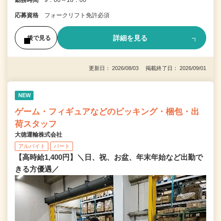
勤務時間
9：00～18：00
応募資格
フォークリフト免許必須
詳細を見る
後で見る
更新日： 2026/08/03 掲載終了日： 2026/09/01
NEW
ゲーム・フィギュアなどのピッキング・梱包・出
荷スタッフ
大徳運輸株式会社
アルバイト
パート
【高時給1,400円】＼日、祝、お盆、年末年始など出勤で
きる方優遇／