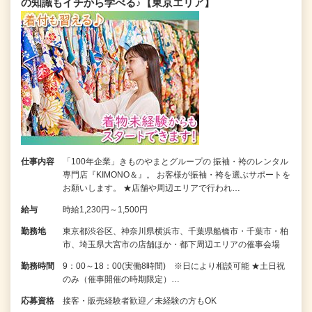
の知識もイチから学べる♪【東京エリア】
仕事内容
「100年企業」きものやまとグループの 振袖・袴のレンタル
専門店『KIMONO＆』。 お客様が振袖・袴を選ぶサポートを
お願いします。 ★店舗や周辺エリアで行われ…
給与
時給1,230円～1,500円
勤務地
東京都渋谷区、神奈川県横浜市、千葉県船橋市・千葉市・柏
市、埼玉県大宮市の店舗ほか・都下周辺エリアの催事会場
勤務時間
9：00～18：00(実働8時間) ※日により相談可能 ★土日祝
のみ（催事開催の時期限定）…
応募資格
接客・販売経験者歓迎／未経験の方もOK