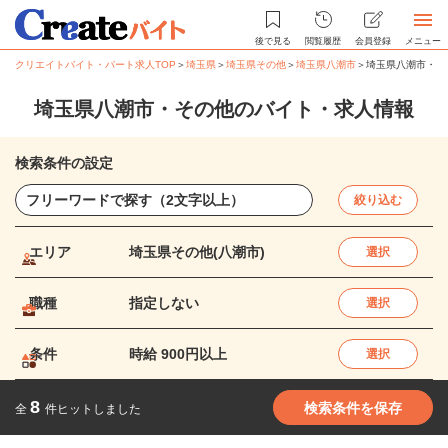
後で見る
閲覧履歴
会員登録
メニュー
クリエイトバイト・パート求人TOP
＞
埼玉県
＞
埼玉県その他
＞
埼玉県八潮市
＞
埼玉県八潮市・そ
埼玉県八潮市・その他のバイト・求人情報
検索条件の設定
絞り込む
エリア
埼玉県その他(八潮市)
選択
職種
指定しない
選択
条件
時給 900円以上
選択
8
検索条件を保存
全
件ヒットしました