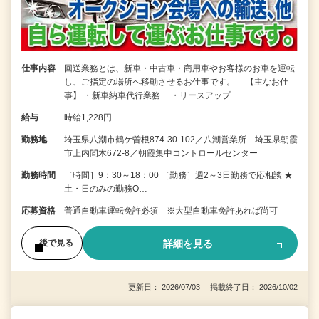
仕事内容
回送業務とは、新車・中古車・商用車やお客様のお車を運転
し、ご指定の場所へ移動させるお仕事です。 【主なお仕
事】 ・新車納車代行業務 ・リースアップ…
給与
時給1,228円
勤務地
埼玉県八潮市鶴ケ曽根874-30-102／八潮営業所 埼玉県朝霞
市上内間木672-8／朝霞集中コントロールセンター
勤務時間
［時間］9：30～18：00 ［勤務］週2～3日勤務で応相談 ★
土・日のみの勤務O…
応募資格
普通自動車運転免許必須 ※大型自動車免許あれば尚可
詳細を見る
後で見る
更新日： 2026/07/03 掲載終了日： 2026/10/02