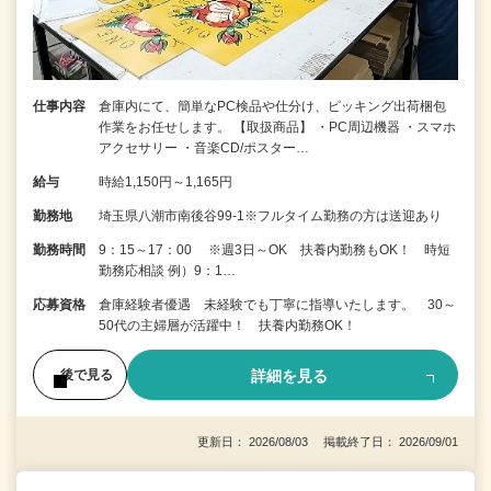
仕事内容
倉庫内にて、簡単なPC検品や仕分け、ピッキング出荷梱包
作業をお任せします。 【取扱商品】 ・PC周辺機器 ・スマホ
アクセサリー ・音楽CD/ポスター…
給与
時給1,150円～1,165円
勤務地
埼玉県八潮市南後谷99‐1※フルタイム勤務の方は送迎あり
勤務時間
9：15～17：00 ※週3日～OK 扶養内勤務もOK！ 時短
勤務応相談 例）9：1…
応募資格
倉庫経験者優遇 未経験でも丁寧に指導いたします。 30～
50代の主婦層が活躍中！ 扶養内勤務OK！
詳細を見る
後で見る
更新日： 2026/08/03 掲載終了日： 2026/09/01