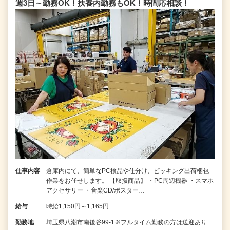
週3日～勤務OK！扶養内勤務もOK！時間応相談！
仕事内容
倉庫内にて、簡単なPC検品や仕分け、ピッキング出荷梱包
作業をお任せします。 【取扱商品】 ・PC周辺機器 ・スマホ
アクセサリー ・音楽CD/ポスター…
給与
時給1,150円～1,165円
勤務地
埼玉県八潮市南後谷99‐1※フルタイム勤務の方は送迎あり