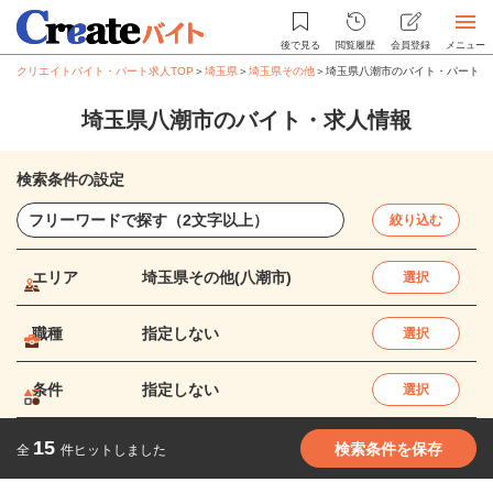
後で見る
閲覧履歴
会員登録
メニュー
クリエイトバイト・パート求人TOP
＞
埼玉県
＞
埼玉県その他
＞
埼玉県八潮市のバイト・パート求
埼玉県八潮市のバイト・求人情報
検索条件の設定
絞り込む
エリア
埼玉県その他(八潮市)
選択
職種
指定しない
選択
条件
指定しない
選択
15
検索条件を保存
全
件ヒットしました