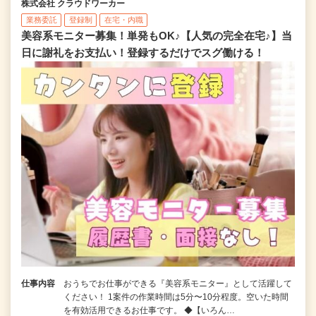
株式会社 クラウドワーカー
業務委託
登録制
在宅・内職
美容系モニター募集！単発もOK♪【人気の完全在宅♪】当
日に謝礼をお支払い！登録するだけでスグ働ける！
仕事内容
おうちでお仕事ができる『美容系モニター』として活躍して
ください！ 1案件の作業時間は5分〜10分程度。空いた時間
を有効活用できるお仕事です。 ◆【いろん…