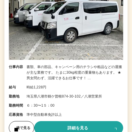
仕事内容
書類、車の部品、キャンペーン用のチラシや粗品などの運搬
が主な業務です。 たまに30kg程度の重量物もあります。 ★
男女問わず、活躍できるお仕事です！ …
給与
時給1,228円
勤務地
埼玉県八潮市鶴ケ曽根874-30-102／八潮営業所
勤務時間
６：30〜1５：00
応募資格
準中型自動車免許以上
詳細を見る
後で見る