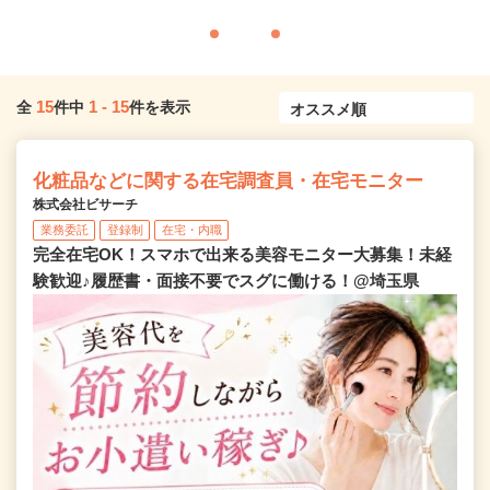
15
1
-
15
全
件中
件を表示
化粧品などに関する在宅調査員・在宅モニター
株式会社ビサーチ
業務委託
登録制
在宅・内職
完全在宅OK！スマホで出来る美容モニター大募集！未経
験歓迎♪履歴書・面接不要でスグに働ける！@埼玉県