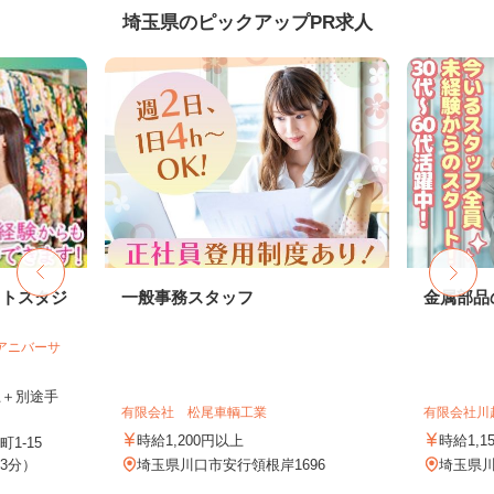
埼玉県のピックアップPR求人
ォトスタジ
一般事務スタッフ
金属部品
社アニバーサ
以上＋別途手
有限会社 松尾車輌工業
有限会社川
時給1,200円以上
時給1,1
1-15
3分）
埼玉県川口市安行領根岸1696
埼玉県川