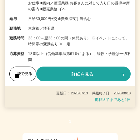
お仕事 ■案内／整理業務 お客さんに対して入り口の誘導や席
の案内 ■販売業務 イベ…
給与
日給30,000円+交通費※深夜手当含む
勤務地
東京都／埼玉県
勤務時間
23：00～翌23：00の間（休憩あり） ※イベントによって、
時間帯の変動あり ※一定…
応募資格
18歳以上（労働基準法第61条による）、経験・学歴は一切不
問
詳細を見る
後で見る
更新日： 2026/07/13 掲載終了日： 2026/08/10
掲載終了まであと1日
1