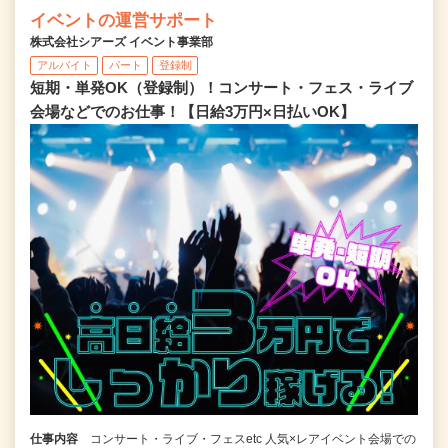
イベントの運営サポート
株式会社シアーズ イベント事業部
アルバイト
パート
登録制
短期・単発OK（登録制）！コンサート・フェス・ライブ
会場などでのお仕事！【日給3万円×日払いOK】
仕事内容
コンサート・ライブ・フェスetc 人気×レアイベント会場での