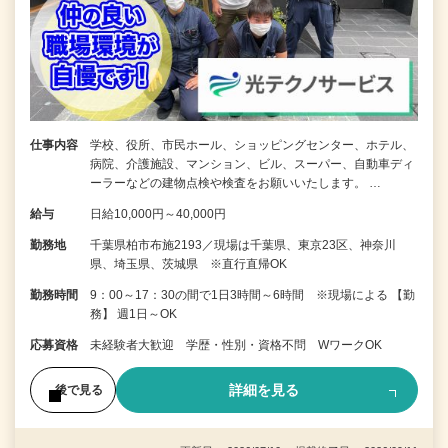
仕事内容
学校、役所、市民ホール、ショッピングセンター、ホテル、
病院、介護施設、マンション、ビル、スーパー、自動車ディ
ーラーなどの建物点検や検査をお願いいたします。 …
給与
日給10,000円～40,000円
勤務地
千葉県柏市布施2193／現場は千葉県、東京23区、神奈川
県、埼玉県、茨城県 ※直行直帰OK
勤務時間
9：00～17：30の間で1日3時間～6時間 ※現場による 【勤
務】 週1日～OK
応募資格
未経験者大歓迎 学歴・性別・資格不問 WワークOK
詳細を見る
後で見る