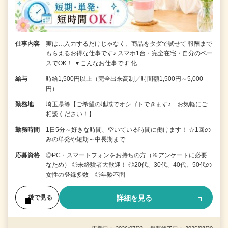
仕事内容
実は…入力するだけじゃなく、商品をタダで試せて 報酬まで
もらえるお得な仕事です♪ スマホ1台・完全在宅・自分のペー
スでOK！ ▼こんなお仕事です 化…
給与
時給1,500円以上（完全出来高制／時間額1,500円～5,000
円）
勤務地
埼玉県等【ご希望の地域でオシゴトできます♪ お気軽にご
相談ください！】
勤務時間
1日5分～好きな時間、空いている時間に働けます！ ☆1回の
みの単発や短期～中長期まで…
応募資格
◎PC・スマートフォンをお持ちの方（※アンケートに必要
なため） ◎未経験者大歓迎！ ◎20代、30代、40代、50代の
女性の登録多数 ◎年齢不問
詳細を見る
後で見る