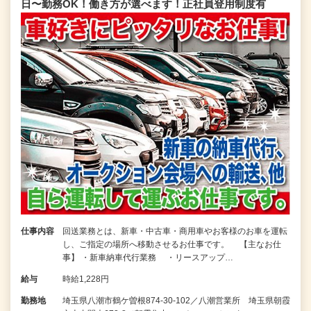
日〜勤務OK！働き方が選べます！正社員登用制度有
仕事内容
回送業務とは、新車・中古車・商用車やお客様のお車を運転
し、ご指定の場所へ移動させるお仕事です。 【主なお仕
事】 ・新車納車代行業務 ・リースアップ…
給与
時給1,228円
勤務地
埼玉県八潮市鶴ケ曽根874-30-102／八潮営業所 埼玉県朝霞