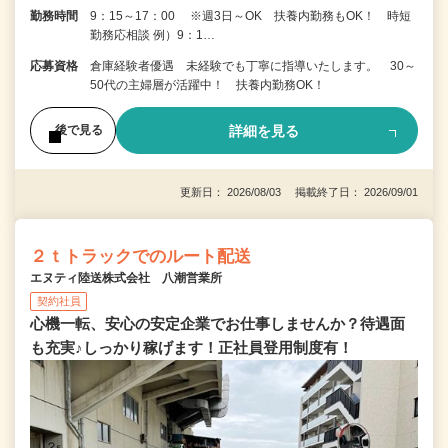
勤務時間
9：15～17：00 ※週3日～OK 扶養内勤務もOK！ 時短
勤務応相談 例）9：1…
応募資格
倉庫経験者優遇 未経験でも丁寧に指導いたします。 30～
50代の主婦層が活躍中！ 扶養内勤務OK！
詳細を見る
後で見る
更新日： 2026/08/03 掲載終了日： 2026/09/01
２ｔトラックでのルート配送
エヌティ陸送株式会社 八潮営業所
契約社員
心機一転、安心の安定企業でお仕事しませんか？待遇面
も充実♪しっかり稼げます！正社員登用制度有！