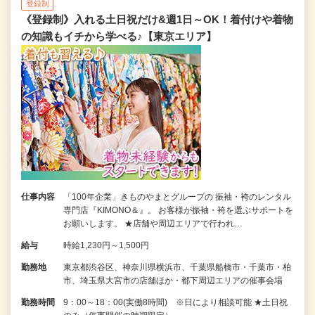
登録制
《登録制》入れる土日祝だけ&週1日～OK！着付けや着物
の知識もイチから学べる♪【東京エリア】
仕事内容
「100年企業」きものやまとグループの 振袖・袴のレンタル
専門店『KIMONO＆』。 お客様が振袖・袴を選ぶサポートを
お願いします。 ★店舗や周辺エリアで行われ…
給与
時給1,230円～1,500円
勤務地
東京都渋谷区、神奈川県横浜市、千葉県船橋市・千葉市・柏
市、埼玉県大宮市の店舗ほか・都下周辺エリアの催事会場
勤務時間
9：00～18：00(実働8時間) ※日により相談可能 ★土日祝