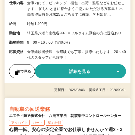
仕事内容
倉庫内にて、ピッキング・梱包・出荷・整理などをお任せし
ます。 忙しいときに都合よくご協力いただける方募集！ 出
勤希望日時を月末25日ごろまでに確認、翌月出勤…
給与
時給1,400円
勤務地
埼玉県八潮市南後谷99‐1※フルタイム勤務の方は送迎あり
勤務時間
9：00～16：00（実勤6H）
応募資格
倉庫経験者優遇 未経験でも丁寧に指導いたします。20～40
代のスタッフが活躍中！
詳細を見る
後で見る
更新日： 2026/08/03 掲載終了日： 2026/09/01
自動車の回送業務
エヌティ陸送株式会社 八潮営業所 朝霞集中コントロールセンター
アルバイト
パート
契約社員
心機一転、安心の安定企業でお仕事しませんか？週2・3