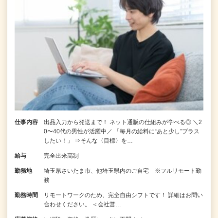
仕事内容
出品入力から発送まで！ ネット通販の仕組みが学べる◎ ＼2
0〜40代の男性が活躍中／ 「毎月の給料に“あと少し”プラス
したい！」 ⇒そんな〈目標〉を…
給与
完全出来高制
勤務地
埼玉県さいたま市、他埼玉県内のご自宅 ※フルリモート勤
務
勤務時間
リモートワークのため、完全自由シフトです！ 詳細はお問い
合わせください。 ＜会社営…