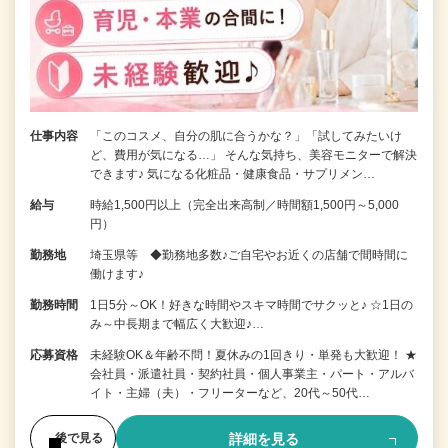
仕事内容
「このコスメ、自分の肌に合うかな？」「試してみたいけ
ど、費用が気になる…」 そんな気持ち、美容モニターで解決
できます♪ 気になる化粧品・健康食品・サプリメン…
給与
時給1,500円以上（完全出来高制／時間額1,500円～5,000
円）
勤務地
埼玉県等 ◆勤務地多数♪ご自宅やお近くの店舗で間時間に
働けます♪
勤務時間
1日5分～OK！好きな時間やスキマ時間でサクッと♪ ☆1日の
み～中長期まで幅広く大歓迎♪…
応募資格
未経験OK＆年齢不問！夏休みの1回きり・単発も大歓迎！ ★
会社員・派遣社員・契約社員・個人事業主・パート・アルバ
イト・主婦（夫）・フリーターなど、20代～50代…
詳細を見る
後で見る