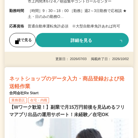
市上内間木672-8／朝霞集中コントロールセンター
勤務時間
［時間］9：30～18：00 ［勤務］週2～3日勤務で応相談 ★
土・日のみの勤務O…
応募資格
普通自動車運転免許必須 ※大型自動車免許あれば尚可
詳細を見る
後で見る
更新日： 2026/07/03 掲載終了日： 2026/10/02
ネットショップのデータ入力・商品登録および発
送軽作業
合同会社Re Start
業務委託
在宅・内職
【Wワーク歓迎！】副業で月15万円前後を見込めるフリ
マアプリ出品の運用サポート！未経験／在宅OK