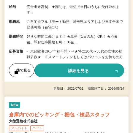
給与
完全出来高制 ★謝礼は、最短で当日のうちに受け取れま
す！
勤務地
ご自宅※フルリモート勤務 埼玉県エリアおよび日本全国で
勤務可能（在宅OK）
勤務時間
好きな時間に働けます！ ★単発（1日のみ）OK！ ★応募
後、即お仕事開始も可！ ★在…
応募資格
＜未経験者OK／年齢不問＞⇒★特に20代〜50代の女性の登
録多数★ ※スマートフォンもしくはパソコンをお持ちの方
詳細を見る
後で見る
更新日： 2026/07/31 掲載終了日： 2026/08/24
NEW
倉庫内でのピッキング・梱包・検品スタッフ
大徳運輸株式会社
アルバイト
パート