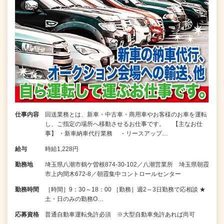
仕事内容
回送業務とは、新車・中古車・商用車やお客様のお車を運転
し、ご指定の場所へ移動させるお仕事です。 【主なお仕
事】 ・新車納車代行業務 ・リースアップ…
給与
時給1,228円
勤務地
埼玉県八潮市鶴ケ曽根874-30-102／八潮営業所 埼玉県朝霞
市上内間木672-8／朝霞集中コントロールセンター
勤務時間
［時間］9：30～18：00 ［勤務］週2～3日勤務で応相談 ★
土・日のみの勤務O…
応募資格
普通自動車運転免許必須 ※大型自動車免許あれば尚可