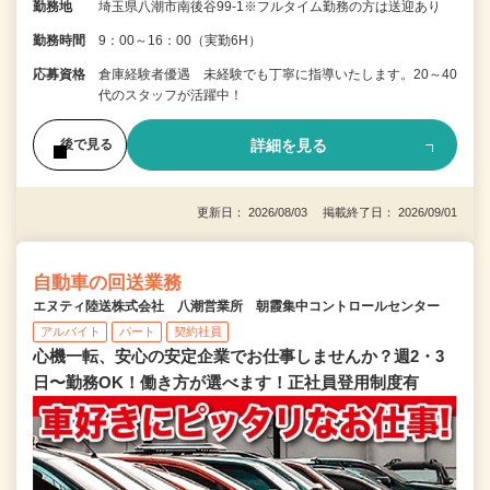
勤務地
埼玉県八潮市南後谷99‐1※フルタイム勤務の方は送迎あり
勤務時間
9：00～16：00（実勤6H）
応募資格
倉庫経験者優遇 未経験でも丁寧に指導いたします。20～40
代のスタッフが活躍中！
詳細を見る
後で見る
更新日： 2026/08/03 掲載終了日： 2026/09/01
自動車の回送業務
エヌティ陸送株式会社 八潮営業所 朝霞集中コントロールセンター
アルバイト
パート
契約社員
心機一転、安心の安定企業でお仕事しませんか？週2・3
日〜勤務OK！働き方が選べます！正社員登用制度有