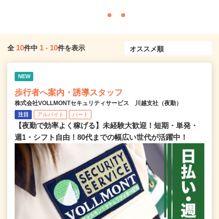
10
1
-
10
全
件中
件を表示
NEW
歩行者へ案内・誘導スタッフ
株式会社VOLLMONTセキュリティサービス 川越支社（夜勤）
注目
アルバイト
パート
【夜勤で効率よく稼げる】未経験大歓迎！短期・単発・
週1・シフト自由！80代までの幅広い世代が活躍中！