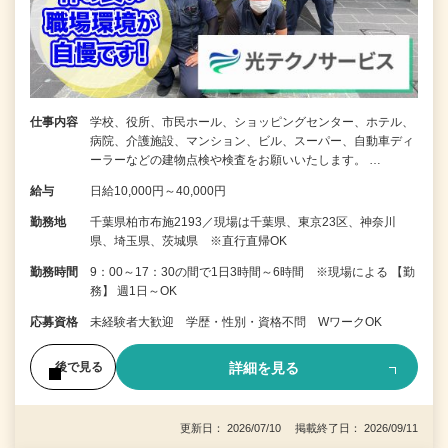
仕事内容
学校、役所、市民ホール、ショッピングセンター、ホテル、
病院、介護施設、マンション、ビル、スーパー、自動車ディ
ーラーなどの建物点検や検査をお願いいたします。 …
給与
日給10,000円～40,000円
勤務地
千葉県柏市布施2193／現場は千葉県、東京23区、神奈川
県、埼玉県、茨城県 ※直行直帰OK
勤務時間
9：00～17：30の間で1日3時間～6時間 ※現場による 【勤
務】 週1日～OK
応募資格
未経験者大歓迎 学歴・性別・資格不問 WワークOK
詳細を見る
後で見る
更新日： 2026/07/10 掲載終了日： 2026/09/11