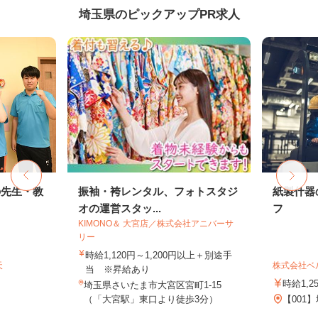
埼玉県のピックアップPR求人
の先生・教
振袖・袴レンタル、フォトスタジ
紙製什器
オの運営スタッ...
フ
KIMONO＆ 大宮店／株式会社アニバーサ
リー
時給1,120円～1,200円以上＋別途手
天
株式会社ベ
当 ※昇給あり
時給1,2
埼玉県さいたま市大宮区宮町1-15
（「大宮駅」東口より徒歩3分）
【001】