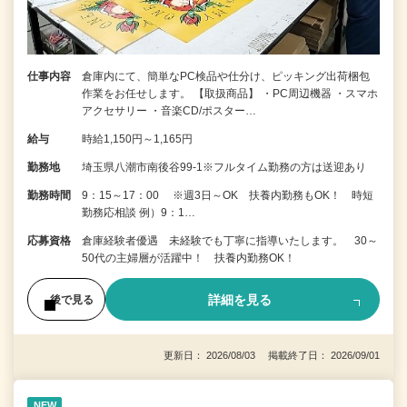
仕事内容
倉庫内にて、簡単なPC検品や仕分け、ピッキング出荷梱包
作業をお任せします。 【取扱商品】 ・PC周辺機器 ・スマホ
アクセサリー ・音楽CD/ポスター…
給与
時給1,150円～1,165円
勤務地
埼玉県八潮市南後谷99‐1※フルタイム勤務の方は送迎あり
勤務時間
9：15～17：00 ※週3日～OK 扶養内勤務もOK！ 時短
勤務応相談 例）9：1…
応募資格
倉庫経験者優遇 未経験でも丁寧に指導いたします。 30～
50代の主婦層が活躍中！ 扶養内勤務OK！
詳細を見る
後で見る
更新日： 2026/08/03 掲載終了日： 2026/09/01
NEW