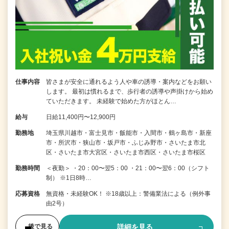
仕事内容
皆さまが安全に通れるよう人や車の誘導・案内などをお願い
します。 最初は慣れるまで、歩行者の誘導や声掛けから始め
ていただきます。 未経験で始めた方がほとん…
給与
日給11,400円〜12,900円
勤務地
埼玉県川越市・富士見市・飯能市・入間市・鶴ヶ島市・新座
市・所沢市・狭山市・坂戸市・ふじみ野市・さいたま市北
区・さいたま市大宮区・さいたま市西区・さいたま市桜区
勤務時間
＜夜勤＞ ・20：00〜翌5：00 ・21：00〜翌6：00（シフト
制） ※1日8時…
応募資格
無資格・未経験OK！ ※18歳以上：警備業法による（例外事
由2号）
詳細を見る
後で見る