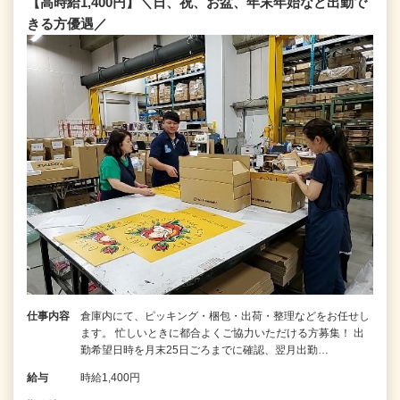
【高時給1,400円】＼日、祝、お盆、年末年始など出勤で
きる方優遇／
仕事内容
倉庫内にて、ピッキング・梱包・出荷・整理などをお任せし
ます。 忙しいときに都合よくご協力いただける方募集！ 出
勤希望日時を月末25日ごろまでに確認、翌月出勤…
給与
時給1,400円