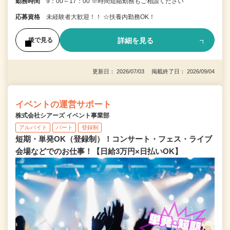
勤務時間
9：00～17：00 ※時間短縮勤務もご相談ください
応募資格
未経験者大歓迎！！ ☆扶養内勤務OK！
詳細を見る
後で見る
更新日： 2026/07/03 掲載終了日： 2026/09/04
イベントの運営サポート
株式会社シアーズ イベント事業部
アルバイト
パート
登録制
短期・単発OK（登録制）！コンサート・フェス・ライブ
会場などでのお仕事！【日給3万円×日払いOK】