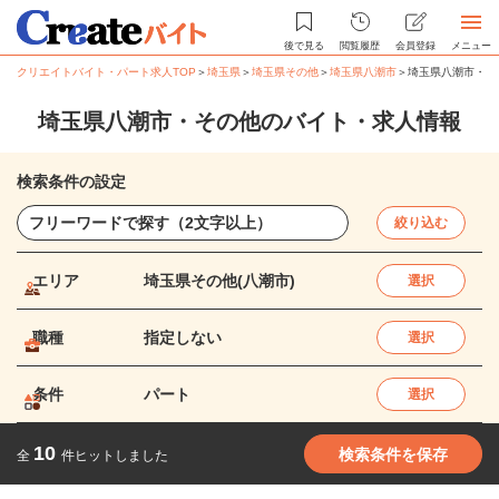
後で見る
閲覧履歴
会員登録
メニュー
クリエイトバイト・パート求人TOP
＞
埼玉県
＞
埼玉県その他
＞
埼玉県八潮市
＞
埼玉県八潮市・そ
埼玉県八潮市・その他のバイト・求人情報
検索条件の設定
絞り込む
エリア
埼玉県その他(八潮市)
選択
職種
指定しない
選択
条件
パート
選択
10
検索条件を保存
全
件ヒットしました