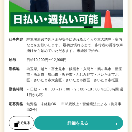
仕事内容
駐車場周辺で皆さまが安全に通れるよう人や車の誘導・案内
などをお願いします。 最初は慣れるまで、歩行者の誘導や声
掛けから始めていただきます。 未経験で始め…
給与
日給10,200円〜12,900円
勤務地
埼玉県川越市・富士見市・飯能市・入間市・鶴ヶ島市・新座
市・所沢市・狭山市・坂戸市・ふじみ野市・さいたま市北
区・さいたま市大宮区・さいたま市西区・さいたま市桜区
勤務時間
＜日勤＞ ・8：00〜17：00 ・9：00〜18：00 ※1日8時間 週
1日から応…
応募資格
無資格・未経験OK！ ※18歳以上：警備業法による（例外事
由2号）
詳細を見る
後で見る