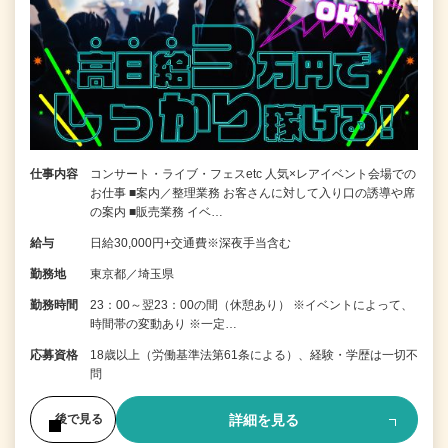
仕事内容
コンサート・ライブ・フェスetc 人気×レアイベント会場での
お仕事 ■案内／整理業務 お客さんに対して入り口の誘導や席
の案内 ■販売業務 イベ…
給与
日給30,000円+交通費※深夜手当含む
勤務地
東京都／埼玉県
勤務時間
23：00～翌23：00の間（休憩あり） ※イベントによって、
時間帯の変動あり ※一定…
応募資格
18歳以上（労働基準法第61条による）、経験・学歴は一切不
問
詳細を見る
後で見る