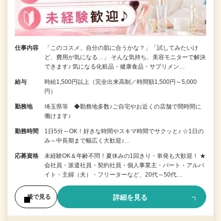
仕事内容
「このコスメ、自分の肌に合うかな？」「試してみたいけ
ど、費用が気になる…」 そんな気持ち、美容モニターで解決
できます♪ 気になる化粧品・健康食品・サプリメン…
給与
時給1,500円以上（完全出来高制／時間額1,500円～5,000
円）
勤務地
埼玉県等 ◆勤務地多数♪ご自宅やお近くの店舗で間時間に
働けます♪
勤務時間
1日5分～OK！好きな時間やスキマ時間でサクッと♪ ☆1日の
み～中長期まで幅広く大歓迎♪…
応募資格
未経験OK＆年齢不問！夏休みの1回きり・単発も大歓迎！ ★
会社員・派遣社員・契約社員・個人事業主・パート・アルバ
イト・主婦（夫）・フリーターなど、20代～50代…
詳細を見る
後で見る