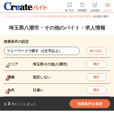
後で見る
閲覧履歴
会員登録
メニュー
クリエイトバイト・パート求人TOP
＞
埼玉県
＞
埼玉県その他
＞
埼玉県八潮市
＞
埼玉県八潮市・そ
埼玉県八潮市・その他のバイト・求人情報
検索条件の設定
絞り込む
エリア
埼玉県その他(八潮市)
選択
職種
指定しない
選択
条件
日雇い
選択
3
検索条件を保存
全
件ヒットしました