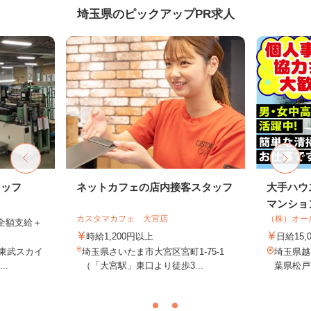
埼玉県のピックアップPR求人
タッフ
ネットカフェの店内接客スタッフ
大手ハウ
マンション
カスタマカフェ 大宮店
（株）オー
費全額支給＋
時給1,200円以上
日給15,
（東武スカイ
埼玉県さいたま市大宮区宮町1-75-1
埼玉県越
..
（「大宮駅」東口より徒歩3...
葉県松戸