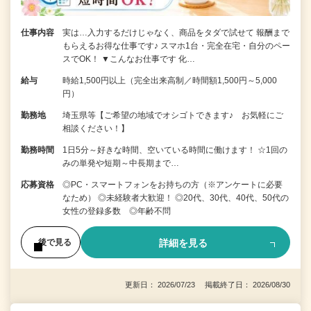
仕事内容
実は…入力するだけじゃなく、商品をタダで試せて 報酬まで
もらえるお得な仕事です♪ スマホ1台・完全在宅・自分のペー
スでOK！ ▼こんなお仕事です 化…
給与
時給1,500円以上（完全出来高制／時間額1,500円～5,000
円）
勤務地
埼玉県等【ご希望の地域でオシゴトできます♪ お気軽にご
相談ください！】
勤務時間
1日5分～好きな時間、空いている時間に働けます！ ☆1回の
みの単発や短期～中長期まで…
応募資格
◎PC・スマートフォンをお持ちの方（※アンケートに必要
なため） ◎未経験者大歓迎！ ◎20代、30代、40代、50代の
女性の登録多数 ◎年齢不問
詳細を見る
後で見る
更新日： 2026/07/23 掲載終了日： 2026/08/30