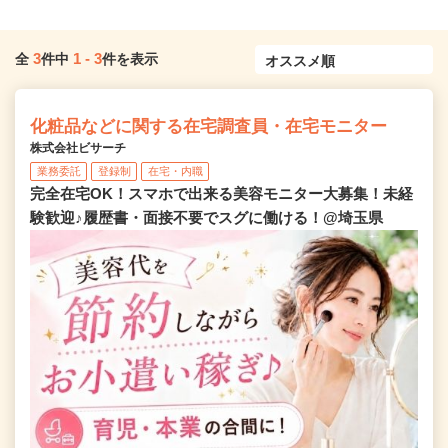
3
1
-
3
全
件中
件を表示
化粧品などに関する在宅調査員・在宅モニター
株式会社ビサーチ
業務委託
登録制
在宅・内職
完全在宅OK！スマホで出来る美容モニター大募集！未経
験歓迎♪履歴書・面接不要でスグに働ける！@埼玉県