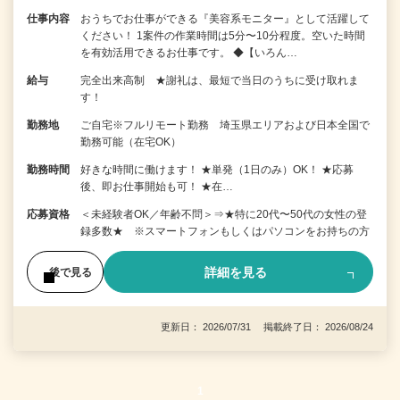
仕事内容
おうちでお仕事ができる『美容系モニター』として活躍して
ください！ 1案件の作業時間は5分〜10分程度。空いた時間
を有効活用できるお仕事です。 ◆【いろん…
給与
完全出来高制 ★謝礼は、最短で当日のうちに受け取れま
す！
勤務地
ご自宅※フルリモート勤務 埼玉県エリアおよび日本全国で
勤務可能（在宅OK）
勤務時間
好きな時間に働けます！ ★単発（1日のみ）OK！ ★応募
後、即お仕事開始も可！ ★在…
応募資格
＜未経験者OK／年齢不問＞⇒★特に20代〜50代の女性の登
録多数★ ※スマートフォンもしくはパソコンをお持ちの方
詳細を見る
後で見る
更新日： 2026/07/31 掲載終了日： 2026/08/24
1