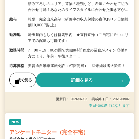
積み下ろしのエリア、荷物の種類など、希望に合わせて組み
合わせ可能！あなたのライフスタイルに合わせた働き方が…
給与
報酬 完全出来高制（研修中の収入保障の案件あり／日額報
酬10,000円以上）
勤務地
埼玉県内もしくは群馬県内 ★直行直帰（ご自宅に近いエリ
アでの配送も可能です）
勤務時間
7：00～19：00の間で実働8時間程度の業務がメイン ◎働き
方により、午前・午後スター…
応募資格
要普通自動車運転免許（AT限定可） ◎未経験者大歓迎！
詳細を見る
後で見る
更新日： 2026/07/03 掲載終了日： 2026/08/07
本日掲載終了になります
NEW
アンケートモニター（完全在宅）
株式会社 クラウドワーカー