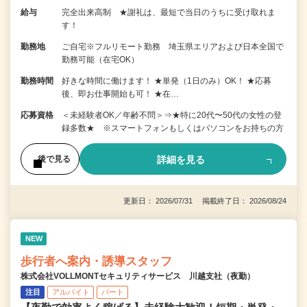
給与
完全出来高制 ★謝礼は、最短で当日のうちに受け取れま
す！
勤務地
ご自宅※フルリモート勤務 埼玉県エリアおよび日本全国で
勤務可能（在宅OK）
勤務時間
好きな時間に働けます！ ★単発（1日のみ）OK！ ★応募
後、即お仕事開始も可！ ★在…
応募資格
＜未経験者OK／年齢不問＞⇒★特に20代〜50代の女性の登
録多数★ ※スマートフォンもしくはパソコンをお持ちの方
詳細を見る
後で見る
更新日： 2026/07/31 掲載終了日： 2026/08/24
NEW
歩行者へ案内・誘導スタッフ
株式会社VOLLMONTセキュリティサービス 川越支社（夜勤）
注目
アルバイト
パート