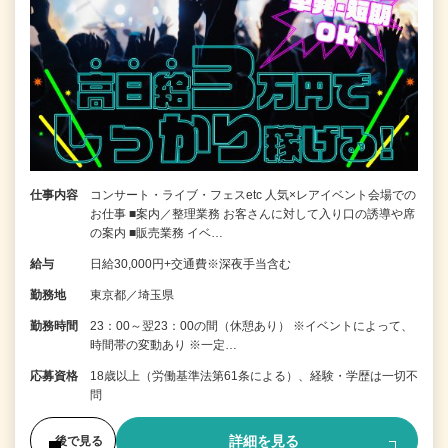
仕事内容
コンサート・ライブ・フェスetc 人気×レアイベント会場での
お仕事 ■案内／整理業務 お客さんに対して入り口の誘導や席
の案内 ■販売業務 イベ…
給与
日給30,000円+交通費※深夜手当含む
勤務地
東京都／埼玉県
勤務時間
23：00～翌23：00の間（休憩あり） ※イベントによって、
時間帯の変動あり ※一定…
応募資格
18歳以上（労働基準法第61条による）、経験・学歴は一切不
問
詳細を見る
後で見る