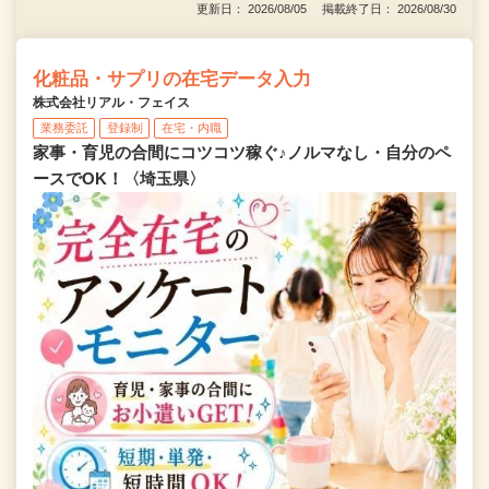
更新日： 2026/08/05 掲載終了日： 2026/08/30
化粧品・サプリの在宅データ入力
株式会社リアル・フェイス
業務委託
登録制
在宅・内職
家事・育児の合間にコツコツ稼ぐ♪ノルマなし・自分のペ
ースでOK！〈埼玉県〉