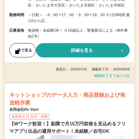
区・さいたま市大宮区・さいたま市西区・さいたま市桜区
勤務時間
＜日勤＞ ・8：00〜17：00 ・9：00〜18：00 ※1日8時間 週
1日から応…
応募資格
無資格・未経験OK！ ※18歳以上：警備業法による（例外事
由2号）
詳細を見る
後で見る
更新日： 2026/07/31 掲載終了日： 2026/08/08
掲載終了まであと1日
ネットショップのデータ入力・商品登録および発
送軽作業
合同会社Re Start
業務委託
在宅・内職
【Wワーク歓迎！】副業で月15万円前後を見込めるフリ
マアプリ出品の運用サポート！未経験／在宅OK