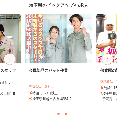
埼玉県のピックアップPR求人
助スタッフ
金属部品のセット作業
保育園の
株式会社 
業経験により
有限会社川越精工
時給1,1
時給1,150円以上
田町1-8
埼玉県川越
..
埼玉県川越市古市場387-2
子認定こ