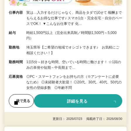
仕事内容
実は…入力するだけじゃなく、商品をタダで試せて 報酬まで
もらえるお得な仕事です♪ スマホ1台・完全在宅・自分のペー
スでOK！ ▼こんなお仕事です 化…
給与
時給1,500円以上（完全出来高制／時間額1,500円～5,000
円）
勤務地
埼玉県等【ご希望の地域でオシゴトできます♪ お気軽にご
相談ください！】
勤務時間
1日5分～好きな時間、空いている時間に働けます！ ☆1回の
みの単発や短期～中長期まで…
応募資格
◎PC・スマートフォンをお持ちの方（※アンケートに必要
なため） ◎未経験者大歓迎！ ◎20代、30代、40代、50代の
女性の登録多数 ◎年齢不問
詳細を見る
後で見る
更新日： 2026/07/23 掲載終了日： 2026/08/30