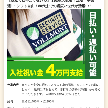
【夜勤で効率よく稼げる】未経験大歓迎！短期・単発・
週1・シフト自由！80代までの幅広い世代が活躍中！
仕事内容
皆さまが安全に通れるよう人や車の誘導・案内などをお願い
します。 最初は慣れるまで、歩行者の誘導や声掛けから始め
ていただきます。 未経験で始めた方がほとん…
給与
日給11,400円〜12,900円