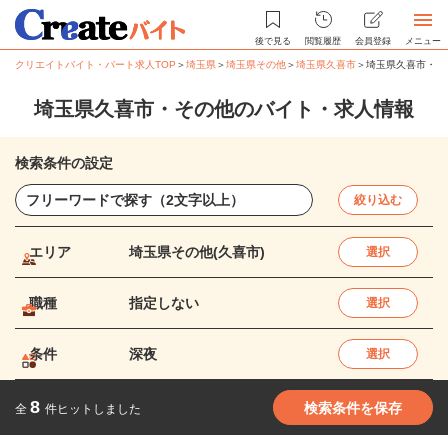
後で見る
閲覧履歴
会員登録
メニュー
クリエイトバイト・パート求人TOP
＞
埼玉県
＞
埼玉県その他
＞
埼玉県久喜市
＞
埼玉県久喜市・そ
埼玉県久喜市・その他のバイト・求人情報
検索条件の設定
絞り込む
エリア
埼玉県その他(久喜市)
選択
職種
指定しない
選択
条件
深夜
選択
8
検索条件を保存
全
件ヒットしました