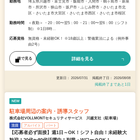
勤務地
埼玉県川越市・富士見市・飯能市・入間市・鶴ヶ島市・新座
市・所沢市・狭山市・坂戸市・ふじみ野市・さいたま市北
区・さいたま市大宮区・さいたま市西区・さいたま市桜区
勤務時間
＜夜勤＞ ・20：00〜翌5：00 ・21：00〜翌6：00（シフト
制） ※1日8時…
応募資格
無資格・未経験OK！ ※18歳以上：警備業法による（例外事
由2号）
詳細を見る
後で見る
更新日： 2026/07/31 掲載終了日： 2026/08/08
掲載終了まであと1日
NEW
駐車場周辺の案内・誘導スタッフ
株式会社VOLLMONTセキュリティサービス 川越支社（駐車場）
注目
アルバイト
パート
【応募者必ず面接】週1日～OK！シフト自由！未経験大
歓迎！20代〜80代活躍中！副業・WワークOK！