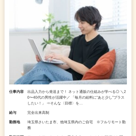
仕事内容
出品入力から発送まで！ ネット通販の仕組みが学べる◎ ＼2
0〜40代の男性が活躍中／ 「毎月の給料に“あと少し”プラス
したい！」 ⇒そんな〈目標〉を…
給与
完全出来高制
勤務地
埼玉県さいたま市、他埼玉県内のご自宅 ※フルリモート勤
務