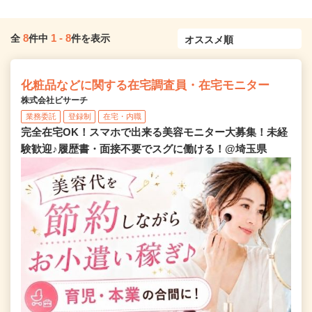
8
1
-
8
全
件中
件を表示
化粧品などに関する在宅調査員・在宅モニター
株式会社ビサーチ
業務委託
登録制
在宅・内職
完全在宅OK！スマホで出来る美容モニター大募集！未経
験歓迎♪履歴書・面接不要でスグに働ける！@埼玉県