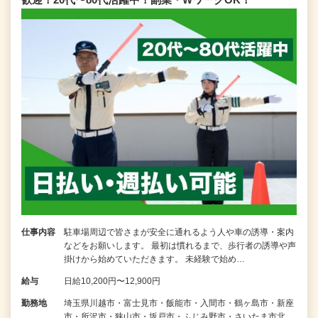
仕事内容
駐車場周辺で皆さまが安全に通れるよう人や車の誘導・案内
などをお願いします。 最初は慣れるまで、歩行者の誘導や声
掛けから始めていただきます。 未経験で始め…
給与
日給10,200円〜12,900円
勤務地
埼玉県川越市・富士見市・飯能市・入間市・鶴ヶ島市・新座
市・所沢市・狭山市・坂戸市・ふじみ野市・さいたま市北