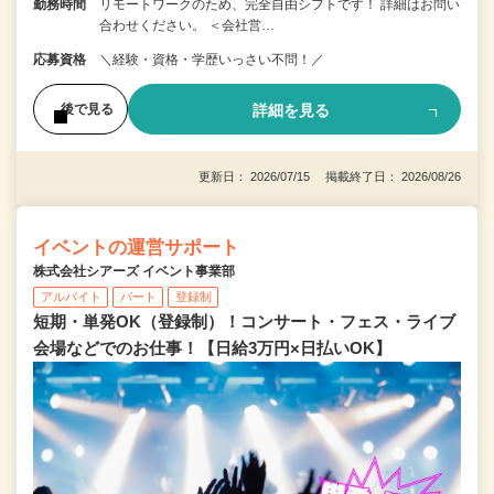
勤務時間
リモートワークのため、完全自由シフトです！ 詳細はお問い
合わせください。 ＜会社営…
応募資格
＼経験・資格・学歴いっさい不問！／
詳細を見る
後で見る
更新日： 2026/07/15 掲載終了日： 2026/08/26
イベントの運営サポート
株式会社シアーズ イベント事業部
アルバイト
パート
登録制
短期・単発OK（登録制）！コンサート・フェス・ライブ
会場などでのお仕事！【日給3万円×日払いOK】