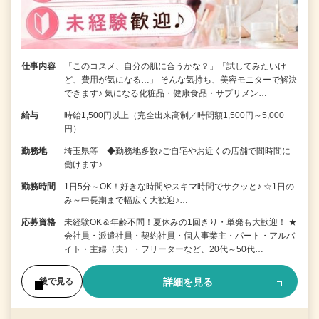
仕事内容
「このコスメ、自分の肌に合うかな？」「試してみたいけ
ど、費用が気になる…」 そんな気持ち、美容モニターで解決
できます♪ 気になる化粧品・健康食品・サプリメン…
給与
時給1,500円以上（完全出来高制／時間額1,500円～5,000
円）
勤務地
埼玉県等 ◆勤務地多数♪ご自宅やお近くの店舗で間時間に
働けます♪
勤務時間
1日5分～OK！好きな時間やスキマ時間でサクッと♪ ☆1日の
み～中長期まで幅広く大歓迎♪…
応募資格
未経験OK＆年齢不問！夏休みの1回きり・単発も大歓迎！ ★
会社員・派遣社員・契約社員・個人事業主・パート・アルバ
イト・主婦（夫）・フリーターなど、20代～50代…
詳細を見る
後で見る