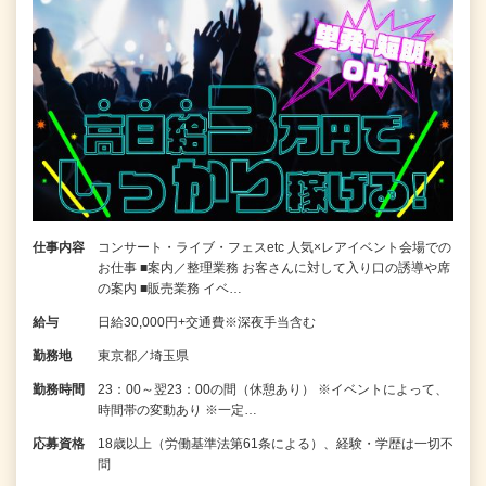
仕事内容
コンサート・ライブ・フェスetc 人気×レアイベント会場での
お仕事 ■案内／整理業務 お客さんに対して入り口の誘導や席
の案内 ■販売業務 イベ…
給与
日給30,000円+交通費※深夜手当含む
勤務地
東京都／埼玉県
勤務時間
23：00～翌23：00の間（休憩あり） ※イベントによって、
時間帯の変動あり ※一定…
応募資格
18歳以上（労働基準法第61条による）、経験・学歴は一切不
問