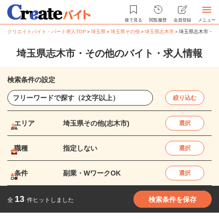
後で見る
閲覧履歴
会員登録
メニュー
クリエイトバイト・パート求人TOP
＞
埼玉県
＞
埼玉県その他
＞
埼玉県志木市
＞
埼玉県志木市・そ
埼玉県志木市・その他のバイト・求人情報
検索条件の設定
絞り込む
エリア
埼玉県その他(志木市)
選択
職種
指定しない
選択
条件
副業・WワークOK
選択
13
検索条件を保存
全
件ヒットしました