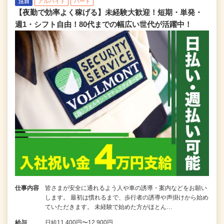
注目
アルバイト
パート
【夜勤で効率よく稼げる】未経験大歓迎！短期・単発・
週1・シフト自由！80代までの幅広い世代が活躍中！
仕事内容
皆さまが安全に通れるよう人や車の誘導・案内などをお願い
します。 最初は慣れるまで、歩行者の誘導や声掛けから始め
ていただきます。 未経験で始めた方がほとん…
給与
日給11,400円〜12,900円