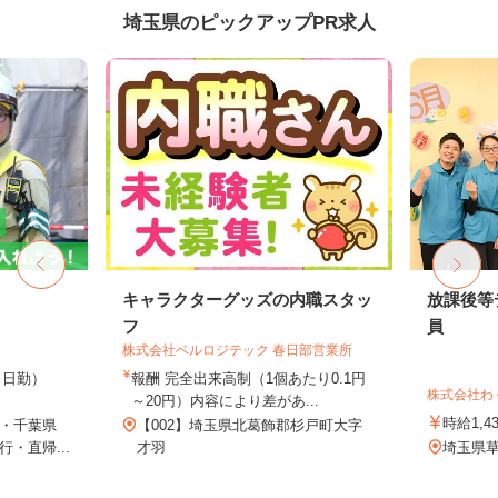
埼玉県のピックアップPR求人
キャラクターグッズの内職スタッ
放課後等
フ
員
株式会社ベルロジテック 春日部営業所
0円（日勤）
報酬 完全出来高制（1個あたり0.1円
株式会社わ
～20円）内容により差があ...
時給1,4
・千葉県
【002】埼玉県北葛飾郡杉戸町大字
・直帰...
才羽
埼玉県草加