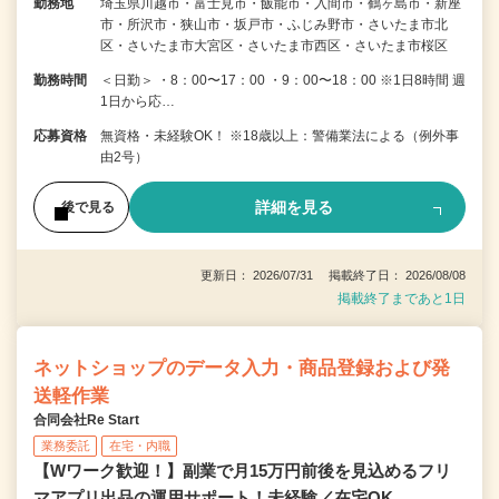
勤務地
埼玉県川越市・富士見市・飯能市・入間市・鶴ヶ島市・新座
市・所沢市・狭山市・坂戸市・ふじみ野市・さいたま市北
区・さいたま市大宮区・さいたま市西区・さいたま市桜区
勤務時間
＜日勤＞ ・8：00〜17：00 ・9：00〜18：00 ※1日8時間 週
1日から応…
応募資格
無資格・未経験OK！ ※18歳以上：警備業法による（例外事
由2号）
詳細を見る
後で見る
更新日： 2026/07/31 掲載終了日： 2026/08/08
掲載終了まであと1日
ネットショップのデータ入力・商品登録および発
送軽作業
合同会社Re Start
業務委託
在宅・内職
【Wワーク歓迎！】副業で月15万円前後を見込めるフリ
マアプリ出品の運用サポート！未経験／在宅OK