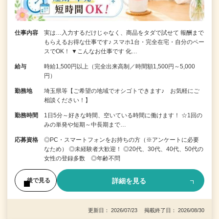
仕事内容
実は…入力するだけじゃなく、商品をタダで試せて 報酬まで
もらえるお得な仕事です♪ スマホ1台・完全在宅・自分のペー
スでOK！ ▼こんなお仕事です 化…
給与
時給1,500円以上（完全出来高制／時間額1,500円～5,000
円）
勤務地
埼玉県等【ご希望の地域でオシゴトできます♪ お気軽にご
相談ください！】
勤務時間
1日5分～好きな時間、空いている時間に働けます！ ☆1回の
みの単発や短期～中長期まで…
応募資格
◎PC・スマートフォンをお持ちの方（※アンケートに必要
なため） ◎未経験者大歓迎！ ◎20代、30代、40代、50代の
女性の登録多数 ◎年齢不問
詳細を見る
後で見る
更新日： 2026/07/23 掲載終了日： 2026/08/30