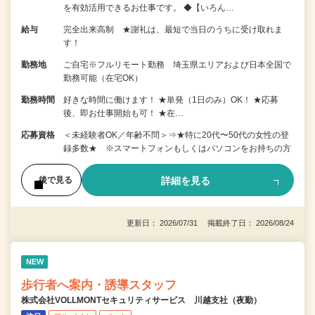
を有効活用できるお仕事です。 ◆【いろん…
給与
完全出来高制 ★謝礼は、最短で当日のうちに受け取れま
す！
勤務地
ご自宅※フルリモート勤務 埼玉県エリアおよび日本全国で
勤務可能（在宅OK）
勤務時間
好きな時間に働けます！ ★単発（1日のみ）OK！ ★応募
後、即お仕事開始も可！ ★在…
応募資格
＜未経験者OK／年齢不問＞⇒★特に20代〜50代の女性の登
録多数★ ※スマートフォンもしくはパソコンをお持ちの方
詳細を見る
後で見る
更新日： 2026/07/31 掲載終了日： 2026/08/24
NEW
歩行者へ案内・誘導スタッフ
株式会社VOLLMONTセキュリティサービス 川越支社（夜勤）