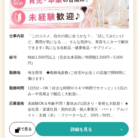
仕事内容
「このコスメ、自分の肌に合うかな？」「試してみたいけ
ど、費用が気になる…」 そんな気持ち、美容モニターで解決
できます♪ 気になる化粧品・健康食品・サプリメン…
給与
時給1,500円以上（完全出来高制／時間額1,500円～5,000
円）
勤務地
埼玉県等 ◆勤務地多数♪ご自宅やお近くの店舗で間時間に
働けます♪
勤務時間
1日5分～OK！好きな時間やスキマ時間でサクッと♪ ☆1日の
み～中長期まで幅広く大歓迎♪…
応募資格
未経験OK＆年齢不問！夏休みの1回きり・単発も大歓迎！ ★
会社員・派遣社員・契約社員・個人事業主・パート・アルバ
イト・主婦（夫）・フリーターなど、20代～50代…
詳細を見る
後で見る