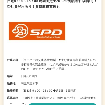
日勤9：00～18：00 現場固定★20～50代活躍中♪副業可！
◎社員登用あり！資格取得支援も
仕事内容
【スーパーの交通誘導警備】 ▼主な仕事内容 駐車場入口の
歩行者等の安全確保 など 未経験からはじめた方がほとんど
のため、 はじめから総合的に手厚…
給与
日給9,200円
勤務地
埼玉県志木市
勤務時間
【日勤】9：00～18：00 ◆週2日～3日程度
応募資格
18歳以上：警備業法による（例外事由2号）、未経験者歓迎