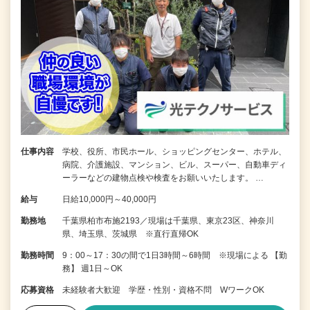
仕事内容
学校、役所、市民ホール、ショッピングセンター、ホテル、
病院、介護施設、マンション、ビル、スーパー、自動車ディ
ーラーなどの建物点検や検査をお願いいたします。 …
給与
日給10,000円～40,000円
勤務地
千葉県柏市布施2193／現場は千葉県、東京23区、神奈川
県、埼玉県、茨城県 ※直行直帰OK
勤務時間
9：00～17：30の間で1日3時間～6時間 ※現場による 【勤
務】 週1日～OK
応募資格
未経験者大歓迎 学歴・性別・資格不問 WワークOK