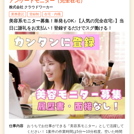
アンケートモニター（完全在宅）
株式会社 クラウドワーカー
業務委託
登録制
在宅・内職
美容系モニター募集！単発もOK♪【人気の完全在宅♪】当
日に謝礼をお支払い！登録するだけでスグ働ける！
仕事内容
おうちでお仕事ができる『美容系モニター』として活躍して
ください！ 1案件の作業時間は5分〜10分程度。空いた時間