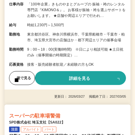
仕事内容
「100年企業」きものやまとグループの 振袖・袴のレンタル
専門店『KIMONO＆』。 お客様が振袖・袴を選ぶサポートを
お願いします。 ★店舗や周辺エリアで行われ…
給与
時給1,230円～1,500円
勤務地
東京都渋谷区、神奈川県横浜市、千葉県船橋市・千葉市・柏
市、埼玉県大宮市の店舗ほか・都下周辺エリアの催事会場
勤務時間
9：00～18：00(実働8時間) ※日により相談可能 ★土日祝
のみ（催事開催の時期限定）…
応募資格
接客・販売経験者歓迎／未経験の方もOK
詳細を見る
後で見る
更新日： 2026/03/27 掲載終了日： 2027/03/05
スーパーの駐車場警備
SPD株式会社 埼玉支社【SA022】
注目
アルバイト
パート