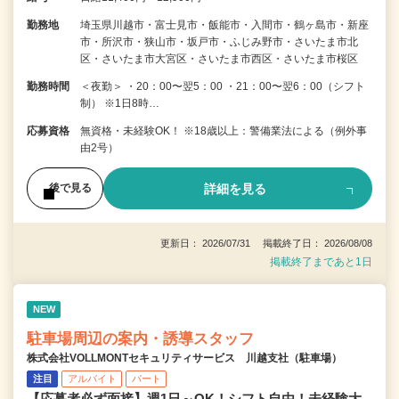
勤務地
埼玉県川越市・富士見市・飯能市・入間市・鶴ヶ島市・新座
市・所沢市・狭山市・坂戸市・ふじみ野市・さいたま市北
区・さいたま市大宮区・さいたま市西区・さいたま市桜区
勤務時間
＜夜勤＞ ・20：00〜翌5：00 ・21：00〜翌6：00（シフト
制） ※1日8時…
応募資格
無資格・未経験OK！ ※18歳以上：警備業法による（例外事
由2号）
詳細を見る
後で見る
更新日： 2026/07/31 掲載終了日： 2026/08/08
掲載終了まであと1日
NEW
駐車場周辺の案内・誘導スタッフ
株式会社VOLLMONTセキュリティサービス 川越支社（駐車場）
注目
アルバイト
パート
【応募者必ず面接】週1日～OK！シフト自由！未経験大