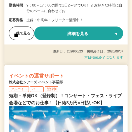
勤務時間
9：00～17：00の間で1日2～3hでOK！ ☆お好きな時間に自
分のペースに合わせてお…
応募資格
主婦・中高年・フリーター活躍中！
詳細を見る
後で見る
更新日： 2026/06/23 掲載終了日： 2026/08/07
本日掲載終了になります
イベントの運営サポート
株式会社シアーズ イベント事業部
アルバイト
パート
登録制
短期・単発OK（登録制）！コンサート・フェス・ライブ
会場などでのお仕事！【日給3万円×日払いOK】