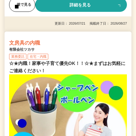
詳細を見る
後で見る
更新日： 2026/07/21 掲載終了日： 2026/08/27
文房具の内職
有限会社ツカサ
業務委託
在宅・内職
☆★内職！家事や子育て優先OK！！☆★まずはお気軽に
ご連絡ください！