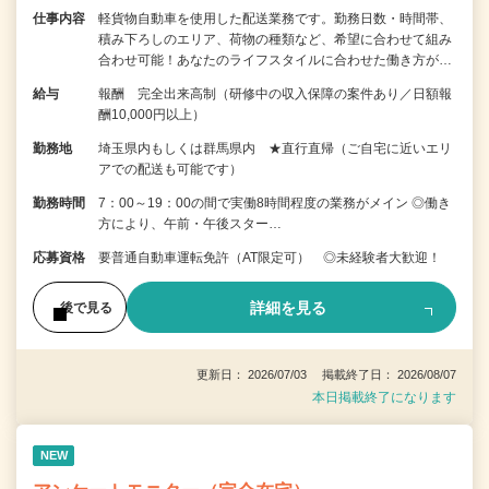
仕事内容
軽貨物自動車を使用した配送業務です。勤務日数・時間帯、
積み下ろしのエリア、荷物の種類など、希望に合わせて組み
合わせ可能！あなたのライフスタイルに合わせた働き方が…
給与
報酬 完全出来高制（研修中の収入保障の案件あり／日額報
酬10,000円以上）
勤務地
埼玉県内もしくは群馬県内 ★直行直帰（ご自宅に近いエリ
アでの配送も可能です）
勤務時間
7：00～19：00の間で実働8時間程度の業務がメイン ◎働き
方により、午前・午後スター…
応募資格
要普通自動車運転免許（AT限定可） ◎未経験者大歓迎！
詳細を見る
後で見る
更新日： 2026/07/03 掲載終了日： 2026/08/07
本日掲載終了になります
NEW