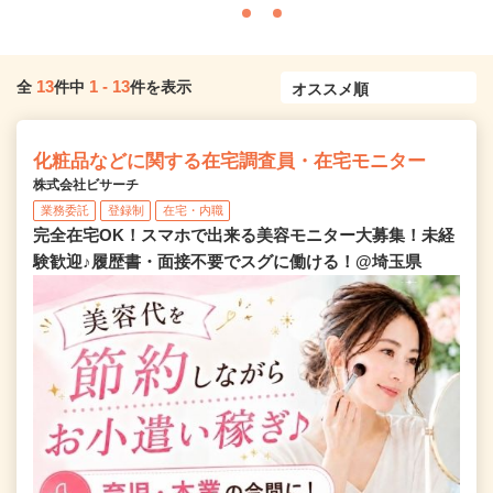
13
1
-
13
全
件中
件を表示
化粧品などに関する在宅調査員・在宅モニター
株式会社ビサーチ
業務委託
登録制
在宅・内職
完全在宅OK！スマホで出来る美容モニター大募集！未経
験歓迎♪履歴書・面接不要でスグに働ける！@埼玉県