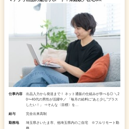
仕事内容
出品入力から発送まで！ ネット通販の仕組みが学べる◎ ＼2
0〜40代の男性が活躍中／ 「毎月の給料に“あと少し”プラス
したい！」 ⇒そんな〈目標〉を…
給与
完全出来高制
勤務地
埼玉県さいたま市、他埼玉県内のご自宅 ※フルリモート勤
務