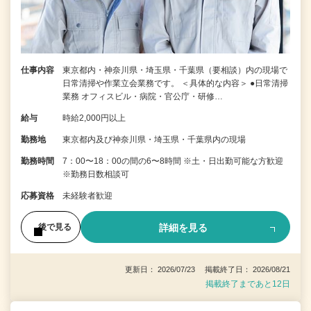
仕事内容
東京都内・神奈川県・埼玉県・千葉県（要相談）内の現場で
日常清掃や作業立会業務です。 ＜具体的な内容＞ ●日常清掃
業務 オフィスビル・病院・官公庁・研修…
給与
時給2,000円以上
勤務地
東京都内及び神奈川県・埼玉県・千葉県内の現場
勤務時間
7：00〜18：00の間の6〜8時間 ※土・日出勤可能な方歓迎
※勤務日数相談可
応募資格
未経験者歓迎
詳細を見る
後で見る
更新日： 2026/07/23 掲載終了日： 2026/08/21
掲載終了まであと12日