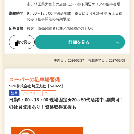
市、埼玉県大宮市の店舗ほか・都下周辺エリアの催事会場
勤務時間
9：00～18：00(実働8時間) ※日により相談可能 ★土日祝
のみ（催事開催の時期限定）…
応募資格
接客・販売経験者歓迎／未経験の方もOK
詳細を見る
後で見る
更新日： 2026/03/27 掲載終了日： 2027/03/05
スーパーの駐車場警備
SPD株式会社 埼玉支社【SA022】
注目
アルバイト
パート
日勤9：00～18：00 現場固定★20～50代活躍中♪副業可！
◎社員登用あり！資格取得支援も