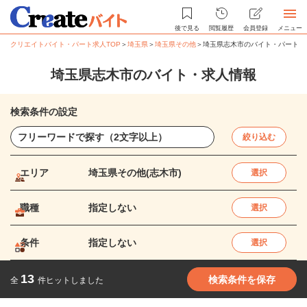
後で見る
閲覧履歴
会員登録
メニュー
クリエイトバイト・パート求人TOP
＞
埼玉県
＞
埼玉県その他
＞
埼玉県志木市のバイト・パート求
埼玉県志木市のバイト・求人情報
検索条件の設定
絞り込む
エリア
埼玉県その他(志木市)
選択
職種
指定しない
選択
条件
指定しない
選択
13
検索条件を保存
全
件ヒットしました