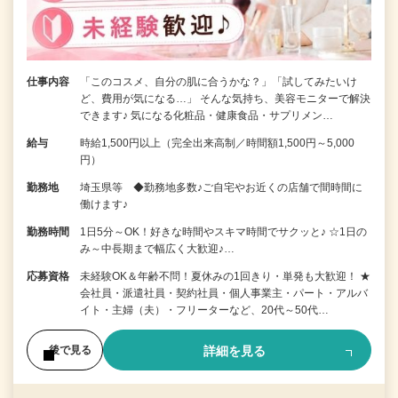
仕事内容
「このコスメ、自分の肌に合うかな？」「試してみたいけ
ど、費用が気になる…」 そんな気持ち、美容モニターで解決
できます♪ 気になる化粧品・健康食品・サプリメン…
給与
時給1,500円以上（完全出来高制／時間額1,500円～5,000
円）
勤務地
埼玉県等 ◆勤務地多数♪ご自宅やお近くの店舗で間時間に
働けます♪
勤務時間
1日5分～OK！好きな時間やスキマ時間でサクッと♪ ☆1日の
み～中長期まで幅広く大歓迎♪…
応募資格
未経験OK＆年齢不問！夏休みの1回きり・単発も大歓迎！ ★
会社員・派遣社員・契約社員・個人事業主・パート・アルバ
イト・主婦（夫）・フリーターなど、20代～50代…
詳細を見る
後で見る