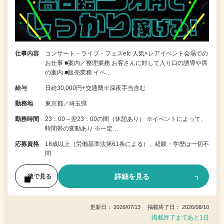
仕事内容
コンサート・ライブ・フェスetc 人気×レアイベント会場での
お仕事 ■案内／整理業務 お客さんに対して入り口の誘導や席
の案内 ■販売業務 イベ…
給与
日給30,000円+交通費※深夜手当含む
勤務地
東京都／埼玉県
勤務時間
23：00～翌23：00の間（休憩あり） ※イベントによって、
時間帯の変動あり ※一定…
応募資格
18歳以上（労働基準法第61条による）、経験・学歴は一切不
問
詳細を見る
後で見る
更新日： 2026/07/13 掲載終了日： 2026/08/10
掲載終了まであと1日