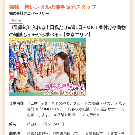
振袖・袴レンタルの催事販売スタッフ
株式会社アニバーサリー
登録制
《登録制》入れる土日祝だけ&週1日～OK！着付けや着物
の知識もイチから学べる♪【東京エリア】
仕事内容
「100年企業」きものやまとグループの 振袖・袴のレンタル
専門店『KIMONO＆』。 お客様が振袖・袴を選ぶサポートを
お願いします。 ★店舗や周辺エリアで行われ…
給与
時給1,230円～1,500円
勤務地
東京都渋谷区、神奈川県横浜市、千葉県船橋市・千葉市・柏