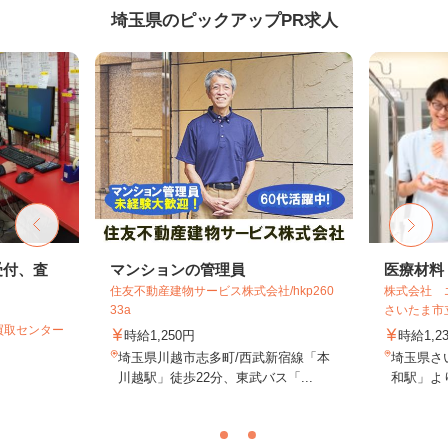
埼玉県のピックアップPR求人
受付、査
マンションの管理員
医療材料
住友不動産建物サービス株式会社/hkp260
株式会社 
33a
さいたま市
買取センター
時給1,250円
時給1,2
埼玉県川越市志多町/西武新宿線「本
埼玉県さ
川越駅」徒歩22分、東武バス「...
和駅」より