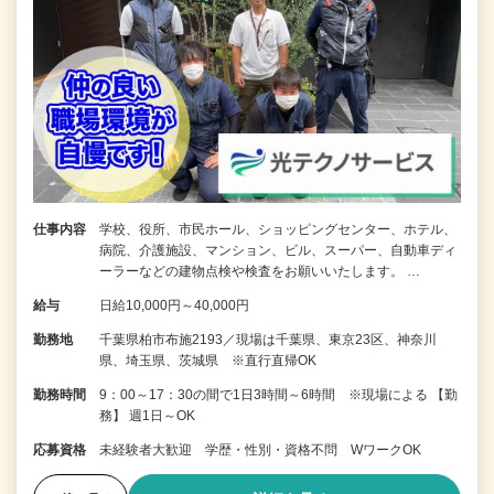
仕事内容
学校、役所、市民ホール、ショッピングセンター、ホテル、
病院、介護施設、マンション、ビル、スーパー、自動車ディ
ーラーなどの建物点検や検査をお願いいたします。 …
給与
日給10,000円～40,000円
勤務地
千葉県柏市布施2193／現場は千葉県、東京23区、神奈川
県、埼玉県、茨城県 ※直行直帰OK
勤務時間
9：00～17：30の間で1日3時間～6時間 ※現場による 【勤
務】 週1日～OK
応募資格
未経験者大歓迎 学歴・性別・資格不問 WワークOK