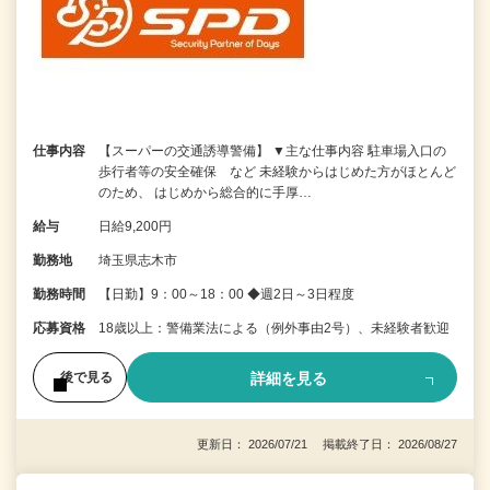
仕事内容
【スーパーの交通誘導警備】 ▼主な仕事内容 駐車場入口の
歩行者等の安全確保 など 未経験からはじめた方がほとんど
のため、 はじめから総合的に手厚…
給与
日給9,200円
勤務地
埼玉県志木市
勤務時間
【日勤】9：00～18：00 ◆週2日～3日程度
応募資格
18歳以上：警備業法による（例外事由2号）、未経験者歓迎
詳細を見る
後で見る
更新日： 2026/07/21 掲載終了日： 2026/08/27