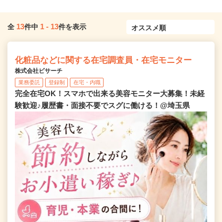
13
1
-
13
全
件中
件を表示
化粧品などに関する在宅調査員・在宅モニター
株式会社ビサーチ
業務委託
登録制
在宅・内職
完全在宅OK！スマホで出来る美容モニター大募集！未経
験歓迎♪履歴書・面接不要でスグに働ける！@埼玉県