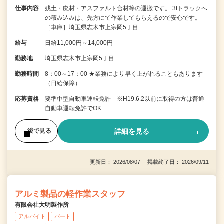
仕事内容
残土・廃材・アスファルト合材等の運搬です。 3tトラックへ
の積み込みは、先方にて作業してもらえるので安心です。
［車庫］埼玉県志木市上宗岡5丁目 …
給与
日給11,000円～14,000円
勤務地
埼玉県志木市上宗岡5丁目
勤務時間
8：00～17：00 ★業務により早く上がれることもあります
（日給保障）
応募資格
要準中型自動車運転免許 ※H19.6.2以前に取得の方は普通
自動車運転免許でOK
詳細を見る
後で見る
更新日： 2026/08/07 掲載終了日： 2026/09/11
アルミ製品の軽作業スタッフ
有限会社大明製作所
アルバイト
パート