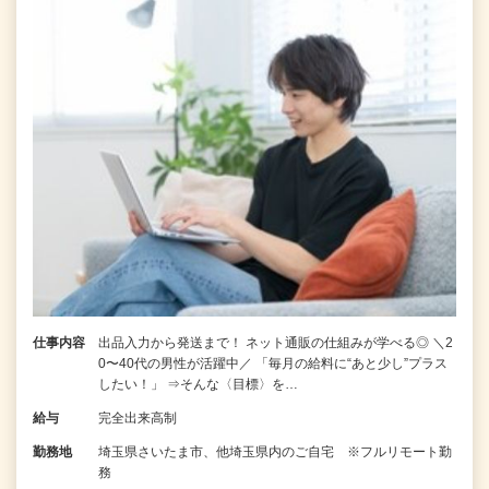
仕事内容
出品入力から発送まで！ ネット通販の仕組みが学べる◎ ＼2
0〜40代の男性が活躍中／ 「毎月の給料に“あと少し”プラス
したい！」 ⇒そんな〈目標〉を…
給与
完全出来高制
勤務地
埼玉県さいたま市、他埼玉県内のご自宅 ※フルリモート勤
務