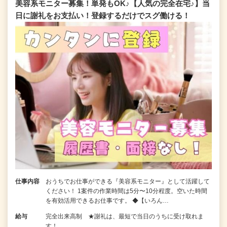
美容系モニター募集！単発もOK♪【人気の完全在宅♪】当
日に謝礼をお支払い！登録するだけでスグ働ける！
仕事内容
おうちでお仕事ができる『美容系モニター』として活躍して
ください！ 1案件の作業時間は5分〜10分程度。空いた時間
を有効活用できるお仕事です。 ◆【いろん…
給与
完全出来高制 ★謝礼は、最短で当日のうちに受け取れま
す！