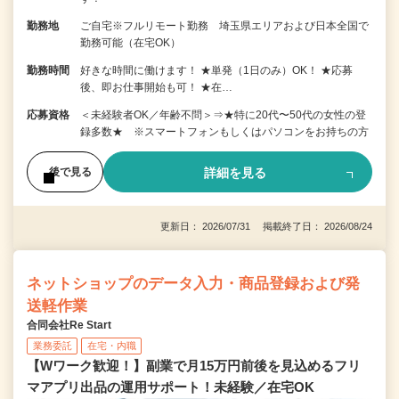
勤務地
ご自宅※フルリモート勤務 埼玉県エリアおよび日本全国で
勤務可能（在宅OK）
勤務時間
好きな時間に働けます！ ★単発（1日のみ）OK！ ★応募
後、即お仕事開始も可！ ★在…
応募資格
＜未経験者OK／年齢不問＞⇒★特に20代〜50代の女性の登
録多数★ ※スマートフォンもしくはパソコンをお持ちの方
詳細を見る
後で見る
更新日： 2026/07/31 掲載終了日： 2026/08/24
ネットショップのデータ入力・商品登録および発
送軽作業
合同会社Re Start
業務委託
在宅・内職
【Wワーク歓迎！】副業で月15万円前後を見込めるフリ
マアプリ出品の運用サポート！未経験／在宅OK