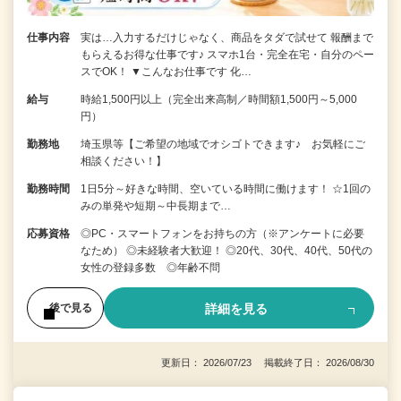
仕事内容
実は…入力するだけじゃなく、商品をタダで試せて 報酬まで
もらえるお得な仕事です♪ スマホ1台・完全在宅・自分のペー
スでOK！ ▼こんなお仕事です 化…
給与
時給1,500円以上（完全出来高制／時間額1,500円～5,000
円）
勤務地
埼玉県等【ご希望の地域でオシゴトできます♪ お気軽にご
相談ください！】
勤務時間
1日5分～好きな時間、空いている時間に働けます！ ☆1回の
みの単発や短期～中長期まで…
応募資格
◎PC・スマートフォンをお持ちの方（※アンケートに必要
なため） ◎未経験者大歓迎！ ◎20代、30代、40代、50代の
女性の登録多数 ◎年齢不問
詳細を見る
後で見る
更新日： 2026/07/23 掲載終了日： 2026/08/30