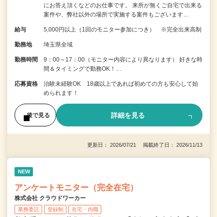
にお答え頂くなどのお仕事です。 来所が無くご自宅で出来る
案件や、弊社以外の場所で実施する案件もございます…
給与
5,000円以上（1回のモニター参加につき） ※完全出来高制
勤務地
埼玉県全域
勤務時間
9：00～17：00（モニター内容により異なります） 好きな時
間＆タイミングで勤務OK！…
応募資格
治験未経験OK 18歳以上であれば初めての方も安心して始
められます！
詳細を見る
後で見る
更新日： 2026/07/21 掲載終了日： 2026/11/13
NEW
アンケートモニター（完全在宅）
株式会社 クラウドワーカー
業務委託
登録制
在宅・内職