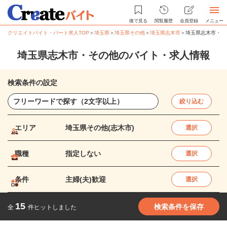
後で見る
閲覧履歴
会員登録
メニュー
クリエイトバイト・パート求人TOP
＞
埼玉県
＞
埼玉県その他
＞
埼玉県志木市
＞
埼玉県志木市・そ
埼玉県志木市・その他のバイト・求人情報
検索条件の設定
絞り込む
エリア
埼玉県その他(志木市)
選択
職種
指定しない
選択
条件
主婦(夫)歓迎
選択
15
検索条件を保存
全
件ヒットしました