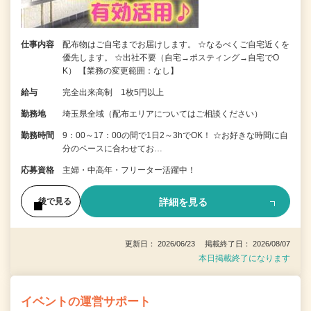
仕事内容
配布物はご自宅までお届けします。 ☆なるべくご自宅近くを
優先します。 ☆出社不要（自宅→ポスティング→自宅でO
K） 【業務の変更範囲：なし】
給与
完全出来高制 1枚5円以上
勤務地
埼玉県全域（配布エリアについてはご相談ください）
勤務時間
9：00～17：00の間で1日2～3hでOK！ ☆お好きな時間に自
分のペースに合わせてお…
応募資格
主婦・中高年・フリーター活躍中！
詳細を見る
後で見る
更新日： 2026/06/23 掲載終了日： 2026/08/07
本日掲載終了になります
イベントの運営サポート