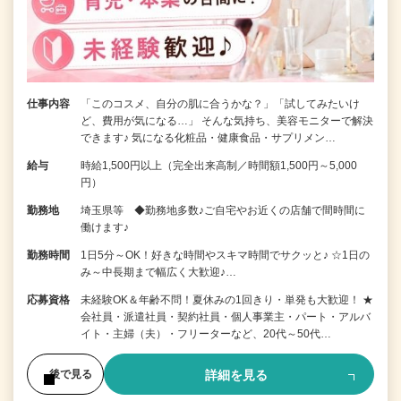
仕事内容
「このコスメ、自分の肌に合うかな？」「試してみたいけ
ど、費用が気になる…」 そんな気持ち、美容モニターで解決
できます♪ 気になる化粧品・健康食品・サプリメン…
給与
時給1,500円以上（完全出来高制／時間額1,500円～5,000
円）
勤務地
埼玉県等 ◆勤務地多数♪ご自宅やお近くの店舗で間時間に
働けます♪
勤務時間
1日5分～OK！好きな時間やスキマ時間でサクッと♪ ☆1日の
み～中長期まで幅広く大歓迎♪…
応募資格
未経験OK＆年齢不問！夏休みの1回きり・単発も大歓迎！ ★
会社員・派遣社員・契約社員・個人事業主・パート・アルバ
イト・主婦（夫）・フリーターなど、20代～50代…
詳細を見る
後で見る