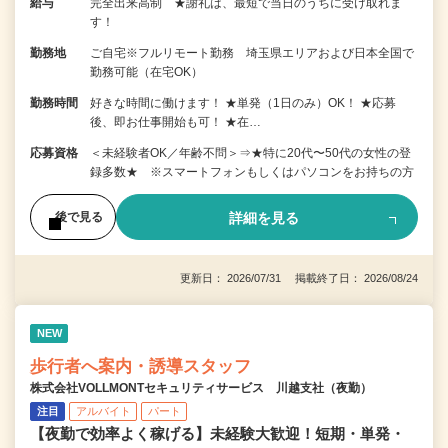
給与
完全出来高制 ★謝礼は、最短で当日のうちに受け取れま
す！
勤務地
ご自宅※フルリモート勤務 埼玉県エリアおよび日本全国で
勤務可能（在宅OK）
勤務時間
好きな時間に働けます！ ★単発（1日のみ）OK！ ★応募
後、即お仕事開始も可！ ★在…
応募資格
＜未経験者OK／年齢不問＞⇒★特に20代〜50代の女性の登
録多数★ ※スマートフォンもしくはパソコンをお持ちの方
詳細を見る
後で見る
更新日： 2026/07/31 掲載終了日： 2026/08/24
NEW
歩行者へ案内・誘導スタッフ
株式会社VOLLMONTセキュリティサービス 川越支社（夜勤）
注目
アルバイト
パート
【夜勤で効率よく稼げる】未経験大歓迎！短期・単発・