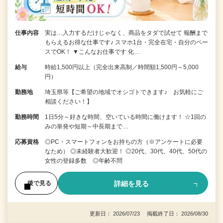
仕事内容
実は…入力するだけじゃなく、商品をタダで試せて 報酬まで
もらえるお得な仕事です♪ スマホ1台・完全在宅・自分のペー
スでOK！ ▼こんなお仕事です 化…
給与
時給1,500円以上（完全出来高制／時間額1,500円～5,000
円）
勤務地
埼玉県等【ご希望の地域でオシゴトできます♪ お気軽にご
相談ください！】
勤務時間
1日5分～好きな時間、空いている時間に働けます！ ☆1回の
みの単発や短期～中長期まで…
応募資格
◎PC・スマートフォンをお持ちの方（※アンケートに必要
なため） ◎未経験者大歓迎！ ◎20代、30代、40代、50代の
女性の登録多数 ◎年齢不問
詳細を見る
後で見る
更新日： 2026/07/23 掲載終了日： 2026/08/30