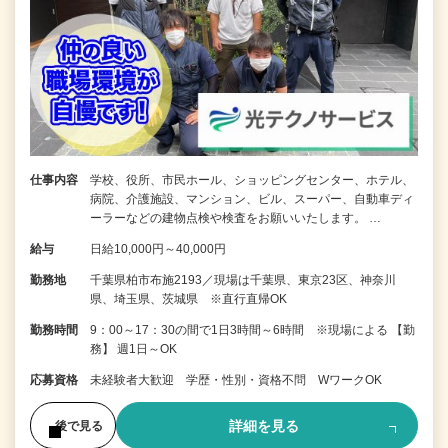
仕事内容
学校、役所、市民ホール、ショッピングセンター、ホテル、
病院、介護施設、マンション、ビル、スーパー、自動車ディ
ーラーなどの建物点検や検査をお願いいたします。 …
給与
日給10,000円～40,000円
勤務地
千葉県柏市布施2193／現場は千葉県、東京23区、神奈川
県、埼玉県、茨城県 ※直行直帰OK
勤務時間
9：00～17：30の間で1日3時間～6時間 ※現場による 【勤
務】 週1日～OK
応募資格
未経験者大歓迎 学歴・性別・資格不問 WワークOK
詳細を見る
後で見る