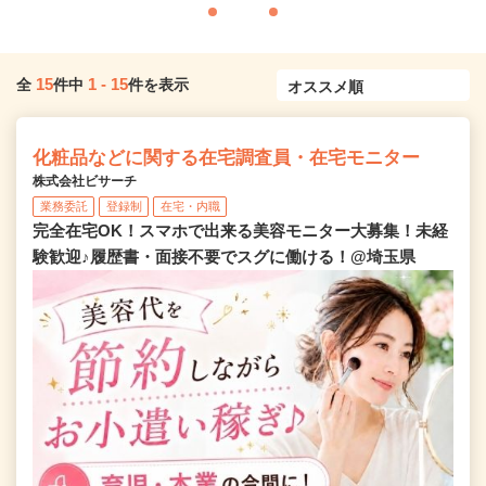
15
1
-
15
全
件中
件を表示
化粧品などに関する在宅調査員・在宅モニター
株式会社ビサーチ
業務委託
登録制
在宅・内職
完全在宅OK！スマホで出来る美容モニター大募集！未経
験歓迎♪履歴書・面接不要でスグに働ける！@埼玉県