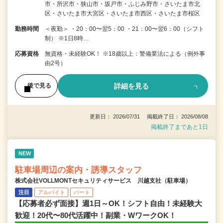
市・所沢市・狭山市・坂戸市・ふじみ野市・さいたま市北
区・さいたま市大宮区・さいたま市西区・さいたま市桜区
勤務時間
＜夜勤＞ ・20：00〜翌5：00 ・21：00〜翌6：00（シフト
制） ※1日8時…
応募資格
無資格・未経験OK！ ※18歳以上：警備業法による（例外事
由2号）
詳細を見る
後で見る
更新日： 2026/07/31 掲載終了日： 2026/08/08
掲載終了まであと1日
NEW
駐車場周辺の案内・誘導スタッフ
株式会社VOLLMONTセキュリティサービス 川越支社（駐車場）
注目
アルバイト
パート
【応募者必ず面接】週1日～OK！シフト自由！未経験大
歓迎！20代〜80代活躍中！副業・WワークOK！