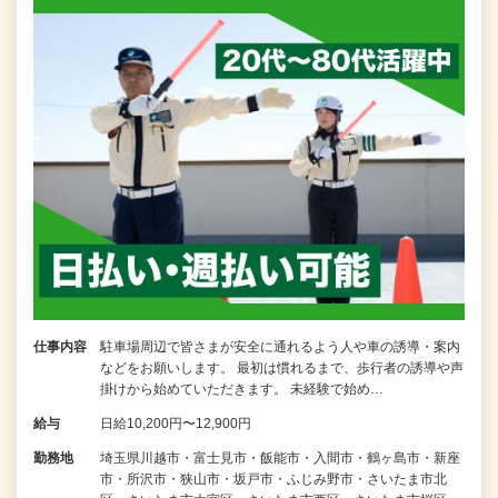
仕事内容
駐車場周辺で皆さまが安全に通れるよう人や車の誘導・案内
などをお願いします。 最初は慣れるまで、歩行者の誘導や声
掛けから始めていただきます。 未経験で始め…
給与
日給10,200円〜12,900円
勤務地
埼玉県川越市・富士見市・飯能市・入間市・鶴ヶ島市・新座
市・所沢市・狭山市・坂戸市・ふじみ野市・さいたま市北