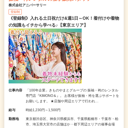
株式会社アニバーサリー
登録制
《登録制》入れる土日祝だけ&週1日～OK！着付けや着物
の知識もイチから学べる♪【東京エリア】
仕事内容
「100年企業」きものやまとグループの 振袖・袴のレンタル
専門店『KIMONO＆』。 お客様が振袖・袴を選ぶサポートを
お願いします。 ★店舗や周辺エリアで行われ…
給与
時給1,230円～1,500円
勤務地
東京都渋谷区、神奈川県横浜市、千葉県船橋市・千葉市・柏
市、埼玉県大宮市の店舗ほか・都下周辺エリアの催事会場