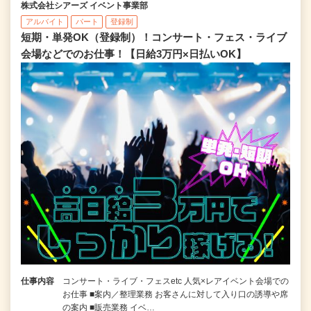
株式会社シアーズ イベント事業部
アルバイト
パート
登録制
短期・単発OK（登録制）！コンサート・フェス・ライブ
会場などでのお仕事！【日給3万円×日払いOK】
仕事内容
コンサート・ライブ・フェスetc 人気×レアイベント会場での
お仕事 ■案内／整理業務 お客さんに対して入り口の誘導や席
の案内 ■販売業務 イベ…