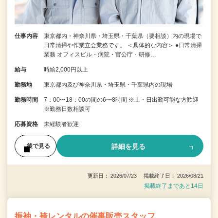
仕事内容
東京都内・神奈川県・埼玉県・千葉県（要相談）内の現場で
日常清掃や作業立会業務です。 ＜具体的な内容＞ ●日常清掃
業務 オフィスビル・病院・官公庁・研修…
給与
時給2,000円以上
勤務地
東京都内及び神奈川県・埼玉県・千葉県内の現場
勤務時間
7：00〜18：00の間の6〜8時間 ※土・日出勤可能な方歓迎
※勤務日数相談可
応募資格
未経験者歓迎
詳細を見る
後で見る
更新日： 2026/07/23 掲載終了日： 2026/08/21
掲載終了まであと14日
振袖・袴レンタルの催事販売スタッフ