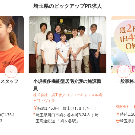
埼玉県のピックアップPR求人
客スタッフ
小規模多機能型居宅介護の施設職
一般事務
員
株式会社 揚工舎／ヨウコーキャッスル鳩
ヶ谷・ヴィラ
有限会社 
時給1,450円 賃上げしました！！
時給1,2
-75-1
埼玉県川口市鳩ヶ谷本町3-24-8（ 埼
..
玉高速鉄道 「鳩ヶ谷駅」...
埼玉県川