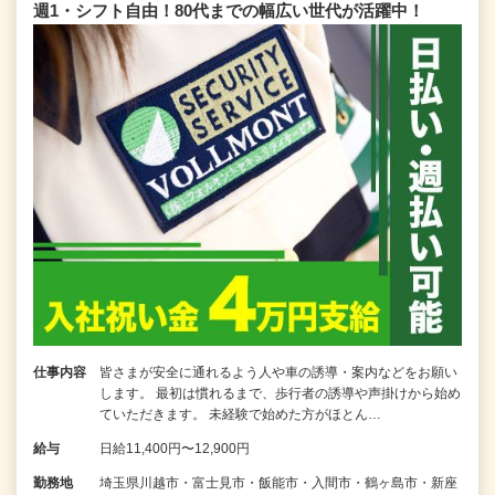
週1・シフト自由！80代までの幅広い世代が活躍中！
仕事内容
皆さまが安全に通れるよう人や車の誘導・案内などをお願い
します。 最初は慣れるまで、歩行者の誘導や声掛けから始め
ていただきます。 未経験で始めた方がほとん…
給与
日給11,400円〜12,900円
勤務地
埼玉県川越市・富士見市・飯能市・入間市・鶴ヶ島市・新座