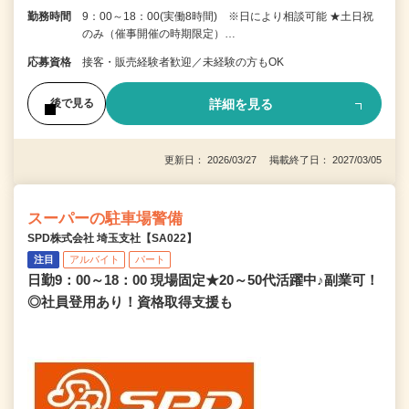
勤務時間
9：00～18：00(実働8時間) ※日により相談可能 ★土日祝
のみ（催事開催の時期限定）…
応募資格
接客・販売経験者歓迎／未経験の方もOK
詳細を見る
後で見る
更新日： 2026/03/27 掲載終了日： 2027/03/05
スーパーの駐車場警備
SPD株式会社 埼玉支社【SA022】
注目
アルバイト
パート
日勤9：00～18：00 現場固定★20～50代活躍中♪副業可！
◎社員登用あり！資格取得支援も