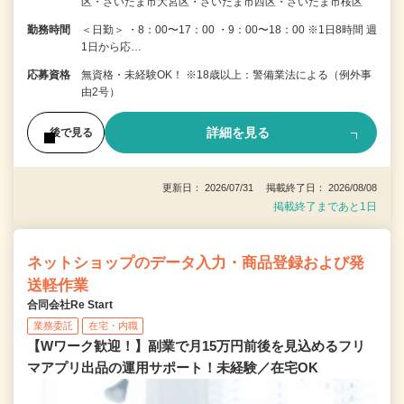
区・さいたま市大宮区・さいたま市西区・さいたま市桜区
勤務時間
＜日勤＞ ・8：00〜17：00 ・9：00〜18：00 ※1日8時間 週
1日から応…
応募資格
無資格・未経験OK！ ※18歳以上：警備業法による（例外事
由2号）
詳細を見る
後で見る
更新日： 2026/07/31 掲載終了日： 2026/08/08
掲載終了まであと1日
ネットショップのデータ入力・商品登録および発
送軽作業
合同会社Re Start
業務委託
在宅・内職
【Wワーク歓迎！】副業で月15万円前後を見込めるフリ
マアプリ出品の運用サポート！未経験／在宅OK